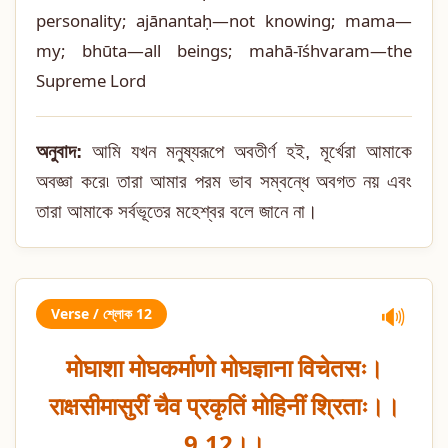
personality; ajānantaḥ—not knowing; mama—
my; bhūta—all beings; mahā-īśhvaram—the
Supreme Lord
অনুবাদ:
আমি যখন মনুষ্যরূপে অবতীর্ণ হই, মূর্খেরা আমাকে
অবজ্ঞা করে৷ তারা আমার পরম ভাব সম্বন্ধে অবগত নয় এবং
তারা আমাকে সর্বভূতের মহেশ্বর বলে জানে না।
Verse / শ্লোক 12
🔊
मोघाशा मोघकर्माणो मोघज्ञाना विचेतसः।
राक्षसीमासुरीं चैव प्रकृतिं मोहिनीं श्रिताः।।
9.12।।