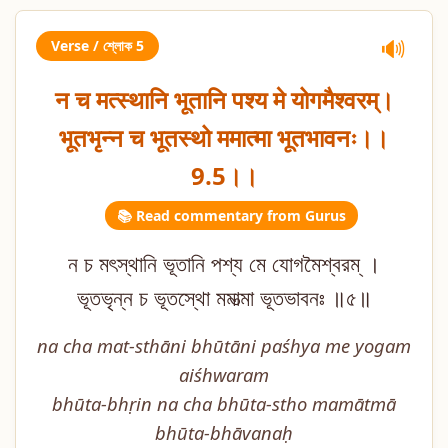
Verse / শ্লোক 5
🔊
न च मत्स्थानि भूतानि पश्य मे योगमैश्वरम्।
भूतभृन्न च भूतस्थो ममात्मा भूतभावनः।।
9.5।।
📚 Read commentary from Gurus
ন চ মৎস্থানি ভূতানি পশ্য মে যোগমৈশ্বরম্ ।
ভূতভৃন্ন চ ভূতস্থো মমাত্মা ভূতভাবনঃ ॥৫॥
na cha mat-sthāni bhūtāni paśhya me yogam
aiśhwaram
bhūta-bhṛin na cha bhūta-stho mamātmā
bhūta-bhāvanaḥ