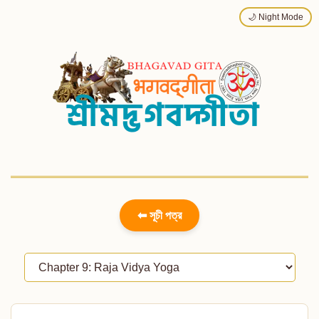
🌙 Night Mode
⬅ সূচী পত্র