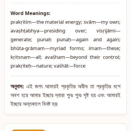
Word Meanings:
prakṛitim—the material energy; svām—my own;
avaṣhṭabhya—presiding over; visṛijāmi—
generate; punaḥ punaḥ—again and again;
bhūta-grāmam—myriad forms; imam—these;
kṛitsnam—all; avaśham—beyond their control;
prakṛiteḥ—nature; vaśhāt—force
অনুবাদ:
এই জগৎ আমারই প্রকৃতির অধীন৷ তা প্রকৃতির বশে
অবশ হয়ে আমার ইচ্ছার দ্বারা পুনঃ পুনঃ সৃষ্ট হয় এবং আমারই
ইচ্ছায় অন্তকালে বিনষ্ট হয়৷