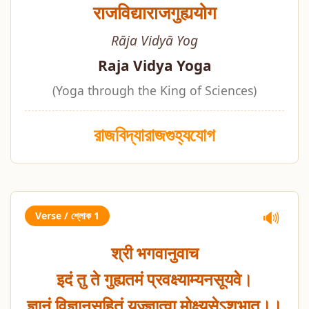
राजविद्याराजगुह्ययोग
Rāja Vidyā Yog
Raja Vidya Yoga
(Yoga through the King of Sciences)
রাজবিদ্যারাজগুহ্যযোগ
Verse / শ্লোক 1
🔊
श्री भगवानुवाच
इदं तु ते गुह्यतमं प्रवक्ष्याम्यनसूयवे।
ज्ञानं विज्ञानसहितं यज्ज्ञात्वा मोक्ष्यसेऽशुभात्।।