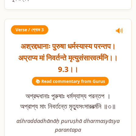
Verse / শ্লোক 3
🔊
अश्रद्दधानाः पुरुषा धर्मस्यास्य परन्तप।
अप्राप्य मां निवर्तन्ते मृत्युसंसारवर्त्मनि।।
9.3।।
📚 Read commentary from Gurus
অশ্রদ্দধানাঃ পুরুষাঃ ধর্মস্যাস্য পরন্তপ ।
অপ্রাপ্য মাং নিবর্তন্তে মৃত্যুসংসারবর্ত্মনি ॥৩॥
aśhraddadhānāḥ puruṣhā dharmasyāsya
parantapa