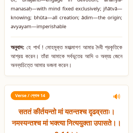
manasaḥ—with mind fixed exclusively; jñātvā—
knowing; bhūta—all creation; ādim—the origin;
avyayam—imperishable
অনুবাদ:
হে পার্থ ! মোহমুক্ত মহাত্মাগণ আমার দৈবী প্রকৃতিকে
আশ্রয় করেন। তাঁরা আমাকে সর্বভূতের আদি ও অব্যয় জেনে
অনন্যচিত্তে আমার ভজনা করেন।
Verse / শ্লোক 14
🔊
सततं कीर्तयन्तो मां यतन्तश्च दृढव्रताः।
नमस्यन्तश्च मां भक्त्या नित्ययुक्ता उपासते।।