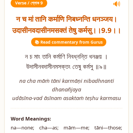
Verse / শ্লোক 9
🔊
न च मां तानि कर्माणि निबध्नन्ति धनञ्जय।
उदासीनवदासीनमसक्तं तेषु कर्मसु।।9.9।।
📚 Read commentary from Gurus
ন চ মাং তানি কর্মাণি নিবধ্নন্তি ধনঞ্জয় ।
উদাসীনবদাসীনমসক্তং তেষু কর্মসু ॥৯॥
na cha māṁ tāni karmāṇi nibadhnanti
dhanañjaya
udāsīna-vad āsīnam asaktaṁ teṣhu karmasu
Word Meanings:
na—none; cha—as; mām—me; tāni—those;