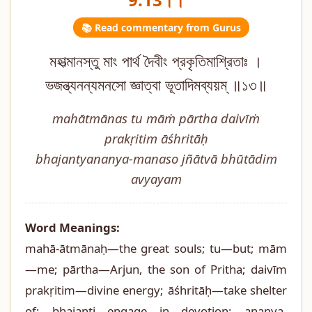
📚 Read commentary from Gurus
মহাত্মানস্তু মাং পার্থ দৈবীং প্রকৃতিমাশ্রিতাঃ ।
ভজন্ত্যনন্যমনসো জ্ঞাত্বা ভূতাদিমব্যয়ম্ ॥১৩॥
mahātmānas tu māṁ pārtha daivīṁ
prakṛitim āśhritāḥ
bhajantyananya-manaso jñātvā bhūtādim
avyayam
Word Meanings:
mahā-ātmānaḥ—the great souls; tu—but; mām
—me; pārtha—Arjun, the son of Pritha; daivīm
prakṛitim—divine energy; āśhritāḥ—take shelter
of; bhajanti—engage in devotion; ananya-