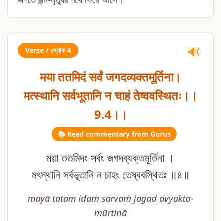
Verse / শ্লোক 4
🔊
मया ततमिदं सर्वं जगदव्यक्तमूर्तिना।
मत्स्थानि सर्वभूतानि न चाहं तेष्ववस्थितः।।
9.4।।
📚 Read commentary from Gurus
ময়া ততমিদং সর্বং জগদব্যক্তমূর্তিনা ।
মৎস্থানি সর্বভূতানি ন চাহং তেষ্ববস্থিতঃ ॥৪॥
mayā tatam idaṁ sarvaṁ jagad avyakta-
mūrtinā