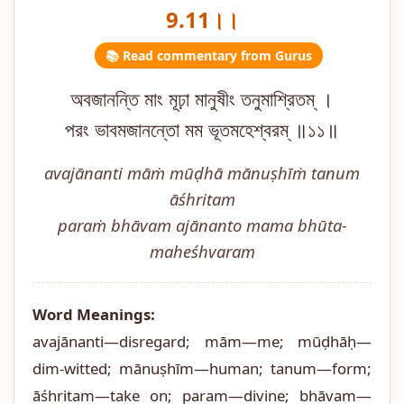
9.11।।
📚 Read commentary from Gurus
অবজানন্তি মাং মূঢ়া মানুষীং তনুমাশ্রিতম্ ।
পরং ভাবমজানন্তো মম ভূতমহেশ্বরম্ ॥১১॥
avajānanti māṁ mūḍhā mānuṣhīṁ tanum
āśhritam
paraṁ bhāvam ajānanto mama bhūta-
maheśhvaram
Word Meanings:
avajānanti—disregard; mām—me; mūḍhāḥ—
dim-witted; mānuṣhīm—human; tanum—form;
āśhritam—take on; param—divine; bhāvam—