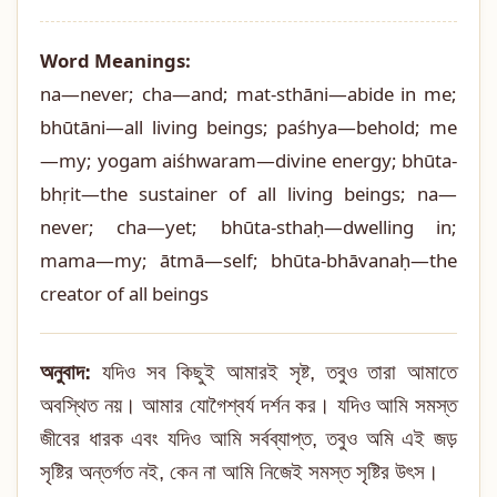
Word Meanings:
na—never; cha—and; mat-sthāni—abide in me;
bhūtāni—all living beings; paśhya—behold; me
—my; yogam aiśhwaram—divine energy; bhūta-
bhṛit—the sustainer of all living beings; na—
never; cha—yet; bhūta-sthaḥ—dwelling in;
mama—my; ātmā—self; bhūta-bhāvanaḥ—the
creator of all beings
অনুবাদ:
যদিও সব কিছুই আমারই সৃষ্ট, তবুও তারা আমাতে
অবস্থিত নয়। আমার যোগৈশ্বর্য দর্শন কর। যদিও আমি সমস্ত
জীবের ধারক এবং যদিও আমি সর্বব্যাপ্ত, তবুও অমি এই জড়
সৃষ্টির অন্তর্গত নই, কেন না আমি নিজেই সমস্ত সৃষ্টির উৎস।