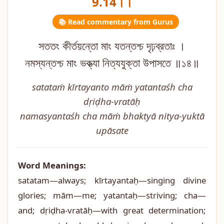
9.14।।
📚 Read commentary from Gurus
সততং কীর্তয়ন্তো মাং যতন্তশ্চ দৃঢ়ব্রতাঃ ।
নমস্যন্তশ্চ মাং ভক্ত্যা নিত্যযুক্তা উপাসতে ॥১৪॥
satataṁ kīrtayanto māṁ yatantaśh cha
dṛiḍha-vratāḥ
namasyantaśh cha māṁ bhaktyā nitya-yuktā
upāsate
Word Meanings:
satatam—always; kīrtayantaḥ—singing divine
glories; mām—me; yatantaḥ—striving; cha—
and; dṛiḍha-vratāḥ—with great determination;