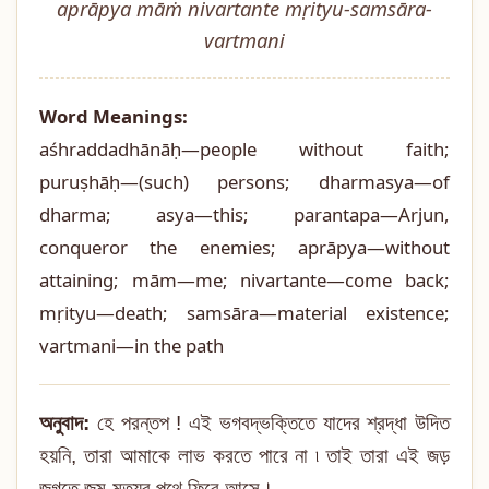
aprāpya māṁ nivartante mṛityu-samsāra-
vartmani
Word Meanings:
aśhraddadhānāḥ—people without faith;
puruṣhāḥ—(such) persons; dharmasya—of
dharma; asya—this; parantapa—Arjun,
conqueror the enemies; aprāpya—without
attaining; mām—me; nivartante—come back;
mṛityu—death; samsāra—material existence;
vartmani—in the path
অনুবাদ:
হে পরন্তপ ! এই ভগবদ্ভক্তিতে যাদের শ্রদ্ধা উদিত
হয়নি, তারা আমাকে লাভ করতে পারে না ৷ তাই তারা এই জড়
জগতে জন্ম-মৃত্যুর পথে ফিরে আসে।