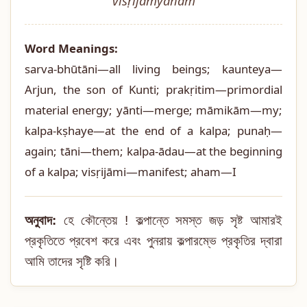
visṛijāmyaham
Word Meanings:
sarva-bhūtāni—all living beings; kaunteya—
Arjun, the son of Kunti; prakṛitim—primordial
material energy; yānti—merge; māmikām—my;
kalpa-kṣhaye—at the end of a kalpa; punaḥ—
again; tāni—them; kalpa-ādau—at the beginning
of a kalpa; visṛijāmi—manifest; aham—I
অনুবাদ:
হে কৌন্তেয় ! কল্পান্তে সমস্ত জড় সৃষ্ট আমারই
প্রকৃতিতে প্রবেশ করে এবং পুনরায় কল্পারম্ভে প্রকৃতির দ্বারা
আমি তাদের সৃষ্টি করি।