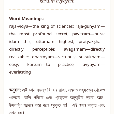
kartum avyayam
Word Meanings:
rāja-vidyā—the king of sciences; rāja-guhyam—
the most profound secret; pavitram—pure;
idam—this; uttamam—highest; pratyakṣha—
directly perceptible; avagamam—directly
realizable; dharmyam—virtuous; su-sukham—
easy; kartum—to practice; avyayam—
everlasting
অনুবাদ:
এই জ্ঞান সমস্ত বিদ্যার রাজা, সমস্ত গুহ্যতত্ত্ব থেকেও
গুহ্যতর, অতি পবিত্র এবং প্রত্যক্ষ অনুভূতির দ্বারা আত্ম-
উপলব্ধি প্রদান করে বলে প্রকৃত ধর্ম। এই জ্ঞান অব্যয় এবং
সুখসাধ্য।