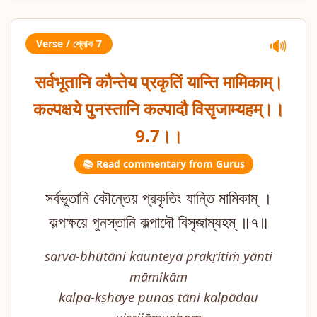
Verse / শ্লোক 7
🔊
सर्वभूतानि कौन्तेय प्रकृतिं यान्ति मामिकाम्।
कल्पक्षये पुनस्तानि कल्पादौ विसृजाम्यहम्।।
9.7।।
📚 Read commentary from Gurus
সর্বভূতানি কৌন্তেয় প্রকৃতিং যান্তি মামিকাম্ ।
কল্পক্ষয়ে পুনস্তানি কল্পাদৌ বিসৃজাম্যহম্ ॥৭॥
sarva-bhūtāni kaunteya prakṛitiṁ yānti
māmikām
kalpa-kṣhaye punas tāni kalpādau