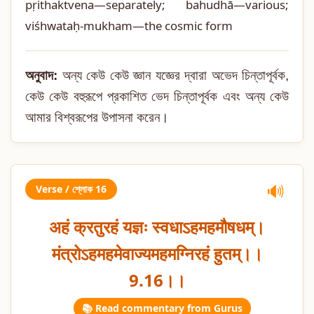
pṛithaktvena—separately; bahudhā—various;
viśhwataḥ-mukham—the cosmic form
অনুবাদ:
অন্য কেউ কেউ জ্ঞান যজ্ঞের দ্বারা অভেদ চিন্তাপূর্বক,
কেউ কেউ বহুরূপে প্রকাশিত ভেদ চিন্তাপূর্বক এবং অন্য কেউ
আমার বিশ্বরূপের উপাসনা করেন।
Verse / শ্লোক 16
🔊
अहं क्रतुरहं यज्ञः स्वधाऽहमहमौषधम्।
मंत्रोऽहमहमेवाज्यमहमग्निरहं हुतम्।।
9.16।।
📚 Read commentary from Gurus