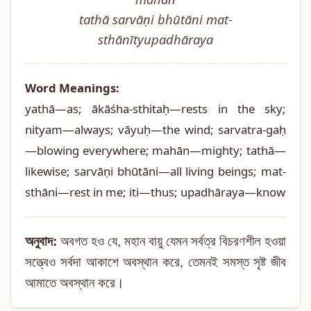
tathā sarvāṇi bhūtāni mat-
sthānītyupadhāraya
Word Meanings:
yathā—as; ākāśha-sthitaḥ—rests in the sky;
nityam—always; vāyuḥ—the wind; sarvatra-gaḥ
—blowing everywhere; mahān—mighty; tathā—
likewise; sarvāṇi bhūtāni—all living beings; mat-
sthāni—rest in me; iti—thus; upadhāraya—know
অনুবাদ:
অবগত হও যে, মহান বায়ু যেমন সর্বত্র বিচরণশীল হওয়া
সত্ত্বেও সর্বদা আকাশে অবস্থান করে, তেমনই সমস্ত সৃষ্ট জীব
আমাতে অবস্থান করে।