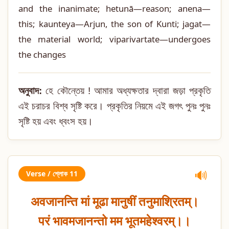
and the inanimate; hetunā—reason; anena—
this; kaunteya—Arjun, the son of Kunti; jagat—
the material world; viparivartate—undergoes
the changes
অনুবাদ:
হে কৌন্তেয় ! আমার অধ্যক্ষতার দ্বারা জড়া প্রকৃতি
এই চরাচর বিশ্ব সৃষ্টি করে। প্রকৃতির নিয়মে এই জগৎ পুনঃ পুনঃ
সৃষ্টি হয় এবং ধ্বংস হয়।
Verse / শ্লোক 11
🔊
अवजानन्ति मां मूढा मानुषीं तनुमाश्रितम्।
परं भावमजानन्तो मम भूतमहेश्वरम्।।