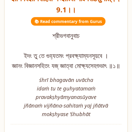
9.1।।
📚 Read commentary from Gurus
শ্রীভগবানুবাচ
ইদং তু তে গুহ্যতমং প্রবক্ষ্যাম্যনসূয়বে ।
জ্ঞানং বিজ্ঞানসহিতং যজ্ জ্ঞাত্বা মোক্ষ্যসেহশুভাৎ ॥১॥
śhrī bhagavān uvācha
idaṁ tu te guhyatamaṁ
pravakṣhyāmyanasūyave
jñānaṁ vijñāna-sahitaṁ yaj jñātvā
mokṣhyase ’śhubhāt