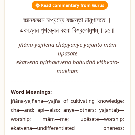
📚 Read commentary from Gurus
জ্ঞানযজ্ঞেন চাপ্যন্যে যজন্তো মামুপাসতে ।
একত্বেন পৃথক্ত্বেন বহুধা বিশ্বতোমুখম্ ॥১৫॥
jñāna-yajñena chāpyanye yajanto mām
upāsate
ekatvena pṛithaktvena bahudhā viśhvato-
mukham
Word Meanings:
jñāna-yajñena—yajña of cultivating knowledge;
cha—and; api—also; anye—others; yajantaḥ—
worship; mām—me; upāsate—worship;
ekatvena—undifferentiated oneness;