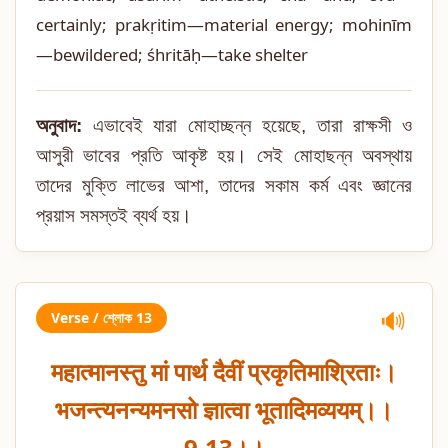
certainly; prakṛitim—material energy; mohinīm
—bewildered; śhritāḥ—take shelter
অনুবাদ:
এভাবেই যারা মোহাচ্ছন্ন হয়েছে, তারা রাক্ষসী ও
আসুরী ভাবের প্রতি আকৃষ্ট হয়। সেই মোহাছন্ন অবস্থায়
তাদের মুক্তি লাভের আশা, তাদের সকাম কর্ম এবং জ্ঞানের
প্রয়াস সমস্তই ব্যর্থ হয়।
Verse / শ্লোক 13
🔊
महात्मानस्तु मां पार्थ दैवीं प्रकृतिमाश्रिताः।
भजन्त्यनन्यमनसो ज्ञात्वा भूतादिमव्ययम्।।
9.13।।