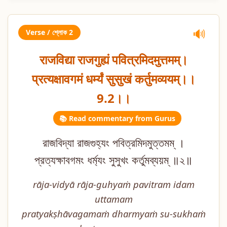
Verse / শ্লোক 2
🔊
राजविद्या राजगुह्यं पवित्रमिदमुत्तमम्।
प्रत्यक्षावगमं धर्म्यं सुसुखं कर्तुमव्ययम्।।
9.2।।
📚 Read commentary from Gurus
রাজবিদ্যা রাজগুহ্যং পবিত্রমিদমুত্তমম্ ।
প্রত্যক্ষাবগমং ধর্ম্যং সুসুখং কর্তুমব্যয়ম্ ॥২॥
rāja-vidyā rāja-guhyaṁ pavitram idam
uttamam
pratyakṣhāvagamaṁ dharmyaṁ su-sukhaṁ