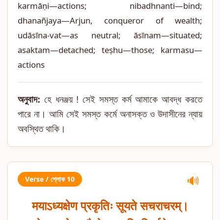
karmāṇi—actions; nibadhnanti—bind;
dhanañjaya—Arjun, conqueror of wealth;
udāsīna-vat—as neutral; āsīnam—situated;
asaktam—detached; teṣhu—those; karmasu—
actions
অনুবাদ:
হে ধনঞ্জয় ! সেই সমস্ত কর্ম আমাকে আবদ্ধ করতে
পারে না। আমি সেই সমস্ত কর্মে অনাসক্ত ও উদাসীনের ন্যায়
অবস্থিত থাকি।
Verse / শ্লোক 10
🔊
मयाऽध्यक्षेण प्रकृतिः सूयते सचराचरम्।