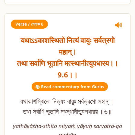
Verse / শ্লোক 6
🔊
यथाऽऽकाशस्थितो नित्यं वायुः सर्वत्रगो
महान्।
तथा सर्वाणि भूतानि मत्स्थानीत्युपधारय।।
9.6।।
📚 Read commentary from Gurus
যথাকাশস্থিতো নিত্যং বায়ুঃ সর্বত্রগো মহান্ ।
তথা সর্বাণি ভূতানি মৎস্থানীত্যুপধারয় ॥৬॥
yathākāśha-sthito nityaṁ vāyuḥ sarvatra-go
mahān