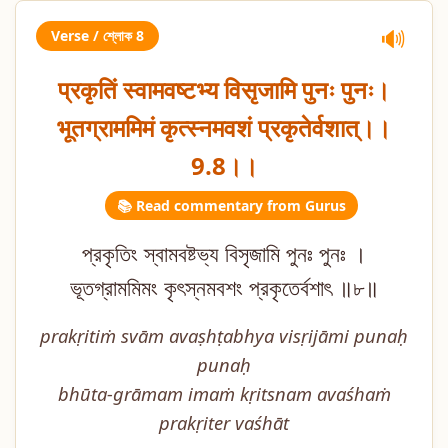
Verse / শ্লোক 8
🔊
प्रकृतिं स्वामवष्टभ्य विसृजामि पुनः पुनः।
भूतग्राममिमं कृत्स्नमवशं प्रकृतेर्वशात्।।
9.8।।
📚 Read commentary from Gurus
প্রকৃতিং স্বামবষ্টভ্য বিসৃজামি পুনঃ পুনঃ ।
ভূতগ্রামমিমং কৃৎস্নমবশং প্রকৃতের্বশাৎ ॥৮॥
prakṛitiṁ svām avaṣhṭabhya visṛijāmi punaḥ
punaḥ
bhūta-grāmam imaṁ kṛitsnam avaśhaṁ
prakṛiter vaśhāt