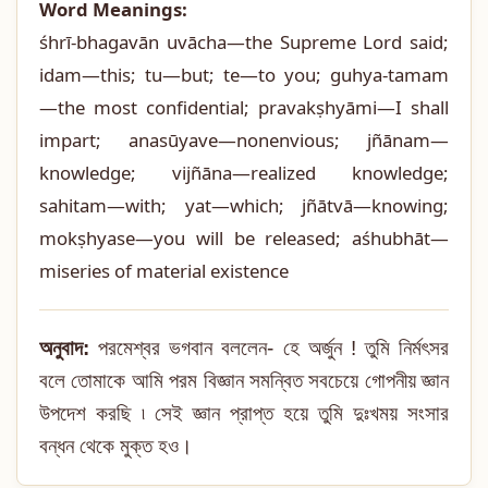
Word Meanings:
śhrī-bhagavān uvācha—the Supreme Lord said;
idam—this; tu—but; te—to you; guhya-tamam
—the most confidential; pravakṣhyāmi—I shall
impart; anasūyave—nonenvious; jñānam—
knowledge; vijñāna—realized knowledge;
sahitam—with; yat—which; jñātvā—knowing;
mokṣhyase—you will be released; aśhubhāt—
miseries of material existence
অনুবাদ:
পরমেশ্বর ভগবান বললেন- হে অর্জুন ! তুমি নির্মৎসর
বলে তোমাকে আমি পরম বিজ্ঞান সমন্বিত সবচেয়ে গোপনীয় জ্ঞান
উপদেশ করছি ৷ সেই জ্ঞান প্রাপ্ত হয়ে তুমি দুঃখময় সংসার
বন্ধন থেকে মুক্ত হও।