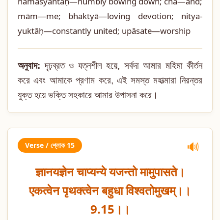
namasyantaḥ—humbly bowing down; cha—and;
mām—me; bhaktyā—loving devotion; nitya-
yuktāḥ—constantly united; upāsate—worship
অনুবাদ:
দৃঢ়ব্রত ও যত্নশীল হয়ে, সর্বদা আমার মহিমা কীর্তন
করে এবং আমাকে প্রণাম করে, এই সমস্ত মহাত্মারা নিরন্তর
যুক্ত হয়ে ভক্তি সহকারে আমার উপাসনা করে।
Verse / শ্লোক 15
🔊
ज्ञानयज्ञेन चाप्यन्ये यजन्तो मामुपासते।
एकत्वेन पृथक्त्वेन बहुधा विश्वतोमुखम्।।
9.15।।