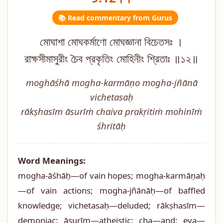
📚 Read commentary from Gurus
মোঘাশা মোঘকর্মাণো মোঘজ্ঞানা বিচেতসঃ ।
রাক্ষসীমাসুরীং চৈব প্রকৃতিং মোহিনীং শ্রিতাঃ ॥১২॥
moghāśhā mogha-karmāṇo mogha-jñānā
vichetasaḥ
rākṣhasīm āsurīṁ chaiva prakṛitiṁ mohinīṁ
śhritāḥ
Word Meanings:
mogha-āśhāḥ—of vain hopes; mogha-karmāṇaḥ
—of vain actions; mogha-jñānāḥ—of baffled
knowledge; vichetasaḥ—deluded; rākṣhasīm—
demoniac; āsurīm—atheistic; cha—and; eva—