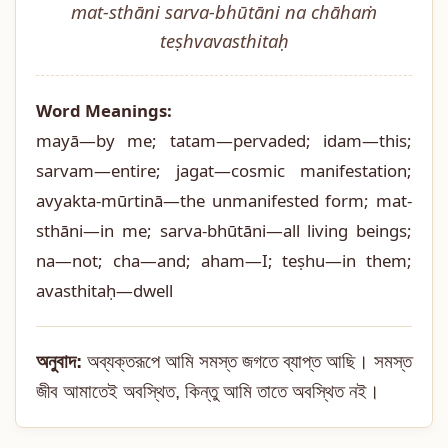
mat-sthāni sarva-bhūtāni na chāhaṁ
teṣhvavasthitaḥ
Word Meanings:
mayā—by me; tatam—pervaded; idam—this;
sarvam—entire; jagat—cosmic manifestation;
avyakta-mūrtinā—the unmanifested form; mat-
sthāni—in me; sarva-bhūtāni—all living beings;
na—not; cha—and; aham—I; teṣhu—in them;
avasthitaḥ—dwell
অনুবাদ:
অব্যক্তরূপে আমি সমস্ত জগতে ব্যাপ্ত আছি। সমস্ত
জীব আমাতেই অবস্থিত, কিন্তু আমি তাতে অবস্থিত নই।