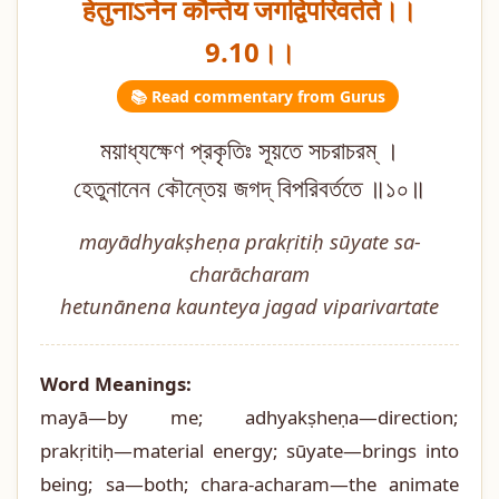
हेतुनाऽनेन कौन्तेय जगद्विपरिवर्तते।।
9.10।।
📚 Read commentary from Gurus
ময়াধ্যক্ষেণ প্রকৃতিঃ সূয়তে সচরাচরম্ ।
হেতুনানেন কৌন্তেয় জগদ্ বিপরিবর্ততে ॥১০॥
mayādhyakṣheṇa prakṛitiḥ sūyate sa-
charācharam
hetunānena kaunteya jagad viparivartate
Word Meanings:
mayā—by me; adhyakṣheṇa—direction;
prakṛitiḥ—material energy; sūyate—brings into
being; sa—both; chara-acharam—the animate