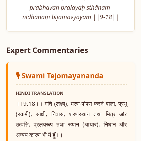
prabhavaḥ pralayaḥ sthānaṃ 
nidhānaṃ bījamavyayam ||9-18||
Expert Commentaries
🎙️ Swami Tejomayananda
HINDI TRANSLATION
।।9.18।। गति (लक्ष्य), भरण-पोषण करने वाला, प्रभु
(स्वामी), साक्षी, निवास, शरणस्थान तथा मित्र और
उत्पत्ति, प्रलयरूप तथा स्थान (आधार), निधान और
अव्यय कारण भी मैं हूँ।।