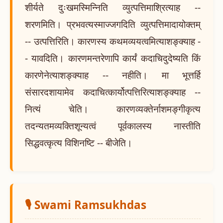
शीर्यते दुःखमस्मिन्निति व्युत्पत्तिमाश्रित्याह --
शरणमिति। प्रभवत्यस्माज्जगदिति व्युत्पत्तिमादायोक्तम्
-- उत्पत्तिरिति। कारणस्य कथमव्ययत्वमित्याशङ्क्याह -
- यावदिति। कारणमन्तरेणापि कार्यं कदाचिदुदेष्यति किं
कारणेनेत्याशङ्क्याह -- नहीति। मा भूत्तर्हि
संसारदशायामेव कदाचित्कार्योत्पत्तिरित्याशङ्क्याह --
नित्यं चेति। कारणव्यक्तेर्नाशमङ्गीकृत्य
तदन्यतमव्यक्तिशून्यत्वं पूर्वकालस्य नास्तीति
सिद्धवत्कृत्य विशिनष्टि -- बीजेति।
🎙️ Swami Ramsukhdas