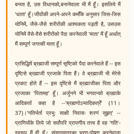
बनता है, उस विधानको,बनानेवाला भी मैं हूँ। इसलिये मैं
'धाता' हूँ।जीवोंकी अपने-अपने कर्मोंके अनुसार जिस-जिस
योनिमें, जैसे-जैसे शरीरोंकी आश्यकता पड़ती है, उसउस
योनिमें वैसे-वैसे शरीरोंको पैदा करनेवाली 'माता' मैं हूँ अर्थात्
मैं सम्पूर्ण जगत्की माता हूँ।
प्रसिद्धिमें ब्रह्माजी सम्पूर्ण सृष्टिको पैदा करनेवाले हैं -- इस
दृष्टिसे ब्रह्माजी प्रजाके पिता हैं। वे ब्रह्माजी भी मेरेसे
प्रकट होते हैं -- इस दृष्टिसे मैं ब्रह्माजीका पिता और
प्रजाका 'पितामह' हूँ। अर्जुनने भी भगवान्को ब्रह्माके
आदिकर्ता कहा है --'ब्रह्मणोऽप्यादिकर्त्रे' (11।
37)।'गतिर्भर्ता प्रभुः साक्षी निवासः शरणं सुहृत्' --
प्राणियोंके लिये जो सर्वोपरि प्रापणीय तत्त्व है वह 'गति'-
स्वरूप मैं ही हूँ। संसारमात्रका भरण-पोषण करनेवाला