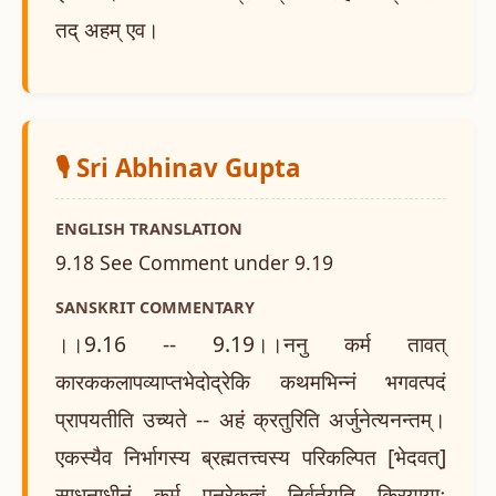
तद् अहम् एव।
🎙️ Sri Abhinav Gupta
ENGLISH TRANSLATION
9.18 See Comment under 9.19
SANSKRIT COMMENTARY
।।9.16 -- 9.19।।ननु कर्म तावत्
कारककलापव्याप्तभेदोद्रेकि कथमभिन्नं भगवत्पदं
प्रापयतीति उच्यते -- अहं क्रतुरिति अर्जुनेत्यनन्तम्।
एकस्यैव निर्भागस्य ब्रह्मतत्त्वस्य परिकल्पित [भेदवत्]
साधनाधीनं कर्म पुनरेकत्वं निर्वर्तयति क्रियायाः