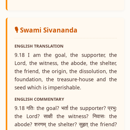
🎙️ Swami Sivananda
ENGLISH TRANSLATION
9.18 I am the goal, the supporter, the
Lord, the witness, the abode, the shelter,
the friend, the origin, the dissolution, the
foundation, the treasure-house and the
seed which is imperishable.
ENGLISH COMMENTARY
9.18 गतिः the goal? भर्ता the supporter? प्रभुः
the Lord? साक्षी the witness? निवासः the
abode? शरणम् the shelter? सुहृत् the friend?