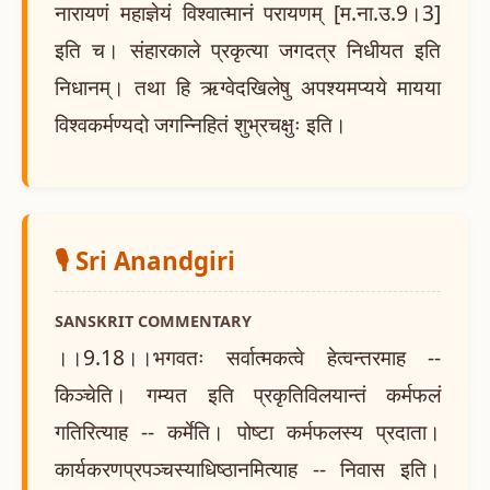
नारायणं महाज्ञेयं विश्वात्मानं परायणम् [म.ना.उ.9।3]
इति च। संहारकाले प्रकृत्या जगदत्र निधीयत इति
निधानम्। तथा हि ऋग्वेदखिलेषु अपश्यमप्यये मायया
विश्वकर्मण्यदो जगन्निहितं शुभ्रचक्षुः इति।
🎙️ Sri Anandgiri
SANSKRIT COMMENTARY
।।9.18।।भगवतः सर्वात्मकत्वे हेत्वन्तरमाह --
किञ्चेति। गम्यत इति प्रकृतिविलयान्तं कर्मफलं
गतिरित्याह -- कर्मेति। पोष्टा कर्मफलस्य प्रदाता।
कार्यकरणप्रपञ्चस्याधिष्ठानमित्याह -- निवास इति।