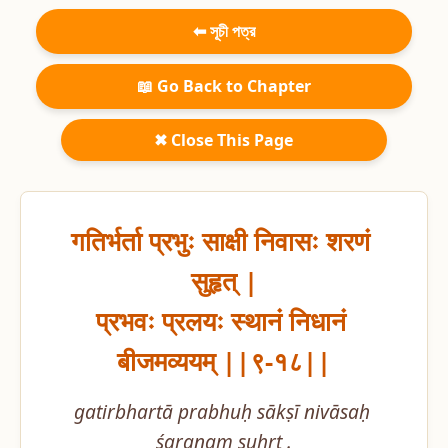
⬅ সূচী পত্র
📖 Go Back to Chapter
✖ Close This Page
गतिर्भर्ता प्रभुः साक्षी निवासः शरणं 
सुहृत् |

प्रभवः प्रलयः स्थानं निधानं 
बीजमव्ययम् ||९-१८||
gatirbhartā prabhuḥ sākṣī nivāsaḥ 
śaraṇaṃ suhṛt .
