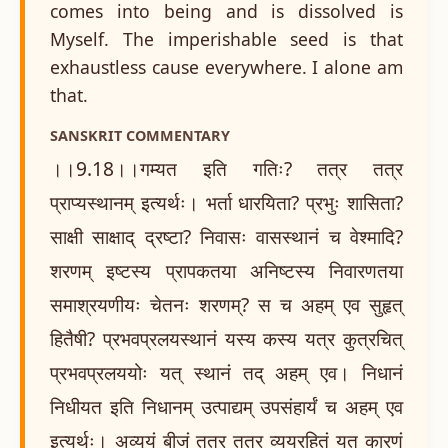
comes into being and is dissolved is
Myself. The imperishable seed is that
exhaustless cause everywhere. I alone am
that.
SANSKRIT COMMENTARY
।।9.18।।गम्यत इति गतिः? तत्र तत्र
प्राप्यस्थानम् इत्यर्थः। भर्ता धारयिता? प्रभुः शासिता?
साक्षी साक्षाद् द्रष्टा? निवासः वासस्थानं च वेश्मादि?
शरणम् इष्टस्य प्रापकतया अनिष्टस्य निवारणतया
समाश्रयणीयः चेतनः शरणम्? स च अहम् एव सुहृत्
हितैषी? प्रभवप्रलयस्थानं यस्य कस्य यत्र कुत्रचित्
प्रभवप्रलययोः यत् स्थानं तद् अहम् एव। निधानं
निधीयत इति निधानम् उत्पाद्यम् उपसंहार्यं च अहम् एव
इत्यर्थः। अव्ययं बीजं तत्र तत्र व्ययरहितं यत् कारणं