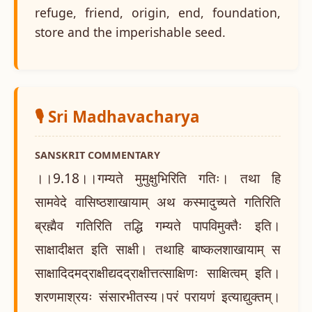
refuge, friend, origin, end, foundation,
store and the imperishable seed.
🎙️ Sri Madhavacharya
SANSKRIT COMMENTARY
।।9.18।।गम्यते मुमुक्षुभिरिति गतिः। तथा हि
सामवेदे वासिष्ठशाखायाम् अथ कस्मादुच्यते गतिरिति
ब्रह्मैव गतिरिति तद्धि गम्यते पापविमुक्तैः इति।
साक्षादीक्षत इति साक्षी। तथाहि बाष्कलशाखायाम् स
साक्षादिदमद्राक्षीद्यदद्राक्षीत्तत्साक्षिणः साक्षित्वम् इति।
शरणमाश्रयः संसारभीतस्य।परं परायणं इत्याद्युक्तम्।