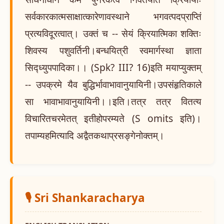
सर्वकारकात्मसाक्षात्कारेणावस्थाने भगवत्पदप्राप्तिं
प्रत्यविदूरत्वात्। उक्तं च -- सेयं क्रियात्मिका शक्तिः
शिवस्य पशुवर्तिनी।बन्धयित्री स्वमार्गस्था ज्ञाता
सिद्ध्युपपादिका।। (Spk? III? 16)इति मयाप्युक्तम्
-- उपक्रमे यैव बुद्धिर्भावाभावानुयायिनी।उपसंहृतिकाले
सा भावाभावानुयायिनी।।इति।तत्र तत्र वितत्य
विचारितचरमेतत् इतीहोपरम्यते (S omits इति)।
तपाम्यहमित्यादि अद्वैतकथाप्रसङ्गेनोक्तम्।
🎙️ Sri Shankaracharya