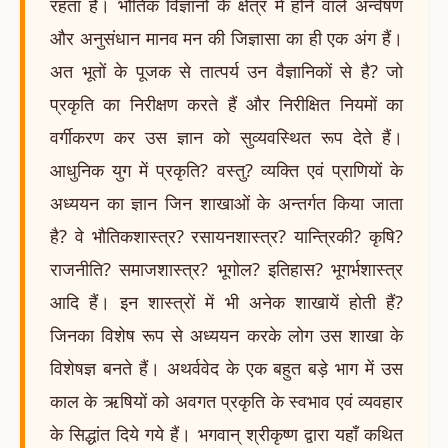
रहता है। भौतिक विज्ञानों के क्षेत्र में होने वाले अन्वेषण
और अनुसंधान मानव मन की जिज्ञासा का ही एक अंग हैं।
अत भूतों के पूजक से तात्पर्य उन वैज्ञानिकों से है? जो
प्रकृति का निरीक्षण करते हैं और निरीक्षित नियमों का
वर्गीकरण कर उस ज्ञान को सुव्यवस्थित रूप देते हैं।
आधुनिक युग में प्रकृति? वस्तु? व्यक्ति एवं प्राणियों के
अध्ययन का ज्ञान जिन शाखाओं के अन्तर्गत किया जाता
है? वे भौतिकशास्त्र? रसायनशास्त्र? यान्त्रिकी? कृषि?
राजनीति? समाजशास्त्र? भूगोल? इतिहास? भूगर्भशास्त्र
आदि हैं। इन शास्त्रों में भी अनेक शाखायें होती हैं?
जिनका विशेष रूप से अध्ययन करके लोग उस शाखा के
विशेषज्ञ बनते हैं। अथर्ववेद के एक बहुत बड़े भाग में उस
काल के ऋषियों को अवगत प्रकृति के स्वभाव एवं व्यवहार
के सिद्धांत दिये गये हैं। भगवान् श्रीकृष्ण द्वारा यहाँ कथित