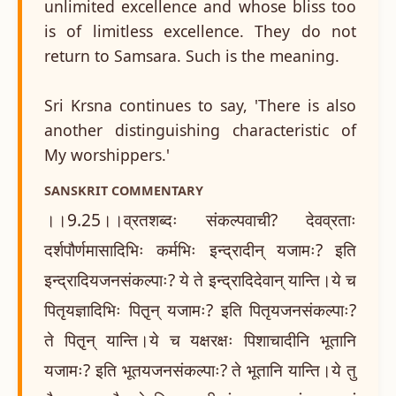
unlimited excellence and whose bliss too
is of limitless excellence. They do not
return to Samsara. Such is the meaning.
Sri Krsna continues to say, 'There is also
another distinguishing characteristic of
My worshippers.'
SANSKRIT COMMENTARY
।।9.25।।व्रतशब्दः संकल्पवाची? देवव्रताः
दर्शपौर्णमासादिभिः कर्मभिः इन्द्रादीन् यजामः? इति
इन्द्रादियजनसंकल्पाः? ये ते इन्द्रादिदेवान् यान्ति।ये च
पितृयज्ञादिभिः पितृ़न् यजामः? इति पितृयजनसंकल्पाः?
ते पितृ़न् यान्ति।ये च यक्षरक्षः पिशाचादीनि भूतानि
यजामः? इति भूतयजनसंकल्पाः? ते भूतानि यान्ति।ये तु