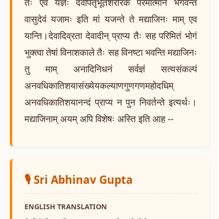
तैः एव यज्ञैः देवपितृभूतशरीरकं परमात्मानं भगवन्तं
वासुदेवं यजामः इति मां यजन्ते ते मद्याजिनः माम् एव
यान्ति।देवादिव्रता देवादीन् प्राप्य तैः सह परिमितं भोगं
भुक्त्वा तेषां विनाशकाले तैः सह विनष्टा भवन्ति मद्याजिनः
तु माम् अनादिनिधनं सर्वज्ञं सत्यसंकल्पं
अनवधिकातिशयासंख्येयकल्याणगुणगणमहोदधिम्
अनवधिकातिशयानन्दं प्राप्य न पुन निवर्तन्ते इत्यर्थः।
मद्याजिनाम् अयम् अपि विशेषः अस्ति इति आह --
🎙️ Sri Abhinav Gupta
ENGLISH TRANSLATION