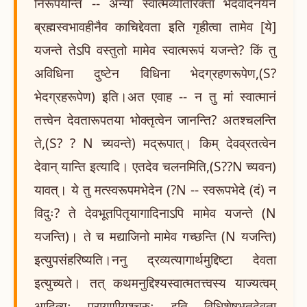
निरूपयन्ति -- अन्या स्वात्मव्यतिरिक्ता भेदवादनयेन
ब्रह्मस्वभावहीनैव काचिद्देवता इति गृहीत्वा तामेव [ये]
यजन्ते तेऽपि वस्तुतो मामेव स्वात्मरूपं यजन्ते? किं तु
अविधिना दुष्टेन विधिना भेदग्रहणरूपेण,(S?
भेदग्रहरूपेण) इति।अत एवाह -- न तु मां स्वात्मानं
तत्त्वेन देवतारूपतया भोक्तृत्वेन जानन्ति? अतश्चलन्ति
ते,(S? ? N च्यवन्ते) मद्रूपात्। किम् देवव्रतत्वेन
देवान् यान्ति इत्यादि। एतदेव चलनमिति,(S??N च्यवन)
यावत्। ये तु मत्स्वरूपमभेदेन (?N -- स्वरूपभेदे (दं) न
विदुः? ते देवभूतपितृयागादिनाऽपि मामेव यजन्ते (N
यजन्ति)। ते च मद्याजिनो मामेव गच्छन्ति (N यजन्ति)
इत्युपसंहरिष्यति।ननु द्रव्यत्यागार्थमुद्दिष्टा देवता
इत्युच्यते। तत् कथमनुद्दिश्यस्वात्मतत्त्वस्य याज्यत्वम्
आदित्यः प्रायणीयश्चरुः इति विधिशेषभूतदेवता