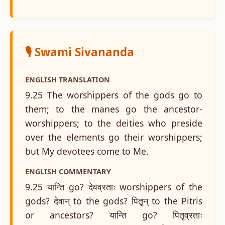
🎙️ Swami Sivananda
ENGLISH TRANSLATION
9.25 The worshippers of the gods go to
them; to the manes go the ancestor-
worshippers; to the deities who preside
over the elements go their worshippers;
but My devotees come to Me.
ENGLISH COMMENTARY
9.25 यान्ति go? देवव्रताः worshippers of the
gods? देवान् to the gods? पितृ़न् to the Pitris
or ancestors? यान्ति go? पितृव्रताः