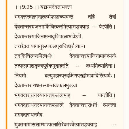
।।9.25।।यद्यन्यदेवताभक्ता
भगवत्तत्त्वाज्ञानात्कर्मफलाच्च्यवन्ते तर्हि तेषां
देवतान्तरयजनमकिंचित्करमित्याशङ्क्याह -- येऽपीति।
देवतान्तरयाजिनामनावृत्तिफलाभावेऽपि
तत्तद्देवतायागानुरूपफलप्राप्तिध्रौव्यान्न
तदकिंचित्करमित्यर्थः। देवतान्तरयाजिनामावश्यकं
तत्फलमाशङ्कापूर्वकमुदाहरति -- कथमित्यादिना।
नियमो बल्युपहारप्रदक्षिणप्रह्वीभावादिरित्यर्थः।
देवतान्तराराधनस्यान्तवत्फलमुक्त्वा
भगवदाराधनस्यानन्तफलत्वमाह -- यान्तीति।
भगवदाराधनस्यानन्तफलत्वे देवतान्तराराधनं त्यक्त्वा
भगवदाराधनमेव
युक्तमायाससाभ्यात्फलातिरेकाच्चेत्याशङ्क्याह --