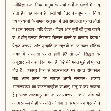
मनोविज्ञान का नियम मनुष्य के सभी कर्मों के क्षेत्रों में लागू
होता है। वह नियम है किसी भी क्षेत्र में मनुष्य द्वारा किये
गये प्रयत्नों के समान अनुपात में उसे सफलता प्राप्त होती
है।इस प्रकार? यदि देवता? पितर और भूतों की पूजा करने
से अर्थात् उनका निरन्तर चिन्तन करने से क्रमश देवता?
पैतृक परम्परा और प्रकृति के रहस्यों को जानकर भौतिक
जगत् में सफलता प्राप्त होती है? तो उसी सिद्धांत के
अनुसार हमें वचन दिया गया है कि? मेरे भक्त मुझे ही प्राप्त
होते हैं। एकाग्र चित्त से आत्मस्वरूप पर सतत दीर्घकाल
तक ध्यान करने पर साधक अपने सनातन? अव्यय
आत्मस्वरूप का सफलतापूर्वक साक्षात् अनुभव कर सकता
है। सतत आत्मानुसंधान के फलस्वरूप अन्त में जीव की
आत्मस्वरूप में ही परिणति को वेदान्त के प्रकरण ग्रन्थों में
भ्रमरकीट न्याय द्वारा दर्शाया गया है।गीता का प्रयोजन