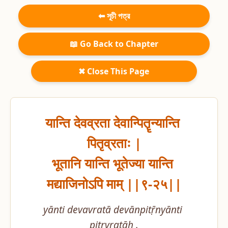
⬅ সূচী পত্র
📖 Go Back to Chapter
✖ Close This Page
यान्ति देवव्रता देवान्पितॄन्यान्ति 
पितृव्रताः |

भूतानि यान्ति भूतेज्या यान्ति 
मद्याजिनोऽपि माम् ||९-२५||
yānti devavratā devānpitṝnyānti 
pitṛvratāḥ .
