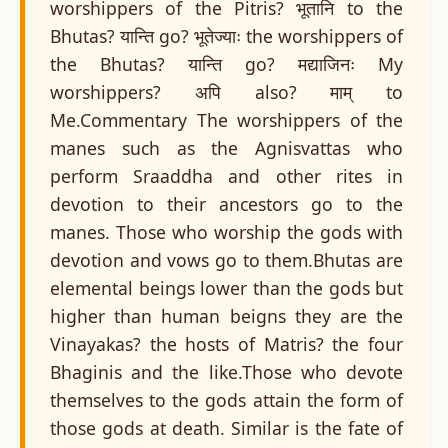
worshippers of the Pitris? भूतानि to the
Bhutas? यान्ति go? भूतेज्याः the worshippers of
the Bhutas? यान्ति go? मद्याजिनः My
worshippers? अपि also? माम् to
Me.Commentary The worshippers of the
manes such as the Agnisvattas who
perform Sraaddha and other rites in
devotion to their ancestors go to the
manes. Those who worship the gods with
devotion and vows go to them.Bhutas are
elemental beings lower than the gods but
higher than human beigns they are the
Vinayakas? the hosts of Matris? the four
Bhaginis and the like.Those who devote
themselves to the gods attain the form of
those gods at death. Similar is the fate of