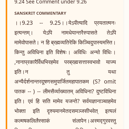
9.24 See Comment under 9.26
SANSKRIT COMMENTARY
।।9.23 -- 9.25।।येऽपीत्यादि प्रयतात्मनः
इत्यन्तम्। येऽपि नामधेयान्तरैरुपासते तेऽपि
मामेवोपासते। न हि ब्रह्मव्यतिरेकि किञ्चिदुपास्यमस्ति।
किन्तु अविधिना इति विशेषः। अविधिः अन्यो विधिः।
,नानाप्रकारैर्विधभिरहमेव परब्रह्मसत्तास्वभावो याज्य
इति।न तु यथा
अन्यैर्दर्शनान्तरदूषणसमुपार्जितमहापातकम (S? omit
पातक -- ) -- लीमसैर्व्याख्यातम् अविधिना? दुष्टविधिना
इति। एवं हि सति मामेव यजन्ते? सर्वयज्ञानाञ्चाहमेव
भोक्ता इति दृश्यमानमेतदसमञ्जसीभवेत् इत्यलं
कल्मषकलिलैस्साकं संलापेन।अस्मद्गुरवस्तु