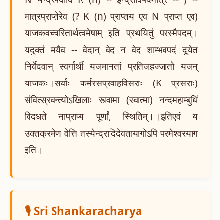
मात्रप्राप्तेरेव (? K (n) प्राप्तय एव N प्राप्त एव)
याजकवच्चरितार्थत्वमेषाम् इति प्रथयितुं परस्मैपदम्।
यदुक्तं मयैव -- वेदान् वेद न वेद शाम्भवपदं दूयेत
निर्वेदवान् स्वर्गार्थी यजमानतां प्रतिजहज्जातो यजन्
याजकः।सर्वाः कर्मरसप्रवाहविसराः (K प्रसराः)
संवित्स्रवन्त्योऽखिलाः स्त्वामा (स्वात्मा) नन्दमहाम्बुधिं
विदधते नाप्राप्य पूर्णां, स्थितिम्।।इतिएवं य
उक्तक्रमेण वेत्ति तस्येन्द्रादिदेवतायागोऽपि परमेश्वरयाग
इति।
🎙️ Sri Shankaracharya