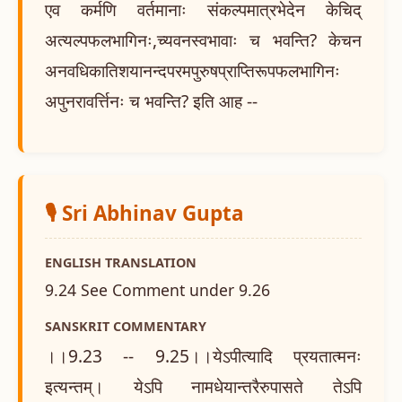
एव कर्मणि वर्तमानाः संकल्पमात्रभेदेन केचिद्
अत्यल्पफलभागिनः,च्यवनस्वभावाः च भवन्ति? केचन
अनवधिकातिशयानन्दपरमपुरुषप्राप्तिरूपफलभागिनः
अपुनरावर्त्तिनः च भवन्ति? इति आह --
🎙️ Sri Abhinav Gupta
ENGLISH TRANSLATION
9.24 See Comment under 9.26
SANSKRIT COMMENTARY
।।9.23 -- 9.25।।येऽपीत्यादि प्रयतात्मनः
इत्यन्तम्। येऽपि नामधेयान्तरैरुपासते तेऽपि