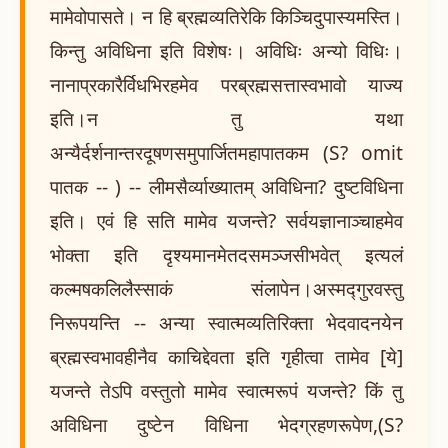
मामेवोपासते। न हि ब्रह्मव्यतिरेकि किञ्चिदुपास्यमस्ति।
किन्तु अविधिना इति विशेषः। अविधिः अन्यो विधिः।
नानाप्रकारैर्विधभिरहमेव परब्रह्मसत्तास्वभावो याज्य
इति।न तु यथा
अन्यैर्दर्शनान्तरदूषणसमुपार्जितमहापातकम (S? omit
पातक -- ) -- लीमसैर्व्याख्यातम् अविधिना? दुष्टविधिना
इति। एवं हि सति मामेव यजन्ते? सर्वयज्ञानाञ्चाहमेव
भोक्ता इति दृश्यमानमेतदसमञ्जसीभवेत् इत्यलं
कल्मषकलिलैस्साकं संलापेन।अस्मद्गुरवस्तु
निरूपयन्ति -- अन्या स्वात्मव्यतिरिक्ता भेदवादनयेन
ब्रह्मस्वभावहीनैव काचिद्देवता इति गृहीत्वा तामेव [ये]
यजन्ते तेऽपि वस्तुतो मामेव स्वात्मरूपं यजन्ते? किं तु
अविधिना दुष्टेन विधिना भेदग्रहणरूपेण,(S?