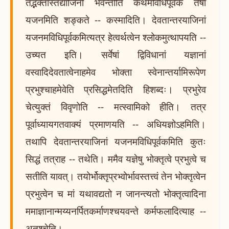
तद्भक्तास्तद्याजिनो भवन्तीति कथमविधिपूर्वकं तेषां
यजनमिति शङ्कते -- कस्मादिति। देवतान्तरयाजिनां
यजनमविधिपूर्वकमित्यत्र हेत्वर्थत्वेन श्लोकमुत्थापयति --
उच्यत इति। सर्वेषां द्विविधानां यज्ञानां
वस्वादिदेवतात्वेनाहमेव भोक्ता स्वेनान्तर्यामिरूपेण
प्रभुश्चाहमेवेति प्रसिद्धमेतदिति हिशब्दः। प्रभुरेव
चेत्युक्तं विवृणोति -- मत्स्वामिको हीति। तत्र
पूर्वाध्यायगतवाक्यं प्रमाणयति -- अधियज्ञोऽहमिति।
तथापि देवतान्तरयाजिनां यजनमविधिपूर्वकमिति कुतः
सिद्धं तत्राह -- तथेति। ममैव यज्ञेषु भोक्तृत्वे प्रभुत्वे च
सतीति यावत्। तयोर्भोक्तृप्रभ्वोर्भावस्तत्त्वं तेन भोक्तृत्वेन
प्रभुत्वेन च मां यथावद्यतो न जानन्त्यतो भोक्तृत्वादिना
ममाज्ञानान्मय्यनर्पितकर्माणश्चयवन्ते कर्मफलादित्याह --
अतश्चेति।