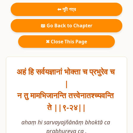
⬅ সূচী পত্র
📖 Go Back to Chapter
✖ Close This Page
अहं हि सर्वयज्ञानां भोक्ता च प्रभुरेव च 
|

न तु मामभिजानन्ति तत्त्वेनातश्च्यवन्ति 
ते ||९-२४||
ahaṃ hi sarvayajñānāṃ bhoktā ca 
prabhureva ca .
