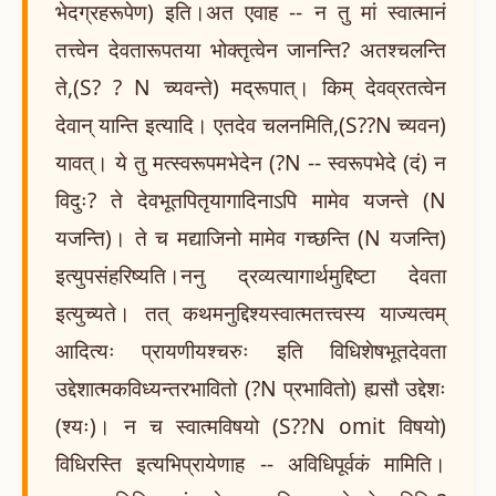
भेदग्रहरूपेण) इति।अत एवाह -- न तु मां स्वात्मानं
तत्त्वेन देवतारूपतया भोक्तृत्वेन जानन्ति? अतश्चलन्ति
ते,(S? ? N च्यवन्ते) मद्रूपात्। किम् देवव्रतत्वेन
देवान् यान्ति इत्यादि। एतदेव चलनमिति,(S??N च्यवन)
यावत्। ये तु मत्स्वरूपमभेदेन (?N -- स्वरूपभेदे (दं) न
विदुः? ते देवभूतपितृयागादिनाऽपि मामेव यजन्ते (N
यजन्ति)। ते च मद्याजिनो मामेव गच्छन्ति (N यजन्ति)
इत्युपसंहरिष्यति।ननु द्रव्यत्यागार्थमुद्दिष्टा देवता
इत्युच्यते। तत् कथमनुद्दिश्यस्वात्मतत्त्वस्य याज्यत्वम्
आदित्यः प्रायणीयश्चरुः इति विधिशेषभूतदेवता
उद्देशात्मकविध्यन्तरभावितो (?N प्रभावितो) ह्यसौ उद्देशः
(श्यः)। न च स्वात्मविषयो (S??N omit विषयो)
विधिरस्ति इत्यभिप्रायेणाह -- अविधिपूर्वकं मामिति।