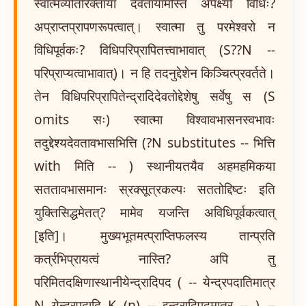
स्वात्मव्यतिरिक्तायां देवतायामस्ति अपेक्ष्यो विधिः?
अप्राप्तप्रापणरूपत्वात्। स्वात्मा तु परमेश्वरो न
विधिपूर्वकः? विधिपरिप्रापितत्त्वाभावात् (S??N --
परिप्राप्यत्वाभावात्)। न हि तदनुद्देशेन किञ्चित्प्रवर्तते।
तेन विधिपरिप्रापितेन्द्रादिदेवतोद्देशेषु सर्वेषु स (S
omits सः) स्वात्मा विश्वावभासनस्वभावः
तदुद्देश्यदेवतावभासभित्ति (?N substitutes -- भित्ति
with मिति -- ) स्थानीयतयैव अहमहमिकया
सततावभासमानः स्रक्सूत्रकल्पः सततोद्दिष्टः इति
युक्तिसिद्धमेतत्? मामेव यजन्ति अविधिपूर्वकत्वात्
[इति]। मुख्यभूतमत्प्राप्तिफलस्य तान्प्रति
कर्त्रभिप्रायत्वं नास्ति? अपि तु
परिमितदक्षिणास्थानीयेन्द्रादिपद ( -- येन्द्रपदातिमात्र
N येन्द्रपदादि K (n) -- इन्द्रादिपदमात्र -- ) --