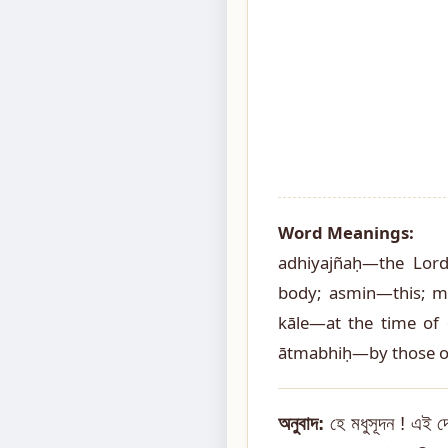
Word Meanings:
adhiyajñaḥ—the Lord
body; asmin—this; m
kāle—at the time of
ātmabhiḥ—by those of
অনুবাদ:
হে মধুসূদন ! এই দে