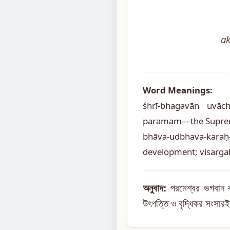
a
Word Meanings:
śhrī-bhagavān uvāc
paramam—the Supreme
bhāva-udbhava-karaḥ
development; visargaḥ
অনুবাদ:
পরমেশ্বর ভগবান বল
উৎপত্তি ও বৃদ্ধিকর সংসারই