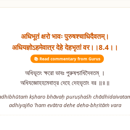
अधिभूतं क्षरो भावः पुरुषश्चाधिदैवतम्।
अधियज्ञोऽहमेवात्र देहे देहभृतां वर।।8.4।।
📚 Read commentary from Gurus
অধিভূতং ক্ষরো ভাবঃ পুরুষশ্চাধিদৈবতম্ ।
অধিযজ্ঞোহহমেবাত্র দেহে দেহভৃতাং বর ॥৪॥
adhibhūtaṁ kṣharo bhāvaḥ puruṣhaśh chādhidaivata
adhiyajño ’ham evātra dehe deha-bhṛitāṁ vara