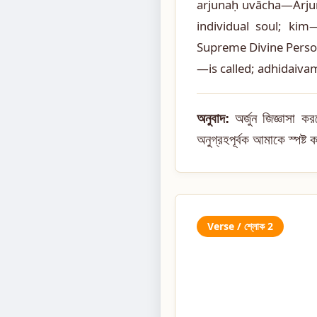
arjunaḥ uvācha—Arj
individual soul; ki
Supreme Divine Perso
—is called; adhidaiva
অনুবাদ:
অর্জুন জিজ্ঞাসা ক
অনুগ্রহপূর্বক আমাকে স্পষ্ট
Verse / শ্লোক 2