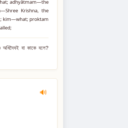
what; adhyātmam—the
a—Shree Krishna, the
nd; kim—what; proktam
alled;
ত ও অধিদৈবই বা কাকে বলে?
🔊