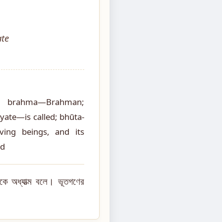
te
le; brahma—Brahman;
te—is called; bhūta-
ving beings, and its
ed
কে অধ্যাত্ম বলে। ভূতগণের