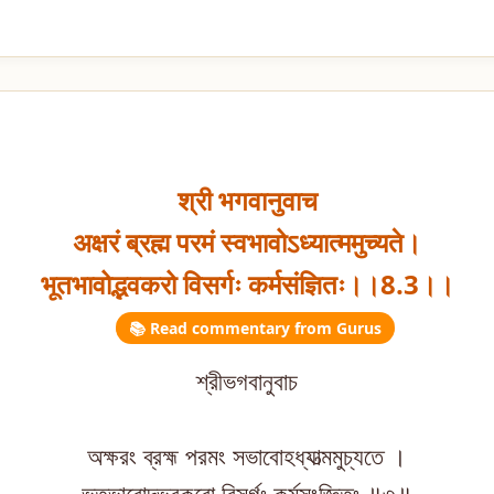
श्री भगवानुवाच
अक्षरं ब्रह्म परमं स्वभावोऽध्यात्ममुच्यते।
भूतभावोद्भवकरो विसर्गः कर्मसंज्ञितः।।8.3।।
📚 Read commentary from Gurus
শ্রীভগবানুবাচ
অক্ষরং ব্রহ্ম পরমং সভাবোহধ্যাত্মমুচ্যতে ।