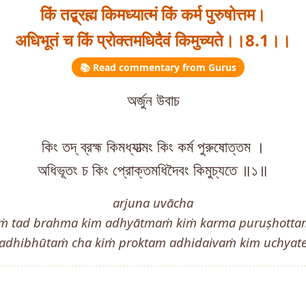
किं तद्ब्रह्म किमध्यात्मं किं कर्म पुरुषोत्तम।
अधिभूतं च किं प्रोक्तमधिदैवं किमुच्यते।।8.1।।
📚 Read commentary from Gurus
অর্জুন উবাচ
কিং তদ্ ব্রহ্ম কিমধ্যাত্মং কিং কর্ম পুরুষোত্তম ।
অধিভূতং চ কিং প্রোক্তমধিদৈবং কিমুচ্যতে ॥১॥
arjuna uvācha
iṁ tad brahma kim adhyātmaṁ kiṁ karma puruṣhotta
adhibhūtaṁ cha kiṁ proktam adhidaivaṁ kim uchyat