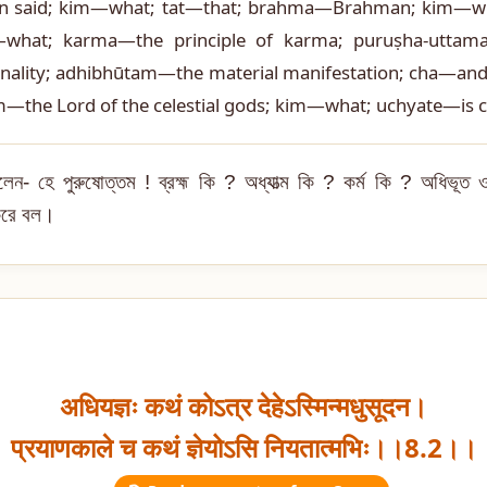
un said; kim—what; tat—that; brahma—Brahman; kim—
m—what; karma—the principle of karma; puruṣha-uttam
nality; adhibhūtam—the material manifestation; cha—a
m—the Lord of the celestial gods; kim—what; uchyate—is c
রলেন- হে পুরুষোত্তম ! ব্রহ্ম কি ? অধ্যাত্ম কি ? কর্ম কি ? অধিভূ
 করে বল।
अधियज्ञः कथं कोऽत्र देहेऽस्मिन्मधुसूदन।
प्रयाणकाले च कथं ज्ञेयोऽसि नियतात्मभिः।।8.2।।