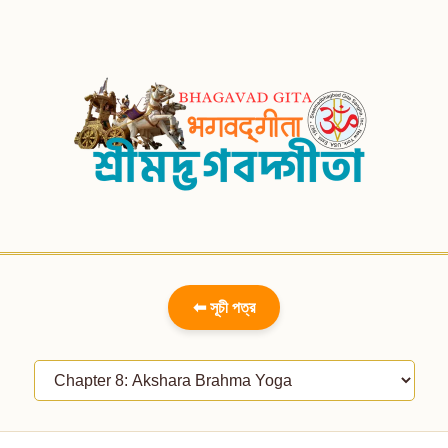
⬅ সূচী পত্র