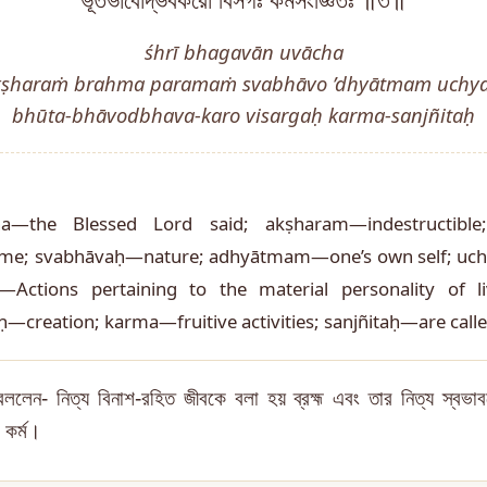
ভূতভাবোদ্ভবকরো বিসর্গঃ কর্মসংজ্ঞিতঃ ॥৩॥
śhrī bhagavān uvācha
kṣharaṁ brahma paramaṁ svabhāvo ’dhyātmam uchya
bhūta-bhāvodbhava-karo visargaḥ karma-sanjñitaḥ
ha—the Blessed Lord said; akṣharam—indestructib
; svabhāvaḥ—nature; adhyātmam—one’s own self; uchya
—Actions pertaining to the material personality of li
—creation; karma—fruitive activities; sanjñitaḥ—are call
লেন- নিত্য বিনাশ-রহিত জীবকে বলা হয় ব্রহ্ম এবং তার নিত্য স্বভাব
 কর্ম।