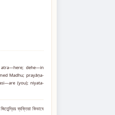
; atra—here; dehe—in
amed Madhu; prayāṇa-
i—are (you); niyata-
েন্দ্রিয় ব্যক্তিরা কিভাবে