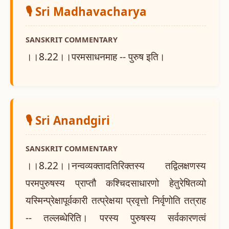
🎙️ Sri Madhavacharya
SANSKRIT COMMENTARY
।।8.22।।परमसाधनमाह -- पुरुष इति।
🎙️ Sri Anandgiri
SANSKRIT COMMENTARY
।।8.22।।नन्वव्यक्तादतिरिक्तस्य तद्विलक्षणस्य
परमपुरुषस्य प्राप्तौ कश्चिदसाधारणो हेतुरेषितव्यो
यस्मिन्प्रेक्षापूर्वकारी तत्प्रेक्षया प्रवृत्तो निर्वृणोति तत्राह
-- तल्लब्धेरिति। परस्य पुरुषस्य सर्वकारणत्वं