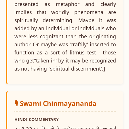
presented as metaphor and clearly
implies that worldly phenomena are
spiritually determining. Maybe it was
added by an individual or individuals who
were less cognizant than the originating
author. Or maybe was 'craftily' inserted to
function as a sort of litmus test - those
who get"taken in' by it may be recognized
as not having "spiritual discernment'.]
🎙️ Swami Chinmayananda
HINDI COMMENTARY
।।8.22।। हिन्दुओं के उपदेष्टा भगवान् श्रीकृष्ण यहाँ