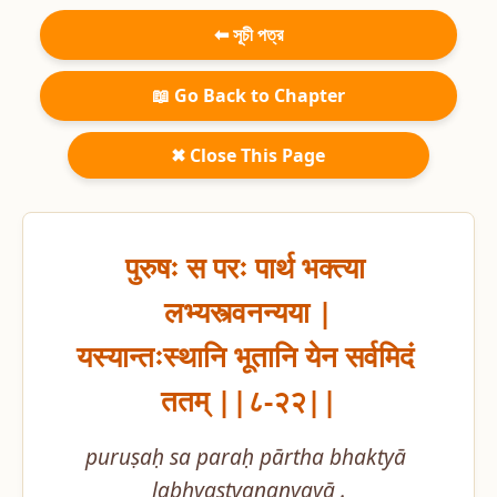
⬅ সূচী পত্র
📖 Go Back to Chapter
✖ Close This Page
पुरुषः स परः पार्थ भक्त्या 
लभ्यस्त्वनन्यया |

यस्यान्तःस्थानि भूतानि येन सर्वमिदं 
ततम् ||८-२२||
puruṣaḥ sa paraḥ pārtha bhaktyā 
labhyastvananyayā .
