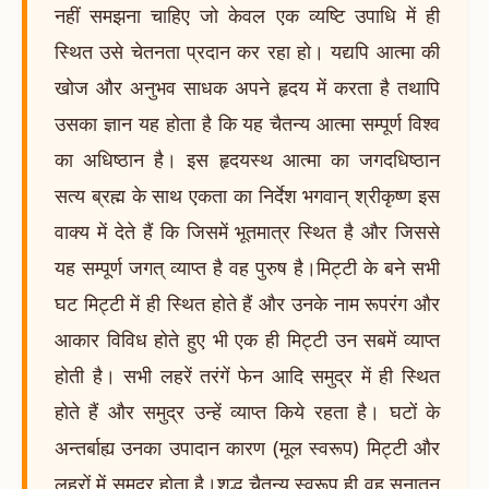
नहीं समझना चाहिए जो केवल एक व्यष्टि उपाधि में ही
स्थित उसे चेतनता प्रदान कर रहा हो। यद्यपि आत्मा की
खोज और अनुभव साधक अपने हृदय में करता है तथापि
उसका ज्ञान यह होता है कि यह चैतन्य आत्मा सम्पूर्ण विश्व
का अधिष्ठान है। इस हृदयस्थ आत्मा का जगदधिष्ठान
सत्य ब्रह्म के साथ एकता का निर्देश भगवान् श्रीकृष्ण इस
वाक्य में देते हैं कि जिसमें भूतमात्र स्थित है और जिससे
यह सम्पूर्ण जगत् व्याप्त है वह पुरुष है।मिट्टी के बने सभी
घट मिट्टी में ही स्थित होते हैं और उनके नाम रूपरंग और
आकार विविध होते हुए भी एक ही मिट्टी उन सबमें व्याप्त
होती है। सभी लहरें तरंगें फेन आदि समुद्र में ही स्थित
होते हैं और समुद्र उन्हें व्याप्त किये रहता है। घटों के
अन्तर्बाह्य उनका उपादान कारण (मूल स्वरूप) मिट्टी और
लहरों में समुद्र होता है।शुद्ध चैतन्य स्वरूप ही वह सनातन