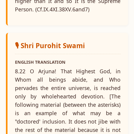
higher than It and so It is the Supreme
Person. (Cf.IX.4XI.38XV.6and7)
🎙️ Shri Purohit Swami
ENGLISH TRANSLATION
8.22 O Arjuna! That Highest God, in
Whom all beings abide, and Who
pervades the entire universe, is reached
only by wholehearted devotion. [The
following material (between the asterisks)
is an example of what may be a
"doctored' inclusion. It does not jibe with
the rest of the material because it is not