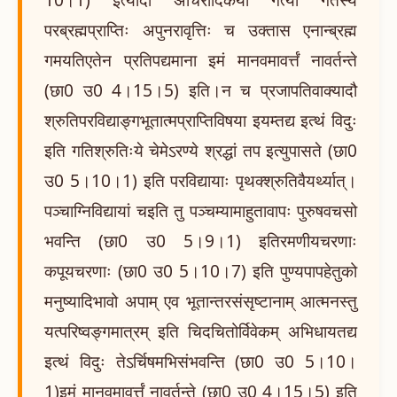
परब्रह्मप्राप्तिः अपुनरावृत्तिः च उक्तास एनान्ब्रह्म
गमयतिएतेन प्रतिपद्यमाना इमं मानवमावर्त्तं नावर्तन्ते
(छा0 उ0 4।15।5) इति।न च प्रजापतिवाक्यादौ
श्रुतिपरविद्याङ्गभूतात्मप्राप्तिविषया इयम्तद्य इत्थं विदुः
इति गतिश्रुतिःये चेमेऽरण्ये श्रद्धां तप इत्युपासते (छा0
उ0 5।10।1) इति परविद्यायाः पृथक्श्रुतिवैयर्थ्यात्।
पञ्चाग्निविद्यायां चइति तु पञ्चम्यामाहुतावापः पुरुषवचसो
भवन्ति (छा0 उ0 5।9।1) इतिरमणीयचरणाः
कपूयचरणाः (छा0 उ0 5।10।7) इति पुण्यपापहेतुको
मनुष्यादिभावो अपाम् एव भूतान्तरसंसृष्टानाम् आत्मनस्तु
यत्परिष्वङ्गमात्रम् इति चिदचितोर्विवेकम् अभिधायतद्य
इत्थं विदुः तेऽर्चिषमभिसंभवन्ति (छा0 उ0 5।10।
1)इमं मानवमावर्त्तं नावर्तन्ते (छा0 उ0 4।15।5) इति