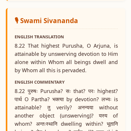
🎙️ Swami Sivananda
ENGLISH TRANSLATION
8.22 That highest Purusha, O Arjuna, is
attainable by unswerving devotion to Him
alone within Whom all beings dwell and
by Whom all this is pervaded.
ENGLISH COMMENTARY
8.22 पुरुषः Purusha? सः that? परः highest?
पार्थ O Partha? भक्त्या by devotion? लभ्यः is
attainable? तु verily? अनन्यया without
another object (unswerving)? यस्य of
whom? अन्तःस्थानि dwelling within? भूतानि