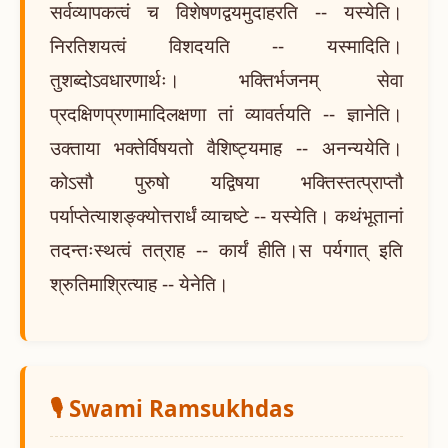
सर्वव्यापकत्वं च विशेषणद्वयमुदाहरति -- यस्येति।
निरतिशयत्वं विशदयति -- यस्मादिति।
तुशब्दोऽवधारणार्थः। भक्तिर्भजनम् सेवा
प्रदक्षिणप्रणामादिलक्षणा तां व्यावर्तयति -- ज्ञानेति।
उक्ताया भक्तेर्विषयतो वैशिष्ट्यमाह -- अनन्ययेति।
कोऽसौ पुरुषो यद्विषया भक्तिस्तत्प्राप्तौ
पर्याप्तेत्याशङ्क्योत्तरार्धं व्याचष्टे -- यस्येति। कथंभूतानां
तदन्तःस्थत्वं तत्राह -- कार्यं हीति।स पर्यगात् इति
श्रुतिमाश्रित्याह -- येनेति।
🎙️ Swami Ramsukhdas