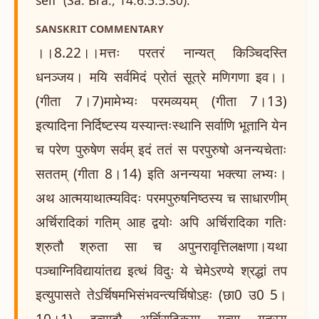
SANSKRIT COMMENTARY
।।8.22।।मत्तः परतरं नान्यत् किञ्चिदस्ति
धनञ्जय। मयि सर्वमिदं प्रोतं सूत्रे मणिगणा इव।।
(गीता 7।7)मामेभ्यः परमव्ययम् (गीता 7।13)
इत्यादिना निर्दिष्टस्य यस्यान्तःस्थानि सर्वाणि भूतानि येन
च परेण पुरुषेण सर्वम् इदं ततं स परपुरुषो अनन्यचेताः
सततम् (गीता 8।14) इति अनन्यया भक्त्या लभ्यः।
अथ आत्मयाथात्म्यविदः परमपुरुषनिष्ठस्य च साधारणीम्
अर्चिरादिकां गतिम् आह द्वयोः अपि अर्चिरादिका गतिः
श्रुतौ श्रुता सा च अपुनरावृत्तिलक्षणा।यथा
पञ्चाग्निविद्यायांतद्य इत्थं विदुः ये चेमेऽरण्ये श्रद्धां तप
इत्युपासते तेऽर्चिषमभिसंभवन्त्यर्चिषोऽहः (छा0 उ0 5।
10।1) इत्यादौ अर्चिरादिकया गत्या गतस्य