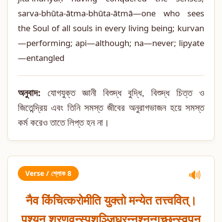
sarva-bhūta-ātma-bhūta-ātmā—one who sees
the Soul of all souls in every living being; kurvan
—performing; api—although; na—never; lipyate
—entangled
অনুবাদ:
যোগযুক্ত জ্ঞানী বিশুদ্ধ বুদ্ধি, বিশুদ্ধ চিত্ত ও
জিতেন্দ্রিয় এবং তিনি সমস্ত জীবের অনুরাগভাজন হয়ে সমস্ত
কর্ম করেও তাতে লিপ্ত হন না।
Verse / শ্লোক 8
🔊
नैव किंचित्करोमीति युक्तो मन्येत तत्त्ववित्।
पश्यन् श्रृणवन्स्पृशञ्जिघ्रन्नश्नन्गच्छन्स्वपन्