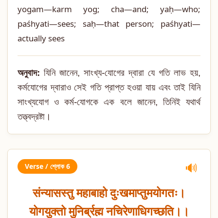
yogam—karm yog; cha—and; yaḥ—who;
paśhyati—sees; saḥ—that person; paśhyati—
actually sees
অনুবাদ:
যিনি জানেন, সাংখ্য-যোগের দ্বারা যে গতি লাভ হয়,
কর্মযোগের দ্বারাও সেই গতি প্রাপ্ত হওয়া যায় এবং তাই যিনি
সাংখ্যযোগ ও কর্ম-যোগকে এক বলে জানেন, তিনিই যথার্থ
তত্ত্বদ্রষ্টা।
Verse / শ্লোক 6
🔊
संन्यासस्तु महाबाहो दुःखमाप्तुमयोगतः।
योगयुक्तो मुनिर्ब्रह्म नचिरेणाधिगच्छति।।