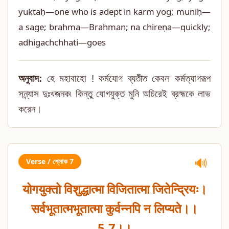
yuktaḥ—one who is adept in karm yog; muniḥ—
a sage; brahma—Brahman; na chireṇa—quickly;
adhigachchhati—goes
অনুবাদ:
হে মহাবাহো ! কর্মযোগ ব্যতীত কেবল কর্মত্যাগরূপ
সন্ন্যাস দুঃখজনক৷ কিন্তু যোগযুক্ত মুনি অচিরেই ব্রহ্মকে লাভ
করেন।
Verse / শ্লোক 7
🔊
योगयुक्तो विशुद्धात्मा विजितात्मा जितेन्द्रियः।
सर्वभूतात्मभूतात्मा कुर्वन्नपि न लिप्यते।।
5.7।।