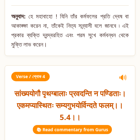
অনুবাদ:
হে মহাবাহো ! যিনি তাঁর কর্মফলের প্রতি দ্বেষ বা
আকাঙ্ক্ষা করেন না, তাঁকেই নিত্য সন্ন্যাসী বলে জানবে ৷ এই
প্রকার ব্যক্তি দ্বন্দ্বরহিত এবং পরম সুখে কর্মবন্ধন থেকে
মুক্তি লাভ করেন।
Verse / শ্লোক 4
🔊
सांख्ययोगौ पृथग्बालाः प्रवदन्ति न पण्डिताः।
एकमप्यास्थितः सम्यगुभयोर्विन्दते फलम्।।
5.4।।
📚 Read commentary from Gurus