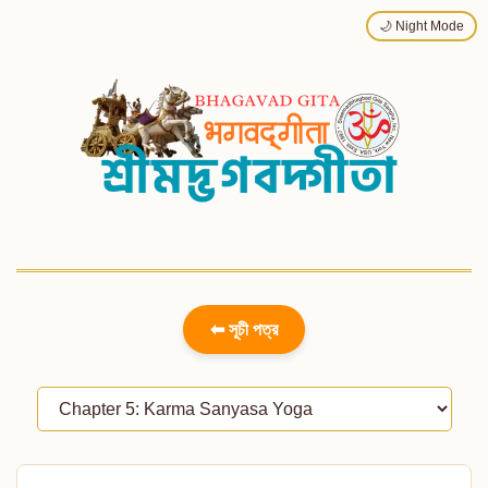
🌙 Night Mode
⬅ সূচী পত্র