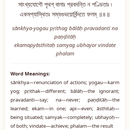
সাংখ্যযোগৌ পৃথগ্ বালাঃ প্রবদন্তি ন পণ্ডিতাঃ ৷
একমপ্যাস্থিতঃ সম্যগুভয়োর্বিন্দতে ফলম্ ॥৪॥
sānkhya-yogau pṛithag bālāḥ pravadanti na
paṇḍitāḥ
ekamapyāsthitaḥ samyag ubhayor vindate
phalam
Word Meanings:
sānkhya—renunciation of actions; yogau—karm
yog; pṛithak—different; bālāḥ—the ignorant;
pravadanti—say; na—never; paṇḍitāḥ—the
learned; ekam—in one; api—even; āsthitaḥ—
being situated; samyak—completely; ubhayoḥ—
of both; vindate—achieve; phalam—the result