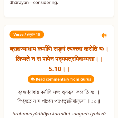
dhārayan—considering.
Verse / শ্লোক 10
🔊
ब्रह्मण्याधाय कर्माणि सङ्गं त्यक्त्वा करोति यः।
लिप्यते न स पापेन पद्मपत्रमिवाम्भसा।।
5.10।।
📚 Read commentary from Gurus
ব্রহ্মণ্যাধায় কর্মাণি সঙ্গং ত্যক্ত্বা করোতি যঃ ।
লিপ্যতে ন স পাপেন পদ্মপত্রমিবাম্ভসা ॥১০॥
brahmaṇyādhāya karmāṇi saṅgaṁ tyaktvā