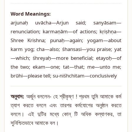
Word Meanings:
arjunaḥ uvācha—Arjun said; sanyāsam—
renunciation; karmaṇām—of actions; kṛiṣhṇa—
Shree Krishna; punaḥ—again; yogam—about
karm yog; cha—also; śhansasi—you praise; yat
—which; śhreyaḥ—more beneficial; etayoḥ—of
the two; ekam—one; tat—that; me—unto me;
brūhi—please tell; su-niśhchitam—conclusively
অনুবাদ:
অর্জুন বললেন- হে শ্রীকৃষ্ণ ! প্রথম তুমি আমাকে কর্ম
ত্যাগ করতে বললে এবং তারপর কর্মযোগের অনুষ্ঠান করতে
বললে। এই দুটির মধ্যে কোন্ টি অধিক কল্যাণকর, তা
সুনিশ্চিতভাবে আমাকে বল।