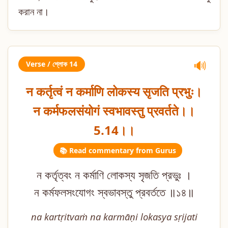
করান না।
Verse / শ্লোক 14
🔊
न कर्तृत्वं न कर्माणि लोकस्य सृजति प्रभुः।
न कर्मफलसंयोगं स्वभावस्तु प्रवर्तते।।
5.14।।
📚 Read commentary from Gurus
ন কর্তৃত্বং ন কর্মাণি লোকস্য সৃজতি প্রভুঃ ।
ন কর্মফলসংযোগং স্বভাবস্তু প্রবর্ততে ॥১৪॥
na kartṛitvaṁ na karmāṇi lokasya sṛijati