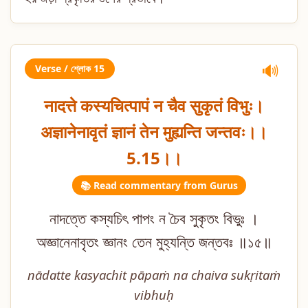
Verse / শ্লোক 15
🔊
नादत्ते कस्यचित्पापं न चैव सुकृतं विभुः।
अज्ञानेनावृतं ज्ञानं तेन मुह्यन्ति जन्तवः।।
5.15।।
📚 Read commentary from Gurus
নাদত্তে কস্যচিৎ পাপং ন চৈব সুকৃতং বিভুঃ ।
অজ্ঞানেনাবৃতং জ্ঞানং তেন মুহ্যন্তি জন্তবঃ ॥১৫॥
nādatte kasyachit pāpaṁ na chaiva sukṛitaṁ
vibhuḥ