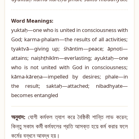
Word Meanings:
yuktaḥ—one who is united in consciousness with
God; karma-phalam—the results of all activities;
tyaktvā—giving up; śhāntim—peace; āpnoti—
attains; naiṣhṭhikīm—everlasting; ayuktaḥ—one
who is not united with God in consciousness;
kāma-kāreṇa—impelled by desires; phale—in
the result; saktaḥ—attached; nibadhyate—
becomes entangled
অনুবাদ:
যোগী কর্মফল ত্যাগ করে নৈষ্ঠিকী শান্তি লাভ করেন;
কিন্তু সকাম কর্মী কর্মফলের প্রতি আসক্ত হয়ে কর্ম করার ফলে
কর্মের বন্ধনে আবদ্ধ হয়।