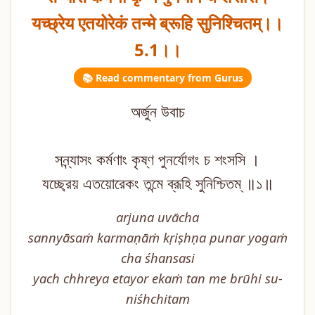
यच्छ्रेय एतयोरेकं तन्मे ब्रूहि सुनिश्चितम्।।
5.1।।
📚 Read commentary from Gurus
অর্জুন উবাচ
সন্ন্যাসং কর্মণাং কৃষ্ণ পুনর্যোগং চ শংসসি ।
যচ্ছ্রেয় এতয়োরেকং তন্মে ব্রূহি সুনিশ্চিতম্ ॥১॥
arjuna uvācha
sannyāsaṁ karmaṇāṁ kṛiṣhṇa punar yogaṁ
cha śhansasi
yach chhreya etayor ekaṁ tan me brūhi su-
niśhchitam