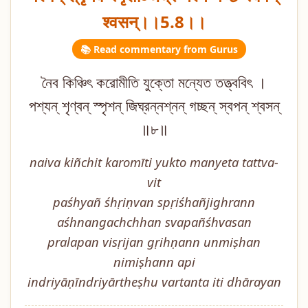
श्वसन्।।5.8।।
📚 Read commentary from Gurus
নৈব কিঞ্চিৎ করোমীতি যুক্তো মন্যেত তত্ত্ববিৎ ।
পশ্যন্ শৃণ্বন্ স্পৃশন্ জিঘ্রন্নশ্নন্ গচ্ছন্ স্বপন্ শ্বসন্
॥৮॥
naiva kiñchit karomīti yukto manyeta tattva-
vit
paśhyañ śhṛiṇvan spṛiśhañjighrann
aśhnangachchhan svapañśhvasan
pralapan visṛijan gṛihṇann unmiṣhan
nimiṣhann api
indriyāṇīndriyārtheṣhu vartanta iti dhārayan