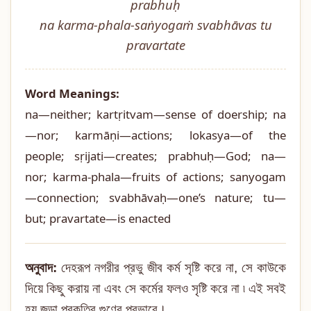
prabhuḥ
na karma-phala-saṅyogaṁ svabhāvas tu
pravartate
Word Meanings:
na—neither; kartṛitvam—sense of doership; na
—nor; karmāṇi—actions; lokasya—of the
people; sṛijati—creates; prabhuḥ—God; na—
nor; karma-phala—fruits of actions; sanyogam
—connection; svabhāvaḥ—one’s nature; tu—
but; pravartate—is enacted
অনুবাদ:
দেহরূপ নগরীর প্রভু জীব কর্ম সৃষ্টি করে না, সে কাউকে
দিয়ে কিছু করায় না এবং সে কর্মের ফলও সৃষ্টি করে না ৷ এই সবই
হয় জড়া প্রকৃতির গুণের প্রভাবে।