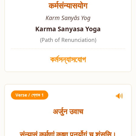
कर्मसंन्यासयोग
Karm Sanyās Yog
Karma Sanyasa Yoga
(Path of Renunciation)
কর্মসন্যাসযোগ
Verse / শ্লোক 1
🔊
अर्जुन उवाच
संन्यासं कर्मणां कृष्ण पुनर्योगं च शंससि।