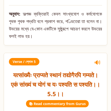
অনুবাদ:
অল্পজ্ঞ ব্যক্তিরাই কেবল সাংখ্যযোগ ও কর্মযোগকে
পৃথক পৃথক পদ্ধতি বলে প্রকাশ করে, পণ্ডিতেরা তা বলেন না।
উভয়ের মধ্যে যে-কোন একটিকে সুষ্ঠুরূপে আচরণ করলে উভয়ের
ফলই লাভ হয়।
Verse / শ্লোক 5
🔊
यत्सांख्यैः प्राप्यते स्थानं तद्योगैरपि गम्यते।
एकं सांख्यं च योगं च यः पश्यति स पश्यति।।
5.5।।
📚 Read commentary from Gurus