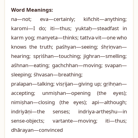
Word Meanings:
na—not; eva—certainly; kiñchit—anything;
karomi—I do; iti—thus; yuktaḥ—steadfast in
karm yog; manyeta—thinks; tattva-vit—one who
knows the truth; paśhyan—seeing; śhṛiṇvan—
hearing; spṛiśhan—touching; jighran—smelling;
aśhnan—eating; gachchhan—moving; svapan—
sleeping; śhvasan—breathing;
pralapan—talking; visṛijan—giving up; gṛihṇan—
accepting; unmiṣhan—opening (the eyes);
nimiṣhan—closing (the eyes); api—although;
indriyāṇi—the senses; indriya-artheṣhu—in
sense-objects; vartante—moving; iti—thus;
dhārayan—convinced