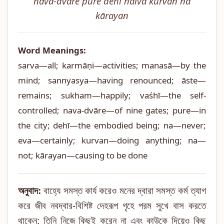
nava-dvāre pure dehī naiva kurvan na
kārayan
Word Meanings:
sarva—all; karmāṇi—activities; manasā—by the
mind; sannyasya—having renounced; āste—
remains; sukham—happily; vaśhī—the self-
controlled; nava-dvāre—of nine gates; pure—in
the city; dehī—the embodied being; na—never;
eva—certainly; kurvan—doing anything; na—
not; kārayan—causing to be done
অনুবাদ:
বাহ্যে সমস্ত কার্য করেও মনের দ্বারা সমস্ত কর্ম ত্যাগ
করে জীব নবদ্বার-বিশিষ্ট দেহরূপ গৃহে পরম সুখে বাস করতে
থাকেন; তিনি নিজে কিছুই করেন না এবং কাউকে দিয়েও কিছু