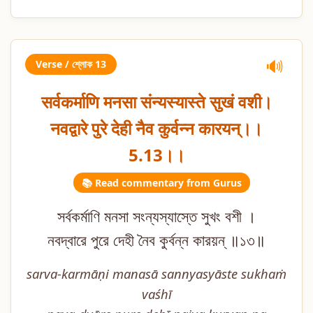
Verse / শ্লোক 13
🔊
सर्वकर्माणि मनसा संन्यस्यास्ते सुखं वशी।
नवद्वारे पुरे देही नैव कुर्वन्न कारयन्।।
5.13।।
📚 Read commentary from Gurus
সর্বকর্মাণি মনসা সংন্যস্যাস্তে সুখং বশী ।
নবদ্বারে পুরে দেহী নৈব কুর্বন্ন কারয়ন্ ॥১৩॥
sarva-karmāṇi manasā sannyasyāste sukhaṁ
vaśhī