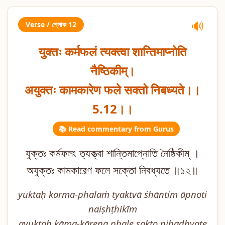
Verse / শ্লোক 12
🔊
युक्तः कर्मफलं त्यक्त्वा शान्तिमाप्नोति
नैष्ठिकीम्।
अयुक्तः कामकारेण फले सक्तो निबध्यते।।
5.12।।
📚 Read commentary from Gurus
যুক্তঃ কর্মফলং ত্যক্ত্বা শান্তিমাপ্নোতি নৈষ্ঠিকীম্ ।
অযুক্তঃ কামকারেণ ফলে সক্তো নিবধ্যতে ॥১২॥
yuktaḥ karma-phalaṁ tyaktvā śhāntim āpnoti
naiṣhṭhikīm
ayuktaḥ kāma-kāreṇa phale sakto nibadhyate