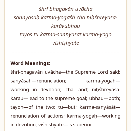
śhrī bhagavān uvācha
sannyāsaḥ karma-yogaśh cha niḥśhreyasa-
karāvubhau
tayos tu karma-sannyāsāt karma-yogo
viśhiṣhyate
Word Meanings:
śhrī-bhagavān uvācha—the Supreme Lord said;
sanyāsaḥ—renunciation; karma-yogaḥ—
working in devotion; cha—and; niḥśhreyasa-
karau—lead to the supreme goal; ubhau—both;
tayoḥ—of the two; tu—but; karma-sanyāsāt—
renunciation of actions; karma-yogaḥ—working
in devotion; viśhiṣhyate—is superior