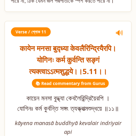
পারে না, ঠিক যেমন জল পদ্মপাতাকে স্পর্শ করতে পারে না।
Verse / শ্লোক 11
🔊
कायेन मनसा बुद्ध्या केवलैरिन्द्रियैरपि।
योगिनः कर्म कुर्वन्ति सङ्गं
त्यक्त्वाऽऽत्मशुद्धये।।5.11।।
📚 Read commentary from Gurus
কায়েন মনসা বুদ্ধ্যা কেবলৈরিন্দ্রিয়ৈরপি ।
যোগিনঃ কর্ম কুর্বন্তি সঙ্গং ত্যক্ত্বাত্মশুদ্ধয়ে ॥১১॥
kāyena manasā buddhyā kevalair indriyair
api