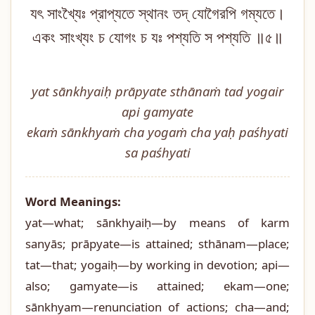
যৎ সাংখ্যৈঃ প্রাপ্যতে স্থানং তদ্ যোগৈরপি গম্যতে।
একং সাংখ্যং চ যোগং চ যঃ পশ্যতি স পশ্যতি ॥৫॥
yat sānkhyaiḥ prāpyate sthānaṁ tad yogair
api gamyate
ekaṁ sānkhyaṁ cha yogaṁ cha yaḥ paśhyati
sa paśhyati
Word Meanings:
yat—what; sānkhyaiḥ—by means of karm
sanyās; prāpyate—is attained; sthānam—place;
tat—that; yogaiḥ—by working in devotion; api—
also; gamyate—is attained; ekam—one;
sānkhyam—renunciation of actions; cha—and;