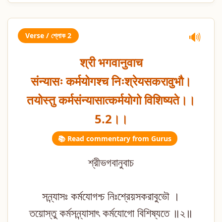
Verse / শ্লোক 2
🔊
श्री भगवानुवाच
संन्यासः कर्मयोगश्च निःश्रेयसकरावुभौ।
तयोस्तु कर्मसंन्यासात्कर्मयोगो विशिष्यते।।
5.2।।
📚 Read commentary from Gurus
শ্রীভগবানুবাচ
সন্ন্যাসঃ কর্মযোগশ্চ নিঃশ্রেয়সকরাবুভৌ ।
তয়োস্তু কর্মসন্ন্যাসাৎ কর্মযোগো বিশিষ্যতে ॥২॥