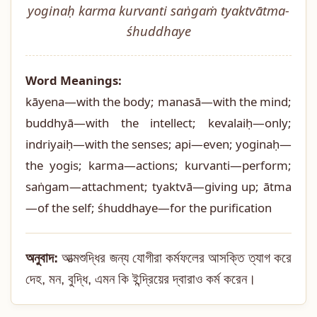
yoginaḥ karma kurvanti saṅgaṁ tyaktvātma-
śhuddhaye
Word Meanings:
kāyena—with the body; manasā—with the mind;
buddhyā—with the intellect; kevalaiḥ—only;
indriyaiḥ—with the senses; api—even; yoginaḥ—
the yogis; karma—actions; kurvanti—perform;
saṅgam—attachment; tyaktvā—giving up; ātma
—of the self; śhuddhaye—for the purification
অনুবাদ:
আত্মশুদ্ধির জন্য যোগীরা কর্মফলের আসক্তি ত্যাগ করে
দেহ, মন, বুদ্ধি, এমন কি ইন্দ্রিয়ের দ্বারাও কর্ম করেন।