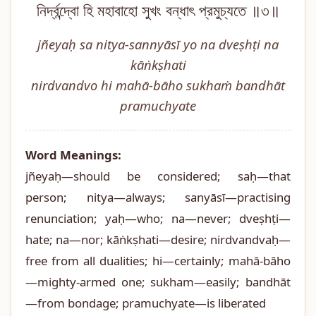
নির্দ্বন্দ্বো হি মহাবাহো সুখং বন্ধাৎ প্রমুচ্যতে ॥৩॥
jñeyaḥ sa nitya-sannyāsī yo na dveṣhṭi na
kāṅkṣhati
nirdvandvo hi mahā-bāho sukhaṁ bandhāt
pramuchyate
Word Meanings:
jñeyaḥ—should be considered; saḥ—that
person; nitya—always; sanyāsī—practising
renunciation; yaḥ—who; na—never; dveṣhṭi—
hate; na—nor; kāṅkṣhati—desire; nirdvandvaḥ—
free from all dualities; hi—certainly; mahā-bāho
—mighty-armed one; sukham—easily; bandhāt
—from bondage; pramuchyate—is liberated