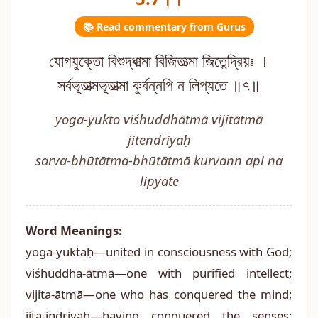
📚 Read commentary from Gurus
যোগযুক্তো বিশুদ্ধাত্মা বিজিতাত্মা জিতেন্দ্রিয়ঃ ।
সর্বভূতাত্মভূতাত্মা কুর্বন্নপি ন লিপ্যতে ॥৭॥
yoga-yukto viśhuddhātmā vijitātmā
jitendriyaḥ
sarva-bhūtātma-bhūtātmā kurvann api na
lipyate
Word Meanings:
yoga-yuktaḥ—united in consciousness with God;
viśhuddha-ātmā—one with purified intellect;
vijita-ātmā—one who has conquered the mind;
jita-indriyaḥ—having conquered the senses;