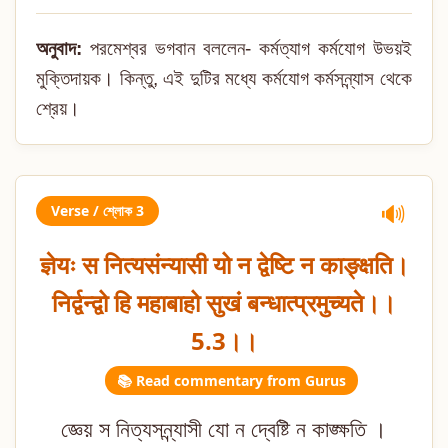
অনুবাদ:
পরমেশ্বর ভগবান বললেন- কর্মত্যাগ কর্মযোগ উভয়ই
মুক্তিদায়ক। কিন্তু, এই দুটির মধ্যে কর্মযোগ কর্মসন্ন্যাস থেকে
শ্রেয়।
Verse / শ্লোক 3
🔊
ज्ञेयः स नित्यसंन्यासी यो न द्वेष्टि न काङ्क्षति।
निर्द्वन्द्वो हि महाबाहो सुखं बन्धात्प्रमुच्यते।।
5.3।।
📚 Read commentary from Gurus
জ্ঞেয় স নিত্যসন্ন্যাসী যো ন দ্বেষ্টি ন কাঙ্ক্ষতি ।