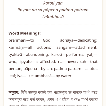
karoti yaḥ
lipyate na sa pāpena padma-patram
ivāmbhasā
Word Meanings:
brahmaṇi—to God; ādhāya—dedicating;
karmāṇi—all actions; saṅgam—attachment;
tyaktvā—abandoning; karoti—performs; yaḥ—
who; lipyate—is affected; na—never; saḥ—that
person; pāpena—by sin; padma-patram—a lotus
leaf; iva—like; ambhasā—by water
অনুবাদ:
যিনি সমস্ত কর্মের ফল পরমেশ্বর ভগবানকে অর্পণ করে
অনাসক্ত হয়ে কর্ম করেন, কোন পাপ তাঁকে কখনও স্পর্শ করতে