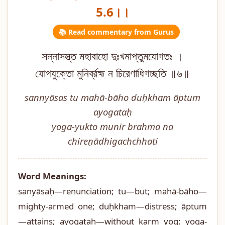
5.6।।
📚 Read commentary from Gurus
সন্নাসস্ত্ত মহাবাহো দুঃখমাপ্তুমযোগতঃ ।
যোগযুক্তো মুনির্ব্রহ্ম ন চিরেণাধিগচ্ছতি ॥৬॥
sannyāsas tu mahā-bāho duḥkham āptum
ayogataḥ
yoga-yukto munir brahma na
chireṇādhigachchhati
Word Meanings:
sanyāsaḥ—renunciation; tu—but; mahā-bāho—
mighty-armed one; duḥkham—distress; āptum
—attains; ayogataḥ—without karm yog; yoga-