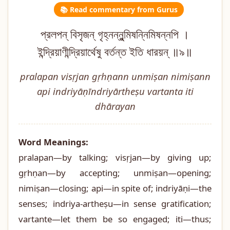
📚 Read commentary from Gurus
প্রলপন্ বিসৃজন্ গৃহ্নন্নুন্মিষন্নিমিষন্নপি ।
ইন্দ্রিয়াণীন্দ্রিয়ার্থেষু বর্তন্ত ইতি ধারয়ন্ ॥৯॥
pralapan visṛjan gṛhṇann unmiṣan nimiṣann
api indriyāṇīndriyārtheṣu vartanta iti
dhārayan
Word Meanings:
pralapan—by talking; visṛjan—by giving up;
gṛhṇan—by accepting; unmiṣan—opening;
nimiṣan—closing; api—in spite of; indriyāṇi—the
senses; indriya-artheṣu—in sense gratification;
vartante—let them be so engaged; iti—thus;