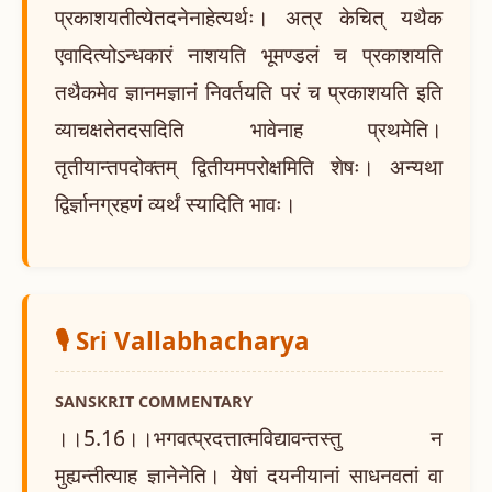
प्रकाशयतीत्येतदनेनाहेत्यर्थः। अत्र केचित् यथैक
एवादित्योऽन्धकारं नाशयति भूमण्डलं च प्रकाशयति
तथैकमेव ज्ञानमज्ञानं निवर्तयति परं च प्रकाशयति इति
व्याचक्षतेतदसदिति भावेनाह प्रथमेति।
तृतीयान्तपदोक्तम् द्वितीयमपरोक्षमिति शेषः। अन्यथा
द्विर्ज्ञानग्रहणं व्यर्थं स्यादिति भावः।
🎙️ Sri Vallabhacharya
SANSKRIT COMMENTARY
।।5.16।।भगवत्प्रदत्तात्मविद्यावन्तस्तु न
मुह्यन्तीत्याह ज्ञानेनेति। येषां दयनीयानां साधनवतां वा