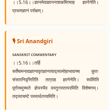
।।5.16।।ज्ञानमेवाज्ञाननाशकमित्याह ज्ञानेनेति।
प्रथमज्ञानं परोक्षम्।
🎙️ Sri Anandgiri
SANSKRIT COMMENTARY
।।5.16।।तर्हि
सर्वेषामनाद्यज्ञानावृतज्ञानत्वाद्व्यामोहाभावाच्च कुतः
संसारनिवृत्तिरिति तत्राह ज्ञानेनेति। सर्वमिति
पूर्णत्वमुच्यते ज्ञेयस्यैव वस्तुनस्तत्परमिति विशेषणम्।
तद्व्याचष्टे परमार्थतत्त्वमिति।