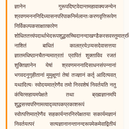
ज्ञानेन गुरूपदिष्टवेदान्तमहावाक्यजन्येन
श्रवणमनननिदिध्यासनपरिपाकनिर्मलान्तःकरणवृत्तिरूपेण
निर्विकल्पकसाक्षात्कारेण
शोधिततत्त्वंपदार्थाभेदरूपशुद्धसच्चिदानन्दाखण्डैकरसवस्तुमात्र
नाशितं बाधितं कालत्रयेऽप्यसदेवासत्तया
ज्ञातमधिष्ठानचैतन्यमात्रतां प्रापितं शुक्ताविव रजतं
शुक्तिज्ञानेन येषां श्रवणमननादिसाधनसंपन्नानां
भगवदनुगृहीतानां मुमुक्षूणां तेषां तज्ज्ञानं कर्तृ आदित्यवत्
यथादित्यः स्वोदयमात्रेणैव तमो निरवशेषं निवर्तयति नतु
कंचित्सहायमपेक्षते तथा ब्रह्मज्ञानमपि
शुद्धसत्त्वपरिणामत्वाद्व्यापकप्रकाशरूपं
स्वोत्पत्तिमात्रेणैव सहकार्यन्तरनिरपेक्षतया सकार्यमज्ञानं
निवर्तयत्परं सत्यज्ञानानन्तानन्दरूपमेकमेवाद्वितीयं