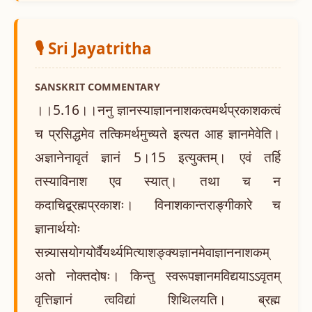
🎙️ Sri Jayatritha
SANSKRIT COMMENTARY
।।5.16।।ननु ज्ञानस्याज्ञाननाशकत्वमर्थप्रकाशकत्वं
च प्रसिद्धमेव तत्किमर्थमुच्यते इत्यत आह ज्ञानमेवेति।
अज्ञानेनावृतं ज्ञानं 5।15 इत्युक्तम्। एवं तर्हि
तस्याविनाश एव स्यात्। तथा च न
कदाचिद्ब्रह्मप्रकाशः। विनाशकान्तराङ्गीकारे च
ज्ञानार्थयोः
सन्न्यासयोगयोर्वैयर्थ्यमित्याशङ्क्यज्ञानमेवाज्ञाननाशकम्
अतो नोक्तदोषः। किन्तु स्वरूपज्ञानमविद्ययाऽऽवृतम्
वृत्तिज्ञानं त्वविद्यां शिथिलयति। ब्रह्म