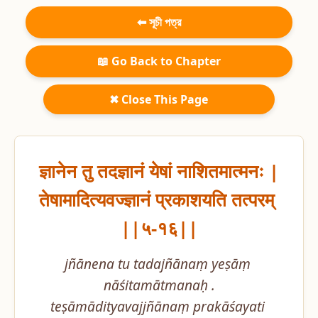
⬅ সূচী পত্র
📖 Go Back to Chapter
✖ Close This Page
ज्ञानेन तु तदज्ञानं येषां नाशितमात्मनः |

तेषामादित्यवज्ज्ञानं प्रकाशयति तत्परम् 
||५-१६||
jñānena tu tadajñānaṃ yeṣāṃ 
nāśitamātmanaḥ .

teṣāmādityavajjñānaṃ prakāśayati 