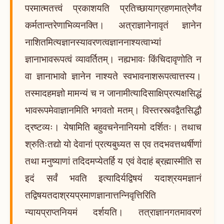
परमात्मतत्त्वं प्रकाशयति प्रतिच्छायाग्रहणमात्रेणैव
कर्मतान्तरेणाभिव्यनक्ति। अत्राज्ञानेनावृतं ज्ञानेन
नाशितमित्यज्ञानस्यावरणत्वज्ञाननाश्यत्वाभ्यां
ज्ञानाभावरूपत्वं व्यावर्तितम्। नह्यभावः किंचिदावृणोति न
वा ज्ञानाभावो ज्ञानेन नाश्यते स्वभावनाशरूपत्वात्तस्य।
तस्मादहमज्ञो मामन्यं च न जानामीत्यादिसाक्षिप्रत्यक्षसिद्धं
भावरूपमेवाज्ञानमिति भगवतो मतम्। विस्तरस्त्वद्वैतसिद्धौ
द्रष्टव्यः। येषामिति बहुवचनेनानियमो दर्शितः। तथाच
श्रुतिःतद्यो यो देवानां प्रत्यबुध्यत स एव तदभवत्तथर्षीणां
तथा मनुष्याणां तदिदमप्येतर्हि य एवं वेदाहं ब्रह्मास्मीति स
इदं सर्वं भवति इत्यादिर्यद्विषयं यदाश्रयमज्ञानं
तद्विषयतदाश्रयप्रमाणज्ञानात्तन्निवृत्तिरिति
न्यायप्राप्तनियमं दर्शयति। तत्राज्ञानगतमावरणं