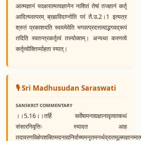
आत्मज्ञानं यदक्षरात्मत्वज्ञानेन नाशितं तेषां तज्ज्ञानं कर्तृ
आदित्यवत्परम् ब्रह्मविदाप्नोति परं तै.उ.2।1 इत्यत्र
श्रुतं प्रकाशयति स्वयमेवेति भगवत्प्रदत्तत्वाद्भगवद्रूपं
तदिति स्वतन्त्रकर्तृत्वं तस्योक्तम्। अन्यथा करणत्वे
कर्तृत्वोक्तिर्व्याहता स्यात्।
🎙️ Sri Madhusudan Saraswati
SANSKRIT COMMENTARY
।।5.16।।तर्हि सर्वेषामनाद्यज्ञानावृत्वात्कथं
संसारनिवृत्तिः स्यादत आह
तदावरणविक्षेपशक्तिमदनाद्यनिर्वाच्यमनृतमनर्थव्रातमूलमज्ञानमात