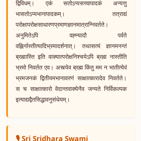
द्विविधम्। एकं सतोऽप्यसत्त्वापादकं अन्यत्तु
भासतोऽप्यभानापादकम्। तत्राद्यं
परोक्षापरोक्षसाधारणप्रमाणज्ञानमात्रान्निवर्तते।
अनुमितेऽपि वह्न्यादौ पर्वते
वह्निर्नास्तीत्यादिभ्रमादर्शनात्। तथासत्यं ज्ञानमनन्तं
ब्रह्मास्ति इति वाक्यात्परोक्षनिश्चयेऽपि ब्रह्म नास्तीति
भ्रमो निवर्तत एव। अस्त्येव ब्रह्म किंतु मम न भातीत्येवं
भ्रमजनकं द्वितीयमभानावरणं साक्षात्कारादेव निवर्तते।
स च साक्षात्कारो वेदान्तवाक्येनैव जन्यते निर्विकल्पक
इत्याद्यद्वैतसिद्धावनुसंधेयम्।
🎙️ Sri Sridhara Swami