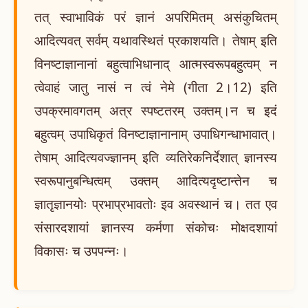
तत् स्वाभाविकं परं ज्ञानं अपरिमितम् असंकुचितम्
आदित्यवत् सर्वम् यथावस्थितं प्रकाशयति। तेषाम् इति
विनष्टाज्ञानानां बहुत्वाभिधानाद् आत्मस्वरूपबहुत्वम् न
त्वेवाहं जातु नासं न त्वं नेमे (गीता 2।12) इति
उपक्रमावगतम् अत्र स्पष्टतरम् उक्तम्।न च इदं
बहुत्वम् उपाधिकृतं विनष्टाज्ञानानाम् उपाधिगन्धाभावात्।
तेषाम् आदित्यवज्ज्ञानम् इति व्यतिरेकनिर्देशात् ज्ञानस्य
स्वरूपानुबन्धित्वम् उक्तम् आदित्यदृष्टान्तेन च
ज्ञातृज्ञानयोः प्रभाप्रभावतोः इव अवस्थानं च। तत एव
संसारदशायां ज्ञानस्य कर्मणा संकोचः मोक्षदशायां
विकासः च उपपन्नः।