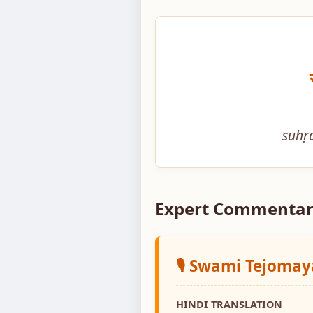
suhṛ
Expert Commentar
🎙️ Swami Tejoma
HINDI TRANSLATION