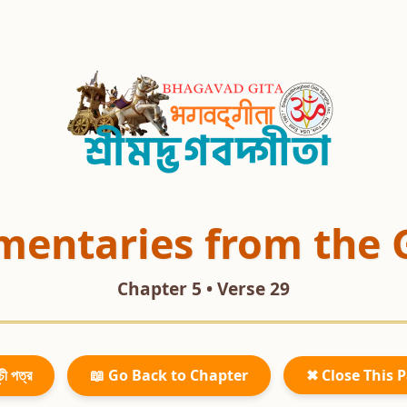
entaries from the 
Chapter 5 • Verse 29
চী পত্র
📖 Go Back to Chapter
✖ Close This 