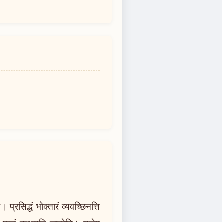
रसिद्धं भोक्तारं व्यवच्छिनत्ति