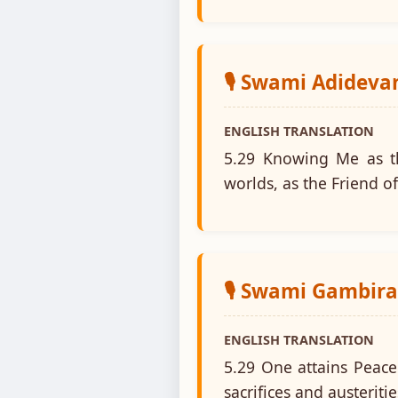
🎙️ Swami Adidev
ENGLISH TRANSLATION
5.29 Knowing Me as the
worlds, as the Friend o
🎙️ Swami Gambir
ENGLISH TRANSLATION
5.29 One attains Peace
sacrifices and austeriti