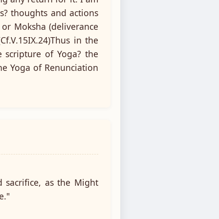
nds? thoughts and actions
n or Moksha (deliverance
Cf.V.15IX.24)Thus in the
 scripture of Yoga? the
The Yoga of Renunciation
 sacrifice, as the Might
e."