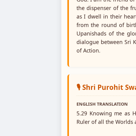
the dispenser of the fr
as I dwell in their he
from the round of birt
Upanishads of the glor
dialogue between Sri K
of Action.
🎙️ Shri Purohit S
ENGLISH TRANSLATION
5.29 Knowing me as Him
Ruler of all the Worlds 