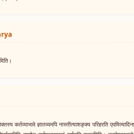
arya
मिति।
कर्तव्याभावे ज्ञातव्यमपि नास्तीत्याशङ्क्य परिहरति एवमित्यादिना। प्