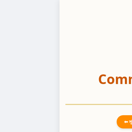
Comm
⬅ সূ