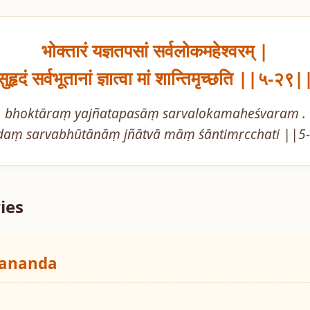
भोक्तारं यज्ञतपसां सर्वलोकमहेश्वरम् |

सुहृदं सर्वभूतानां ज्ञात्वा मां शान्तिमृच्छति ||५-२९|
bhoktāraṃ yajñatapasāṃ sarvalokamaheśvaram .

daṃ sarvabhūtānāṃ jñātvā māṃ śāntimṛcchati ||5
ies
yananda