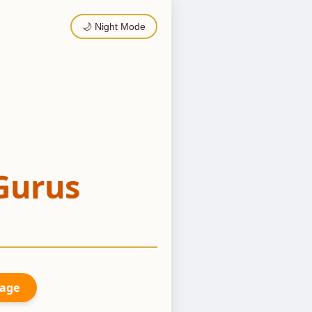
🌙 Night Mode
Gurus
Page