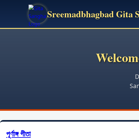
Sreemadbhagbad Gita 
Welcome
D
San
পূর্ণাঙ্গ গীতা