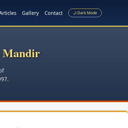
Articles
Gallery
Contact
🌙 Dark Mode
a Mandir
of
997.