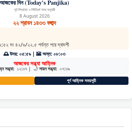
আজকের দিন (Today's Panjika)
সূর্য সিদ্ধান্ত ও নিউইয়র্ক সময় অনুযায়ী
8 August 2026
২২ শ্রাবন ১৪৩৩ বঙ্গাব্দ
২:৫২ দং ৪২/৬/২২.৫ পর্যন্ত পরে দ্বাদশী
🌅 উদয়: ০৫:৫৯ | 🌇 অস্ত: ০৮:০৩
আজকের সন্ধ্যা আহ্নিক
হ্ন সন্ধ্যা:
১২:৩৭
|
🌙
সায়ন সন্ধ্যা:
০৭:৩৯
পূর্ণ আহ্নিক সময়সূচী