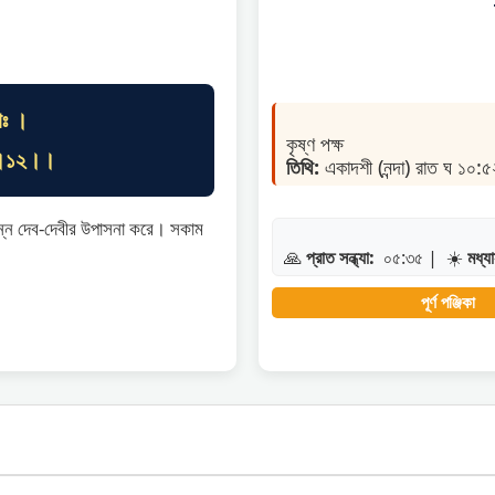
াঃ ।
কৃষ্ণ পক্ষ
া ।।১২।।
তিথি:
একাদশী (নন্দা) রাত ঘ ১০:৫
িন্ন দেব-দেবীর উপাসনা করে। সকাম
🙏
প্রাত সন্ধ্যা:
০৫:৩৫
|
☀️
মধ্যা
পূর্ণ পঞ্জিকা