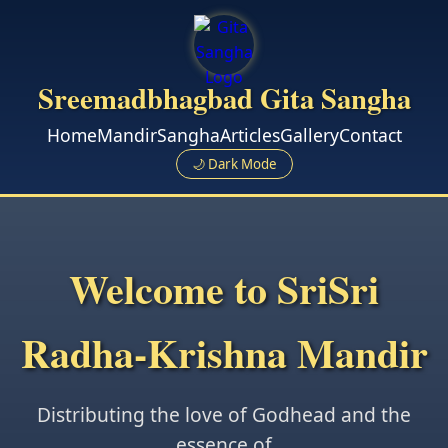
Sreemadbhagbad Gita Sangha
Home
Mandir
Sangha
Articles
Gallery
Contact
🌙 Dark Mode
Welcome to SriSri
Radha-Krishna Mandir
Distributing the love of Godhead and the
essence of