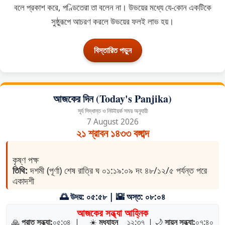
বলে প্রকাশ করে, পণ্ডিতেরা তা বলেন না। উভয়ের মধ্যে যে-কোন একটিকে
সুষ্ঠুরূপে আচরণ করলে উভয়ের ফলই লাভ হয়।
বিস্তারিত পড়ুন
আজকের দিন (Today's Panjika)
সূর্য সিদ্ধান্ত ও নিউইয়র্ক সময় অনুযায়ী
7 August 2026
২১ শ্রাবন ১৪৩৩ বঙ্গাব্দ
কৃষ্ণ পক্ষ
তিথি:
দশমী (পূর্ণা) শেষ রাত্রি ঘ ০১:১৯:০৯ দং ৪৮/১২/৫ পর্যন্ত পরে
একাদশী
🌅 উদয়: ০৫:৫৮ | 🌇 অস্ত: ০৮:০৪
আজকের সন্ধ্যা আহ্নিক
🙏
প্রাত সন্ধ্যা:
০৫:৩৪
|
☀️
মধ্যাহ্ন
১২:৩৭
|
🌙
সায়ন সন্ধ্যা:
০৭:৪০