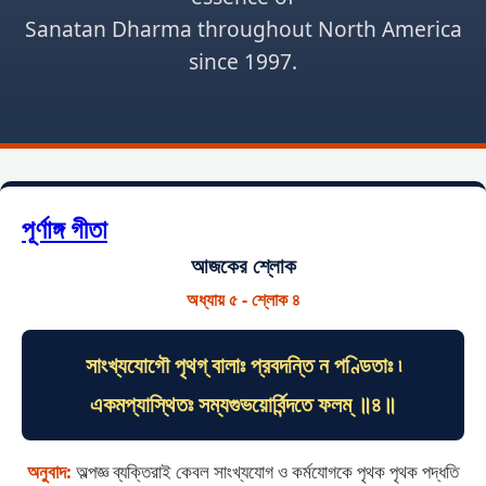
Sanatan Dharma throughout North America
since 1997.
পূর্ণাঙ্গ গীতা
আজকের শ্লোক
অধ্যায় ৫ - শ্লোক ৪
সাংখ্যযোগৌ পৃথগ্ বালাঃ প্রবদন্তি ন পণ্ডিতাঃ ৷
একমপ্যাস্থিতঃ সম্যগুভয়োর্বিন্দতে ফলম্ ॥৪॥
অনুবাদ:
অল্পজ্ঞ ব্যক্তিরাই কেবল সাংখ্যযোগ ও কর্মযোগকে পৃথক পৃথক পদ্ধতি