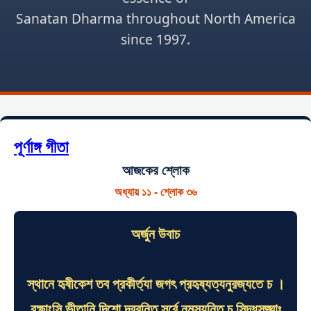
Sanatan Dharma throughout North America
since 1997.
পূর্ণাঙ্গ গীতা
আজকের শ্লোক
অধ্যায় ১১ - শ্লোক ৩৬
অর্জুন উবাচ
স্থানে হৃষীকেশ তব প্রকীর্ত্যা জগৎ প্রহৃষ্যত্যনুরজ্যতে চ ।
রক্ষাংসি ভীতানি দিশো দ্রবন্তি সর্বে নমস্যন্তি চ সিদ্ধসঙ্ঘাঃ