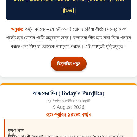
॥৩৬॥
অনুবাদ:
অর্জুন বললেন– হে হৃষীকেশ ! তোমার মহিমা কীর্তনে সমস্ত জগৎ
প্রহৃষ্ট হয়ে তোমার প্রতি অনুরক্ত হচ্ছে। রাক্ষসেরা ভীত হয়ে নানা দিকে পলায়ন
করছে এবং সিদ্ধরা তোমাকে নমস্কার করছে। এই সমস্তই যুক্তিযুক্ত।
বিস্তারিত পড়ুন
আজকের দিন (Today's Panjika)
সূর্য সিদ্ধান্ত ও নিউইয়র্ক সময় অনুযায়ী
9 August 2026
২৩ শ্রাবন ১৪৩৩ বঙ্গাব্দ
কৃষ্ণ পক্ষ
তিথি:
দ্বাদশী (ভদ্রা) সন্ধ্যা ঘ ০৮:২৫:১০ দং ৩৫/৫৪/৪২.৫ পর্যন্ত ,