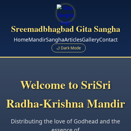
Sreemadbhagbad Gita Sangha
Home
Mandir
Sangha
Articles
Gallery
Contact
🌙 Dark Mode
Welcome to SriSri
Radha-Krishna Mandir
Distributing the love of Godhead and the
essence of