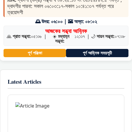
দ্বাদশীর পারনা: সকাল ০৬:০৩:১৭-সকাল ১০:৪১:৩৭ পর্যন্ত পরে
ত্রয়োদশী
🌅 উদয়: ০৬:০০ | 🌇 অস্ত: ০৮:০২
আজকের সন্ধ্যা আহ্নিক
🙏
প্রাত সন্ধ্যা:
০৫:৩৬
|
☀️
মধ্যাহ্ন
১২:৩৭
|
🌙
সায়ন সন্ধ্যা:
০৭:৩৮
সন্ধ্যা:
পূর্ণ পঞ্জিকা
পূর্ণ আহ্নিক সময়সূচী
Latest Articles