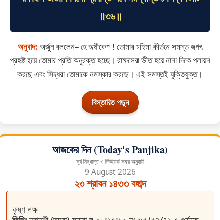
॥৩৬॥
অনুবাদ:
অর্জুন বললেন– হে হৃষীকেশ ! তোমার মহিমা কীর্তনে সমস্ত জগৎ
প্রহৃষ্ট হয়ে তোমার প্রতি অনুরক্ত হচ্ছে। রাক্ষসেরা ভীত হয়ে নানা দিকে পলায়ন
করছে এবং সিদ্ধরা তোমাকে নমস্কার করছে। এই সমস্তই যুক্তিযুক্ত।
বিস্তারিত পড়ুন
আজকের দিন (Today's Panjika)
সূর্য সিদ্ধান্ত ও নিউইয়র্ক সময় অনুযায়ী
9 August 2026
২৩ শ্রাবন ১৪৩৩ বঙ্গাব্দ
কৃষ্ণ পক্ষ
তিথি:
দ্বাদশী (ভদ্রা) সন্ধ্যা ঘ ০৮:২৫:১০ দং ৩৫/৫৪/৪২.৫ পর্যন্ত ,