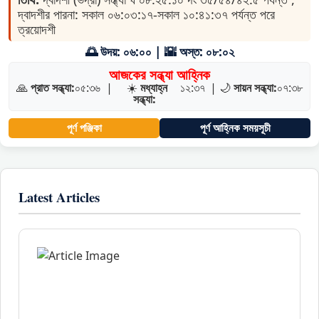
দ্বাদশীর পারনা: সকাল ০৬:০৩:১৭-সকাল ১০:৪১:৩৭ পর্যন্ত পরে
ত্রয়োদশী
🌅 উদয়: ০৬:০০ | 🌇 অস্ত: ০৮:০২
আজকের সন্ধ্যা আহ্নিক
🙏
প্রাত সন্ধ্যা:
০৫:৩৬
|
☀️
মধ্যাহ্ন
১২:৩৭
|
🌙
সায়ন সন্ধ্যা:
০৭:৩৮
সন্ধ্যা:
পূর্ণ পঞ্জিকা
পূর্ণ আহ্নিক সময়সূচী
Latest Articles