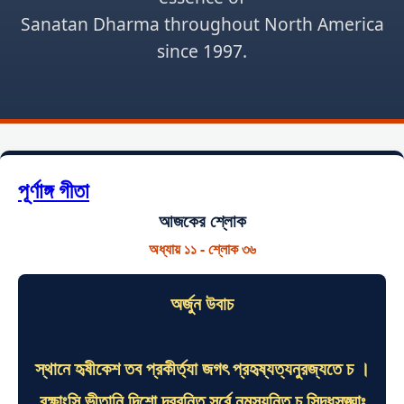
Sanatan Dharma throughout North America
since 1997.
পূর্ণাঙ্গ গীতা
আজকের শ্লোক
অধ্যায় ১১ - শ্লোক ৩৬
অর্জুন উবাচ
স্থানে হৃষীকেশ তব প্রকীর্ত্যা জগৎ প্রহৃষ্যত্যনুরজ্যতে চ ।
রক্ষাংসি ভীতানি দিশো দ্রবন্তি সর্বে নমস্যন্তি চ সিদ্ধসঙ্ঘাঃ