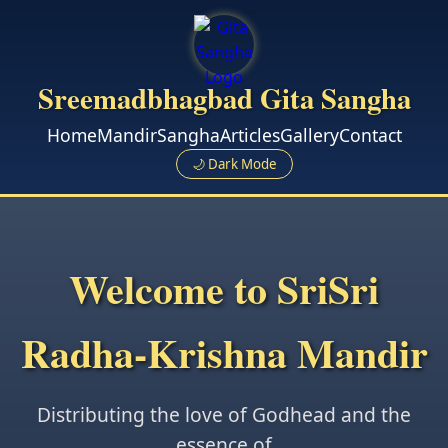
Sreemadbhagbad Gita Sangha
Home
Mandir
Sangha
Articles
Gallery
Contact
🌙 Dark Mode
Welcome to SriSri
Radha-Krishna Mandir
Distributing the love of Godhead and the
essence of