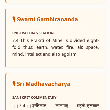
🎙️ Swami Gambirananda
ENGLISH TRANSLATION
7.4 This Prakrti of Mine is divided eight-
fold thus: earth, water, fire, air, space,
mind, intellect and also egoism.
🎙️ Sri Madhavacharya
SANSKRIT COMMENTARY
।।7.4।।प्रतिज्ञातं ज्ञानमाह महतोऽहङ्कार