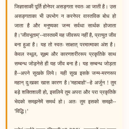
जिज्ञासाकी पूर्ति होनेपर असङ्गता स्वतः आ जाती है। उस
असङ्गताका भी उपभोग न करनेपर वास्तविक बोध हो
जाता है और मनुष्यका जन्म सर्वथा सार्थक होजाता
है।'जीवभूताम्'--वास्तवमें यह जीवरूप नहीं है, प्रत्युत जीव
बना हुआ है। यह तो स्वतः साक्षात् परमात्माका अंश है।
केवल स्थूल, सूक्ष्म और कारणशरीररूप प्रकृतिके साथ
सम्बन्ध जोड़नेसे ही यह जीव बना है। यह सम्बन्ध जोड़ता
है--अपने सुखके लिये। यही सुख इसके जन्म-मरणरूप
महान् दुःखका खास कारण है।'महाबाहो'--हे अर्जुन ! तुम
बड़े शक्तिशाली हो, इसलिये तुम अपरा और परा प्रकृतिके
भेदको समझनेमें समर्थ हो। अतः तुम इसको समझो--
'विद्धि।'