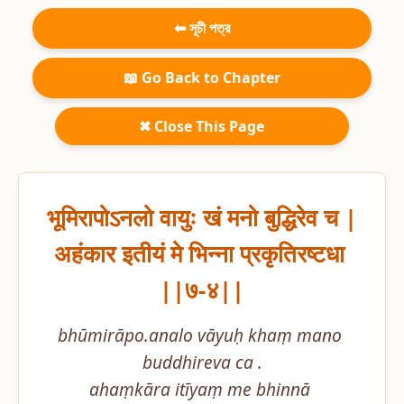
⬅ সূচী পত্র
📖 Go Back to Chapter
✖ Close This Page
भूमिरापोऽनलो वायुः खं मनो बुद्धिरेव च |

अहंकार इतीयं मे भिन्ना प्रकृतिरष्टधा 
||७-४||
bhūmirāpo.analo vāyuḥ khaṃ mano 
buddhireva ca .

ahaṃkāra itīyaṃ me bhinnā 