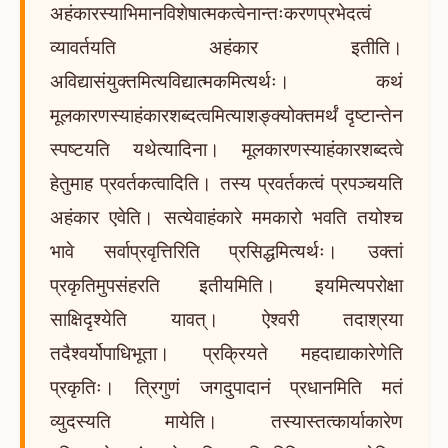
अहंकारस्याभिमानविशेषात्मकत्वेनान्तःकरणप्रभेदत्वं
व्यावर्तयति अहंकार इतीति।
अविद्यासंयुक्तमित्यविद्यात्मकमित्यर्थः। कथं
मूलकारणस्याहंकारशब्दत्वमित्याशङ्क्योक्तमर्थं दृष्टान्तेन
स्पष्टयति यथेत्यादिना। मूलकारणस्याहंकारशब्दत्वे
हेतुमाह प्रवर्तकत्वादिति। तस्य प्रवर्तकत्वं प्रपञ्चयति
अहंकार एवेति। सत्येवाहंकारे ममकारो भवति तयोश्च
भावे सर्वाप्रवृत्तिरिति प्रसिद्धमित्यर्थः। उक्तां
प्रकृतिमुपसंहरति इतीयमिति। इयमित्यपरोक्षा
साक्षिदृश्येति यावत्। ऐश्वरी तदाश्रया
तदैश्वर्योपाधिभूता। प्रक्रियते महदाद्याकारेणेति
प्रकृतिः। त्रिगुणं जगदुपादानं प्रधानमिति मतं
व्युदस्यति मायेति। तस्यास्तत्कार्याकारेण