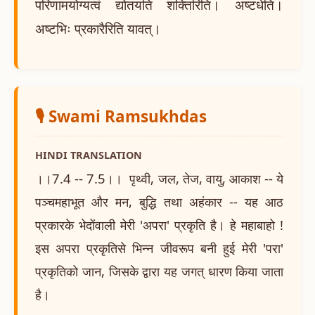
परिणामयोग्यत्वं द्योतयति शक्तिरिति। अष्टधेति।
अष्टभिः प्रकारैरिति यावत्।
🎙️ Swami Ramsukhdas
HINDI TRANSLATION
।।7.4 -- 7.5।। पृथ्वी, जल, तेज, वायु, आकाश -- ये
पञ्चमहाभूत और मन, बुद्धि तथा अहंकार -- यह आठ
प्रकारके भेदोंवाली मेरी 'अपरा' प्रकृति है। हे महाबाहो !
इस अपरा प्रकृतिसे भिन्न जीवरूप बनी हुई मेरी 'परा'
प्रकृतिको जान, जिसके द्वारा यह जगत् धारण किया जाता
है।