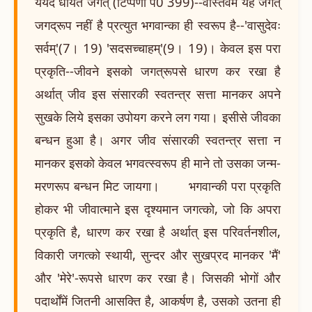
ययेदं धार्यते जगत् (टिप्पणी प0 399)--वास्तवमें यह जगत्
जगद्रूप नहीं है प्रत्युत भगवान्का ही स्वरूप है--'वासुदेवः
सर्वम्'(7। 19) 'सदसच्चाहम्'(9। 19)। केवल इस परा
प्रकृति--जीवने इसको जगत्रूपसे धारण कर रखा है
अर्थात् जीव इस संसारकी स्वतन्त्र सत्ता मानकर अपने
सुखके लिये इसका उपोयग करने लग गया। इसीसे जीवका
बन्धन हुआ है। अगर जीव संसारकी स्वतन्त्र सत्ता न
मानकर इसको केवल भगवत्स्वरूप ही माने तो उसका जन्म-
मरणरूप बन्धन मिट जायगा। भगवान्की परा प्रकृति
होकर भी जीवात्माने इस दृश्यमान जगत्को, जो कि अपरा
प्रकृति है, धारण कर रखा है अर्थात् इस परिवर्तनशील,
विकारी जगत्को स्थायी, सुन्दर और सुखप्रद मानकर 'मैं'
और 'मेरे'-रूपसे धारण कर रखा है। जिसकी भोगों और
पदार्थोंमें जितनी आसक्ति है, आकर्षण है, उसको उतना ही