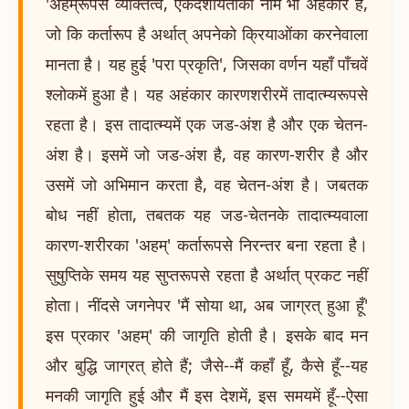
'अहम्रूपसे व्यक्तित्व, एकदेशीयताका नाम भी अहंकार है,
जो कि कर्तारूप है अर्थात् अपनेको क्रियाओंका करनेवाला
मानता है। यह हुई 'परा प्रकृति', जिसका वर्णन यहाँ पाँचवें
श्लोकमें हुआ है। यह अहंकार कारणशरीरमें तादात्म्यरूपसे
रहता है। इस तादात्म्यमें एक जड-अंश है और एक चेतन-
अंश है। इसमें जो जड-अंश है, वह कारण-शरीर है और
उसमें जो अभिमान करता है, वह चेतन-अंश है। जबतक
बोध नहीं होता, तबतक यह जड-चेतनके तादात्म्यवाला
कारण-शरीरका 'अहम्' कर्तारूपसे निरन्तर बना रहता है।
सुषुप्तिके समय यह सुप्तरूपसे रहता है अर्थात् प्रकट नहीं
होता। नींदसे जगनेपर 'मैं सोया था, अब जाग्रत् हुआ हूँ'
इस प्रकार 'अहम्' की जागृति होती है। इसके बाद मन
और बुद्धि जाग्रत् होते हैं; जैसे--मैं कहाँ हूँ, कैसे हूँ--यह
मनकी जागृति हुई और मैं इस देशमें, इस समयमें हूँ--ऐसा