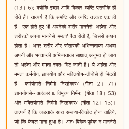
(13। 6); क्योंकि इच्छा आदि विकार व्यष्टि प्राणीके ही
होते हैं। तात्पर्य है कि समष्टि और व्यष्टि तत्त्वतः एक ही
हैं। एक होते हुए भी अपनेको शरीर माननेसे 'अहंता' और
शरीरको अपना माननेसे 'ममता' पैदा होती है, जिससे बन्धन
होता है। अगर शरीर और संसारकी अभिन्नताका अथवा
अपनी और भगवान्की अभिन्नताका साक्षात् अनुभव हो जाय
तो अहंता और ममता स्वतः मिट जाती है। ये अहंता और
ममता कर्मयोग, ज्ञानयोग और भक्तियोग--तीनोंसे ही मिटती
हैं। कर्मयोगसे--'निर्ममो निरहंकारः' (गीता 2। 71)
ज्ञानयोगसे--'अहंकारं ৷৷. विमुच्य निर्ममः' (गीता 18। 53)
और भक्तियोगसे 'निर्ममो निरहंकारः' (गीता 12। 13)।
तात्पर्य है कि जडताके साथ सम्बन्ध-विच्छेद होना चाहिये,
जो कि केवल माना हुआ है। अतः विवेक-पूर्वक न माननेसे