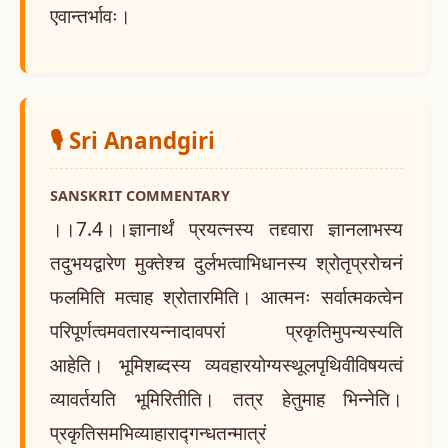
एवान्तर्भावः।
🎙️ Sri Anandgiri
SANSKRIT COMMENTARY
।।7.4।।ज्ञानार्थं प्रयत्नस्य तद्द्वारा ज्ञानलाभस्य
तदुभयद्वारेण मुक्तेश्च दुर्लभत्वाभिधानस्य श्रोतृप्ररोचनं
फलमिति मत्वाह श्रोतारमिति। आत्मनः सर्वात्मकत्वेन
परिपूर्णत्वमवतारयन्नादावपरां प्रकृतिमुपन्यस्यति
आहेति। भूमिशब्दस्य व्यवहारयोग्यस्थूलपृथिवीविषयत्वं
व्यावर्तयति भूमिरितीति। तत्र हेतुमाह भिन्नेति।
प्रकृतिसमभिव्याहाराद्गन्धतन्मात्रं