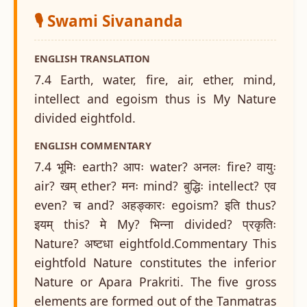
🎙️ Swami Sivananda
ENGLISH TRANSLATION
7.4 Earth, water, fire, air, ether, mind,
intellect and egoism thus is My Nature
divided eightfold.
ENGLISH COMMENTARY
7.4 भूमिः earth? आपः water? अनलः fire? वायुः
air? खम् ether? मनः mind? बुद्धिः intellect? एव
even? च and? अहङ्कारः egoism? इति thus?
इयम् this? मे My? भिन्ना divided? प्रकृतिः
Nature? अष्टधा eightfold.Commentary This
eightfold Nature constitutes the inferior
Nature or Apara Prakriti. The five gross
elements are formed out of the Tanmatras