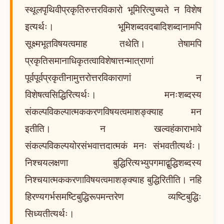
स्थूलपृथिवीप्रकृतिरुत्तरविकारो भूमिरित्युच्यते न विशेष
इत्यर्थः। भूमिशब्दवदबादिशब्दानामपि
सूक्ष्मभूतविषयत्वमाह तथेति। तेषामपि
प्रकृतिसमानाधिकृतत्वाविशेषात्तन्मात्राणां
पूर्वपूर्वप्रकृतीनामुत्तरोत्तरविकाराणां न
विशेषत्वसिद्धिरित्यर्थः। मनःशब्दस्य
संकल्पविकल्पात्मककरणविषयत्वमाशङ्क्याह मन
इतीति। न खल्वहंकाराभावे
संकल्पविकल्पयोरसंभवात्तदात्मकं मनः संभवतीत्यर्थः।
निश्चयलक्षणा बुद्धिरित्यभ्युपगमाद्बुद्धिशब्दस्य
निश्चयात्मककरणाविषयत्वमाशङ्क्याह बुद्धिरितीति। नहि
हिरण्यगर्भसमष्टिबुद्धिरूपमन्तरेण व्यष्टिबुद्धिः
सिध्यतीत्यर्थः।