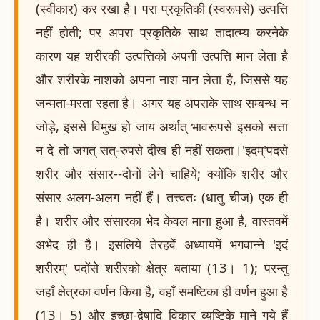
(स्वीकार) कर रखा है। परा प्रकृतिकी (स्वरूपसे) उत्पत्ति
नहीं होती; पर अपरा प्रकृतिके साथ तादात्म्य करनेके
कारण यह शरीरकी उत्पत्तिको अपनी उत्पत्ति मान लेता है
और शरीरके नाशको अपना नाश मान लेता है, जिससे यह
जन्मता-मरता रहता है। अगर यह अपराके साथ सम्बन्ध न
जोड़े, इससे विमुख हो जाय अर्थात् भावरूपसे इसको सत्ता
न दे तो जगत् सत्-रुपसे दीख ही नहीं सकता।'इदम्'पदसे
शरीर और संसार--दोनों लेने चाहिये; क्योंकि शरीर और
संसार अलग-अलग नहीं हैं। तत्त्वतः (धातु चीज) एक ही
है। शरीर और संसारका भेद केवल माना हुआ है, वास्तवमें
अभेद ही है। इसलिये तेरहवें अध्यायमें भगवान्ने 'इदं
शरीरम्' पदोंसे शरीरको क्षेत्र बताया (13। 1); परन्तु
जहाँ क्षेत्रका वर्णन किया है, वहाँ समष्टिका ही वर्णन हुआ है
(13। 5) और इच्छा-द्वेषादि विकार व्यष्टिके माने गये हैं