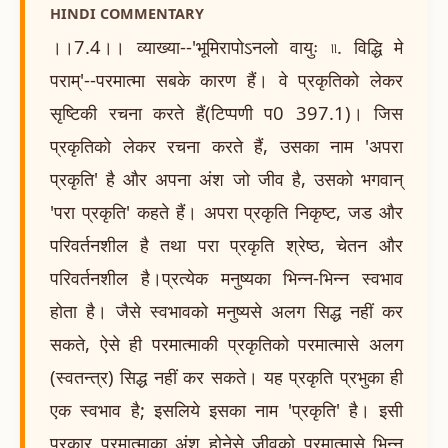
HINDI COMMENTARY
।।7.4।। व्याख्या--'भूमिरापोऽनलो वायुः ৷৷. विद्धि मे
पराम्'--परमात्मा सबके कारण हैं। वे प्रकृतिको लेकर
सृष्टिकी रचना करते हैं(टिप्पणी प0 397.1)। जिस
प्रकृतिको लेकर रचना करते हैं, उसका नाम 'अपरा
प्रकृति' है और अपना अंश जो जीव है, उसको भगवान्
'परा प्रकृति' कहते हैं। अपरा प्रकृति निकृष्ट, जड और
परिवर्तनशील है तथा परा प्रकृति श्रेष्ठ, चेतन और
परिवर्तनशील है।प्रत्येक मनुष्यका भिन्न-भिन्न स्वभाव
होता है। जैसे स्वभावको मनुष्यसे अलग सिद्ध नहीं कर
सकते, ऐसे ही परमात्माकी प्रकृतिको परमात्मासे अलग
(स्वतन्त्र) सिद्ध नहीं कर सकते। यह प्रकृति प्रभुका ही
एक स्वभाव है; इसलिये इसका नाम 'प्रकृति' है। इसी
प्रकार परमात्माका अंश होनेसे जीवको परमात्मासे भिन्न