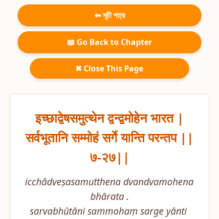
⬅ সূচী পত্র
📖 Go Back to Chapter
✖ Close This Page
इच्छाद्वेषसमुत्थेन द्वन्द्वमोहेन भारत |

सर्वभूतानि सम्मोहं सर्गे यान्ति परन्तप ||
७-२७||
icchādveṣasamutthena dvandvamohena 
bhārata .

sarvabhūtāni sammohaṃ sarge yānti 