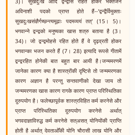
3)। सुखदुःख आदि द्वन्द्वोंसे रहित होकर भक्तजन
अविनाशी पदको प्राप्त होते हैं--'द्वन्द्वैर्विमुक्ताः
सुखदुःखसंज्ञैर्गच्छन्त्यमूढाः पदमव्ययं तत्' (15। 5)।
भगवान्ने द्वन्द्वको मनुष्यका खास शत्रु बताया है (3।
34)। जो द्वन्द्वमोहसे रहित होते हैं वे दृढ़व्रती होकर
भगवान्का भजन करते हैं (7। 28) इत्यादि रूपसे गीतामें
द्वन्द्वरहित होनेकी बात बहुत बार आयी है।जन्ममरणमें
जानेका कारण क्या है शास्त्रोंकी दृष्टिसे तो जन्ममरणका
कारण अज्ञान है परन्तु सन्तवाणीको देखा जाय तो
जन्ममरणका खास कारण रागके कारण प्राप्त परिस्थितिका
दुरुपयोग है। फलेच्छापूर्वक शास्त्रविहित कर्म करनेसे और
प्राप्त परिस्थितिका दुरुपयोग करनेसे अर्थात्
भगवदाज्ञाविरुद्ध कर्म करनेसे सत्असत् योनियोंकी प्राप्ति
होती है अर्थात् देवताओँकी योनि चौरासी लाख योनि और