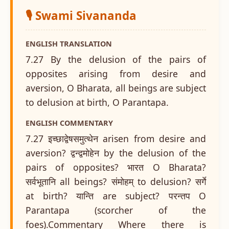
🎙️ Swami Sivananda
ENGLISH TRANSLATION
7.27 By the delusion of the pairs of
opposites arising from desire and
aversion, O Bharata, all beings are subject
to delusion at birth, O Parantapa.
ENGLISH COMMENTARY
7.27 इच्छाद्वेषसमुत्थेन arisen from desire and
aversion? द्वन्द्वमोहेन by the delusion of the
pairs of opposites? भारत O Bharata?
सर्वभूतानि all beings? संमोहम् to delusion? सर्गे
at birth? यान्ति are subject? परन्तप O
Parantapa (scorcher of the
foes).Commentary Where there is