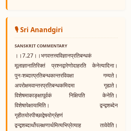
🎙️ Sri Anandgiri
SANSKRIT COMMENTARY
।।7.27।।भगवत्तत्त्वविज्ञानप्रतिबन्धकं
मूलाज्ञानातिरिक्तं प्रश्नद्वारेणोदाहरति केनेत्यादिना।
पुनःशब्दात्प्रतिबन्धकान्तरविवक्षा गम्यते।
अपरोक्षमवान्तरप्रतिबन्धकमिदमा गृह्यते।
विशेषमाकाङ्क्षापूर्वकं निक्षिपति केनेति।
विशेषापेक्षायामिति। द्वन्द्वशब्देन
गृहीतयोरपीच्छाद्वेषयोर्ग्रहणं
द्वन्द्वशब्दार्थोपलक्षणार्थमित्यभिप्रेत्याह तावेवेति।