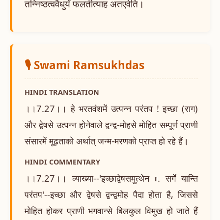
तन्निष्ठत्ववैधुर्यं फलतीत्याह अतएवेति।
🎙️ Swami Ramsukhdas
HINDI TRANSLATION
।।7.27।। हे भरतवंशमें उत्पन्न परंतप ! इच्छा (राग)
और द्वेषसे उत्पन्न होनेवाले द्वन्द्व-मोहसे मोहित सम्पूर्ण प्राणी
संसारमें मूढ़ताको अर्थात् जन्म-मरणको प्राप्त हो रहे हैं।
HINDI COMMENTARY
।।7.27।। व्याख्या--'इच्छाद्वेषसमुत्थेन ৷৷. सर्गे यान्ति
परंतप'--इच्छा और द्वेषसे द्वन्द्वमोह पैदा होता है, जिससे
मोहित होकर प्राणी भगवान्से बिलकुल विमुख हो जाते हैं