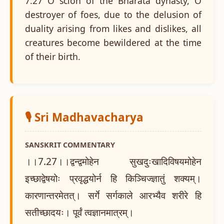
7.27 O scion of the Bharata dynasty, O
destroyer of foes, due to the delusion of
duality arising from likes and dislikes, all
creatures become bewildered at the time
of their birth.
🎙️ Sri Madhavacharya
SANSKRIT COMMENTARY
।।7.27।।द्वन्द्वमोहेन सुखदुःखादिविषयमोहेन
इच्छाद्वेषयोः प्रवृद्धयोर्न हि किञ्चिज्ज्ञातुं शक्यम्।
कारणान्तरमेतत्। सर्गे सर्गकाले आरभ्यैव शरीरे हि
सतीच्छादयः। पूर्वं त्वज्ञानमात्रम्।