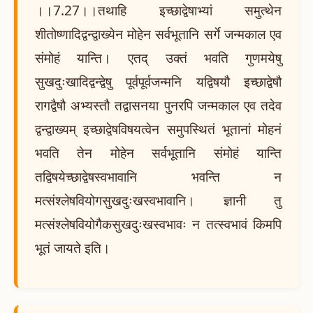
।।7.27।।तथाहि इच्छाद्वेषाभ्यां समुत्थेन
शीतोष्णादिद्वन्द्वाख्येन मोहेन सर्वभूतानि सर्गे जन्मकाल एव
संमोहं यान्ति। एतद् उक्तं भवति गुणमयेषु
सुखदुःखादिद्वन्द्वेषु पूर्वपूर्वजन्मनि यद्विषयौ इच्छाद्वेषौ
रागद्वैषौ अभ्यस्तौ तद्वासनया पुनरपि जन्मकाल एव तदेव
द्वन्द्वाख्यम् इच्छाद्वेषविषयत्वेन समुपस्थितं भूतानां मोहनं
भवति तेन मोहेन सर्वभूतानि संमोहं यान्ति
तद्विषयेच्छाद्वेषस्वभावानि भवन्ति न
मत्संश्लेषवियोगसुखदुःखस्वभावानि। ज्ञानी तु
मत्संश्लेषवियोगैकसुखदुःखस्वभावः न तत्स्वभावं किमपि
भूतं जायते इति।