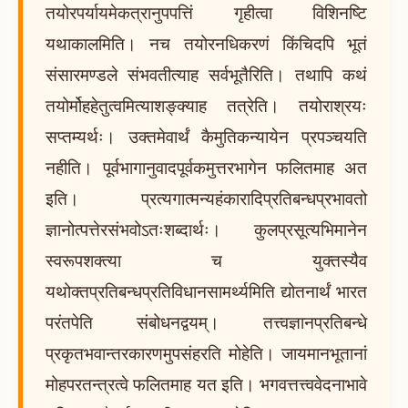
तयोरपर्यायमेकत्रानुपपत्तिं गृहीत्वा विशिनष्टि
यथाकालमिति। नच तयोरनधिकरणं किंचिदपि भूतं
संसारमण्डले संभवतीत्याह सर्वभूतैरिति। तथापि कथं
तयोर्मोहहेतुत्वमित्याशङ्क्याह तत्रेति। तयोराश्रयः
सप्तम्यर्थः। उक्तमेवार्थं कैमुतिकन्यायेन प्रपञ्चयति
नहीति। पूर्वभागानुवादपूर्वकमुत्तरभागेन फलितमाह अत
इति। प्रत्यगात्मन्यहंकारादिप्रतिबन्धप्रभावतो
ज्ञानोत्पत्तेरसंभवोऽतःशब्दार्थः। कुलप्रसूत्यभिमानेन
स्वरूपशक्त्या च युक्तस्यैव
यथोक्तप्रतिबन्धप्रतिविधानसामर्थ्यमिति द्योतनार्थं भारत
परंतपेति संबोधनद्वयम्। तत्त्वज्ञानप्रतिबन्धे
प्रकृतभवान्तरकारणमुपसंहरति मोहेति। जायमानभूतानां
मोहपरतन्त्रत्वे फलितमाह यत इति। भगवत्तत्त्ववेदनाभावे