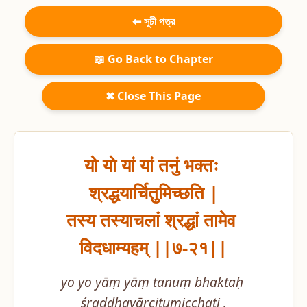
⬅ সূচী পত্র
📖 Go Back to Chapter
✖ Close This Page
यो यो यां यां तनुं भक्तः 
श्रद्धयार्चितुमिच्छति |

तस्य तस्याचलां श्रद्धां तामेव 
विदधाम्यहम् ||७-२१||
yo yo yāṃ yāṃ tanuṃ bhaktaḥ 
śraddhayārcitumicchati .
