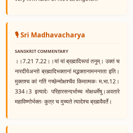
🎙️ Sri Madhavacharya
SANSKRIT COMMENTARY
।।7.21 7.22।।यां यां ब्रह्मादिरूपां तनुम्। उक्तं च
नारदीयेअन्तो ब्रह्मादिभक्तानां मद्भक्तानामनन्तता इति।
मुक्तश्च कां गतिं गच्छेन्मोक्षश्चैव किमात्मकः म.भा.12।
334।3 इत्यादेः परिहारसन्दर्भाच्च मोक्षधर्मेषु।अवतारे
महाविष्णोर्भक्तः कुत्र च मुच्यते त्यादेश्च ब्रह्मवैवर्ते।