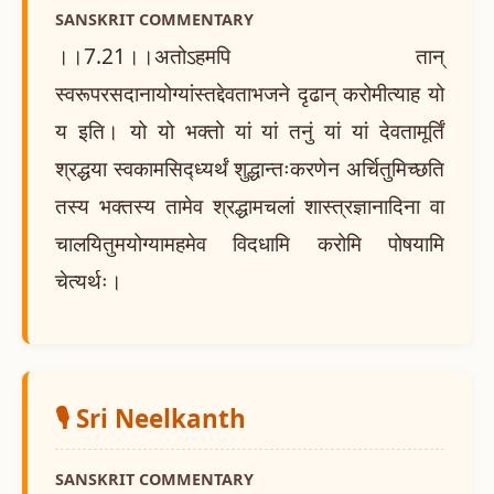
SANSKRIT COMMENTARY
।।7.21।।अतोऽहमपि तान्
स्वरूपरसदानायोग्यांस्तद्देवताभजने दृढान् करोमीत्याह यो
य इति। यो यो भक्तो यां यां तनुं यां यां देवतामूर्तिं
श्रद्धया स्वकामसिद्ध्यर्थं शुद्धान्तःकरणेन अर्चितुमिच्छति
तस्य भक्तस्य तामेव श्रद्धामचलां शास्त्रज्ञानादिना वा
चालयितुमयोग्यामहमेव विदधामि करोमि पोषयामि
चेत्यर्थः।
🎙️ Sri Neelkanth
SANSKRIT COMMENTARY