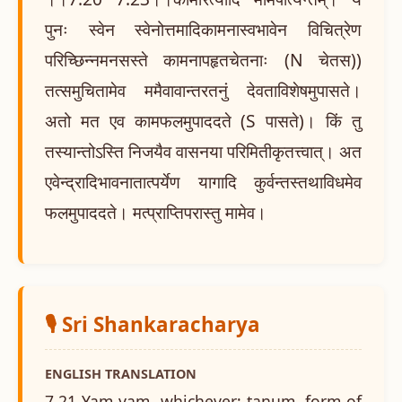
पुनः स्वेन स्वेनोत्तमादिकामनास्वभावेन विचित्रेण
परिच्छिन्नमनसस्ते कामनापहृतचेतनाः (N चेतस))
तत्समुचितामेव ममैवावान्तरतनुं देवताविशेषमुपासते।
अतो मत एव कामफलमुपाददते (S पासते)। किं तु
तस्यान्तोऽस्ति निजयैव वासनया परिमितीकृतत्त्वात्। अत
एवेन्द्रादिभावनातात्पर्येण यागादि कुर्वन्तस्तथाविधमेव
फलमुपाददते। मत्प्राप्तिपरास्तु मामेव।
🎙️ Sri Shankaracharya
ENGLISH TRANSLATION
7.21 Yam yam, whichever; tanum, form of