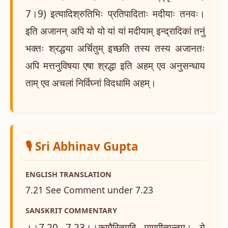
7।9) इत्यादिश्रुतिभिः प्रतिपादिताः मदीयाः तनवः।
इति अजानन् अपि यो यो यां यां मदीयाम् इन्द्रादिकां तनुं
भक्तः श्रद्धया अर्चितुम् इच्छति तस्य तस्य अजानतः
अपि मत्तनुविषया एषा श्रद्धा इति अहम् एव अनुसन्धाय
ताम् एव अचलां निर्विघ्नां विदधामि अहम्।
🎙️ Sri Abhinav Gupta
ENGLISH TRANSLATION
7.21 See Comment under 7.23
SANSKRIT COMMENTARY
।।7.20 7.23।।कामैरित्यादि मामपीत्यन्तम्। ये