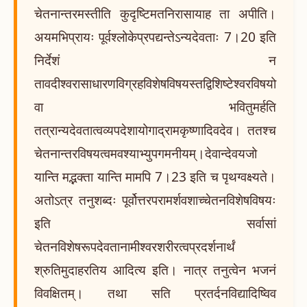
चेतनान्तरमस्तीति कुदृष्टिमतनिरासायाह ता अपीति।
अयमभिप्रायः पूर्वश्लोकेप्रपद्यन्तेऽन्यदेवताः 7।20 इति
निर्देशं न
तावदीश्वरासाधारणविग्रहविशेषविषयस्तद्विशिष्टेश्वरविषयो
वा भवितुमर्हति
तत्रान्यदेवतात्वव्यपदेशायोगाद्रामकृष्णादिवदेव। ततश्च
चेतनान्तरविषयत्वमवश्याभ्युपगमनीयम्।देवान्देवयजो
यान्ति मद्भक्ता यान्ति मामपि 7।23 इति च पृथग्वक्ष्यते।
अतोऽत्र तनुशब्दः पूर्वोत्तरपरामर्शवशाच्चेतनविशेषविषयः
इति सर्वासां
चेतनविशेषरूपदेवतानामीश्वरशरीरत्वप्रदर्शनार्थं
श्रुतिमुदाहरतिय आदित्य इति। नात्र तनुत्वेन भजनं
विवक्षितम्। तथा सति प्रतर्दनविद्यादिष्विव