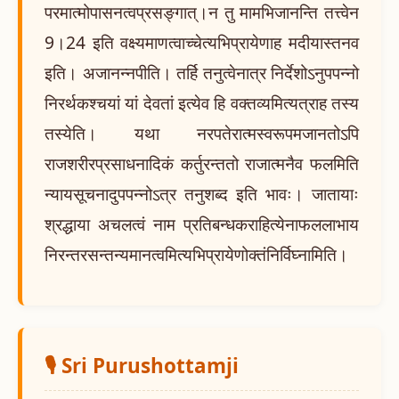
परमात्मोपासनत्वप्रसङ्गात्।न तु मामभिजानन्ति तत्त्वेन
9।24 इति वक्ष्यमाणत्वाच्चेत्यभिप्रायेणाह मदीयास्तनव
इति। अजानन्नपीति। तर्हि तनुत्वेनात्र निर्देशोऽनुपपन्नो
निरर्थकश्चयां यां देवतां इत्येव हि वक्तव्यमित्यत्राह तस्य
तस्येति। यथा नरपतेरात्मस्वरूपमजानतोऽपि
राजशरीरप्रसाधनादिकं कर्तुरन्ततो राजात्मनैव फलमिति
न्यायसूचनादुपपन्नोऽत्र तनुशब्द इति भावः। जातायाः
श्रद्धाया अचलत्वं नाम प्रतिबन्धकराहित्येनाफललाभाय
निरन्तरसन्तन्यमानत्वमित्यभिप्रायेणोक्तंनिर्विघ्नामिति।
🎙️ Sri Purushottamji