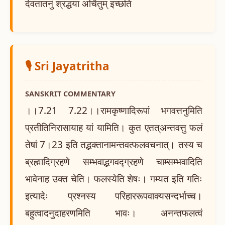
देवतातनुं श्रद्धया अर्चितुम् इच्छति
🎙️ Sri Jayatritha
SANSKRIT COMMENTARY
।।7.21 7.22।।रामकृष्णादिरूपां भगवत्तनुमिति
प्रतीतिनिरासायाह यां यामिति। कुत एतत्अन्तवत्तु फलं
तेषां 7।23 इति तद्भक्तानामन्तवत्फलवचनात्। तस्य च
ब्रह्मादिग्रहणे सम्भवाद्भगवद्ग्रहणे चाम्सम्भवादिति
भावेनाह उक्त चेति। फलस्येति शेषः। गम्यत इति गतिः
इत्यादेः प्रश्नस्य परिहाररूपवाक्यसन्दर्भाच्च।
बहुत्वादनुदाहरणमिति भावः। अनन्तफलत्वं