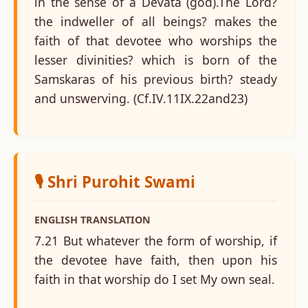
in the sense of a Devata (god).The Lord?
the indweller of all beings? makes the
faith of that devotee who worships the
lesser divinities? which is born of the
Samskaras of his previous birth? steady
and unswerving. (Cf.IV.11IX.22and23)
🎙️ Shri Purohit Swami
ENGLISH TRANSLATION
7.21 But whatever the form of worship, if
the devotee have faith, then upon his
faith in that worship do I set My own seal.