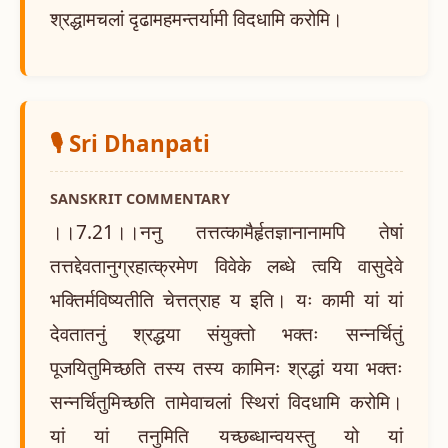
श्रद्धामचलां दृढामहमन्तर्यामी विदधामि करोमि।
🎙️ Sri Dhanpati
SANSKRIT COMMENTARY
।।7.21।।ननु तत्तत्कामैर्हृतज्ञानानामपि तेषां
तत्तद्देवतानुग्रहात्क्रमेण विवेके लब्धे त्वयि वासुदेवे
भक्तिर्मविष्यतीति चेत्तत्राह य इति। यः कामी यां यां
देवतातनुं श्रद्धया संयुक्तो भक्तः सन्नर्चितुं
पूजयितुमिच्छति तस्य तस्य कामिनः श्रद्धां यया भक्तः
सन्नर्चितुमिच्छति तामेवाचलां स्थिरां विदधामि करोमि।
यां यां तनुमिति यच्छब्धान्वयस्तु यो यां