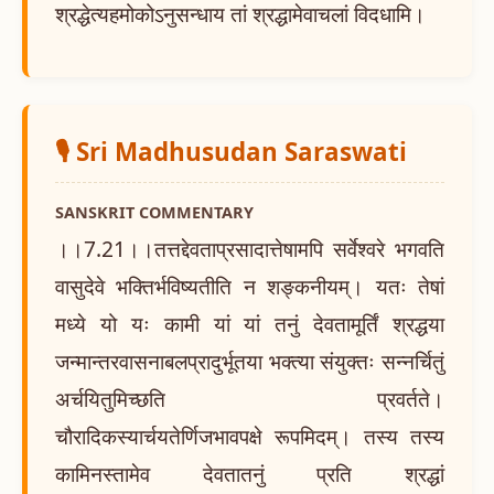
श्रद्धेत्यहमोकोऽनुसन्धाय तां श्रद्धामेवाचलां विदधामि।
🎙️ Sri Madhusudan Saraswati
SANSKRIT COMMENTARY
।।7.21।।तत्तद्देवताप्रसादात्तेषामपि सर्वेश्वरे भगवति
वासुदेवे भक्तिर्भविष्यतीति न शङ्कनीयम्। यतः तेषां
मध्ये यो यः कामी यां यां तनुं देवतामूर्तिं श्रद्धया
जन्मान्तरवासनाबलप्रादुर्भूतया भक्त्या संयुक्तः सन्नर्चितुं
अर्चयितुमिच्छति प्रवर्तते।
चौरादिकस्यार्चयतेर्णिजभावपक्षे रूपमिदम्। तस्य तस्य
कामिनस्तामेव देवतातनुं प्रति श्रद्धां