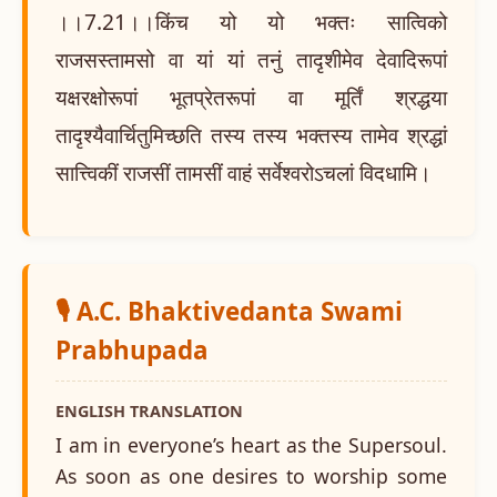
।।7.21।।किंच यो यो भक्तः सात्विको
राजसस्तामसो वा यां यां तनुं तादृशीमेव देवादिरूपां
यक्षरक्षोरूपां भूतप्रेतरूपां वा मूर्तिं श्रद्धया
तादृश्यैवार्चितुमिच्छति तस्य तस्य भक्तस्य तामेव श्रद्धां
सात्त्विकीं राजसीं तामसीं वाहं सर्वेश्वरोऽचलां विदधामि।
🎙️ A.C. Bhaktivedanta Swami
Prabhupada
ENGLISH TRANSLATION
I am in everyone’s heart as the Supersoul.
As soon as one desires to worship some