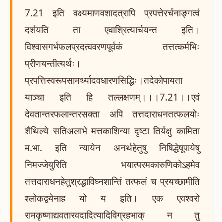
7.21 इति वक्ष्यमाणवशादत्रापि प्रपत्तेरर्चनाङ्गत्वं
दर्शयति ता एवाश्रित्यार्चयन्त इति।
विश्वासगर्भफलप्रदत्ववरणपूर्वकं तत्तत्कर्मभिः
प्रीणयन्तीत्यर्थः।
प्रपत्तिस्वरूपसामर्थ्यादवधारणसिद्धिः।तदेकोपायता
याञ्चा इति हि तल्लक्षणम्।।।7.21।।एवं
देवतान्तरफलान्तरसक्ता अपि तत्तदाराधनतत्फलयोः
शैथिल्ये सतिअलाभे मत्तकाशिन्या दृष्टा तिर्यक्षु कामिता
म.भा. इति न्यायेन अनर्थहेतुषु निषिद्धेषूपायेषु
निमज्जेयुरिति भयात्परमकारुणिकोऽहमेव
तत्तदाराधनहेतुश्रद्धाविघ्नशान्तिं तत्फलं च प्रयच्छामीति
श्लोकद्वयेनाह यो य इति। एक एवश्वरो
रामकृष्णाद्यवतारवदादित्यादिविग्रहभाक् न तु