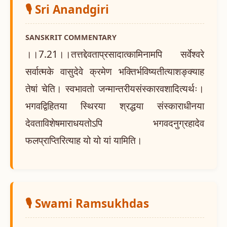
🎙️ Sri Anandgiri
SANSKRIT COMMENTARY
।।7.21।।तत्तद्देवताप्रसादात्कामिनामपि सर्वेश्वरे
सर्वात्मके वासुदेवे क्रमेण भक्तिर्भविष्यतीत्याशङ्क्याह
तेषां चेति। स्वभावतो जन्मान्तरीयसंस्कारवशादित्यर्थः।
भगवद्विहितया स्थिरया श्रद्धया संस्काराधीनया
देवताविशेषमाराधयतोऽपि भगवदनुग्रहादेव
फलप्राप्तिरित्याह यो यो यां यामिति।
🎙️ Swami Ramsukhdas