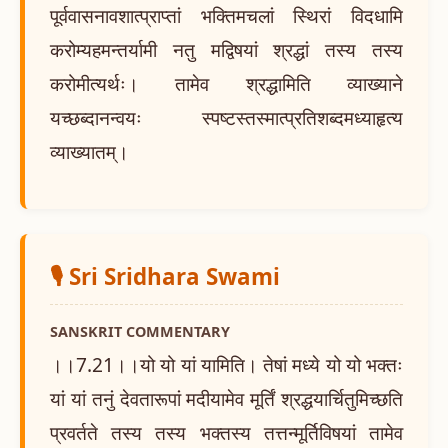
पूर्ववासनावशात्प्राप्तां भक्तिमचलां स्थिरां विदधामि
करोम्यहमन्तर्यामी नतु मद्विषयां श्रद्धां तस्य तस्य
करोमीत्यर्थः। तामेव श्रद्धामिति व्याख्याने
यच्छब्दानन्वयः स्पष्टस्तस्मात्प्रतिशब्दमध्याहृत्य
व्याख्यातम्।
🎙️ Sri Sridhara Swami
SANSKRIT COMMENTARY
।।7.21।।यो यो यां यामिति। तेषां मध्ये यो यो भक्तः
यां यां तनुं देवतारूपां मदीयामेव मूर्तिं श्रद्धयार्चितुमिच्छति
प्रवर्तते तस्य तस्य भक्तस्य तत्तन्मूर्तिविषयां तामेव