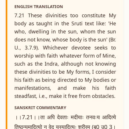
ENGLISH TRANSLATION
7.21 These divinities too constitute My
body as taught in the Sruti text like: 'He
who, dwelling in the sun, whom the sun
does not know, whose body is the sun' (Br.
U., 3.7.9). Whichever devotee seeks to
worship with faith whatever form of Mine,
such as the Indra, although not knowing
these divinities to be My forms, I consider
his faith as being directed to My bodies or
manifestations, and make his faith
steadfast, i.e., make it free from obstacles.
SANSKRIT COMMENTARY
।।7.21।।ता अपि देवताः मदीयाः तनवःय आदित्ये
तिष्ठन्यमादित्यो न वेद यस्यादित्यः शरीरम् (बृ0 उ0 3।