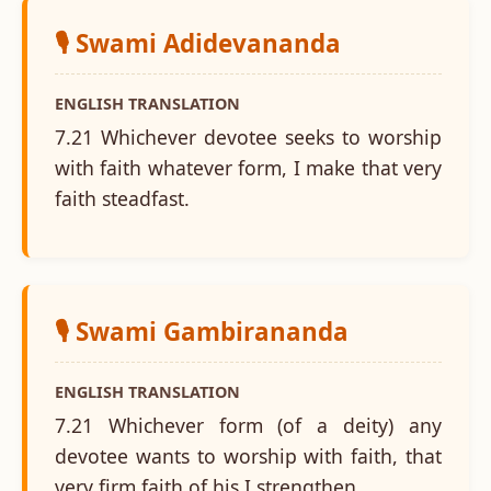
🎙️ Swami Adidevananda
ENGLISH TRANSLATION
7.21 Whichever devotee seeks to worship
with faith whatever form, I make that very
faith steadfast.
🎙️ Swami Gambirananda
ENGLISH TRANSLATION
7.21 Whichever form (of a deity) any
devotee wants to worship with faith, that
very firm faith of his I strengthen.