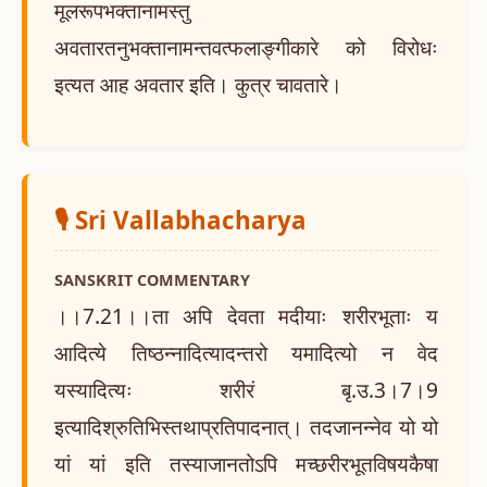
मूलरूपभक्तानामस्तु
अवतारतनुभक्तानामन्तवत्फलाङ्गीकारे को विरोधः
इत्यत आह अवतार इति। कुत्र चावतारे।
🎙️ Sri Vallabhacharya
SANSKRIT COMMENTARY
।।7.21।।ता अपि देवता मदीयाः शरीरभूताः य
आदित्ये तिष्ठन्नादित्यादन्तरो यमादित्यो न वेद
यस्यादित्यः शरीरं बृ.उ.3।7।9
इत्यादिश्रुतिभिस्तथाप्रतिपादनात्। तदजानन्नेव यो यो
यां यां इति तस्याजानतोऽपि मच्छरीरभूतविषयकैषा