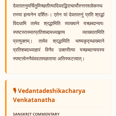
देवतातनुमर्चितुमिच्छतीत्यादिवदद्भिराचार्यौरुत्तरश्लोकस्थ
तस्या इत्यनेन दर्शितः। एतेन यां देवतातनुं प्रति श्रद्धां
विदधामि तामेव श्रद्धामिति व्याख्याने यच्छब्दान्वयः
स्पष्टस्तस्मात्प्रतिशब्दमध्याहृत्य व्याख्यातमिति
प्रत्युक्तम्। तामेव श्रद्धामिति भाष्यकृद्य्धाख्याने
प्रतिशब्दाध्याहारं विनैव उक्तरीत्या यच्छब्दान्वयस्य
स्पष्टत्वेननैवंवदतामज्ञताया अतिस्फटत्वात्।
🎙️ Vedantadeshikacharya
Venkatanatha
SANSKRIT COMMENTARY