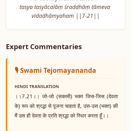
tasya tasyācalāṃ śraddhāṃ tāmeva 
vidadhāmyaham ||7-21||
Expert Commentaries
🎙️ Swami Tejomayananda
HINDI TRANSLATION
।।7.21।। जो-जो (सकामी) भक्त जिस-जिस (देवता
के) रूप को श्रद्धा से पूजना चाहता है, उस-उस (भक्त) की
मैं उस ही देवता के प्रति श्रद्धा को स्थिर करता हूँ।।