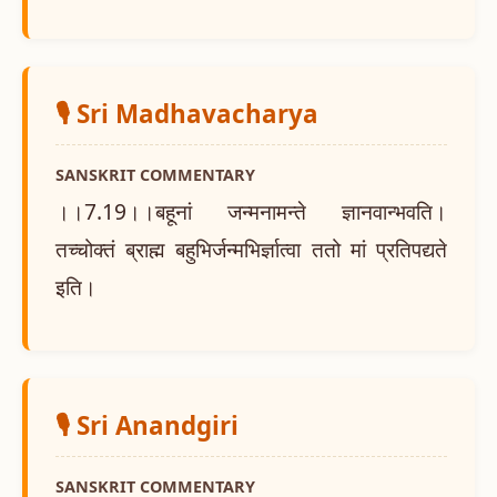
🎙️ Sri Madhavacharya
SANSKRIT COMMENTARY
।।7.19।।बहूनां जन्मनामन्ते ज्ञानवान्भवति।
तच्चोक्तं ब्राह्म बहुभिर्जन्मभिर्ज्ञात्वा ततो मां प्रतिपद्यते
इति।
🎙️ Sri Anandgiri
SANSKRIT COMMENTARY