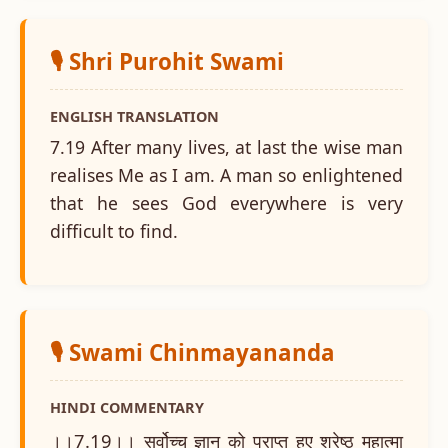
🎙️ Shri Purohit Swami
ENGLISH TRANSLATION
7.19 After many lives, at last the wise man
realises Me as I am. A man so enlightened
that he sees God everywhere is very
difficult to find.
🎙️ Swami Chinmayananda
HINDI COMMENTARY
।।7.19।। सर्वोच्च ज्ञान को प्राप्त हुए श्रेष्ठ महात्मा