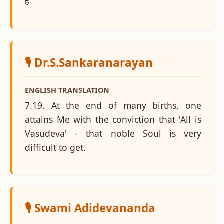
हैं
🎙️ Dr.S.Sankaranarayan
ENGLISH TRANSLATION
7.19. At the end of many births, one
attains Me with the conviction that 'All is
Vasudeva' - that noble Soul is very
difficult to get.
🎙️ Swami Adidevananda