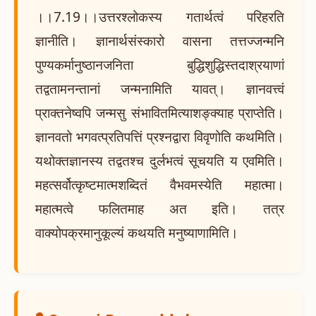
।।7.19।।उत्तरश्लोकस्य गतार्थत्वं परिहरति
ज्ञानीति। ज्ञानार्थसंस्कारो वासना तत्तज्जन्मनि
पुण्यकर्मानुष्ठानजनिता बुद्धिशुद्धिस्तदाश्रयाणां
तद्वतामनन्तानां जन्मनामिति यावत्। ज्ञानवत्त्वं
प्राक्तनेष्वपि जन्मसु संभावितमित्याशङ्क्याह प्राप्तेति।
ज्ञानवतो भगवत्प्रतिपत्तिं प्रश्नद्वारा विवृणोति कथमिति।
यथोक्तज्ञानस्य तद्वतश्च दुर्लभत्वं सूचयति य एवमिति।
महत्सर्वोत्कृष्टमात्मशब्दितं वैभवमस्येति महात्मा।
महात्मत्वे फलितमाह अत इति। तत्र
वाक्योपक्रमानुकूल्यं कथयति मनुष्याणामिति।