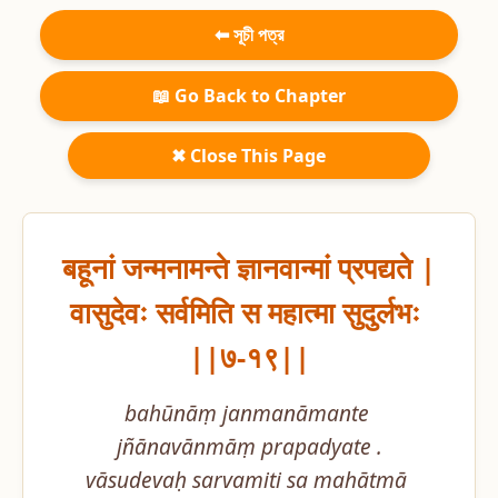
⬅ সূচী পত্র
📖 Go Back to Chapter
✖ Close This Page
बहूनां जन्मनामन्ते ज्ञानवान्मां प्रपद्यते |

वासुदेवः सर्वमिति स महात्मा सुदुर्लभः 
||७-१९||
bahūnāṃ janmanāmante 
jñānavānmāṃ prapadyate .

vāsudevaḥ sarvamiti sa mahātmā 