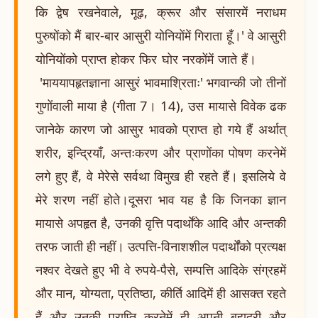
कि द्वेष रखनेवाले, मूढ़, क्रूर और संसारमें नराधम
पुरुषोंको मैं बार-बार आसुरी योनियोंमें गिराता हूँ।' वे आसुरी
योनियोंको प्राप्त होकर फिर घोर नरकोंमें जाते हैं।
'माययापहृतज्ञाना आसुरं भावमाश्रिताः' भगवान्की जो तीनों
गुणोंवाली माया है (गीता 7। 14), उस मायासे विवेक ढक
जानेके कारण जो आसुर भावको प्राप्त हो गये हैं अर्थात्
शरीर, इन्द्रियाँ, अन्तःकरण और प्राणोंका पोषण करनेमें
लगे हुए हैं, वे मेरेसे सर्वथा विमुख ही रहते हैं। इसलिये वे
मेरे शरण नहीं होते।दूसरा भाव यह है कि जिनका ज्ञान
मायासे अपहृत है, उनकी वृत्ति पदार्थोंके आदि और अन्तकी
तरफ जाती ही नहीं। उत्पत्ति-विनाशशील पदार्थोंको प्रत्यक्ष
नश्वर देखते हुए भी वे रुपये-पैसे, सम्पत्ति आदिके संग्रहमें
और मान, योग्यता, प्रतिष्ठा, कीर्ति आदिमें ही आसक्त रहते
हैं और उनकी प्राप्ति करनेमें ही अपनी बहादुरी और