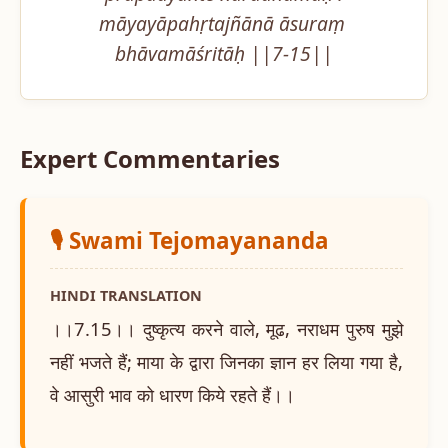
māyayāpahṛtajñānā āsuraṃ 
bhāvamāśritāḥ ||7-15||
Expert Commentaries
🎙️ Swami Tejomayananda
HINDI TRANSLATION
।।7.15।। दुष्कृत्य करने वाले, मूढ, नराधम पुरुष मुझे
नहीं भजते हैं; माया के द्वारा जिनका ज्ञान हर लिया गया है,
वे आसुरी भाव को धारण किये रहते हैं।।