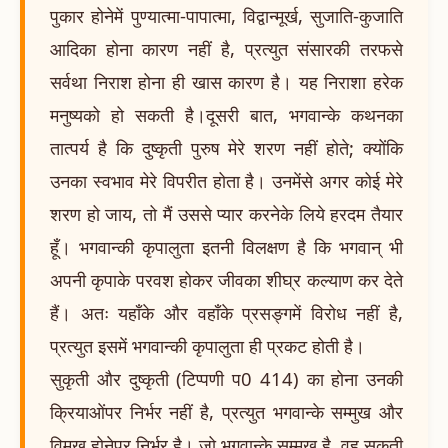
पुकार होनेमें पुण्यात्मा-पापात्मा, विद्वान्मूर्ख, सुजाति-कुजाति
आदिका होना कारण नहीं है, प्रत्युत संसारकी तरफसे
सर्वथा निराश होना ही खास कारण है। यह निराशा हरेक
मनुष्यको हो सकती है।दूसरी बात, भगवान्के कथनका
तात्पर्य है कि दुष्कृती पुरुष मेरे शरण नहीं होते; क्योंकि
उनका स्वभाव मेरे विपरीत होता है। उनमेंसे अगर कोई मेरे
शरण हो जाय, तो मैं उससे प्यार करनेके लिये हरदम तैयार
हूँ। भगवान्की कृपालुता इतनी विलक्षण है कि भगवान् भी
अपनी कृपाके परवश होकर जीवका शीघ्र कल्याण कर देते
हैं। अतः यहाँके और वहाँके प्रसङ्गमें विरोध नहीं है,
प्रत्युत इसमें भगवान्की कृपालुता ही प्रकट होती है।
सुकृती और दुष्कृती (टिप्पणी प0 414) का होना उनकी
क्रियाओंपर निर्भर नहीं है, प्रत्युत भगवान्के सम्मुख और
विमुख होनेपर निर्भर है। जो भगवान्के सम्मुख है, वह सुकृती