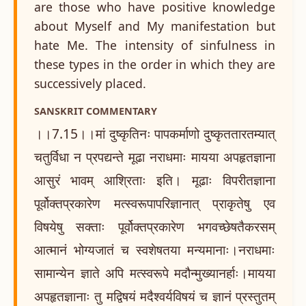
are those who have positive knowledge
about Myself and My manifestation but
hate Me. The intensity of sinfulness in
these types in the order in which they are
successively placed.
SANSKRIT COMMENTARY
।।7.15।।मां दुष्कृतिनः पापकर्माणो दुष्कृततारतम्यात्
चतुर्विधा न प्रपद्यन्ते मूढा नराधमाः मायया अपहृतज्ञाना
आसुरं भावम् आश्रिताः इति। मूढाः विपरीतज्ञाना
पूर्वोक्तप्रकारेण मत्स्वरूपापरिज्ञानात् प्राकृतेषु एव
विषयेषु सक्ताः पूर्वोक्तप्रकारेण भगवच्छेषतैकरसम्
आत्मानं भोग्यजातं च स्वशेषतया मन्यमानाः।नराधमाः
सामान्येन ज्ञाते अपि मत्स्वरूपे मदौन्मुख्यानर्हाः।मायया
अपहृतज्ञानाः तु मद्विषयं मदैश्वर्यविषयं च ज्ञानं प्रस्तुतम्