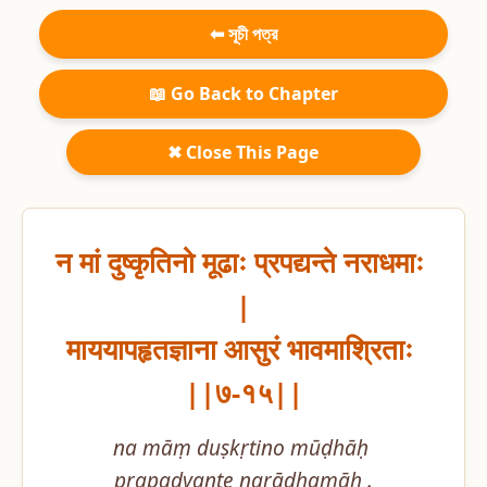
⬅ সূচী পত্র
📖 Go Back to Chapter
✖ Close This Page
न मां दुष्कृतिनो मूढाः प्रपद्यन्ते नराधमाः 
|

माययापहृतज्ञाना आसुरं भावमाश्रिताः 
||७-१५||
na māṃ duṣkṛtino mūḍhāḥ 
prapadyante narādhamāḥ .
