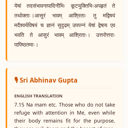
येषां तदसंभावनापादिनीभिः कूटयुक्तिभिःअपहृतं ते
तथोक्ताः।आसुरं भावम् आश्रिताः तु मद्विषयं
मदैश्वर्यविषयं च ज्ञानं सुदृढम् उपपन्नं येषां द्वेषाय एव
भवति ते आसुरं भावम् आश्रिताः। उत्तरोत्तराः
पापिष्ठतमाः।
🎙️ Sri Abhinav Gupta
ENGLISH TRANSLATION
7.15 Na mam etc. Those who do not take
refuge with attention in Me, even while
their body remains fit for the purpose,