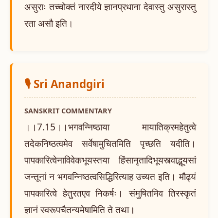
असुराः तच्चोक्तं नारदीये ज्ञानप्रधाना देवास्तु असुरास्तु
रता असौ इति।
🎙️ Sri Anandgiri
SANSKRIT COMMENTARY
।।7.15।।भगवन्निष्ठाया मायातिक्रमहेतुत्वे
तदेकनिष्ठत्वमेव सर्वेषामुचितमिति पृच्छति यदीति।
पापकारित्वेनाविवेकभूयस्तया हिंसानृतादिभूयस्त्वाद्भूयसां
जन्तूनां न भगवन्निष्ठत्वसिद्धिरित्याह उच्यत इति। मौढ्यं
पापकारित्वे हेतुरतएव निकर्षः। संमुषितमिव तिरस्कृतं
ज्ञानं स्वरूपचैतन्यमेषामिति ते तथा।