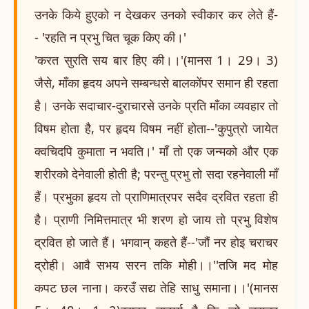
उनके किये हुएको न देखकर उनको स्वीकार कर लेते हैं-
- 'रहति न प्रभु चित चूक किए की।'
'करत सुरति सय बार हिए की।।'(मानस 1। 29। 3)
जैसे, माँका हृदय अपने सम्बन्धसे बालकोंपर समान ही रहता
है। उनके सदाचार-दुराचारसे उनके प्रति माँका व्यवहार तो
विषम होता है, पर हृदय विषम नहीं होता--'कुपुत्रो जायेत
क्वचिदपि कुमाता न भवति।' माँ तो एक जन्मको और एक
शरीरको देनेवाली होती है; परन्तु प्रभु तो सदा रहनेवाली माँ
हैं। प्रभुका हृदय तो प्राणिमात्रपर सदैव द्रवित रहता ही
है। प्राणी निमित्तमात्र भी शरण हो जाय तो प्रभु विशेष
द्रवित हो जाते हैं। भगवान् कहते हैं--'जौं नर होइ चराचर
द्रोही। आवै सभय सरन तकि मोही।।''तजि मद मोह
कपट छल नाना। करउँ सद्य तेहि साधु समाना।।'(मानस