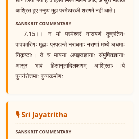
आश्रित हुए मनुष्य मुझ परमेश्वरकी शरणमें नहीं आते।
SANSKRIT COMMENTARY
।।7.15।। न मां परमेश्वरं नारायणं दुष्कृतिनः
पापकारिणः मूढाः प्रपद्यन्ते नराधमाः नराणां मध्ये अधमाः
निकृष्टाः। ते च मायया अपहृतज्ञानाः संमुषितज्ञानाः
आसुरं भावं हिंसानृतादिलक्षणम् आश्रिताः।।ये
पुनर्नरोत्तमाः पुण्यकर्माणः
🎙️ Sri Jayatritha
SANSKRIT COMMENTARY