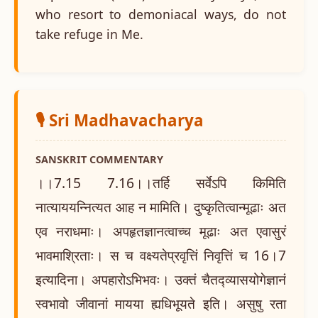
who resort to demoniacal ways, do not
take refuge in Me.
🎙️ Sri Madhavacharya
SANSKRIT COMMENTARY
।।7.15 7.16।।तर्हि सर्वेऽपि किमिति
नात्याययन्नित्यत आह न मामिति। दुष्कृतित्वान्मूढाः अत
एव नराधमाः। अपहृतज्ञानत्वाच्च मूढाः अत एवासुरं
भावमाश्रिताः। स च वक्ष्यतेप्रवृत्तिं निवृत्तिं च 16।7
इत्यादिना। अपहारोऽभिभवः। उक्तं चैतद्व्यासयोगेज्ञानं
स्वभावो जीवानां मायया ह्यधिभूयते इति। असुषु रता