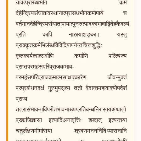
यावत्प्रारब्धभोगं कर्म
देहेन्द्रियसंघातावस्थानात्प्रारब्धभोगकर्मापाये च
वर्तमानदेहेन्द्रियसंघातापायात्पुनरुत्पादकाभावाद्विदेहकैवल्यं
प्रति कापि नास्त्याशङ्का। यस्तु
प्राक्कृतकर्मभिर्लब्धविविदिषापर्यन्तचित्तशुद्धिः
कृतकार्यत्वात्सर्वाणि कर्माणि परित्यज्य
प्राप्तपरमहंसपरिव्राजकभावः
परमहंसपरिव्राजकमात्मसाक्षात्कारेण जीवन्मुक्तं
परप्रबोधनदक्षं गुरुमुपसृत्य ततो वेदान्तमहावाक्योपदेशं
प्राप्य
तत्रासंभावनाविपरीतभावनाख्यप्रतिबन्धनिरासायअथातो
ब्रह्मजिज्ञासा इत्यादिअनावृत्तिः शब्दात् इत्यन्तया
चतुर्लक्षणमीमांसया श्रवणमनननिदिध्यासनानि