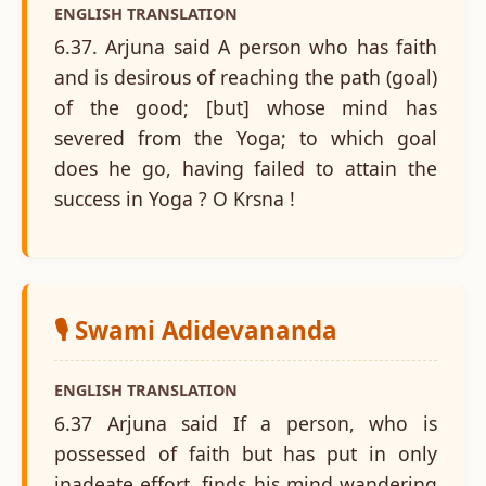
ENGLISH TRANSLATION
6.37. Arjuna said A person who has faith
and is desirous of reaching the path (goal)
of the good; [but] whose mind has
severed from the Yoga; to which goal
does he go, having failed to attain the
success in Yoga ? O Krsna !
🎙️ Swami Adidevananda
ENGLISH TRANSLATION
6.37 Arjuna said If a person, who is
possessed of faith but has put in only
inadeate effort, finds his mind wandering