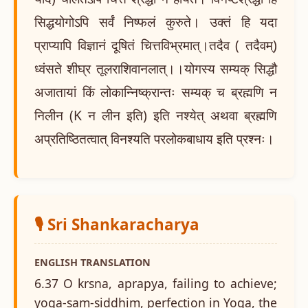
सिद्धयोगोऽपि सर्वं निष्फलं कुरुते। उक्तं हि यदा
प्राप्यापि विज्ञानं दूषितं चित्तविभ्रमात्।तदैव ( तदैवम्)
ध्वंसते शीघ्र तूलराशिवानलात्।।योगस्य सम्यक् सिद्धौ
अजातायां किं लोकान्निष्क्रान्तः सम्यक् च ब्रह्मणि न
निलीन (K न लीन इति) इति नश्येत् अथवा ब्रह्मणि
अप्रतिष्ठितत्वात् विनश्यति परलोकबाधाय इति प्रश्नः।
🎙️ Sri Shankaracharya
ENGLISH TRANSLATION
6.37 O krsna, aprapya, failing to achieve;
yoga-sam-siddhim, perfection in Yoga, the