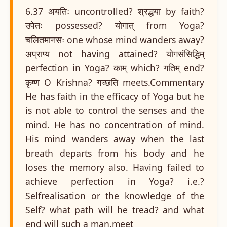
6.37 अयतिः uncontrolled? श्रद्धया by faith?
उपेतः possessed? योगात् from Yoga?
चलितमानसः one whose mind wanders away?
अप्राप्य not having attained? योगसंसिद्धिम्
perfection in Yoga? काम् which? गतिम् end?
कृष्ण O Krishna? गच्छति meets.Commentary
He has faith in the efficacy of Yoga but he
is not able to control the senses and the
mind. He has no concentration of mind.
His mind wanders away when the last
breath departs from his body and he
loses the memory also. Having failed to
achieve perfection in Yoga? i.e.?
Selfrealisation or the knowledge of the
Self? what path will he tread? and what
end will such a man,meet