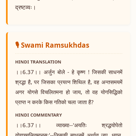
द्रष्टव्यः।
🎙️ Swami Ramsukhdas
HINDI TRANSLATION
।।6.37।। अर्जुन बोले - हे कृष्ण ! जिसकी साधनमें
श्रद्धा है, पर जिसका प्रयत्न शिथिल है, वह अन्तसमयमें
अगर योगसे विचलितमना हो जाय, तो वह योगसिद्धिको
प्राप्त न करके किस गतिको चला जाता है?
HINDI COMMENTARY
।।6.37।। व्याख्या--'अयतिः श्रद्धयोपेतो
योगाच्चलितमानसः'--जिसकी साधनमें अर्थात् जप, ध्यान,