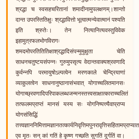
श्रद्धा च स्वसहचरितानां शमादीनामुपलक्षणम्।शान्तो
दान्त उपरस्तितिक्षुः श्रद्धावित्तो भूत्वात्मन्येवात्मानं पश्यति
इति श्रुतेः। तेन नित्यानित्यवस्तुविवेक
इहामुत्रफलभोगविरागः
शमदमोपरतितितिक्षाश्रद्धादिसंपन्मुमुक्षुता चेति
साधनचतुष्टयसंपन्नः गुरुमुपसृत्य वेदान्तवाक्यश्रवणादि
कुर्वन्नपि परमायुषोऽल्पत्वेन मरणकाले चेन्द्रियाणां
व्याकुलत्वेन साधनानुष्ठानासंभवात् योगाच्चलितमानसः
योगाच्छ्रवणादिपरिपाकलब्धजन्मनस्तत्त्वसाक्षात्काराच्चलितं
तत्फलमप्राप्तं मानसं यस्य सः योगनिष्पत्त्यैवाप्राप्य
योगसंसिद्धिं
तत्त्वज्ञाननिमित्तामज्ञानतत्कार्यनिवृत्तिमपुनरावृत्तिसहितामप्राप्यातत्
एव मृतः सन् कां गतिं हे कृष्ण गच्छति सुगतिं दुर्गतिं वा।