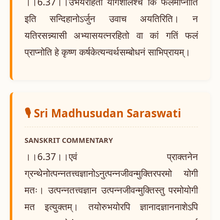
।।6.37।।उभयरहितो योगशीलश्च किं फलमाप्नोति
इति सन्दिहानोऽर्जुन उवाच अयतिरिति। न
यतिरसन्न्यासी अभ्यासयत्नरहितो वा कां गतिं फलं
प्राप्नोति हे कृष्ण कर्षकेत्यन्वर्थसम्बोधनं साभिप्रायम्।
🎙️ Sri Madhusudan Saraswati
SANSKRIT COMMENTARY
।।6.37।।एवं प्राक्तनेन
ग्रन्थेनोत्पन्नतत्त्वज्ञानोऽनुत्पन्नजीवन्मुक्तिरपरमो योगी
मतः। उत्पन्नतत्त्वज्ञान उत्पन्नजीवन्मुक्तिस्तु परमोयोगी
मत इत्युक्तम्। तयोरुभयोरपि ज्ञानादज्ञाननाशेऽपि