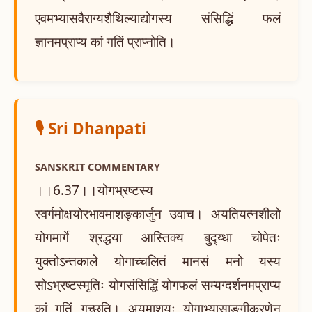
एवमभ्यासवैराग्यशैथिल्याद्योगस्य संसिद्धिं फलं
ज्ञानमप्राप्य कां गतिं प्राप्नोति।
🎙️ Sri Dhanpati
SANSKRIT COMMENTARY
।।6.37।।योगभ्रष्टस्य
स्वर्गमोक्षयोरभावमाशङ्कार्जुन उवाच। अयतियत्नशीलो
योगमार्गे श्रद्धया आस्तिक्य बुद्य्धा चोपेतः
युक्तोऽन्तकाले योगाच्चलितं मानसं मनो यस्य
सोऽभ्रष्टस्मृतिः योगसंसिद्धिं योगफलं सम्यग्दर्शनमप्राप्य
कां गतिं गच्छति। अयमाशयः योगाभ्यासाङ्गीकरणेन