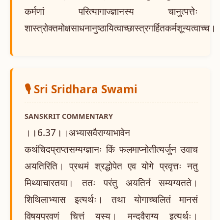
कर्मणां परित्यागाज्ज्ञानस्य चानुत्पत्तेः
शास्त्रोक्तमोक्षसाधनानुष्ठायित्वाच्छास्त्रगर्हितकर्मशून्यत्वाच्च।
🎙️ Sri Sridhara Swami
SANSKRIT COMMENTARY
।।6.37।।अभ्यासवैराग्याभावेन
कथंचिदप्राप्तसम्यग्ज्ञानः किं फलमाप्नोतीत्यर्जुन उवाच
अयतिरिति। प्रथमं श्रद्धोपेत एव योगे प्रवृत्तः नतु
मिथ्याचारतया। ततः परंतु अयतिर्न सम्यग्यतते।
शिथिलाभ्यास इत्यर्थः। तथा योगाच्चलितं मानसं
विषयप्रवणं चित्तं यस्य। मन्दवैराग्य इत्यर्थः।