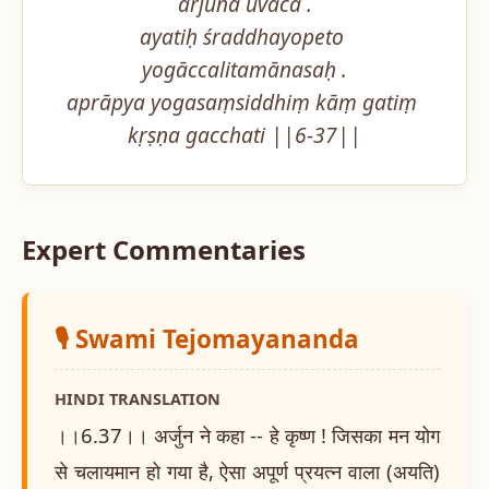
arjuna uvāca .

ayatiḥ śraddhayopeto 
yogāccalitamānasaḥ .

aprāpya yogasaṃsiddhiṃ kāṃ gatiṃ 
kṛṣṇa gacchati ||6-37||
Expert Commentaries
🎙️ Swami Tejomayananda
HINDI TRANSLATION
।।6.37।। अर्जुन ने कहा -- हे कृष्ण ! जिसका मन योग
से चलायमान हो गया है, ऐसा अपूर्ण प्रयत्न वाला (अयति)