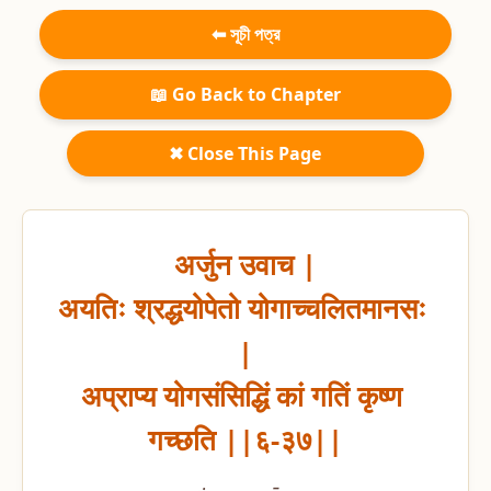
⬅ সূচী পত্র
📖 Go Back to Chapter
✖ Close This Page
अर्जुन उवाच |

अयतिः श्रद्धयोपेतो योगाच्चलितमानसः 
|

अप्राप्य योगसंसिद्धिं कां गतिं कृष्ण 
गच्छति ||६-३७||