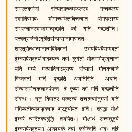
समस्तकर्मणां संन्यासात्कर्मफलस्य गन्तव्यस्य
स्वर्गादेरभावः योगाच्चलितचित्तत्वात् योगफलस्य
सभ्यग्ज्ञानस्यालाभात्पृच्छति कां गतिं गच्छतीति।
यत्त्वत्रार्जुनोऽगृहीतसंन्यासानामापाततः
शास्त्रोत्थात्मानात्मविवेकानां उभयविधवैराग्यवतां
ईश्वरार्पणबुद्य्धैवावश्यकं कर्म कुर्वतां मोक्षमार्गप्रवृत्तानां
यदि मध्ये मरणादिनाऽप्राप्य संन्यासं मोचकज्ञाने
विघ्नवतां गतिं पृच्छति अयतिरिति। अयतिः
संन्यासमोचकज्ञानपंपन्नः हे कृष्ण कां गतिं गच्छतीति
संबन्धः। ननु किमत्र प्रष्टव्यं तत्तत्कर्मानुगुणां गतिं
गमिष्यतीत्याशङ्क्याह श्रद्धयोपेत इति। श्रद्धा मोक्षे
ईश्वरे चास्तिक्यबुद्धिः तयोपेतः। मोक्षार्थ सत्त्वशुद्धये
ईश्वरार्पणबुद्य्धा आवश्यकं कर्म कुर्वन्निति भावः तर्हि