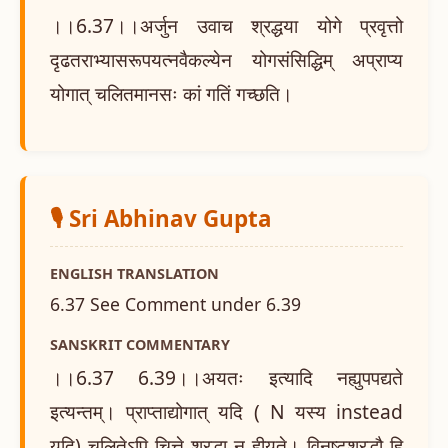
।।6.37।।अर्जुन उवाच श्रद्धया योगे प्रवृत्तो
दृढतराभ्यासरूपयत्नवैकल्येन योगसंसिद्धिम् अप्राप्य
योगात् चलितमानसः कां गतिं गच्छति।
🎙️ Sri Abhinav Gupta
ENGLISH TRANSLATION
6.37 See Comment under 6.39
SANSKRIT COMMENTARY
।।6.37 6.39।।अयतः इत्यादि नह्युपपद्यते
इत्यन्तम्। प्राप्ताद्योगात् यदि ( N यस्य instead
यदि) चलितेऽपि चित्ते श्रद्धा न हीयते। विनष्टश्रद्धौ हि