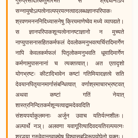
गुरुप्रसादात्कर्तुमारभते स श्रद्दधानोऽपि
सन्नायुषोऽल्पत्वेनाल्पप्रयत्नत्वादलब्धज्ञानपरिपाकः
श्रवणमनननिदिध्यासनेषु क्रियमाणेष्वेव मध्ये व्यापद्यते।
स ज्ञानपरिपाकशून्यत्वेनानष्टाज्ञानो न मुच्यते
नाप्युपासनासहितकर्मफलं देवलोकमनुभवत्यर्चिरादिमार्गेण
नापि केवलकर्मफलं पितृलोकमनुभवति धूमादिमार्गेण
कर्मणामुपासनानां च त्यक्तत्वात्। अत एतादृशो
योगभ्रष्टः कीटादिभावेन कष्टां गतिमियादज्ञत्वे सति
देवयानपितृयानमार्गासंबन्धित्वात् वर्णाश्रमाचारभ्रष्टवत्
अथवा कष्टां गतिं नेयात्
शास्त्रनिन्दितकर्मशून्यत्वाद्वामदेववदिति
संशयपर्याकुलमनाः अर्जुन उवाच यतिर्यत्नशीलः।
अल्पार्थे नञ्। अलवणा यवागूरित्यादिवदयतिरल्पयत्नः
श्रद्धया गुरुवेदान्तवाक्येषु विश्वासबुद्धिरूपयोपेतो युक्तः।