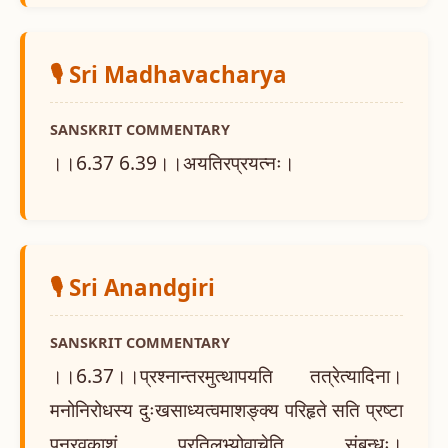
🎙️ Sri Madhavacharya
SANSKRIT COMMENTARY
।।6.37 6.39।।अयतिरप्रयत्नः।
🎙️ Sri Anandgiri
SANSKRIT COMMENTARY
।।6.37।।प्रश्नान्तरमुत्थापयति तत्रेत्यादिना।
मनोनिरोधस्य दुःखसाध्यत्वमाशङ्क्य परिहृते सति प्रष्टा
पुनरवकाशं प्रतिलभ्योवाचेति संबन्धः।