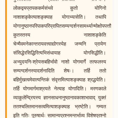
लोकद्वयप्रापककर्मसंभवे कुतो योगिनो
नाशाशङ्केत्याशङ्क्याह योगाभ्यासेति। तथापि
योगानुष्ठानपरिपाकपरिप्रापितसम्यग्दर्शनसामर्थ्यान्मोक्षोपपत्तौ
कुतस्तस्य नाशाशङ्केति
चेन्मैवमनेकान्तरायवत्त्वाद्योगस्येह जन्मनि प्रायेण
संसिद्धेरसिद्धिरित्यभिसंधायाह योगसिद्धीति।
अभ्युदयनिःश्रेयसबहिर्भावो नाशो योगमार्गे तत्फलस्य
सम्यग्दर्शनस्यादर्शनादिति शेषः। तर्हि ततो
बहिर्मुखत्वमेवात्यन्तिकं संवृत्तमित्याशङ्क्याह श्रद्धयेति।
तर्हि योगमार्गमाश्रयते नेत्याह योगादिति। मरणकाले
व्याकुलेन्द्रियस्य ज्ञानसाधनानुष्ठानावकाशाभावाद् युक्तं
ततश्चलितमानसत्वमित्याशङ्क्याह भ्रष्टेति। गम्यत
इति गतिः पुरुषार्थः सामान्यप्रश्नमन्तर्भाव्य विशेषप्रश्नो