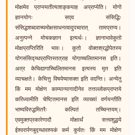
मोक्षमेव प्राप्स्यतीत्याशङ्कयाह अप्राप्येति। योगो
ज्ञानयोगः सएव संसिद्धिः
संसिद्धशब्दवाच्यमोक्षसाधनत्वादुपचारात् तामप्राप्य।
अनुत्पन्ने मोचकज्ञान इत्यर्थः। ज्ञानाभावेकुतो
मोक्षप्राप्तिरिति भावः। कुतो वोक्तश्रद्धोपेतस्य
योगसंसिद्य्धप्राप्तिस्तत्राह योगा़च्चलितमानस इति।
अत्र केचिद्यागाच्चिलितमानस इत्यस्य मृत इति
व्याचक्षते। केचित्तु विषयेष्वासक्त इति वदन्ति। अन्येतु
किं मम मोक्षेण काम्यान्यागादीनेव तत्तल्लोकप्राप्तये
करिध्यामीति चेष्टितमानस इति व्याख्यां वर्णयन्तीति
भाष्यविरुद्धमितरैः कल्पितं तच्चिन्तयम्।
एवमुक्तप्रकारेणादौ मोक्षार्थं सत्त्वशुद्धये
ईश्वरार्पणबुद्य्धावश्यकं कर्म कुर्वतः किं मम मोक्षेण