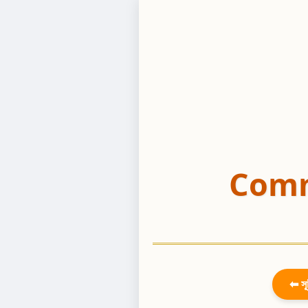
Comm
⬅ সূ