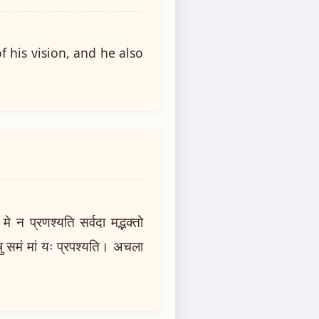
f his vision, and he also
 न प्रणश्यति सर्वदा मद्भक्तो
तेषु समं मां यः प्रपश्यति। अचला