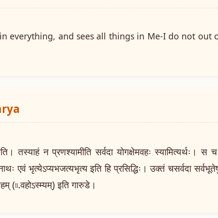
 everything, and sees all things in Me-I do not out o
arya
स्याहं न प्रणश्यामीति सर्वदा योगक्षेमवहः स्यामित्यर्थः। स च मे
नाथः एवं भृत्येऽप्यभजत्यभृत्य इति हि प्रसिद्धिः। उक्तं चसर्वदा सर्वभू
्यहम् (৷৷.वहोऽस्म्यम्) इति गारुडे।