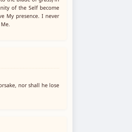
unity of the Self become
ve My presence. I never
n Me.
rsake, nor shall he lose