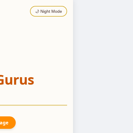
🌙 Night Mode
Gurus
Page