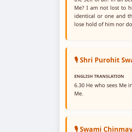
Me? I am not lost to h
identical or one and t
lose hold of him nor do
🎙️ Shri Purohit S
ENGLISH TRANSLATION
6.30 He who sees Me in 
Me.
🎙️ Swami Chinm