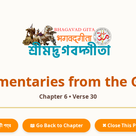
entaries from the 
Chapter 6 • Verse 30
চী পত্র
📖 Go Back to Chapter
✖ Close This 