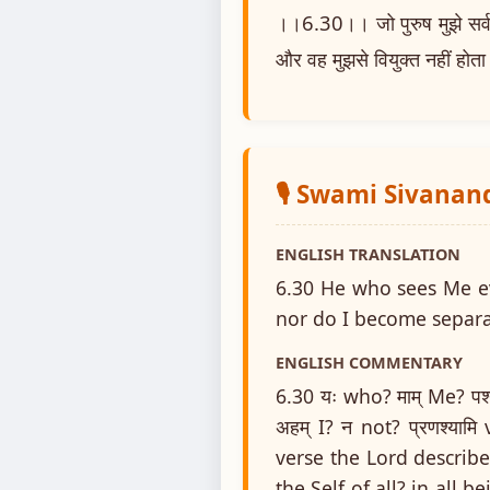
।।6.30।। जो पुरुष मुझे सर्वत्
और वह मुझसे वियुक्त नहीं होत
🎙️ Swami Sivanan
ENGLISH TRANSLATION
6.30 He who sees Me e
nor do I become separ
ENGLISH COMMENTARY
6.30 यः who? माम् Me? पश्
अहम् I? न not? प्रणश्या
verse the Lord describe
the Self of all? in all