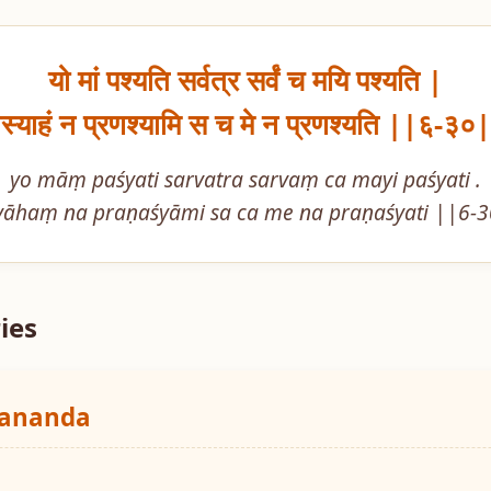
यो मां पश्यति सर्वत्र सर्वं च मयि पश्यति |

स्याहं न प्रणश्यामि स च मे न प्रणश्यति ||६-३०
yo māṃ paśyati sarvatra sarvaṃ ca mayi paśyati .

yāhaṃ na praṇaśyāmi sa ca me na praṇaśyati ||6-
ies
yananda