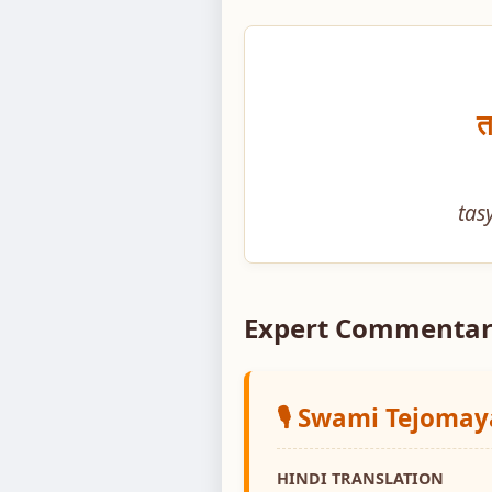
त
tas
Expert Commentar
🎙️ Swami Tejoma
HINDI TRANSLATION