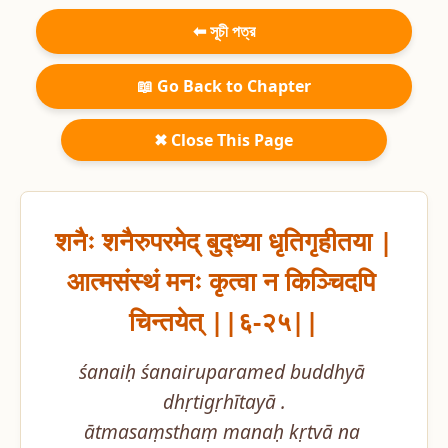
⬅ সূচী পত্র
📖 Go Back to Chapter
✖ Close This Page
शनैः शनैरुपरमेद् बुद्ध्या धृतिगृहीतया |

आत्मसंस्थं मनः कृत्वा न किञ्चिदपि 
चिन्तयेत् ||६-२५||
śanaiḥ śanairuparamed buddhyā 
dhṛtigṛhītayā .

ātmasaṃsthaṃ manaḥ kṛtvā na 