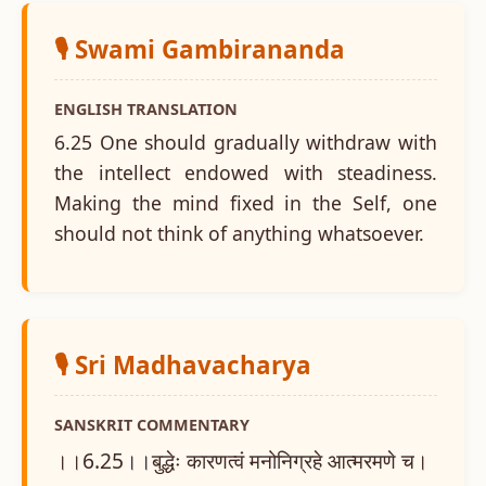
🎙️ Swami Gambirananda
ENGLISH TRANSLATION
6.25 One should gradually withdraw with
the intellect endowed with steadiness.
Making the mind fixed in the Self, one
should not think of anything whatsoever.
🎙️ Sri Madhavacharya
SANSKRIT COMMENTARY
।।6.25।।बुद्धेः कारणत्वं मनोनिग्रहे आत्मरमणे च।