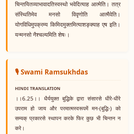
चिन्तयितव्याभावादतिस्वस्थो भवेदित्याह आत्मेति। तत्र
संस्थितिमेव मनसो विवृणोति आत्मैवेति।
योगविधिमुपक्रम्य किमिदमुक्तमित्याशङ्क्याह एष इति।
यन्मनसो नैश्चल्यमिति शेषः।
🎙️ Swami Ramsukhdas
HINDI TRANSLATION
।।6.25।। धैर्ययुक्त बुद्धिके द्वारा संसारसे धीरे-धीरे
उपराम हो जाय और परमात्मस्वरूपमें मन-(बुद्धि-) को
सम्यक् प्रकारसे स्थापन करके फिर कुछ भी चिन्तन न
करे।