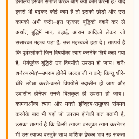
इसलिये इसको समाप्त करके आगे क्या काम करना है? यदि
इससे भी बढ़कर कोई काम है तो इसको छोड़ो और उस
कामको अभी करो!--इस प्रकार बुद्धिको वशमें कर ले
अर्थात् बुद्धिमें मान, बड़ाई, आराम आदिको लेकर जो
संसारका महत्त्व पड़ा है, उस महत्त्वको हटा दे। तात्पर्य है
कि पूर्वश्लोकमें जिन विषयोंका त्याग करनेके लिये कहा गया
है, धैर्यपूर्वक बुद्धिसे उन विषयोंसे उपराम हो जाय।'शनैः
शनैरुपरमेत्'--उपराम होनेमें जल्दबाजी न करे; किन्तु धीरे-
धीरे उपेक्षा करते-करते विषयोंसे उदासीन हो जाय और
उदासीन होनेपर उनसे बिलकुल ही उपराम हो जाय।
कामनाओंका त्याग और मनसे इन्द्रिय-समूहका संयमन
करनेके बाद भी यहाँ जो उपराम होनेकी बात बतायी है,
उसका तात्पर्य है कि किसी त्याज्य वस्तुका त्याग करनेपर
भी उस त्याज्य वस्तुके साथ आंशिक द्वेषका भाव रह सकता