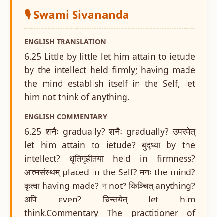
🎙️ Swami Sivananda
ENGLISH TRANSLATION
6.25 Little by little let him attain to ietude
by the intellect held firmly; having made
the mind establish itself in the Self, let
him not think of anything.
ENGLISH COMMENTARY
6.25 शनैः gradually? शनैः gradually? उपरमेत्
let him attain to ietude? बुद्ध्या by the
intellect? धृतिगृहीतया held in firmness?
आत्मसंस्थम् placed in the Self? मनः the mind?
कृत्वा having made? न not? किञ्चित् anything?
अपि even? चिन्तयेत् let him
think.Commentary The practitioner of