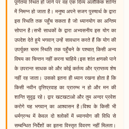
पूर्णतया स्थित हो जाने पर वह एक दिव्य अलौकिक शान्ति
में निमग्न हो जाता है। मनुष्य अपने सजग पुरुषार्थ के द्वारा
इस स्थिति तक पहुँच सकता है जो ध्यानयोग का अन्तिम
सोपान है।सभी साधकों के द्वारा अभ्यसनीय इस योग का
उपदेश देते हुये भगवान् उन्हें सावधान करते हैं कि योग की
उपर्युक्त चरम स्थिति तक पहुँचने के पश्चात् किसी अन्य
विषय का चिन्तन नहीं करना चाहिये।इस शांत क्षणको पाने
के उपरान्त साधक को और कोई कर्तव्य और प्राप्तव्य शेष
नहीं रह जाता। उसको इतना ही ध्यान रखना होता है कि
किसी नवीन वृत्तिप्रवाह का प्रारम्भ न हो और मन की
शान्ति सुदृढ़ रहे। द्वार खटखटाओ और तुम अन्दर प्रवेश
करोगे यह भगवान् का आश्वासन है।विश्व के किसी भी
धर्मग्रन्थ में केवल दो श्लोकों में ध्यानयोग की विधि से
सम्बन्धित निर्देशों का इतना विस्तृत विवरण नहीं मिलता।