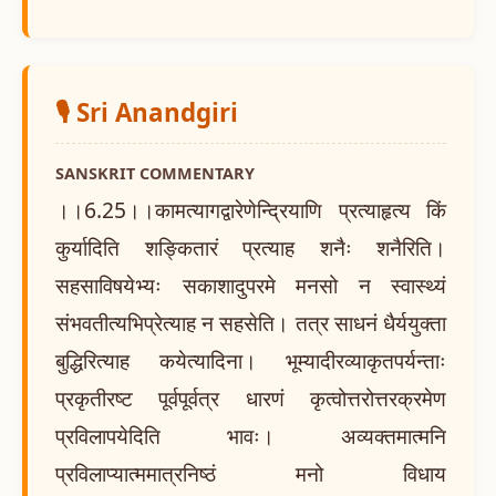
🎙️ Sri Anandgiri
SANSKRIT COMMENTARY
।।6.25।।कामत्यागद्वारेणेन्द्रियाणि प्रत्याहृत्य किं
कुर्यादिति शङ्कितारं प्रत्याह शनैः शनैरिति।
सहसाविषयेभ्यः सकाशादुपरमे मनसो न स्वास्थ्यं
संभवतीत्यभिप्रेत्याह न सहसेति। तत्र साधनं धैर्ययुक्ता
बुद्धिरित्याह कयेत्यादिना। भूम्यादीरव्याकृतपर्यन्ताः
प्रकृतीरष्ट पूर्वपूर्वत्र धारणं कृत्वोत्तरोत्तरक्रमेण
प्रविलापयेदिति भावः। अव्यक्तमात्मनि
प्रविलाप्यात्ममात्रनिष्ठं मनो विधाय