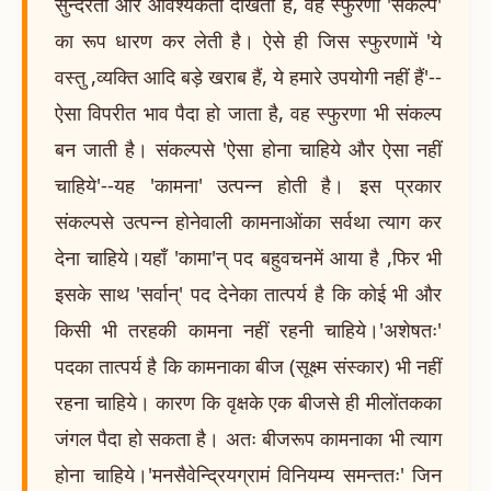
सुन्दरता और आवश्यकता दीखती है, वह स्फुरणा 'संकल्प'
का रूप धारण कर लेती है। ऐसे ही जिस स्फुरणामें 'ये
वस्तु ,व्यक्ति आदि बड़े खराब हैं, ये हमारे उपयोगी नहीं हैं'--
ऐसा विपरीत भाव पैदा हो जाता है, वह स्फुरणा भी संकल्प
बन जाती है। संकल्पसे 'ऐसा होना चाहिये और ऐसा नहीं
चाहिये'--यह 'कामना' उत्पन्न होती है। इस प्रकार
संकल्पसे उत्पन्न होनेवाली कामनाओंका सर्वथा त्याग कर
देना चाहिये।यहाँ 'कामा'न् पद बहुवचनमें आया है ,फिर भी
इसके साथ 'सर्वान्' पद देनेका तात्पर्य है कि कोई भी और
किसी भी तरहकी कामना नहीं रहनी चाहिये।'अशेषतः'
पदका तात्पर्य है कि कामनाका बीज (सूक्ष्म संस्कार) भी नहीं
रहना चाहिये। कारण कि वृक्षके एक बीजसे ही मीलोंतकका
जंगल पैदा हो सकता है। अतः बीजरूप कामनाका भी त्याग
होना चाहिये।'मनसैवेन्द्रियग्रामं विनियम्य समन्ततः' जिन