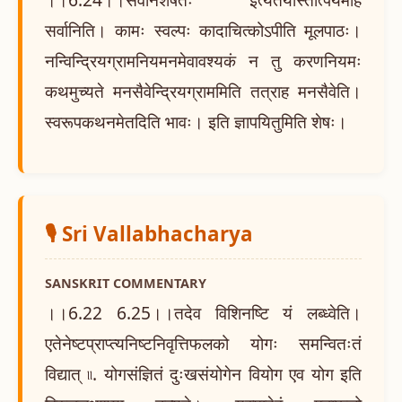
सर्वानिति। कामः स्वल्पः कादाचित्कोऽपीति मूलपाठः।
नन्विन्द्रियग्रामनियमनमेवावश्यकं न तु करणनियमः
कथमुच्यते मनसैवेन्द्रियग्राममिति तत्राह मनसैवेति।
स्वरूपकथनमेतदिति भावः। इति ज्ञापयितुमिति शेषः।
🎙️ Sri Vallabhacharya
SANSKRIT COMMENTARY
।।6.22 6.25।।तदेव विशिनष्टि यं लब्ध्वेति।
एतेनेष्टप्राप्त्यनिष्टनिवृत्तिफलको योगः समन्वितःतं
विद्यात् ৷৷. योगसंज्ञितं दुःखसंयोगेन वियोग एव योग इति