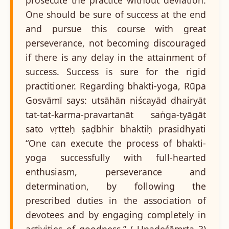
One should be sure of success at the end
and pursue this course with great
perseverance, not becoming discouraged
if there is any delay in the attainment of
success. Success is sure for the rigid
practitioner. Regarding bhakti-yoga, Rūpa
Gosvāmī says: utsāhān niścayād dhairyāt
tat-tat-karma-pravartanāt saṅga-tyāgāt
sato vṛtteḥ ṣaḍbhir bhaktiḥ prasidhyati
“One can execute the process of bhakti-
yoga successfully with full-hearted
enthusiasm, perseverance and
determination, by following the
prescribed duties in the association of
devotees and by engaging completely in
activities of goodness.” ( Upadeśāmṛta 3)