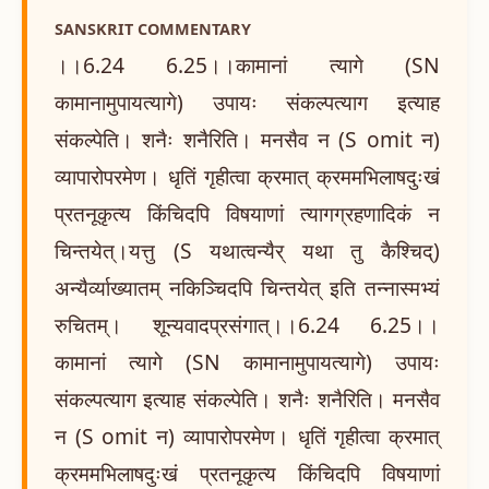
SANSKRIT COMMENTARY
।।6.24 6.25।।कामानां त्यागे (SN
कामानामुपायत्यागे) उपायः संकल्पत्याग इत्याह
संकल्पेति। शनैः शनैरिति। मनसैव न (S omit न)
व्यापारोपरमेण। धृतिं गृहीत्वा क्रमात् क्रममभिलाषदुःखं
प्रतनूकृत्य किंचिदपि विषयाणां त्यागग्रहणादिकं न
चिन्तयेत्।यत्तु (S यथात्वन्यैर् यथा तु कैश्चिद्)
अन्यैर्व्याख्यातम् नकिञ्चिदपि चिन्तयेत् इति तन्नास्मभ्यं
रुचितम्। शून्यवादप्रसंगात्।।6.24 6.25।।
कामानां त्यागे (SN कामानामुपायत्यागे) उपायः
संकल्पत्याग इत्याह संकल्पेति। शनैः शनैरिति। मनसैव
न (S omit न) व्यापारोपरमेण। धृतिं गृहीत्वा क्रमात्
क्रममभिलाषदुःखं प्रतनूकृत्य किंचिदपि विषयाणां