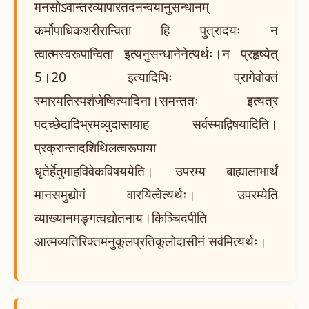
मनसोऽवान्तरव्यापारतदनन्वयानुसन्धानम्
कर्मोपाधिकशरीरान्विता हि पुत्रादयः न
त्वात्मस्वरूपान्विता इत्यनुसन्धानेनेत्यर्थः।न प्रहृष्येत्
5।20 इत्यादिभिः प्रागेवोक्तं
स्मारयतिस्पर्शजेष्वित्यादिना।समन्ततः इत्यत्र
पदच्छेदादिभ्रमव्युदासायाह सर्वस्माद्विषयादिति।
प्रक्रान्तादशिथिलत्वरूपाया
धृतेर्हेतुमाहविवेकविषययेति। उपरम्य बाह्यालाभार्थं
मानसमुद्योगं वारयित्वेत्यर्थः। उपरम्येति
व्याख्यानमङ्गत्वद्योतनाय।किञ्चिदपीति
आत्मव्यतिरिक्तमनुकूलप्रतिकूलोदासीनं सर्वमित्यर्थः।