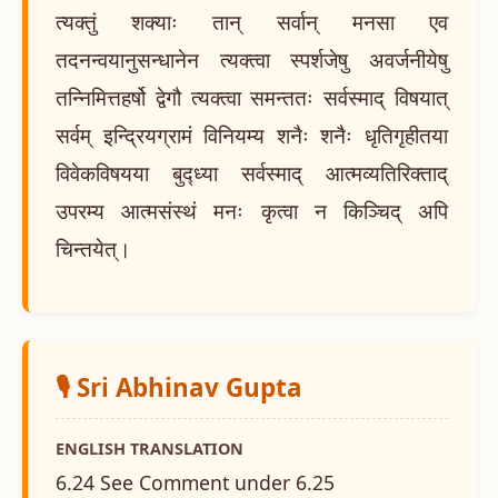
त्यक्तुं शक्याः तान् सर्वान् मनसा एव
तदनन्वयानुसन्धानेन त्यक्त्वा स्पर्शजेषु अवर्जनीयेषु
तन्निमित्तहर्षो द्वेगौ त्यक्त्वा समन्ततः सर्वस्माद् विषयात्
सर्वम् इन्द्रियग्रामं विनियम्य शनैः शनैः धृतिगृहीतया
विवेकविषयया बुद्ध्या सर्वस्माद् आत्मव्यतिरिक्ताद्
उपरम्य आत्मसंस्थं मनः कृत्वा न किञ्चिद् अपि
चिन्तयेत्।
🎙️ Sri Abhinav Gupta
ENGLISH TRANSLATION
6.24 See Comment under 6.25