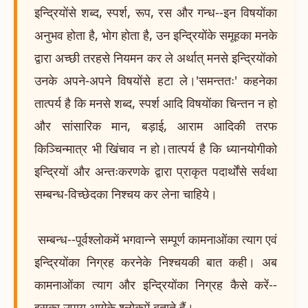
इन्द्रियोंसे शब्द, स्पर्श, रूप, रस और गन्ध--इन विषयोंका
अनुभव होता है, भोग होता है, उन इन्द्रियोंके समूहका मनके
द्वारा अच्छी तरहसे नियमन कर ले अर्थात् मनसे इन्द्रियोंको
उनके अपने-अपने विषयोंसे हटा ले।'समन्ततः' कहनेका
तात्पर्य है कि मनसे शब्द, स्पर्श आदि विषयोंका चिन्तन न हो
और सांसारिक मान, बड़ाई, आराम आदिकी तरफ
किञ्चिन्मात्र भी खिंचाव न हो।तात्पर्य है कि ध्यानयोगीको
इन्द्रियों और अन्तःकरणके द्वारा प्राकृत पदार्थोंसे सर्वथा
सम्बन्ध-विच्छेदका निश्चय कर लेना चाहिये।
सम्बन्ध--पूर्वश्लोकमें भगवान्ने सम्पूर्ण कामनाओंका त्याग एवं
इन्द्रियोंका निग्रह करनेके निश्चयकी बात कही। अब
कामनाओंका त्याग और इन्द्रियोंका निग्रह कैसे करें--
इसका उपाय आगेके श्लोकमें बताते हैं।