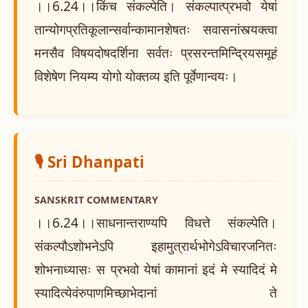
।।6.24।।किंच संकल्पेति। संकल्पात्प्रभवो येषां
तान्योगप्रतिकूलान्सर्वान्कामानशेषतः सवासनांस्त्यक्त्वा
मनसैव विषयदोषदर्शिना सर्वतः प्रसरन्तमिन्द्रियसमूहं
विशेषेण नियम्य योगो योक्तव्य इति पूर्वेणान्वयः।
🎙️ Sri Dhanpati
SANSKRIT COMMENTARY
।।6.24।।साधनान्तराण्यपि विधत्ते संकल्पेति।
संकल्पौऽशोभनेऽपि इहामुत्रार्थभोगेऽविचारजनितः
शोभनाध्यासः स प्रभवो येषां कामानां इदं मे स्यादिदं मे
स्यादित्येवंरुपाणमिच्छाभेदानां ते