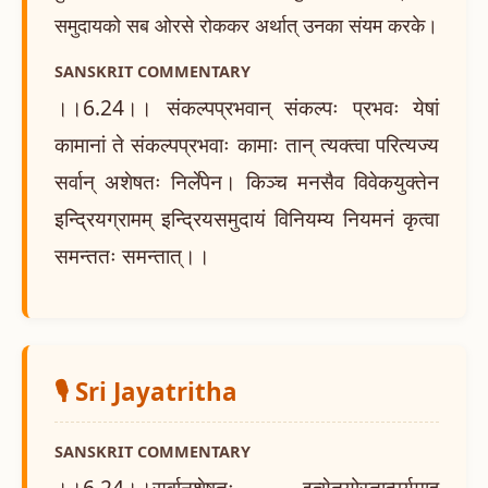
समुदायको सब ओरसे रोककर अर्थात् उनका संयम करके।
SANSKRIT COMMENTARY
।।6.24।। संकल्पप्रभवान् संकल्पः प्रभवः येषां
कामानां ते संकल्पप्रभवाः कामाः तान् त्यक्त्वा परित्यज्य
सर्वान् अशेषतः निर्लेपेन। किञ्च मनसैव विवेकयुक्तेन
इन्द्रियग्रामम् इन्द्रियसमुदायं विनियम्य नियमनं कृत्वा
समन्ततः समन्तात्।।
🎙️ Sri Jayatritha
SANSKRIT COMMENTARY
।।6.24।।सर्वानशेषतः इत्येतयोस्तात्पर्यमाह