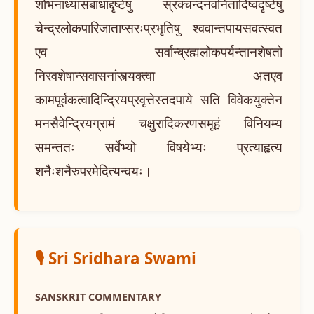
शोभनाध्यासबाधाद्दृष्टेषु स्रक्चन्दनवनितादिष्वदृष्टेषु
चेन्द्रलोकपारिजाताप्सरःप्रभृतिषु श्ववान्तपायसवत्स्वत
एव सर्वान्ब्रह्मलोकपर्यन्तानशेषतो
निरवशेषान्सवासनांस्त्यक्त्वा अतएव
कामपूर्वकत्वादिन्द्रियप्रवृत्तेस्तदपाये सति विवेकयुक्तेन
मनसैवेन्द्रियग्रामं चक्षुरादिकरणसमूहं विनियम्य
समन्ततः सर्वेभ्यो विषयेभ्यः प्रत्याहृत्य
शनैःशनैरुपरमेदित्यन्वयः।
🎙️ Sri Sridhara Swami
SANSKRIT COMMENTARY