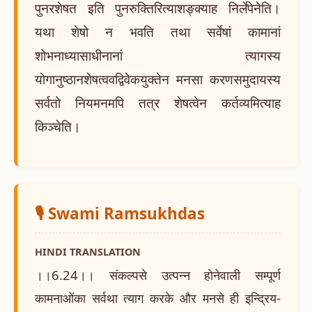
पुनरशेषत इति पुनरुक्तिरित्याशङ्क्याह निर्लेपेनेति।
यथा शेषो न भवति तथा सर्वेषां कामानां
शोभनाध्यासाधीनानां त्यागस्य
योगानुष्ठानशेषत्ववद्विवेकयुक्तेन मनसा करणसमुदायस्य
सर्वतो नियमनमपि तत्र शेषत्वेन कर्तव्यमित्याह
किञ्चेति।
🎙️ Swami Ramsukhdas
HINDI TRANSLATION
।।6.24।। संकल्पसे उत्पन्न होनेवाली सम्पूर्ण
कामनाओंका सर्वथा त्याग करके और मनसे ही इन्द्रिय-