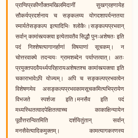
प्राग्विप्रकीर्णोक्तमखिलमिदानीं सुखग्रहणायेह
सौकर्यप्रदर्शनाय च सङ्कलय्य योगदशापर्यन्ततया
स्मार्यतेसङ्कल्प इत्यादिभिः श्लोकैः।सङ्कल्पप्रभवान्
सर्वान् कामांस्त्यक्त्वा इत्येतावतैव सिद्धौ पुनःअशेषतः इति
पदं निश्शेषत्यागानर्हाणां विषयाणां सूचकम्। न
चोत्तरवाक्ये तदन्वयः ग्रामशब्देन पर्याप्तत्वात्। अतः
प्रयुक्तपदवैयर्थ्यपरिहारायअशेषतश्च कामांस्त्यक्त्वा इति
चकाराभावेऽपि योज्यम्। अपि च सङ्कल्पप्रभवत्वेन
विशेषणमेव असङ्कल्पप्रभवकामसूचकमित्यभिप्रायेण
विभजते स्पर्शजा इति।मनसैव इति पदं
मध्यस्थितत्वादपेक्षितत्वाच्च काकाक्षिन्यायेन
पूर्वोत्तरान्वितमिति दर्शयितुंतान् सर्वान्
मनसैवेत्यादिकमुक्तम्। कामत्यागकरणस्य