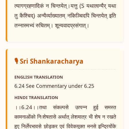
त्यागग्रहणादिकं न चिन्तयेत्।यत्तु (S यथात्वन्यैर् यथा
तु कैश्चिद्) अन्यैर्व्याख्यातम् नकिञ्चिदपि चिन्तयेत् इति
तन्नास्मभ्यं रुचितम्। शून्यवादप्रसंगात्।
🎙️ Sri Shankaracharya
ENGLISH TRANSLATION
6.24 See Commentary under 6.25
HINDI TRANSLATION
।।6.24।।तथा संकल्पसे उत्पन्न हुई समस्त
कामनाओंको निःशेषतासे अर्थात् लेशमात्र भी शेष न रखते
हुए निर्लेपभावसे छोड़कर एवं विवेकयुक्त मनसे इन्द्रियोंके