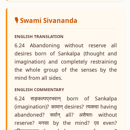
🎙️ Swami Sivananda
ENGLISH TRANSLATION
6.24 Abandoning without reserve all
desires born of Sankalpa (thought and
imagination) and completely restraining
the whole group of the senses by the
mind from all sides.
ENGLISH COMMENTARY
6.24 सङ्कल्पप्रभवान् born of Sankalpa
(imagination)? कामान् desires? त्यक्त्वा having
abandoned? सर्वान् all? अशेषतः without
reserve? मनसा by the mind? एव even?