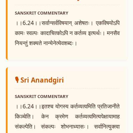
SANSKRIT COMMENTARY
।।6.24।।सर्वान्सर्वविषयान् अशेषतः। एकविषयोऽपि
कामः स्वल्पः कादाचित्कोऽपि न कर्तव्य इत्यर्थः। मनसैव
नियन्तुं शक्यते नान्येनेत्येवशब्दः।
🎙️ Sri Anandgiri
SANSKRIT COMMENTARY
।।6.24।।इतश्च योगस्य कर्तव्यत्वमिति प्रतिजानीते
किञ्चेति। केन क्रमेण कर्तव्यत्वमित्यपेक्षायामाह
संकल्पेति। संकल्पः शोभनाध्यासः। सर्वानित्युक्त्वा