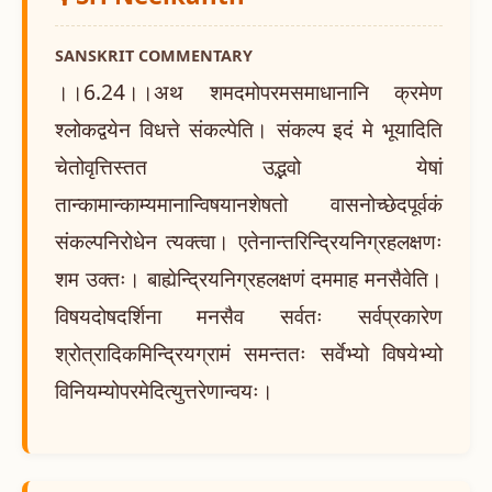
SANSKRIT COMMENTARY
।।6.24।।अथ शमदमोपरमसमाधानानि क्रमेण
श्लोकद्वयेन विधत्ते संकल्पेति। संकल्प इदं मे भूयादिति
चेतोवृत्तिस्तत उद्भवो येषां
तान्कामान्काम्यमानान्विषयानशेषतो वासनोच्छेदपूर्वकं
संकल्पनिरोधेन त्यक्त्वा। एतेनान्तरिन्द्रियनिग्रहलक्षणः
शम उक्तः। बाह्येन्द्रियनिग्रहलक्षणं दममाह मनसैवेति।
विषयदोषदर्शिना मनसैव सर्वतः सर्वप्रकारेण
श्रोत्रादिकमिन्द्रियग्रामं समन्ततः सर्वेभ्यो विषयेभ्यो
विनियम्योपरमेदित्युत्तरेणान्वयः।