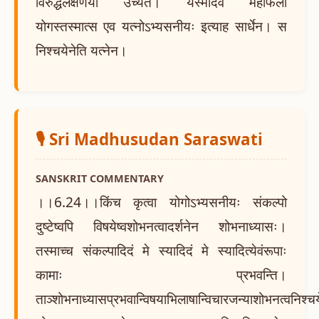
विरुद्धलक्षणया उच्यते। यस्मादेवं महाफलो
योगस्तस्मात्स एव यत्नोऽभ्यसनीयः इत्याह सार्धेन। स
निश्चयेनेति यत्नेन।
🎙️ Sri Madhusudan Saraswati
SANSKRIT COMMENTARY
।।6.24।।किंच कृत्वा योगोऽभ्यसनीयः संकल्पो
दुष्टेष्वपि विषयेष्वशोभनत्वादर्शनेन शोभनाध्यासः।
तस्माच्च संकल्पादिदं मे स्यादिदं मे स्यादित्येवंरूपाः
कामाः प्रभवन्ति।
ताञ्शोभनाध्यासप्रभवान्विषयाभिलाषान्विचारजन्याशोभनत्वनिश्च