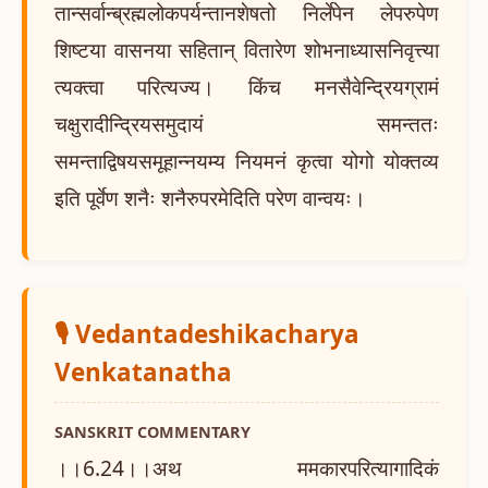
तान्सर्वान्ब्रह्मलोकपर्यन्तानशेषतो निर्लेपेन लेपरुपेण
शिष्टया वासनया सहितान् वितारेण शोभनाध्यासनिवृत्त्या
त्यक्त्वा परित्यज्य। किंच मनसैवेन्द्रियग्रामं
चक्षुरादीन्द्रियसमुदायं समन्ततः
समन्ताद्विषयसमूहान्नयम्य नियमनं कृत्वा योगो योक्तव्य
इति पूर्वेण शनैः शनैरुपरमेदिति परेण वान्वयः।
🎙️ Vedantadeshikacharya
Venkatanatha
SANSKRIT COMMENTARY
।।6.24।।अथ ममकारपरित्यागादिकं