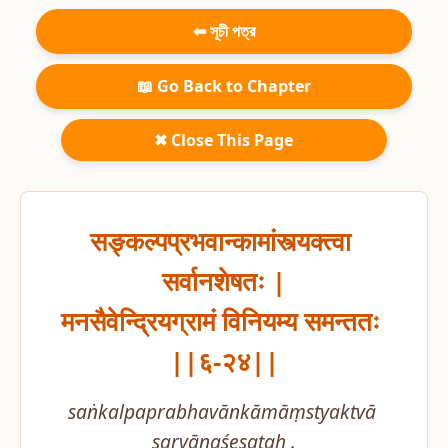
⬅ সূচী পত্র
📖 Go Back to Chapter
✖ Close This Page
सङ्कल्पप्रभवान्कामांस्त्यक्त्वा 
सर्वानशेषतः |

मनसैवेन्द्रियग्रामं विनियम्य समन्ततः 
||६-२४||
saṅkalpaprabhavānkāmāṃstyaktvā 
sarvānaśeṣataḥ .
