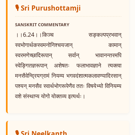
🎙️ Sri Purushottamji
SANSKRIT COMMENTARY
।।6.24।।किञ्च सङ्कल्पप्रभवान्
स्वभोगार्थकस्वमनोनिश्चयजान् कामान्
स्वरमणेच्छादिरूपान् सर्वान् भावानन्तरमपि
स्वेङ्गितज्ञरूपान् अशेषतः फलाभावज्ञाने त्यक्त्वा
मनसैवेन्द्रियग्रामं नियम्य भगवदंशात्मकलावण्यादिरसान्
पश्यन् मनसैव स्वार्थभोगरूपेणैव ततः विषयेभ्यो विनियम्य
वशे संस्थाप्य योगो योक्तव्य इत्यर्थः।
🎙️ Sri Neelkanth