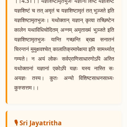
।।4.31।। यज्ञशिष्टामृतभुजः यज्ञानां शिष्टं यज्ञशिष्टं
यज्ञशिष्टं च तत् अमृतं च यज्ञशिष्टामृतं तत् भुञ्जते इति
यज्ञशिष्टामृतभुजः। यथोक्तान् यज्ञान् कृत्वा तच्छिष्टेन
कालेन यथाविधिचोदितम् अन्नम् अमृताख्यं भुञ्जते इति
यज्ञशिष्टामृतभुजः यान्ति गच्छन्ति ब्रह्म सनातनं
चिरन्तनं मुमुक्षवश्चेत् कालातिक्रमापेक्षया इति सामर्थ्यात्
गम्यते। न अयं लोकः सर्वप्राणिसाधारणोऽपि अस्ति
यथोक्तानां यज्ञानां एकोऽपि यज्ञः यस्य नास्ति सः
अयज्ञः तस्य। कुतः अन्यो विशिष्टसाधनसाध्यः
कुरुसत्तम।।
🎙️ Sri Jayatritha