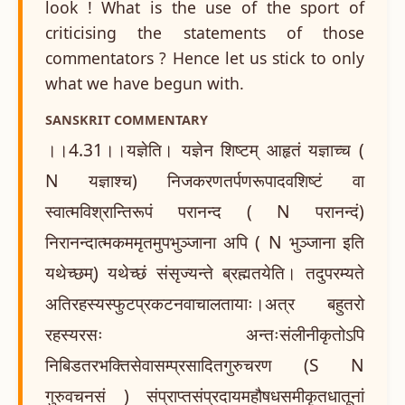
look ! What is the use of the sport of
criticising the statements of those
commentators ? Hence let us stick to only
what we have begun with.
SANSKRIT COMMENTARY
।।4.31।।यज्ञेति। यज्ञेन शिष्टम् आहृतं यज्ञाच्च (
N यज्ञाश्च) निजकरणतर्पणरूपादवशिष्टं वा
स्वात्मविश्रान्तिरूपं परानन्द ( N परानन्दं)
निरानन्दात्मकममृतमुपभुञ्जाना अपि ( N भुञ्जाना इति
यथेच्छम्) यथेच्छं संसृज्यन्ते ब्रह्मतयेति। तदुपरम्यते
अतिरहस्यस्फुटप्रकटनवाचालतायाः।अत्र बहुतरो
रहस्यरसः अन्तःसंलीनीकृतोऽपि
निबिडतरभक्तिसेवासम्प्रसादितगुरुचरण (S N
गुरुवचनसं ) संप्राप्तसंप्रदायमहौषधसमीकृतधातूनां