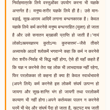
निर्वाहमात्रके लिये वस्तुओंका उपयोग करना भी यज्ञके
अन्तर्गत है। मनुष्य-शरीर यज्ञके लिये ही है। उसे मान-
बड़ाई, सुख-आराम आदिमें लगाना बन्धनकारक है। केवल
यज्ञके लिये कर्म करनेसे मनुष्य बन्धनरहित (मुक्त) हो जाता
है और उसे सनातन ब्रह्मकी प्राप्ति हो जाती है।'नायं
लोकोऽस्त्ययज्ञस्य कुतोऽन्यः कुरुसत्तम'--जैसे तीसरे
अध्यायके आठवें श्लोकमें भगवान्ने कहा कि कर्म न करनेसे
तेरा शरीर-निर्वाह भी सिद्ध नहीं होगा, ऐसे ही यहाँ कहते हैं
कि यज्ञ न करनेसे तेरा यह लोक भी लाभदायक नहीं रहेगा,
फिर परलोकका तो कहना ही क्या है! केवल स्वार्थभावसे
(अपने लिये) कर्म करनेसे इस लोकमें संघर्ष उत्पन्न हो
जायगा और सुख-शान्ति भंग हो जायगी तथा परलोकमें
कल्याण भी नहीं होगा।अपने कर्तव्यका पालन न करनेसे
घरमें भी भेद और संघर्ष पैदा हो जाता है, खटपट मच जाती