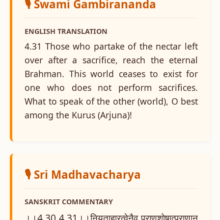
🎙️ Swami Gambirananda
ENGLISH TRANSLATION
4.31 Those who partake of the nectar left
over after a sacrifice, reach the eternal
Brahman. This world ceases to exist for
one who does not perform sacrifices.
What to speak of the other (world), O best
among the Kurus (Arjuna)!
🎙️ Sri Madhavacharya
SANSKRIT COMMENTARY
।।4.30 4.31।।नियताहारत्वेनैव प्राणशोषात्प्राणान्