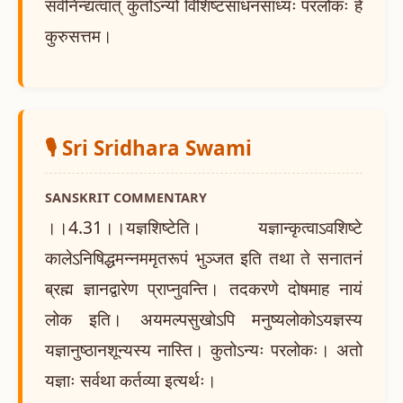
सर्वनिन्द्यत्वात् कुतोऽन्यो विशिष्टसाधनसाध्यः परलोकः हे
कुरुसत्तम।
🎙️ Sri Sridhara Swami
SANSKRIT COMMENTARY
।।4.31।।यज्ञशिष्टेति। यज्ञान्कृत्वाऽवशिष्टे
कालेऽनिषिद्धमन्नममृतरूपं भुञ्जत इति तथा ते सनातनं
ब्रह्म ज्ञानद्वारेण प्राप्नुवन्ति। तदकरणे दोषमाह नायं
लोक इति। अयमल्पसुखोऽपि मनुष्यलोकोऽयज्ञस्य
यज्ञानुष्ठानशून्यस्य नास्ति। कुतोऽन्यः परलोकः। अतो
यज्ञाः सर्वथा कर्तव्या इत्यर्थः।