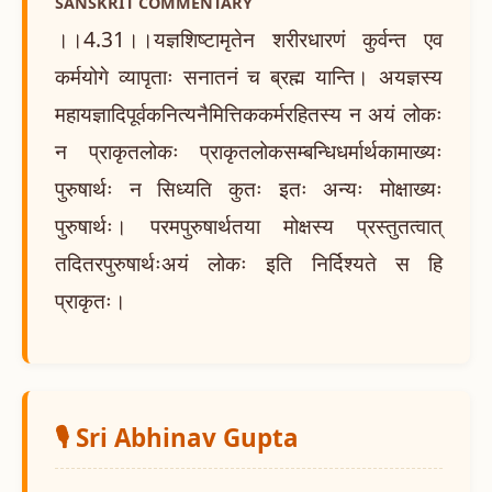
SANSKRIT COMMENTARY
।।4.31।।यज्ञशिष्टामृतेन शरीरधारणं कुर्वन्त एव
कर्मयोगे व्यापृताः सनातनं च ब्रह्म यान्ति। अयज्ञस्य
महायज्ञादिपूर्वकनित्यनैमित्तिककर्मरहितस्य न अयं लोकः
न प्राकृतलोकः प्राकृतलोकसम्बन्धिधर्मार्थकामाख्यः
पुरुषार्थः न सिध्यति कुतः इतः अन्यः मोक्षाख्यः
पुरुषार्थः। परमपुरुषार्थतया मोक्षस्य प्रस्तुतत्वात्
तदितरपुरुषार्थःअयं लोकः इति निर्दिश्यते स हि
प्राकृतः।
🎙️ Sri Abhinav Gupta