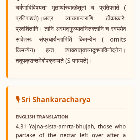
चर्वणादिविषयतां भूतार्थास्वादहेतुतां च प्रतिपद्यते (
प्रतिपाद्यते)।अत्र व्याख्यान्तराणि टीकाकारैः
प्रदर्शितानि। तानि अस्मद्गुरुपादनिरुक्तानि च स्वयमेव
सचेतसः संप्रधार्यन्तामितिं किमन्येन ( omits
किमन्येन) हन्त व्याख्यातृवचनदूषणाविनोदनेन।
तदुपक्रान्तमेवोपक्रम्यते (S पगम्यते)।
🎙️ Sri Shankaracharya
ENGLISH TRANSLATION
4.31 Yajna-sista-amrta-bhujah, those who
partake of the nectar left over after a