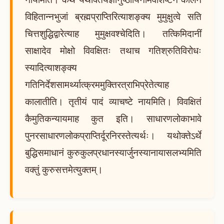
विहितान्नभुजां ब्रह्मप्राप्तिरित्याशङ्क्य मुमुक्षुत्वे सति
चित्तशुद्धिद्वारेत्याह मुमुक्षवश्चेदिति। तत्किमिदानीं
साक्षादेव मोक्षो विवक्षितः तथाच गतिश्रुतिविरोधः
स्यादित्याशङ्क्य
गतिनिर्देशसामर्थ्यात्क्रममुक्तिरत्राभिप्रेतेत्याह
कालातीति। तृतीयं पादं व्याचष्टे नायमिति। विवक्षितं
कैमुतिकन्यायमाह कुत इति। साधारणलोकाभावे
पुनरसाधारणलोकप्राप्तिर्दूरनिरस्तेत्यर्थः। यथोक्तेऽर्थे
बुद्धिसमाधानं कुरुकुलप्रधानस्यार्जुनस्यानायासलभ्यमिति
वक्तुं कुरुसत्तमेत्युक्तम्।