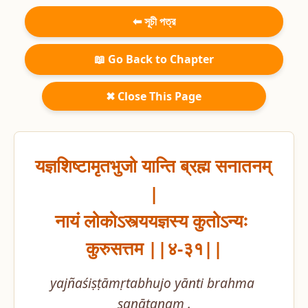
⬅ সূচী পত্র
📖 Go Back to Chapter
✖ Close This Page
यज्ञशिष्टामृतभुजो यान्ति ब्रह्म सनातनम् 
|

नायं लोकोऽस्त्ययज्ञस्य कुतोऽन्यः 
कुरुसत्तम ||४-३१||
yajñaśiṣṭāmṛtabhujo yānti brahma 
sanātanam .
