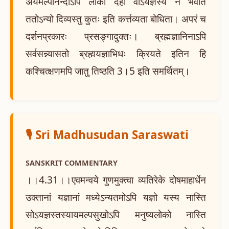
अयमल्पानन्दोऽपि लोको देहो वाऽयज्ञस्य न भवति
ततोऽन्यो दिव्यस्तु कुतः इति कर्त्तव्यता बोधिता। अपरं च
दर्शनप्रकारः प्रसङ्गादुक्तः। ब्रह्मज्ञानिनाऽपि
सर्वसन्न्यासतो ब्रह्मयज्ञाभिधः क्रियते इतिन हि
कश्चित्क्षणमपि जातु तिष्ठति 3।5 इति समर्थितम्।
🎙️ Sri Madhusudan Saraswati
SANSKRIT COMMENTARY
।।4.31।।एवमन्वये गुणमुक्त्वा व्यतिरेके दोषमाहार्धेन
उक्तानां यज्ञानां मध्येऽन्यतमोऽपि यज्ञो यस्य नास्ति
सोऽयज्ञस्तस्यायमल्पसुखोऽपि मनुष्यलोको नास्ति