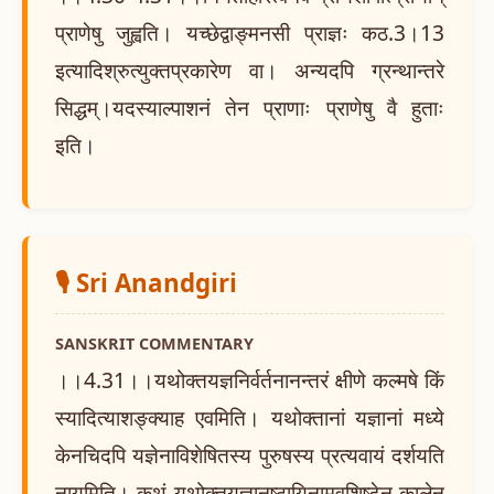
प्राणेषु जुह्वति। यच्छेद्वाङ्मनसी प्राज्ञः कठ.3।13
इत्यादिश्रुत्युक्तप्रकारेण वा। अन्यदपि ग्रन्थान्तरे
सिद्धम्।यदस्याल्पाशनं तेन प्राणाः प्राणेषु वै हुताः
इति।
🎙️ Sri Anandgiri
SANSKRIT COMMENTARY
।।4.31।।यथोक्तयज्ञनिर्वर्तनानन्तरं क्षीणे कल्मषे किं
स्यादित्याशङ्क्याह एवमिति। यथोक्तानां यज्ञानां मध्ये
केनचिदपि यज्ञेनाविशेषितस्य पुरुषस्य प्रत्यवायं दर्शयति
नायमिति। कथं यथोक्तयज्ञानुष्ठायिनामवशिष्टेन कालेन