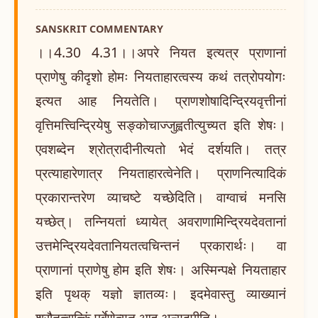
SANSKRIT COMMENTARY
।।4.30 4.31।।अपरे नियत इत्यत्र प्राणानां
प्राणेषु कीदृशो होमः नियताहारत्वस्य कथं तत्रोपयोगः
इत्यत आह नियतेति। प्राणशोषादिन्द्रियवृत्तीनां
वृत्तिमत्त्विन्द्रियेषु सङ्कोचाज्जुह्वतीत्युच्यत इति शेषः।
एवशब्देन श्रोत्रादीनीत्यतो भेदं दर्शयति। तत्र
प्रत्याहारेणात्र नियताहारत्वेनेति। प्राणनित्यादिकं
प्रकारान्तरेण व्याचष्टे यच्छेदिति। वाग्वाचं मनसि
यच्छेत्। तन्नियतां ध्यायेत् अवराणामिन्द्रियदेवतानां
उत्तमेन्द्रियदेवतानियतत्वचिन्तनं प्रकारार्थः। वा
प्राणानां प्राणेषु होम इति शेषः। अस्मिन्पक्षे नियताहार
इति पृथक् यज्ञो ज्ञातव्यः। इदमेवास्तु व्याख्यानं
श्रौतत्वात्किं पूर्वेणेत्यत आह अन्यदपीति।