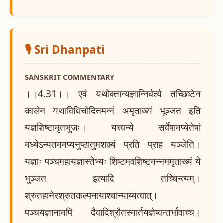
🎙️ Sri Dhanpati
SANSKRIT COMMENTARY
।।4.31।। एवं यथोक्तान्यज्ञान्निर्वर्त्य तच्छिष्टेन
कालेन यथाविधिचोदितमन्नं अमृताख्यं भूञ्जत इति
यज्ञशिष्टामृतभुजः। यत्त्वन्ये सर्वेषामप्येतेषां
मध्येऽन्यतममप्यनुष्ठातुमशक्यं प्रति प्राह यञ्जेति।
यज्ञाः पञ्चमहायज्ञास्तेभ्यः शिष्टमवशिष्टमन्नममृताख्यं ये
भुञ्जत इत्यादि तच्चिन्त्यम्।
श्रुतहानेरश्रुतकल्पनायाश्चान्याय्यत्वात्।
पञ्चयज्ञानामपि दैवादिश्रौतस्मार्तयज्ञेष्वन्तर्भावाच्च।