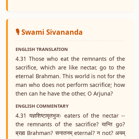
🎙️ Swami Sivananda
ENGLISH TRANSLATION
4.31 Those who eat the remnants of the
sacrifice, which are like nectar, go to the
eternal Brahman. This world is not for the
man who does not perform sacrifice; how
then can he have the other, O Arjuna?
ENGLISH COMMENTARY
4.31 यज्ञशिष्टामृतभुजः eaters of the nectar --
the remnants of the sacrifice? यान्ति go?
ब्रह्म Brahman? सनातनम् eternal? न not? अयम्