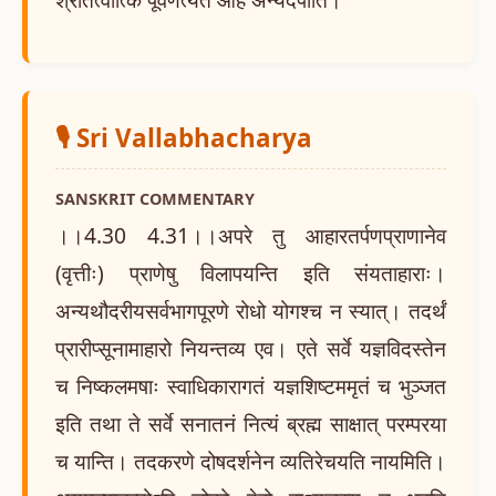
🎙️ Sri Vallabhacharya
SANSKRIT COMMENTARY
।।4.30 4.31।।अपरे तु आहारतर्पणप्राणानेव
(वृत्तीः) प्राणेषु विलापयन्ति इति संयताहाराः।
अन्यथौदरीयसर्वभागपूरणे रोधो योगश्च न स्यात्। तदर्थं
प्रारीप्सूनामाहारो नियन्तव्य एव। एते सर्वे यज्ञविदस्तेन
च निष्कलमषाः स्वाधिकारागतं यज्ञशिष्टममृतं च भुञ्जत
इति तथा ते सर्वे सनातनं नित्यं ब्रह्म साक्षात् परम्परया
च यान्ति। तदकरणे दोषदर्शनेन व्यतिरेचयति नायमिति।