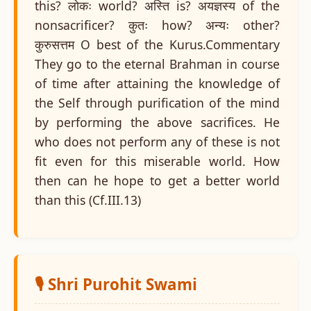
this? लोकः world? अस्ति is? अयज्ञस्य of the
nonsacrificer? कुतः how? अन्यः other?
कुरुसत्तम O best of the Kurus.Commentary
They go to the eternal Brahman in course
of time after attaining the knowledge of
the Self through purification of the mind
by performing the above sacrifices. He
who does not perform any of these is not
fit even for this miserable world. How
then can he hope to get a better world
than this (Cf.III.13)
🎙️ Shri Purohit Swami