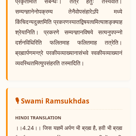
प्रकृतमिति संबन्धः। तत्र हेतुः तस्यैवेति।
सम्यग्ज्ञानेनोपक्रम्य तेनैवोपसंहारेऽपि मध्ये
किंचिदन्यदुक्तमिति प्रकरणस्यातद्विषयत्वमित्याशङ्क्याह
श्रेयानिति। प्रकरणे सम्यग्ज्ञानविषये सत्यनुपपन्नो
दर्शनविधिरिति फलितमाह फलितमाह तत्रेति।
ब्रह्मार्पणमन्त्रे परकीयव्याख्यानासंभवे स्वकीयव्याख्यानं
व्यवस्थितमित्युपसंहरति तस्मादिति।
🎙️ Swami Ramsukhdas
HINDI TRANSLATION
।।4.24।। जिस यज्ञमें अर्पण भी ब्रह्म है, हवी भी ब्रह्म