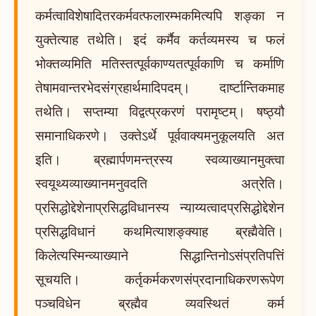
कर्मत्वाविशेषादितरकर्मवत्फलारम्भकमित्यपि शङ्का न
युक्तेत्याह तथेति। इदं कर्मैव कर्तव्यमस्य च फलं
भोक्तव्यमिति मतिस्तत्पूर्वकाण्यतत्पूर्वकाणि च कर्माणि
तेषामवान्तरभेदसंग्रहार्थमादिपदम्। दार्ष्टान्तिकमाह
तथेति। सप्तम्या विद्वत्प्रकरणं परामृष्टम्। षष्ठ्यौ
समानाधिकरणे। उक्तेऽर्थे पूर्ववाक्यमनुकूलयति अत
इति। ब्रह्मार्पणमन्त्रस्य स्वव्याख्यानमुक्त्वा
स्वयूथ्यव्याख्यानमनुवदति अत्रेति।
प्रसिद्धोद्देशेनाप्रसिद्धविधानस्य न्याय्यत्वादप्रसिद्धोद्देशेन
प्रसिद्धविधानं कथमित्याशङ्क्याह ब्रह्मैवेति।
किलेत्यस्मिन्व्याख्याने सिद्धान्तिनोऽसंप्रतिपत्तिं
सूचयति। कर्तृकर्मकरणसंप्रदानाधिकरणरूपेण
पञ्चविधेन ब्रह्मैव व्यवस्थितं कर्म