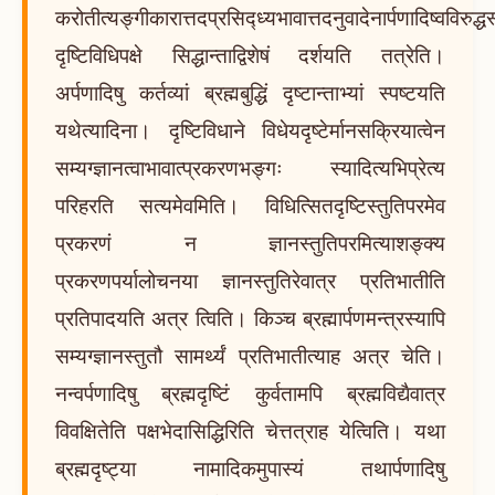
करोतीत्यङ्गीकारात्तदप्रसिद्ध्यभावात्तदनुवादेनार्पणादिष्वविरुद्धस्त
दृष्टिविधिपक्षे सिद्धान्ताद्विशेषं दर्शयति तत्रेति।
अर्पणादिषु कर्तव्यां ब्रह्मबुद्धिं दृष्टान्ताभ्यां स्पष्टयति
यथेत्यादिना। दृष्टिविधाने विधेयदृष्टेर्मानसक्रियात्वेन
सम्यग्ज्ञानत्वाभावात्प्रकरणभङ्गः स्यादित्यभिप्रेत्य
परिहरति सत्यमेवमिति। विधित्सितदृष्टिस्तुतिपरमेव
प्रकरणं न ज्ञानस्तुतिपरमित्याशङ्क्य
प्रकरणपर्यालोचनया ज्ञानस्तुतिरेवात्र प्रतिभातीति
प्रतिपादयति अत्र त्विति। किञ्च ब्रह्मार्पणमन्त्रस्यापि
सम्यग्ज्ञानस्तुतौ सामर्थ्यं प्रतिभातीत्याह अत्र चेति।
नन्वर्पणादिषु ब्रह्मदृष्टिं कुर्वतामपि ब्रह्मविद्यैवात्र
विवक्षितेति पक्षभेदासिद्धिरिति चेत्तत्राह येत्विति। यथा
ब्रह्मदृष्ट्या नामादिकमुपास्यं तथार्पणादिषु