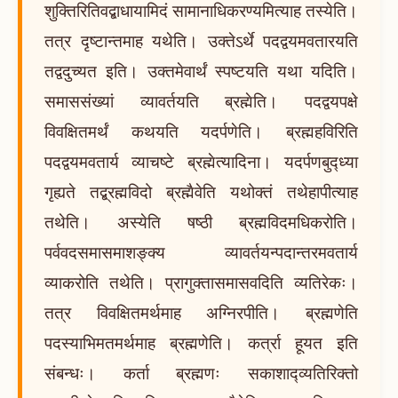
शुक्तिरितिवद्बाधायामिदं सामानाधिकरण्यमित्याह तस्येति।
तत्र दृष्टान्तमाह यथेति। उक्तेऽर्थे पदद्वयमवतारयति
तद्वदुच्यत इति। उक्तमेवार्थं स्पष्टयति यथा यदिति।
समाससंख्यां व्यावर्तयति ब्रह्मेति। पदद्वयपक्षे
विवक्षितमर्थं कथयति यदर्पणेति। ब्रह्महविरिति
पदद्वयमवतार्य व्याचष्टे ब्रह्मेत्यादिना। यदर्पणबुद्ध्या
गृह्यते तद्ब्रह्मविदो ब्रह्मैवेति यथोक्तं तथेहापीत्याह
तथेति। अस्येति षष्ठी ब्रह्मविदमधिकरोति।
पर्ववदसमासमाशङ्क्य व्यावर्तयन्पदान्तरमवतार्य
व्याकरोति तथेति। प्रागुक्तासमासवदिति व्यतिरेकः।
तत्र विवक्षितमर्थमाह अग्निरपीति। ब्रह्मणेति
पदस्याभिमतमर्थमाह ब्रह्मणेति। कर्त्रा हूयत इति
संबन्धः। कर्ता ब्रह्मणः सकाशाद्व्यतिरिक्तो