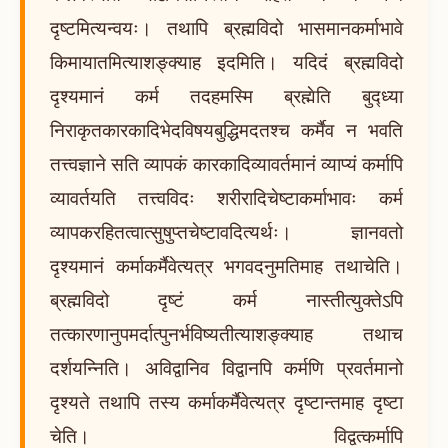
दृष्टमित्यन्वयः। तथापि ब्रह्मविदो भासमानकर्माभावे
किमायातमित्याशङ्क्याह इदमिति। यदिदं ब्रह्मविदो
दृश्यमानं कर्म तदहमस्मि ब्रह्मेति बुद्ध्या
निराकृतकारकादिभेदविषयबुद्धिमदतश्च कर्मैव न भवति
तत्त्वज्ञाने सति व्यापकं कारकादिव्यावर्तमानं व्याप्यं कर्मापि
व्यावर्तयति तत्त्वविदः शरीरादिचेष्टाकर्माभावः कर्म
व्यापकरहितत्वात्सुषुप्तचेष्टावदित्यर्थः। ज्ञानवतो
दृश्यमानं कर्माकर्मैवेत्यत्र भगवदनुमतिमाह तथाचेति।
ब्रह्मविदो दृष्टं कर्म नास्तीत्युक्तेऽपि
तत्कारणानुपमर्दात्पुनर्भविष्यतीत्याशङ्क्याह तथाच
दर्शयन्निति। अविद्वानिव विद्वानपि कर्मणि प्रवर्तमानो
दृश्यते तथापि तस्य कर्माकर्मैवेत्यत्र दृष्टान्तमाह दृष्टा
चेति। विद्वत्कर्मापि