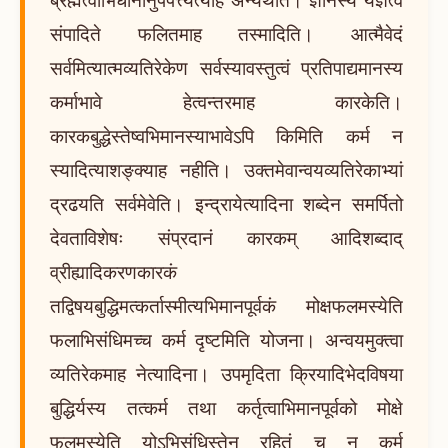
संपादिते फलितमाह तस्मादिति। आत्मैवेदं
सर्वमित्यात्मव्यतिरेकेण सर्वस्यावस्तुत्वं प्रतिपाद्यमानस्य
कर्माभावे हेत्वन्तरमाह कारकेति।
कारकबुद्धेस्तेष्वभिमानस्याभावेऽपि किमिति कर्म न
स्यादित्याशङ्क्याह नहीति। उक्तमेवान्वयव्यतिरेकाभ्यां
द्रढयति सर्वमेवेति। इन्द्रायेत्यादिना शब्देन समर्पितो
देवताविशेषः संप्रदानं कारकम् आदिशब्दाद्
व्रीह्यादिकरणकारकं
तद्विषयबुद्धिमत्कर्तास्मीत्यभिमानपूर्वकं मोक्षफलमस्येति
फलाभिसंधिमच्च कर्म दृष्टमिति योजना। अन्वयमुक्त्वा
व्यतिरेकमाह नेत्यादिना। उपमृदिता क्रियादिभेदविषया
बुद्धिर्यस्य तत्कर्म तथा कर्तृत्वाभिमानपूर्वको मोक्षे
फलमस्येति योऽभिसंधिस्तेन रहितं च न कर्म