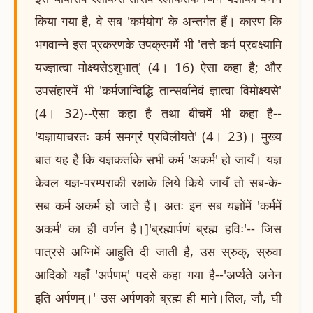
किया गया है, वे सब 'कर्मयोग' के अन्तर्गत हैं। कारण कि
भगवान्ने इस प्रकरणके उपक्रममें भी 'तत्ते कर्म प्रवक्ष्यामि
यज्ज्ञात्वा मोक्ष्यसेऽशुभात्' (4। 16) ऐसा कहा है; और
उपसंहारमें भी 'कर्मजान्विद्धि तान्सर्वानेवं ज्ञात्वा विमोक्ष्यसे'
(4। 32)--ऐसा कहा है तथा बीचमें भी कहा है--
'यज्ञायाचरतः कर्म समग्रं प्रविलीयते' (4। 23)। मुख्य
बात यह है कि यज्ञकर्ताके सभी कर्म 'अकर्म' हो जायँ। यज्ञ
केवल यज्ञ-परम्पराकी रक्षाके लिये किये जायँ तो सब-के-
सब कर्म अकर्म हो जाते हैं। अतः इन सब यज्ञोंमें 'कर्ममें
अकर्म' का ही वर्णन है।]'ब्रह्मार्पणं ब्रह्म हविः'-- जिस
पात्रसे अग्निमें आहुति दी जाती है, उस स्रुक्, स्रुवा
आदिको यहाँ 'अर्पणम्' पदसे कहा गया है--'अर्प्यते अनेन
इति अर्पणम्।' उस अर्पणको ब्रह्म ही माने।तिल, जौ, घी