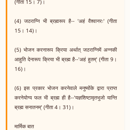
(गीता 15। 7)।
(4) जठराग्नि भी ब्रह्मरूप है-- 'अहं वैश्वानरः' (गीता
15। 14)।
(5) भोजन करनारूप क्रिया अर्थात् जठराग्निमें अन्नकी
आहुति देनारूप क्रिया भी ब्रह्म है--'अहं हुतम्' (गीता 9।
16)।
(6) इस प्रकार भोजन करनेवाले मनुष्योंके द्वारा प्राप्त
करनेयोग्य फल भी ब्रह्म ही है--'यज्ञशिष्टामृतभुजो यान्ति
ब्रह्म सनातनम्' (गीता 4। 31)।
मार्मिक बात