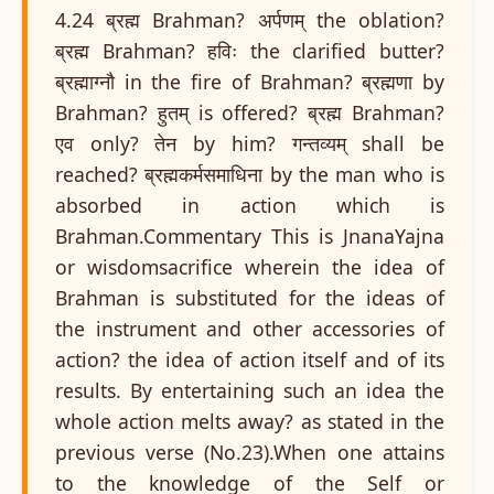
4.24 ब्रह्म Brahman? अर्पणम् the oblation?
ब्रह्म Brahman? हविः the clarified butter?
ब्रह्माग्नौ in the fire of Brahman? ब्रह्मणा by
Brahman? हुतम् is offered? ब्रह्म Brahman?
एव only? तेन by him? गन्तव्यम् shall be
reached? ब्रह्मकर्मसमाधिना by the man who is
absorbed in action which is
Brahman.Commentary This is JnanaYajna
or wisdomsacrifice wherein the idea of
Brahman is substituted for the ideas of
the instrument and other accessories of
action? the idea of action itself and of its
results. By entertaining such an idea the
whole action melts away? as stated in the
previous verse (No.23).When one attains
to the knowledge of the Self or