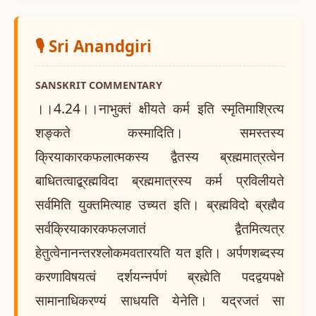
🎙️ Sri Anandgiri
SANSKRIT COMMENTARY
।।4.24।।नाभुक्तं क्षीयते कर्म इति स्मृतिमाश्रित्य
शङ्कते कस्मादिति। समस्तस्य
क्रियाकारकफलात्मकस्य द्वैतस्य ब्रह्ममात्रत्वेन
बाधितत्वाद्ब्रह्मविदा ब्रह्ममात्रस्य कर्म प्रविलीयते
सर्वमिति युक्तमित्याह उच्यत इति। ब्रह्मविदो ब्रह्मैव
सर्वक्रियाकारकफलजातं द्वैतमित्यत्र
हेतुत्वेनानन्तरश्लोकमवतारयति यत इति। अर्पणशब्दस्य
करणाविषयत्वं दर्शयन्नर्पणं ब्रह्मेति पदद्वयपक्षे
सामानाधिकरण्यं साधयति येनेति। यद्रजतं सा