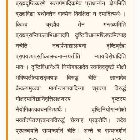
ब्रह्मदृष्टिकरणे सत्यर्पणादिकमेव प्राधान्येन ज्ञेयमिति
ब्रह्मविद्या यथोक्तेन वाक्येन विवक्षिता न स्यादित्यर्थः।
किञ्च ब्रह्मैव तेन गन्तव्यमिति
ब्रह्मप्राप्तिफलाभिधानादपि दृष्टिविधानमश्लिष्टमित्याह
नचेति। नचार्पणाद्यालम्बना दृष्टिर्ब्रह्म
प्रापयत्यप्रतीकालम्बनान्नयतीति न्यायविरोधादिति
भावः। दृष्टिविधानेऽपि नियोगबलादेव स्वर्गवददृष्टो मोक्षो
भविष्यतीत्याशङ्क्याह विरुद्धं चेति। ज्ञानादेव
कैवल्यमुक्त्वा मार्गान्तरापवादिन्या श्रुत्या विरुद्धं
मोक्षस्याविद्यानिवृत्तिलक्षणस्य दृष्टस्य
नैयोगिकत्ववचनमित्यर्थः। दृष्टिनियोगान्मोक्षो
भवतीत्येतत्प्रकरणविरुद्धं चेत्याह प्रकृतेति। तदेव
प्रपञ्चयति सम्यग्दर्शनं चेति। अन्ते च सम्यग्दर्शनं