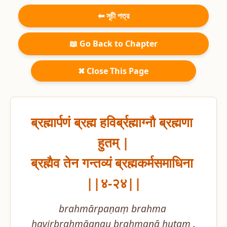
⬅ সূচী পত্র
📖 Go Back to Chapter
✖ Close This Page
ब्रह्मार्पणं ब्रह्म हविर्ब्रह्माग्नौ ब्रह्मणा 
हुतम् |

ब्रह्मैव तेन गन्तव्यं ब्रह्मकर्मसमाधिना 
||४-२४||
brahmārpaṇaṃ brahma 
havirbrahmāgnau brahmaṇā hutam .
