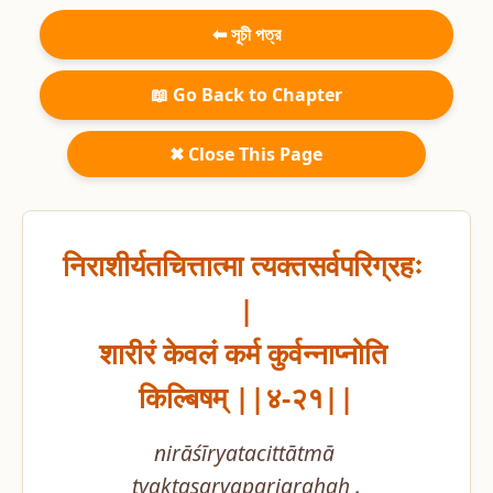
⬅ সূচী পত্র
📖 Go Back to Chapter
✖ Close This Page
निराशीर्यतचित्तात्मा त्यक्तसर्वपरिग्रहः 
|

शारीरं केवलं कर्म कुर्वन्नाप्नोति 
किल्बिषम् ||४-२१||
nirāśīryatacittātmā 
tyaktasarvaparigrahaḥ .
