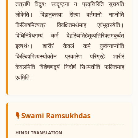
तत्रापि विदुषः स्वदृष्ट्या न प्रवृत्तिरिति सूचयति
लोकेति। विद्वानुक्तया रीत्या वर्तमानो नाप्नोति
किल्बिषमित्यत्र विवक्षितमर्थमाह एवंभूतस्येति।
विधिनिषेधगम्यं कर्म देहस्थितिहेतुव्यतिरिक्तमकुर्वत
इत्यर्थः। शारीरं केवलं कर्म कुर्वन्नाप्नोति
किल्बिषमित्यस्योक्तेन प्रकारेण परिग्रहे शारीरं
केवलमिति विशेषणद्वयं निर्दोषं सिध्यतीति फलितमाह
एवमिति।
🎙️ Swami Ramsukhdas
HINDI TRANSLATION