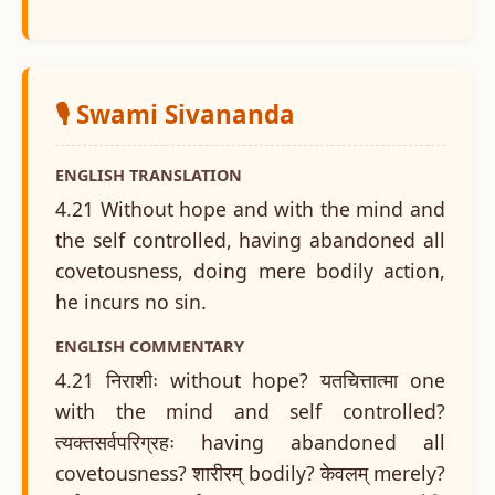
🎙️ Swami Sivananda
ENGLISH TRANSLATION
4.21 Without hope and with the mind and
the self controlled, having abandoned all
covetousness, doing mere bodily action,
he incurs no sin.
ENGLISH COMMENTARY
4.21 निराशीः without hope? यतचित्तात्मा one
with the mind and self controlled?
त्यक्तसर्वपरिग्रहः having abandoned all
covetousness? शारीरम् bodily? केवलम् merely?