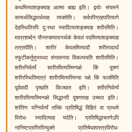
कथमित्याशङ्क्याह आत्मा बाह्य इति। द्वयोः संयमने
सत्यर्थसिद्धमर्थमाह त्यक्तेति। सर्वपरिग्रहपरित्यागे
देहस्थितिरपि दुःस्था स्यादित्याशङ्क्याह शरीरमिति।
मात्रशब्देन पौनरुक्त्यादनर्थकं केवलं पदमित्याशङ्क्याह
तत्रापीति। शारीरं केवलमित्यादौ शरीरपदार्थं
स्फुटीकर्तुमुभयथा संभावनया विकल्पयति शारीरमिति।
शरीरनिर्वर्त्यं शारीरमित्यस्मिन्पक्षे किं दूषणं
शरीरस्थितिमात्रं शारीरमित्यस्मिन्वा पक्षे किं फलमिति
पूर्ववादी पृच्छति किञ्चात इति। शरीरनिर्वर्त्यं
शारीरमित्यस्मिन्पक्षे सिद्धान्ती दूषणमाह उच्यत इति।
शरीरेण यन्निर्वर्त्यं तत्किं प्रतिषिद्धं विहितं वा प्रथमे
विरोधः स्यादित्याह यदेति। प्रतिषिद्धाचरणेऽपि
नानिष्टप्राप्तिरित्युक्ते प्रतिषेधशास्त्रविरोधः