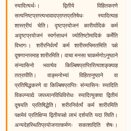
स्यादित्यर्थः। द्वितीये विहितकरणे
सत्यनिष्टप्राप्त्यभावादप्राप्तप्रतिषेधः स्यादित्याह
शास्त्रीयं चेति। दृष्टप्रयोजनं कारीर्यादिकं कर्म
अदृष्टप्रयोजनं स्वर्गसाधनं ज्योतिष्टोमादिकं कर्मेति
विभागः। शरीरनिर्वर्त्यं कर्म शारीरमभिमतमिति पक्षे
दूषणान्तरमाह शारीरमिति। वाचा मनसा चाकर्मणोऽनुष्ठाने
संन्यासिनो भवत्येव किल्बिषप्राप्तिरित्याशङ्क्याह
तत्रापीति। वाङ्मनोभ्यां विहितानुष्ठाने वा
प्रतिषिद्धकरणे वा किल्बिषप्राप्तिः संन्यासिनः स्यादिति
विकल्प्याद्ये जपध्यानविधिविरोधः स्यादित्युक्त्वा द्वितीयं
दूषयति प्रतिषिद्धेति। शरीरनिर्वर्त्यं कर्म शारीरमिति
पक्षमेवं प्रतिक्षिप्य द्वितीयपक्षे लाभं दर्शयति यदा त्विति।
अन्यदेहस्थितिप्रयोजनात्कर्मणः सकाशादिति शेषः।