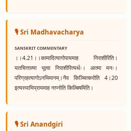
🎙️ Sri Madhavacharya
SANSKRIT COMMENTARY
।।4.21।।कामादित्यागोपायमाह निराशीरिति।
यतचित्तात्मा भूत्वा निराशीरित्यर्थः। आत्मा मनः।
परिग्रहत्यागोऽनभिमानम्।नैव किञ्चित्करोति 4।20
इत्यस्याभिप्रायमाह नाप्नोति किल्बिषमिति।
🎙️ Sri Anandgiri