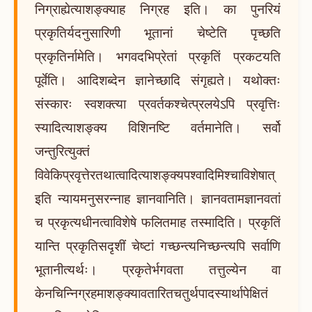
निग्राह्येत्याशङ्क्याह निग्रह इति। का पुनरियं
प्रकृतिर्यदनुसारिणी भूतानां चेष्टेति पृच्छति
प्रकृतिर्नामेति। भगवदभिप्रेतां प्रकृतिं प्रकटयति
पूर्वेति। आदिशब्देन ज्ञानेच्छादि संगृह्यते। यथोक्तः
संस्कारः स्वशक्त्या प्रवर्तकश्चेत्प्रलयेऽपि प्रवृत्तिः
स्यादित्याशङ्क्य विशिनष्टि वर्तमानेति। सर्वो
जन्तुरित्युक्तं
विवेकिप्रवृत्तेरतथात्वादित्याशङ्क्यपश्वादिमिश्चाविशेषात्
इति न्यायमनुसरन्नाह ज्ञानवानिति। ज्ञानवतामज्ञानवतां
च प्रकृत्यधीनत्वाविशेषे फलितमाह तस्मादिति। प्रकृतिं
यान्ति प्रकृतिसदृशीं चेष्टां गच्छन्त्यनिच्छन्त्यपि सर्वाणि
भूतानीत्यर्थः। प्रकृतेर्भगवता तत्तुल्येन वा
केनचिन्निग्रहमाशङ्क्यावतारितचतुर्थपादस्यार्थापेक्षितं