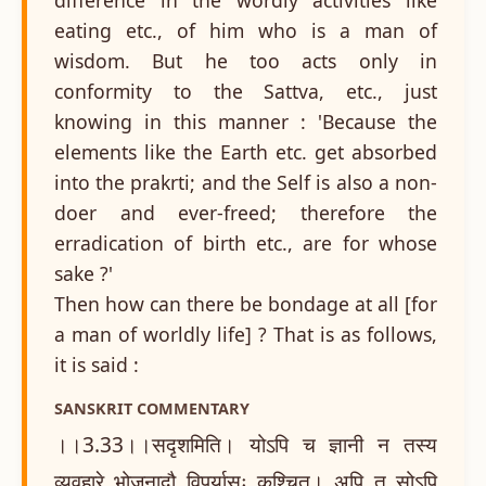
eating etc., of him who is a man of
wisdom. But he too acts only in
conformity to the Sattva, etc., just
knowing in this manner : 'Because the
elements like the Earth etc. get absorbed
into the prakrti; and the Self is also a non-
doer and ever-freed; therefore the
erradication of birth etc., are for whose
sake ?'
Then how can there be bondage at all [for
a man of worldly life] ? That is as follows,
it is said :
SANSKRIT COMMENTARY
।।3.33।।सदृशमिति। योऽपि च ज्ञानी न तस्य
व्यवहारे भोजनादौ विपर्यासः कश्चित्। अपि तु सोऽपि