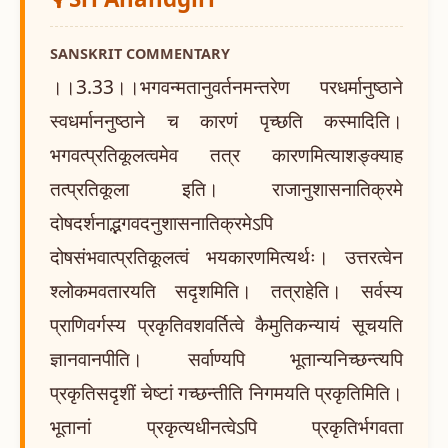
SANSKRIT COMMENTARY
।।3.33।।भगवन्मतानुवर्तनमन्तरेण परधर्मानुष्ठाने
स्वधर्माननुष्ठाने च कारणं पृच्छति कस्मादिति।
भगवत्प्रतिकूलत्वमेव तत्र कारणमित्याशङ्क्याह
तत्प्रतिकूला इति। राजानुशासनातिक्रमे
दोषदर्शनाद्भगवदनुशासनातिक्रमेऽपि
दोषसंभवात्प्रतिकूलत्वं भयकारणमित्यर्थः। उत्तरत्वेन
श्लोकमवतारयति सदृशमिति। तत्राहेति। सर्वस्य
प्राणिवर्गस्य प्रकृतिवशवर्तित्वे कैमुतिकन्यायं सूचयति
ज्ञानवानपीति। सर्वाण्यपि भूतान्यनिच्छन्त्यपि
प्रकृतिसदृशीं चेष्टां गच्छन्तीति निगमयति प्रकृतिमिति।
भूतानां प्रकृत्यधीनत्वेऽपि प्रकृतिर्भगवता