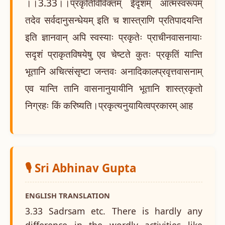
।।3.33।।प्रकृतिविविक्तम् ईदृशम् आत्मस्वरूपम्
तदेव सर्वदानुसन्धेयम् इति च शास्त्राणि प्रतिपादयन्ति
इति ज्ञानवान् अपि स्वस्याः प्रकृतेः प्राचीनवासनायाः
सदृशं प्राकृतविषयेषु एव चेष्टते कुतः प्रकृतिं यान्ति
भूतानि अचित्संसृष्टा जन्तवः अनादिकालप्रवृत्तवासनाम्
एव यान्ति तानि वासनानुयायीनि भूतानि शास्त्रकृतो
निग्रहः किं करिष्यति।प्रकृत्यनुयायित्वप्रकारम् आह
🎙️ Sri Abhinav Gupta
ENGLISH TRANSLATION
3.33 Sadrsam etc. There is hardly any
difference in the wordly activities like