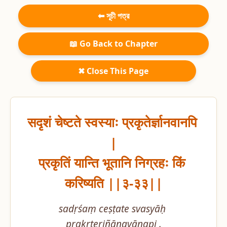
⬅ সূচী পত্র
📖 Go Back to Chapter
✖ Close This Page
सदृशं चेष्टते स्वस्याः प्रकृतेर्ज्ञानवानपि 
|

प्रकृतिं यान्ति भूतानि निग्रहः किं 
करिष्यति ||३-३३||
sadṛśaṃ ceṣṭate svasyāḥ 
prakṛterjñānavānapi .
