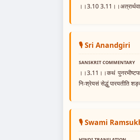
।।3.10 3.11।।अत्रार्थवाद
🎙️ Sri Anandgiri
SANSKRIT COMMENTARY
।।3.11।।कथं पुनरभीष्टफलविशेष
निःश्रेयसं सेद्धुं पारयतीति शङ
🎙️ Swami Ramsuk
HINDI TRANSLATION