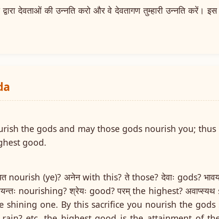
ारा देवताओं की उन्नति करो और वे देवतागण तुम्हारी उन्नति करें। इस 
।
da
ourish the gods and may those gods nourish you; thus
ighest good.
यत nourish (ye)? अनेन with this? ते those? देवाः gods? भाव
वयन्तः nourishing? श्रेयः good? परम् the highest? अवाप्स्
e shining one. By this sacrifice you nourish the gods
 rain? etc. the highest good is the attainment of t