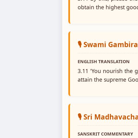
obtain the highest goo
🎙️ Swami Gambir
ENGLISH TRANSLATION
3.11 'You nourish the 
attain the supreme Goo
🎙️ Sri Madhavach
SANSKRIT COMMENTARY