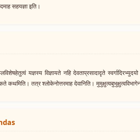
माह सहयज्ञा इति।
हेतुत्वं यज्ञस्य विज्ञायते नहि देवताप्रसादादृते स्वर्गादिरभ्युदयो 
्कते कथमिति। तत्र श्लोकेनोत्तरमाह देवानिति। मुमुक्षुत्वबुभुक्षुत्वविभा
hdas