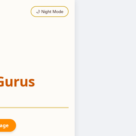
🌙 Night Mode
Gurus
Page