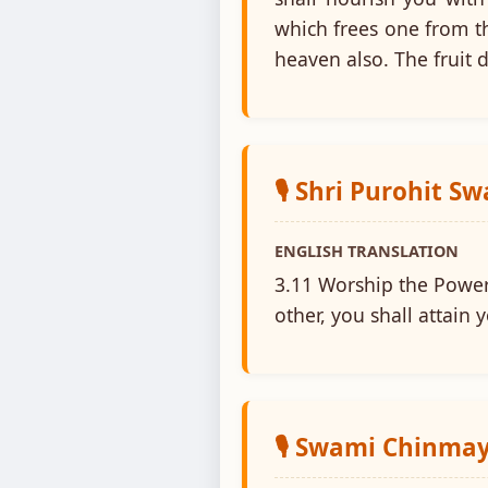
which frees one from t
heaven also. The fruit 
🎙️ Shri Purohit S
ENGLISH TRANSLATION
3.11 Worship the Power
other, you shall attain 
🎙️ Swami Chinm