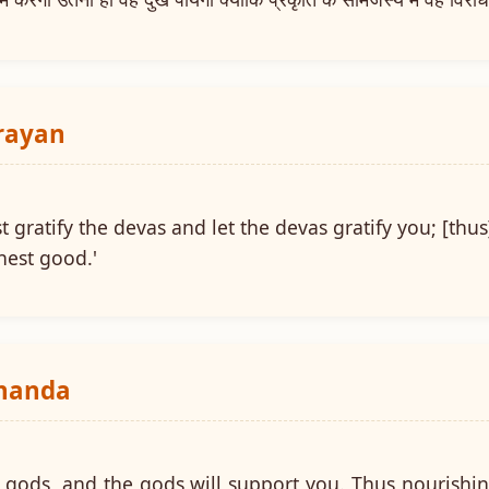
arayan
t gratify the devas and let the devas gratify you; [thus
hest good.'
ananda
he gods, and the gods will support you. Thus nourish