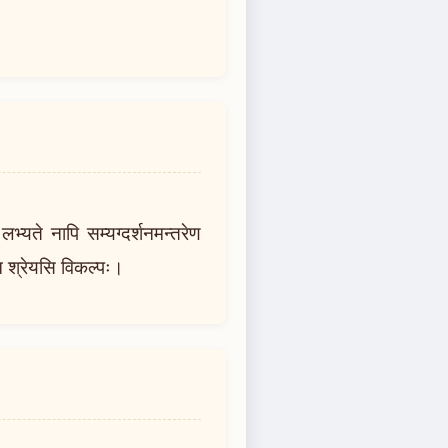
लभ्यते नापि सम्यग्दर्शनमन्तरेण
गेन श्रेयसि विकल्पः।