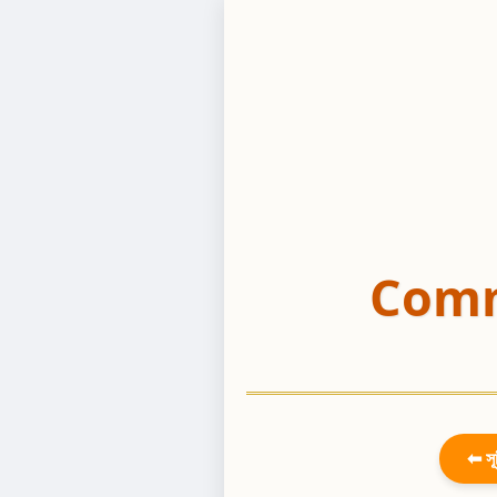
Comm
⬅ সূ