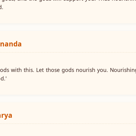
d.
ananda
gods with this. Let those gods nourish you. Nourishin
d.'
arya