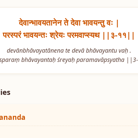
देवान्भावयतानेन ते देवा भावयन्तु वः |

परस्परं भावयन्तः श्रेयः परमवाप्स्यथ ||३-११||
devānbhāvayatānena te devā bhāvayantu vaḥ .

sparaṃ bhāvayantaḥ śreyaḥ paramavāpsyatha ||3
ies
yananda