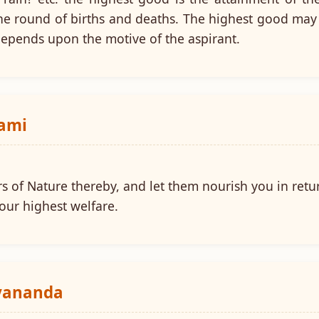
he round of births and deaths. The highest good may
depends upon the motive of the aspirant.
wami
s of Nature thereby, and let them nourish you in retu
your highest welfare.
ayananda