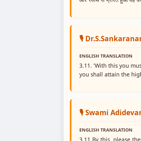
🎙️ Dr.S.Sankaran
ENGLISH TRANSLATION
3.11. 'With this you mus
you shall attain the hig
🎙️ Swami Adidev
ENGLISH TRANSLATION
3.11 By this, please t