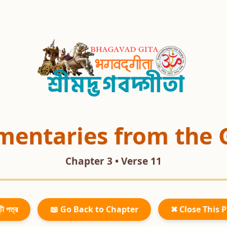
entaries from the 
Chapter 3 • Verse 11
চী পত্র
📖 Go Back to Chapter
✖ Close This 