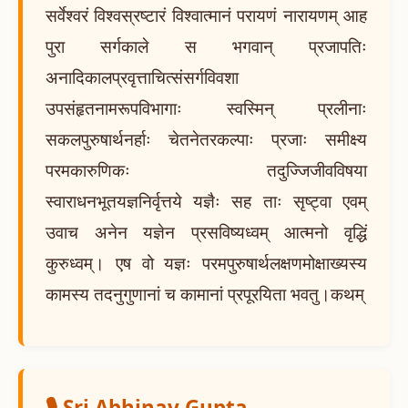
सर्वेश्वरं विश्वस्रष्टारं विश्वात्मानं परायणं नारायणम् आह
पुरा सर्गकाले स भगवान् प्रजापतिः
अनादिकालप्रवृत्ताचित्संसर्गविवशा
उपसंहृतनामरूपविभागाः स्वस्मिन् प्रलीनाः
सकलपुरुषार्थनर्हाः चेतनेतरकल्पाः प्रजाः समीक्ष्य
परमकारुणिकः तदुज्जिजीवविषया
स्वाराधनभूतयज्ञनिर्वृत्तये यज्ञैः सह ताः सृष्ट्वा एवम्
उवाच अनेन यज्ञेन प्रसविष्यध्वम् आत्मनो वृद्धिं
कुरुध्वम्। एष वो यज्ञः परमपुरुषार्थलक्षणमोक्षाख्यस्य
कामस्य तदनुगुणानां च कामानां प्रपूरयिता भवतु।कथम्
🎙️ Sri Abhinav Gupta