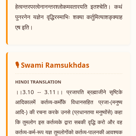
हेत्वन्तरपरत्वेनानन्तरश्लोकमवतारयति इतश्चेति। कथं
पुनरनेन यज्ञेन वृद्धिरस्माभिः शक्या कर्तुमित्याशङ्क्याह
एष इति।
🎙️ Swami Ramsukhdas
HINDI TRANSLATION
।।3.10 -- 3.11।। प्रजापति ब्रह्माजीने सृष्टिके
आदिकालमें कर्तव्य-कर्मोंके विधानसहित प्रजा-(मनुष्य
आदि-) की रचना करके उनसे (प्रधानतया मनुष्योंसे) कहा
कि तुमलोग इस कर्तव्यके द्वारा सबकी वृद्धि करो और वह
कर्तव्य-कर्म-रूप यज्ञ तुमलोगोंको कर्तव्य-पालनकी आवश्यक