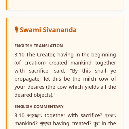
🎙️ Swami Sivananda
ENGLISH TRANSLATION
3.10 The Creator, having in the beginning
(of creation) created mankind together
with sacrifice, said, "By this shall ye
propagate; let this be the milch cow of
your desires (the cow which yields all the
desired objects)."
ENGLISH COMMENTARY
3.10 सहयज्ञाः together with sacrifice? प्रजाः
mankind? सृष्ट्वा having created? पुरा in the