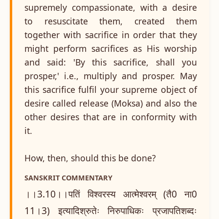
supremely compassionate, with a desire
to resuscitate them, created them
together with sacrifice in order that they
might perform sacrifices as His worship
and said: 'By this sacrifice, shall you
prosper,' i.e., multiply and prosper. May
this sacrifice fulfil your supreme object of
desire called release (Moksa) and also the
other desires that are in conformity with
it.
How, then, should this be done?
SANSKRIT COMMENTARY
।।3.10।।पतिं विश्वरस्य आत्मेश्वरम् (तै0 ना0
11।3) इत्यादिश्रुतेः निरुपाधिकः प्रजापतिशब्दः