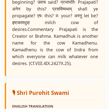
beginning? उवाच said? प्रजापतिः Prajapati?
अनेन by this? प्रसविष्यध्वम् shall ye
propagate? एषः this? वः your? अस्तु let be?
इष्टकामधुक् milch cow of
desires.Commentary Prajapati is the
Creator or Brahma. Kamadhuk is another
name for the cow Kamadhenu.
Kamadhenu is the cow of Indra from
which everyone can milk whatever one
desires. (Cf.VIII.4IX.2427X.25).
🎙️ Shri Purohit Swami
ENGLISH TRANSLATION