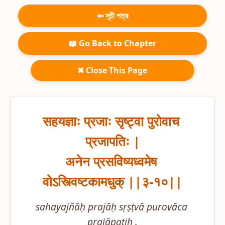
⬅ সূচী পত্র
📖 Go Back to Chapter
✖ Close This Page
सहयज्ञाः प्रजाः सृष्ट्वा पुरोवाच 
प्रजापतिः |

अनेन प्रसविष्यध्वमेष 
वोऽस्त्विष्टकामधुक् ||३-१०||
sahayajñāḥ prajāḥ sṛṣṭvā purovāca 
prajāpatiḥ .
