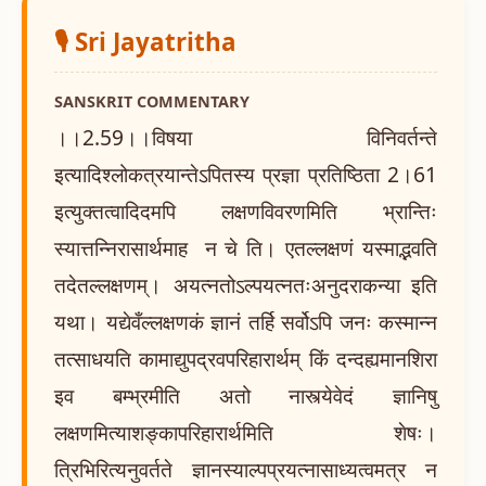
🎙️ Sri Jayatritha
SANSKRIT COMMENTARY
।।2.59।।विषया विनिवर्तन्ते
इत्यादिश्लोकत्रयान्तेऽपितस्य प्रज्ञा प्रतिष्ठिता 2।61
इत्युक्तत्वादिदमपि लक्षणविवरणमिति भ्रान्तिः
स्यात्तन्निरासार्थमाह न चे ति। एतल्लक्षणं यस्माद्भवति
तदेतल्लक्षणम्। अयत्नतोऽल्पयत्नतःअनुदराकन्या इति
यथा। यद्येवँल्लक्षणकं ज्ञानं तर्हि सर्वोऽपि जनः कस्मान्न
तत्साधयति कामाद्युपद्रवपरिहारार्थम् किं दन्दह्यमानशिरा
इव बम्भ्रमीति अतो नास्त्येवेदं ज्ञानिषु
लक्षणमित्याशङ्कापरिहारार्थमिति शेषः।
त्रिभिरित्यनुवर्तते ज्ञानस्याल्पप्रयत्नासाध्यत्वमत्र न