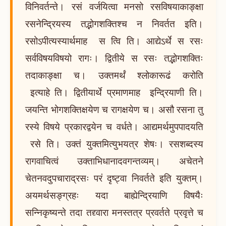
विनिवर्तन्ते। रसं वर्जयित्वा मनसो रसविषयाकाङ्क्षा
रसनेन्द्रियस्य तद्भोगशक्तिश्च न निवर्तत इति।
रसोऽपीत्यस्यार्थमाह स त्वि ति। आद्येऽर्थे स रसः
सर्वविषयविषयो रागः। द्वितीये स रसः तद्भोगशक्तिः
तदाकाङ्क्षा च। उक्तमर्थं श्लोकारूढं करोति
इत्याहे ति। द्वितीयार्थे प्रमाणमाह इन्द्रियाणी ति।
जयन्ति भोगशक्तिक्षयेण च रागक्षयेण च। असौ रसना तु
रस्ये विषये प्रकारद्वयेन च वर्धते। आद्यमर्थमुपपादयति
रसे ति। उक्तं युक्तमित्युभयत्र शेषः। रसशब्दस्य
रागवाचित्वं उक्ताभिधानादवगन्तव्यम्। अचेतने
चेतनवदुपचाराद्रसः परं दृष्ट्वा निवर्तते इति युक्तम्।
अयमर्थसङ्ग्रहः यदा बाह्येन्द्रियाणि विषयैः
सन्निकृष्यन्ते तदा तद्द्वारा मनस्तत्र प्रवर्तते प्रवृत्ते च