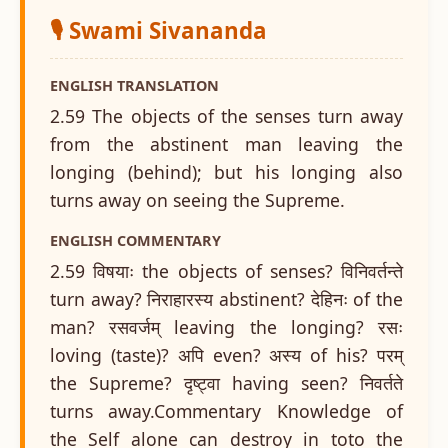
🎙️ Swami Sivananda
ENGLISH TRANSLATION
2.59 The objects of the senses turn away
from the abstinent man leaving the
longing (behind); but his longing also
turns away on seeing the Supreme.
ENGLISH COMMENTARY
2.59 विषयाः the objects of senses? विनिवर्तन्ते
turn away? निराहारस्य abstinent? देहिनः of the
man? रसवर्जम् leaving the longing? रसः
loving (taste)? अपि even? अस्य of his? परम्
the Supreme? दृष्ट्वा having seen? निवर्तते
turns away.Commentary Knowledge of
the Self alone can destroy in toto the