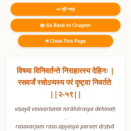
⬅ সূচী পত্র
📖 Go Back to Chapter
✖ Close This Page
विषया विनिवर्तन्ते निराहारस्य देहिनः |

रसवर्जं रसोऽप्यस्य परं दृष्ट्वा निवर्तते 
||२-५९||
viṣayā vinivartante nirāhārasya dehinaḥ 
.

rasavarjaṃ raso.apyasya paraṃ dṛṣṭvā 