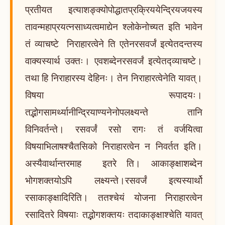
प्रतीयत इत्याशङ्क्योपोद्धातप्रक्रिययेन्द्रियजयस्य
तावन्महाप्रयत्नसाध्यत्वमाद्येन श्लोकेनोच्यत इति भावेन
तं व्याचष्टे निराहारत्वेने ति एतेनरसवर्जं इत्येतदन्तस्य
वाक्यस्यार्थ उक्तः। एवशब्देनरसवर्जं इत्येतद्व्याचष्टे।
तथा हि निराहारस्य देहिनः। तेन निराहारत्वेनेति यावत्।
विषया रूपादयः।
तद्भोगसामर्थ्यानीन्द्रियाण्यनेनोपलक्ष्यन्ते तानि
विनिवर्तन्ते। रसवर्जं रसो रागः तं वर्जयित्वा
विषयाभिलाषश्चैतसिको निराहारत्वेन न निवर्तत इति।
अस्यैवार्थान्तरमाह इतरे ति। आकाङ्क्षाशब्देन
भोगशक्तयोऽपि लक्ष्यन्ते।रसवर्जं इत्यस्यार्थो
रसाकाङ्क्षादिरिति। ततश्चेयं योजना निराहारत्वेन
रसादितरे विषयाः तद्भोगशक्तयः तदाकाङ्क्षाश्चेति यावत्