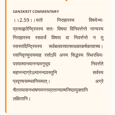
SANSKRIT COMMENTARY
।।2.59।।यतो निराहारस्य विषयेभ्यः
प्रत्याहृतेन्द्रियस्य सतः विषया विनिवर्त्तन्ते नान्यस्य
निराहारस्य रसवर्जं विषया वा निवर्त्तन्ते न तु
रसस्तदिन्द्रियस्य सर्वबलवत्त्वात्साधकाकर्षकत्वाच्च।
रसनिवृत्त्युपायमाह रसोऽपि अस्य सिद्धस्य स्थिरधियः
परमात्मानमानन्दमनुभूय निवर्त्तते
महानन्दाग्रेऽल्पानन्दवस्तुनि सर्वस्य
प्रवृत्त्यसम्भवनियमात्। अग्रे
चैतस्यासनभाषणमननव्रतान्यात्मनिष्ठायुक्तानि
लक्षितानि।