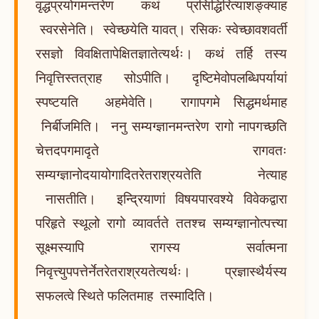
वृद्धप्रयोगमन्तरेण कथं प्रसिद्धिरित्याशङ्क्याह
स्वरसेनेति। स्वेच्छयेति यावत्। रसिकः स्वेच्छावशवर्ती
रसज्ञो विवक्षितापेक्षितज्ञातेत्यर्थः। कथं तर्हि तस्य
निवृत्तिस्तत्राह सोऽपीति। दृष्टिमेवोपलब्धिपर्यायां
स्पष्टयति अहमेवेति। रागापगमे सिद्धमर्थमाह
निर्बीजमिति। ननु सम्यग्ज्ञानमन्तरेण रागो नापगच्छति
चेत्तदपगमादृते रागवतः
सम्यग्ज्ञानोदयायोगादितरेतराश्रयतेति नेत्याह
नासतीति। इन्द्रियाणां विषयपारवश्ये विवेकद्वारा
परिहृते स्थूलो रागो व्यावर्तते ततश्च सम्यग्ज्ञानोत्पत्त्या
सूक्ष्मस्यापि रागस्य सर्वात्मना
निवृत्त्युपपत्तेर्नेतरेतराश्रयतेत्यर्थः। प्रज्ञास्थैर्यस्य
सफलत्वे स्थिते फलितमाह तस्मादिति।