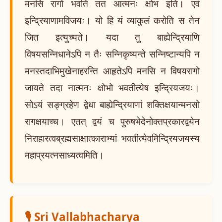
मनसि रागो भवति तत आत्मनः क्षोभ इति। एवं
इन्द्रियाणामविजयः। यो हि यं व्याकुलं करोति स तेन
जित इत्युच्यते। यदा तु बाह्येन्द्रियाणि
विषयसन्निधानेऽपि न तैः सन्निकृष्यन्ते सन्निष्टान्यपि न
मनस्तदाभिमुखेनाहरन्ति आहृतेऽपि मनसि न विषयरागो
जायते तदा नात्मनः क्षोभो भवतीत्येष इन्द्रियजयः।
सोऽयं सङ्ग्रहेण द्वेधा बाह्येन्द्रियाणां शक्तिक्षयान्मनसो
रागक्षयाच्च। एतत् द्वयं च पुरुषभेदेनोक्तप्रकारद्वयेन
निराहारत्वब्रह्मसाक्षात्काराभ्यां भवतीत्येवमिन्द्रियजयस्य
महाप्रयत्नसाध्यत्वमिति।
🎙️ Sri Vallabhacharya