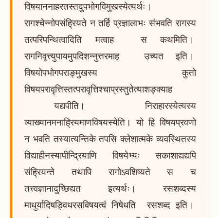
विषयाननाहरतस्तदुपभोगविमुखस्येत्यर्थः।
रागश्चेन्नोपसंह्रियते न तर्हि प्रज्ञालाभः संभवति रागस्य
तत्परिपन्थित्वादिति मत्वाह स कथमिति।
रागनिवृत्त्युपायमुपदिशन्नुत्तरमाह उच्यत इति।
विषयोपभोगपराङ्मुखस्य कुतो
विषयपरावृत्तिस्तत्परावृत्तिश्चाप्रस्तुतेत्याशङ्क्याह
यद्यपीति। निराहारस्येत्यस्य
व्याख्यानमनाह्रियमाणविषयस्येति। यो हि विषयप्रवणो
न भवति तस्यात्यन्तिके तपसि क्लेशात्मके व्यवस्थितस्य
विद्याहीनस्यापीन्द्रियाणि विषयेभ्यः सकाशाद्यद्यपि
संह्रियन्ते तथापि रागोऽवशिष्यते स च
तत्त्वज्ञानादुच्छिद्यत इत्यर्थः। रसशब्दस्य
माधुर्यादिषड्विधरसविषयत्वं निषेधति रसशब्द इति।