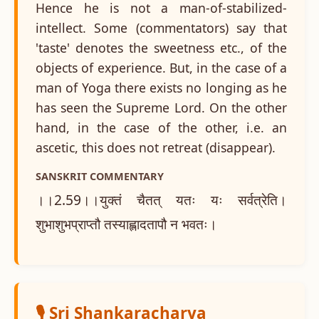
Hence he is not a man-of-stabilized-
intellect. Some (commentators) say that
'taste' denotes the sweetness etc., of the
objects of experience. But, in the case of a
man of Yoga there exists no longing as he
has seen the Supreme Lord. On the other
hand, in the case of the other, i.e. an
ascetic, this does not retreat (disappear).
SANSKRIT COMMENTARY
।।2.59।।युक्तं चैतत् यतः यः सर्वत्रेति।
शुभाशुभप्राप्तौ तस्याह्लादतापौ न भवतः।
🎙️ Sri Shankaracharya