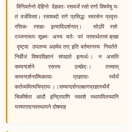
विनिवर्तन्ते देहिनो देहवतः रसवर्जं रसो रागो विषयेषु यः
तं वर्जयित्वा। रसशब्दो रागे प्रसिद्धः स्वरसेन प्रवृत्तः
रसिकः रसज्ञः इत्यादिदर्शनात्। सोऽपि रसो
रञ्जनारूपः सूक्ष्मः अस्य यतेः परं परमार्थतत्त्वं ब्रह्म
दृष्ट्वा उपलभ्य अहमेव तत् इति वर्तमानस्य निवर्तते
निर्बीजं विषयविज्ञानं संपद्यते इत्यर्थः। न असति
सम्यग्दर्शने रसस्य उच्छेदः। तस्मात्
सम्यग्दर्शनात्मिकायाः प्रज्ञायाः स्थैर्यं
कर्तव्यमित्यभिप्रायः।।सम्यग्दर्शनलक्षणप्रज्ञास्थैर्यं
चिकीर्षता आदौ इन्द्रियाणि स्ववशे स्थापयितव्यानि
यस्मात्तदनवस्थापने दोषमाह