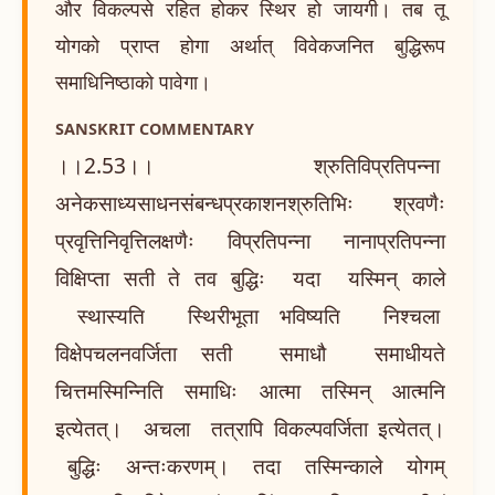
और विकल्पसे रहित होकर स्थिर हो जायगी। तब तू
योगको प्राप्त होगा अर्थात् विवेकजनित बुद्धिरूप
समाधिनिष्ठाको पावेगा।
SANSKRIT COMMENTARY
।।2.53।। श्रुतिविप्रतिपन्ना
अनेकसाध्यसाधनसंबन्धप्रकाशनश्रुतिभिः श्रवणैः
प्रवृत्तिनिवृत्तिलक्षणैः विप्रतिपन्ना नानाप्रतिपन्ना
विक्षिप्ता सती ते तव बुद्धिः यदा यस्मिन् काले
स्थास्यति स्थिरीभूता भविष्यति निश्चला
विक्षेपचलनवर्जिता सती समाधौ समाधीयते
चित्तमस्मिन्निति समाधिः आत्मा तस्मिन् आत्मनि
इत्येतत्। अचला तत्रापि विकल्पवर्जिता इत्येतत्।
बुद्धिः अन्तःकरणम्। तदा तस्मिन्काले योगम्