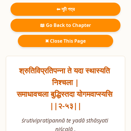
⬅ সূচী পত্র
📖 Go Back to Chapter
✖ Close This Page
श्रुतिविप्रतिपन्ना ते यदा स्थास्यति 
निश्चला |

समाधावचला बुद्धिस्तदा योगमवाप्स्यसि 
||२-५३||
śrutivipratipannā te yadā sthāsyati 
niścalā .
