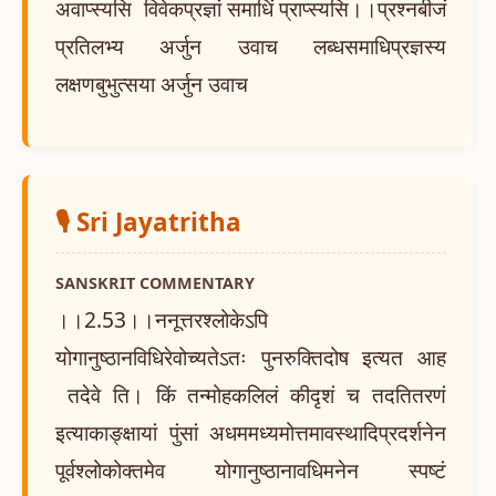
अवाप्स्यसि विवेकप्रज्ञां समाधिं प्राप्स्यसि।।प्रश्नबीजं
प्रतिलभ्य अर्जुन उवाच लब्धसमाधिप्रज्ञस्य
लक्षणबुभुत्सया अर्जुन उवाच
🎙️ Sri Jayatritha
SANSKRIT COMMENTARY
।।2.53।।ननूत्तरश्लोकेऽपि
योगानुष्ठानविधिरेवोच्यतेऽतः पुनरुक्तिदोष इत्यत आह
तदेवे ति। किं तन्मोहकलिलं कीदृशं च तदतितरणं
इत्याकाङ्क्षायां पुंसां अधममध्यमोत्तमावस्थादिप्रदर्शनेन
पूर्वश्लोकोक्तमेव योगानुष्ठानावधिमनेन स्पष्टं