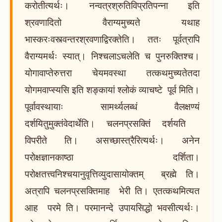
करोतीत्यर्थः। नन्वत्रश्रुतिविप्रतिपन्ना इति
श्रवणादितो वैराग्यमुच्यते यथाह
भास्करःवस्त्वन्तरश्रवणाद्विरक्तेति। ततः पूर्वत्रापि
वैराग्यमर्थः स्यात्। निश्चलाऽचलेति च पुनरुक्तिश्च।
योगावाप्तेरुत्तरा चेयमवस्था तत्कथमुच्यतेतदा
योगमवाप्स्यसि इति शङ्कायां श्लोकं व्याचष्टे पूर्व मिति।
पूर्वावस्थायाः सामर्थ्यलब्धं वैलक्षण्यं
दर्शयितुमुक्तंवेदार्थेति। चलनप्रसक्तिं दर्शयति
विपरीते ति। असच्छास्त्रैरित्यर्थः। अनेन
परोक्षज्ञानकाष्ठा दर्शिता।
परोक्षतत्त्वनिश्चयानुवृत्तिव्युदासायोक्तम् ब्रह्मे ति।
अत्रापि चलनप्रसक्तिमाह भेरी ति। एतत्कथमित्यत
आह परमे ति। परमानन्दे उपायसिद्धो भवसीत्यर्थः।