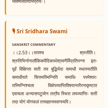
भविष्यसीत्यभिप्रायः।
🎙️ Sri Sridhara Swami
SANSKRIT COMMENTARY
।।2.53।।ततश्च श्रुतीति।
श्रुतिभिर्नानालौकिकवैदिकार्थश्रवणैर्विप्रतिपन्ना इतः
पूर्वं विक्षिप्ता सती तव बुद्धिर्यदा समाधौ स्थास्यतीति
समाधीयते चित्तमस्मिन्निति समाधिः परमेश्वरः
तस्मिन्निश्चला विक्षेपव्याप्तिविषयान्तरैरनाकृष्टात
एवाचला अभ्यासपटुत्वेन तत्रैव स्थिरा लयव्याप्तिः सती
तदा योगं योगफलं तत्त्वज्ञानमवाप्स्यपि।