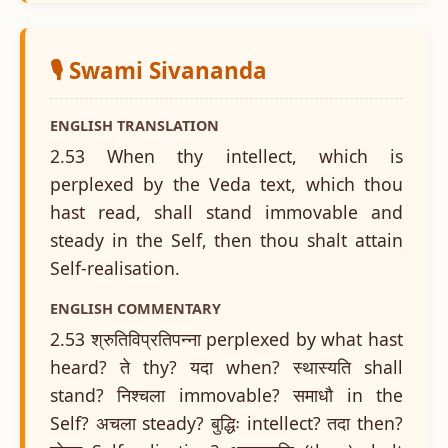
🎙️ Swami Sivananda
ENGLISH TRANSLATION
2.53 When thy intellect, which is
perplexed by the Veda text, which thou
hast read, shall stand immovable and
steady in the Self, then thou shalt attain
Self-realisation.
ENGLISH COMMENTARY
2.53 श्रुतिविप्रतिपन्ना perplexed by what hast
heard? ते thy? यदा when? स्थास्यति shall
stand? निश्चला immovable? समाधौ in the
Self? अचला steady? बुद्धिः intellect? तदा then?