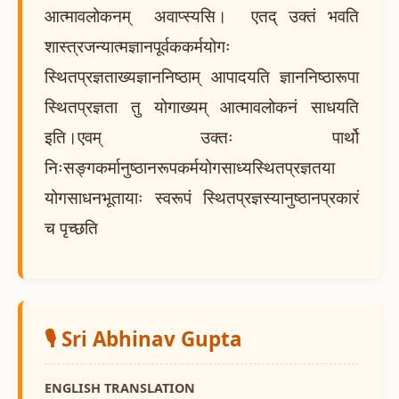
आत्मावलोकनम् अवाप्स्यसि। एतद् उक्तं भवति
शास्त्रजन्यात्मज्ञानपूर्वककर्मयोगः
स्थितप्रज्ञताख्यज्ञाननिष्ठाम् आपादयति ज्ञाननिष्ठारूपा
स्थितप्रज्ञता तु योगाख्यम् आत्मावलोकनं साधयति
इति।एवम् उक्तः पार्थो
निःसङ्गकर्मानुष्ठानरूपकर्मयोगसाध्यस्थितप्रज्ञतया
योगसाधनभूतायाः स्वरूपं स्थितप्रज्ञस्यानुष्ठानप्रकारं
च पृच्छति
🎙️ Sri Abhinav Gupta
ENGLISH TRANSLATION