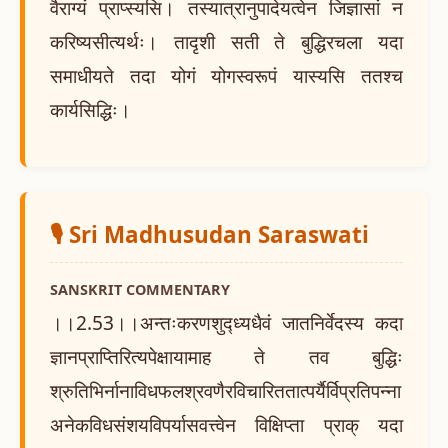
वैराग्यं प्राप्स्यसि। तस्यात्रानुपादेयत्वेन जिज्ञासां न
करिष्यसीत्यर्थः। तादृशी सती ते बुद्धिरचला यदा
समाधीयते तदा योगं योगस्वरूपं यास्यसि ततश्च
कार्यसिद्धिः।
🎙️ Sri Madhusudan Saraswati
SANSKRIT COMMENTARY
।।2.53।।अन्तःकरणशुद्ध्यधैवं जातनिर्वेदस्य कदा
ज्ञानप्राप्तिरित्यपेक्षायामाह ते तव बुद्धिः
श्रुतिभिर्नानाविधफलश्रवणैरविचारिततात्पर्यैर्विप्रतिपन्ना
अनेकविधसंशयविपर्यासवत्त्वेन विक्षिप्ता प्राक् यदा