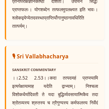
एतेनापरोक्षज्ञानकाष्ठा दर्शिता। उपायेन सिद्धः
प्राप्तफलः। योगशब्देन तत्फलमुपलक्ष्यत इति भावः।
श्लोकद्वयेप्येतदवस्थाप्राप्तिर्योगानुष्ठानावधिरिति
तात्पर्यम्।
🎙️ Sri Vallabhacharya
SANSKRIT COMMENTARY
।।2.52 2.53।।कदा तत्पदमहं प्राप्स्यामि
इत्यपेक्षायामाह यदेति द्वाभ्याम्। निश्चला
विशोकधैर्यादिवती ते यदा बुद्धिर्व्यवसायात्मिकैव तदा
श्रोतव्यस्य श्रुतस्य च त्रैगुण्यस्य कर्मफलस्य निर्वेदं