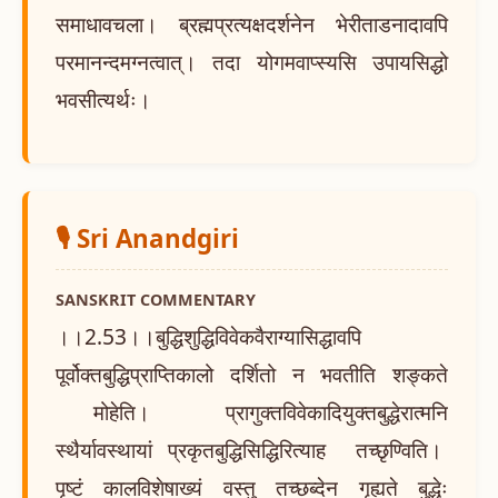
समाधावचला। ब्रह्मप्रत्यक्षदर्शनेन भेरीताडनादावपि
परमानन्दमग्नत्वात्। तदा योगमवाप्स्यसि उपायसिद्धो
भवसीत्यर्थः।
🎙️ Sri Anandgiri
SANSKRIT COMMENTARY
।।2.53।।बुद्धिशुद्धिविवेकवैराग्यासिद्धावपि
पूर्वोक्तबुद्धिप्राप्तिकालो दर्शितो न भवतीति शङ्कते
मोहेति। प्रागुक्तविवेकादियुक्तबुद्धेरात्मनि
स्थैर्यावस्थायां प्रकृतबुद्धिसिद्धिरित्याह तच्छृण्विति।
पृष्टं कालविशेषाख्यं वस्तु तच्छब्देन गृह्यते बुद्धेः