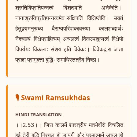
श्रुतिविप्रतिपन्नत्वं विशदयति अनेकेति।
नानाश्रुतिप्रतिपन्नत्वमेव संक्षिपति विक्षिप्तेति। उक्तं
हेतुद्वयमनुरुध्य वैराग्यपरिपाकावस्था कालशब्दार्थः
नैश्चल्यं विक्षेपराहित्यम् अचलत्वं विकल्पशून्यत्वं विक्षेपो
विपर्ययः विकल्पः संशय इति विवेकः। विवेकद्वारा जाता
प्रज्ञा प्रागुक्ता बुद्धिः समाधिस्तत्रैव निष्ठा।
🎙️ Swami Ramsukhdas
HINDI TRANSLATION
।।2.53।। जिस कालमें शास्त्रीय मतभेदोंसे विचलित
हुई तेरी बुद्धि निश्चल हो जायगी और परमात्मामें अचल हो