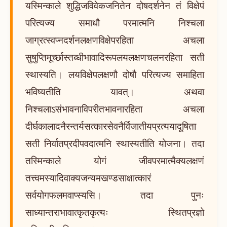
यस्मिन्काले शुद्धिजविवेकजनितेन दोषदर्शनेन तं विक्षेपं
परित्यज्य समाधौ परमात्मनि निश्चला
जाग्रत्स्वप्नदर्शनलक्षणविक्षेपरहिता अचला
सुषुप्तिमूर्च्छास्तब्धीभावादिरूपलयलक्षणचलनरहिता सती
स्थास्यति। लयविक्षेपलक्षणौ दोषौ परित्यज्य समाहिता
भविष्यतीति यावत्। अथवा
निश्चलाऽसंभावनाविपरीतभावनारहिता अचला
दीर्घकालादनैरन्तर्यसत्कारसेवनैर्विजातीयप्रत्ययादूषिता
सती निर्वातप्रदीपवदात्मनि स्थास्यतीति योजना। तदा
तस्मिन्काले योगं जीवपरमात्मैक्यलक्षणं
तत्त्वमस्यादिवाक्यजन्यमखण्डसाक्षात्कारं
सर्वयोगफलमवाप्स्यसि। तदा पुनः
साध्यान्तराभावात्कृतकृत्यः स्थितप्रज्ञो