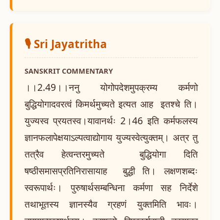
🎙️ Sri Jayatritha
SANSKRIT COMMENTARY
।।2.49।।ननु योगोपदेशमुपक्रम्य कर्मणो
बुद्धियोगादवरत्वं किमर्थमुच्यते इत्यत आह इतश्चे ति।
युज्यस्व प्रयतस्व।यावानर्थः 2।46 इति कर्मफलस्य
ज्ञानफलापेक्षयाऽल्पत्वाद्योगाय युज्यस्वेत्युक्तम्। अत्र तु
तत्रैव हेत्वन्तरमुच्यते बुद्धियोगा दिति
षष्ठीसमासप्रतिनिरासायाह बुद्धी ति। लक्षणशब्दः
स्वरूपार्थः। पुरुषार्थसम्बन्धिना कर्मणा सह निर्देशे
तथाभूतस्य ज्ञानस्यैव ग्रहणं युक्तमिति भावः।