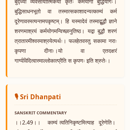
बुद्ध्या व्यवसायात्मिकया कृतः कर्मयोगो बुद्धियोगः।
बुद्धिसाधनभूतो वा तस्मात्सकाशादन्यत्काम्यं कर्म
दूरेणावरमत्यन्तमपकृष्टम्। हि यस्मादेवं तस्माद्बुद्धौ ज्ञाने
शरणमाश्रयं कर्मयोगमन्विच्छानुतिष्ठ। यद्वा बुद्धौ शरणं
त्रातारमीश्वरमाश्रयेत्यर्थः। फलहेतवस्तु सकामा नराः
कृपणा दीनाः।यो वा एतदक्षरं
गार्ग्यविदित्वास्माल्लोकात्प्रैति स कृपणः इति श्रुतेः।
🎙️ Sri Dhanpati
SANSKRIT COMMENTARY
।।2.49।। काम्यं त्वतिनिकृष्टमित्याह दूरेणेति।