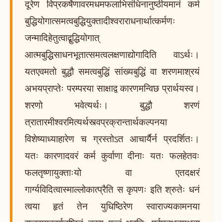
दूरेण विप्रकर्षेणावरमधमफलाभिसंधिनानुष्ठीयमानं कर्म
बुद्धियोगात्समत्वबुद्धियुक्तादीश्वराराधनार्थात्कर्मणः
जन्मादिहेतुत्वाद्बुद्धियोगात्
आत्मबुद्धिसाधनभूतात्समत्वलक्षणाद्योगादिति वाऽर्थः।
यतएवमतो बुद्धौ समत्वबुद्धिं सांख्यबुद्धिं वा शरणमाश्रयं
अभयप्राप्तेः परम्परया साक्षाद्व कारणमन्विछ प्रार्थयस्व।
शरणो भवेत्यर्थः। बुद्धौ शरणं
त्रातारमीश्वरमित्यर्थस्त्वप्रक्रान्तार्थकल्पनया
विशेष्याध्याहारेण च ग्रस्तोऽत आचार्यैर्न प्रदर्शितः।
यतः कारणादवरं कर्म कुर्वाणा दीनाः यतः फलहेतवः
फलतृष्णायुक्ताःयो वा एतदक्षरं
गार्ग्यविदित्वास्माल्लोकात्प्रैति स कृपणः इति श्रुतेः धनं
त्वया हृतं तेन युधिष्ठिरेण स्वाराज्यकामनया