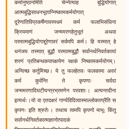
कर्मानुष्ठानमिति चेन्नेत्याह बुद्धियोगात्
आत्मबुद्धिसाधनभूतान्निष्कामकर्मयोगात्
दूरेणातिविप्रकर्षेणावरमधमं कर्म फलाभिसंधिना
क्रियमाणं जन्ममरणहेतुभूतं अथवा
परमात्मबुद्धियोगाद्दूरेणावरं सर्वमपि कर्म। हि यस्मात् हे
धनंजय तस्मात् बुद्धौ परमात्मबुद्धौ सर्वानर्थनिवर्तकायां
शरणं प्रतिबन्धकपापक्षयेण रक्षकं निष्कामकर्मयोगम्।
अन्विच्छ कर्तुमिच्छ। ये तु फलहेतवः फलकामा अवरं
कर्म कुर्वन्ति ते कृपणाः सर्वदा
जन्ममरणादिघटीयन्त्रभ्रमणेन परवशाः। अत्यन्तदीना
इत्यर्थः।यो वा एतदक्षरं गार्ग्यविदित्वास्माल्लोकात्प्रैति स
कृपणः इति श्रुतेः। तथाच त्वमपि कृपणो माभूः किंतु
सर्वानर्थनिवर्तकात्मज्ञानोत्पादकं