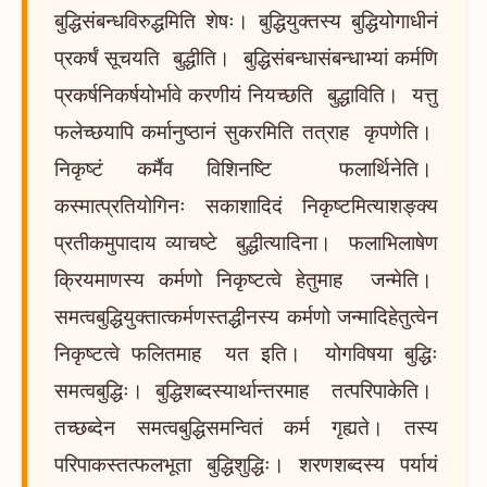
बुद्धिसंबन्धविरुद्धमिति शेषः। बुद्धियुक्तस्य बुद्धियोगाधीनं
प्रकर्षं सूचयति बुद्धीति। बुद्धिसंबन्धासंबन्धाभ्यां कर्मणि
प्रकर्षनिकर्षयोर्भावे करणीयं नियच्छति बुद्धाविति। यत्तु
फलेच्छयापि कर्मानुष्ठानं सुकरमिति तत्राह कृपणेति।
निकृष्टं कर्मैव विशिनष्टि फलार्थिनेति।
कस्मात्प्रतियोगिनः सकाशादिदं निकृष्टमित्याशङ्क्य
प्रतीकमुपादाय व्याचष्टे बुद्धीत्यादिना। फलाभिलाषेण
क्रियमाणस्य कर्मणो निकृष्टत्वे हेतुमाह जन्मेति।
समत्वबुद्धियुक्तात्कर्मणस्तद्धीनस्य कर्मणो जन्मादिहेतुत्वेन
निकृष्टत्वे फलितमाह यत इति। योगविषया बुद्धिः
समत्वबुद्धिः। बुद्धिशब्दस्यार्थान्तरमाह तत्परिपाकेति।
तच्छब्देन समत्वबुद्धिसमन्वितं कर्म गृह्यते। तस्य
परिपाकस्तत्फलभूता बुद्धिशुद्धिः। शरणशब्दस्य पर्यायं