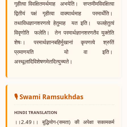
गृहीत्वा विवक्षितमर्थमाह अभयेति। सप्तमीमविवक्षित्वा
द्वितीयं पक्षं गृहीत्वा वाक्यार्थमाह परमार्थेति।
तथाविधज्ञानशरणत्वे हेतुमाह यत इति। फलहेतुत्वं
विवृणोति फलेति। तेन परमार्थज्ञानशरणतैव युक्तेति
शेषः। परमार्थज्ञानबहिर्मुखानां कृपणत्वे श्रुतिं
प्रमाणयति यो वा इति।
अस्थूलादिविशेषणमेतदित्युच्यते।
🎙️ Swami Ramsukhdas
HINDI TRANSLATION
।।2.49।। बुद्धियोग-(समता) की अपेक्षा सकामकर्म