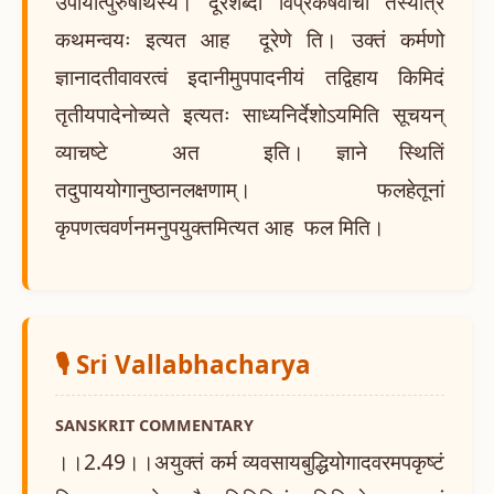
उपायात्पुरुषार्थस्य। दूरशब्दो विप्रकर्षवाची तस्यात्र
कथमन्वयः इत्यत आह दूरेणे ति। उक्तं कर्मणो
ज्ञानादतीवावरत्वं इदानीमुपपादनीयं तद्विहाय किमिदं
तृतीयपादेनोच्यते इत्यतः साध्यनिर्देशोऽयमिति सूचयन्
व्याचष्टे अत इति। ज्ञाने स्थितिं
तदुपाययोगानुष्ठानलक्षणाम्। फलहेतूनां
कृपणत्ववर्णनमनुपयुक्तमित्यत आह फल मिति।
🎙️ Sri Vallabhacharya
SANSKRIT COMMENTARY
।।2.49।।अयुक्तं कर्म व्यवसायबुद्धियोगादवरमपकृष्टं