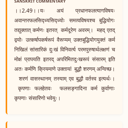
SANSKRIT COMMENTARY
।।2.49।।यः अयं प्रधानफलत्यागविषयः
अवान्तरफलसिद्ध्यसिद्ध्योः समत्वविषयश्च बुद्धियोगः
तद्युक्तात् कर्मणः इतरत् कर्मदूरेण अवरम्। महद् एतद्
द्वयोः उत्कर्षापकर्षरूपं वैरूप्यम् उक्तबुद्धियोगयुक्तं कर्म
निखिलं सांसारिकं दुःखं विनिवर्त्य परमपुरुषार्थलक्षणं च
मोक्षं प्रापयति इतरद् अपरिमितदुःखरूपं संसारम् इति
अतः कर्मणि क्रियमाणे उक्तायां बुद्धौ शरणम् अन्विच्छ।
शरणं वासस्थानम् तस्याम् एव बुद्धौ वर्तस्व इत्यर्थः।
कृपणाः फलहेतवः फलसङ्गादिना कर्म कुर्वाणाः
कृपणाः संसारिणो भवेयुः।