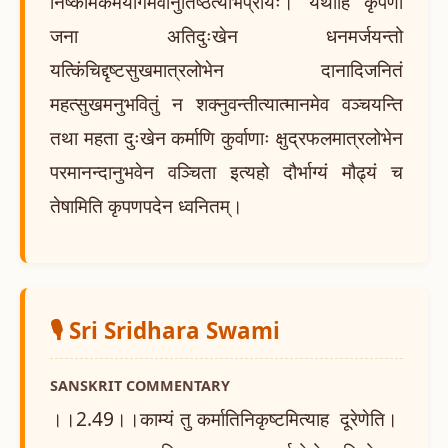
निष्कामकर्मयोगमेवानुतिष्ठेत्यभिप्रायः। यथाहि कृपणा
जना अतिदुःखेन धनमर्जयन्तो
यत्किंचिद्दृष्टसुखमात्रलोभेन दानादिजनितं
महत्सुखमनुभवितुं न शक्नुवन्तीत्यात्मानमेव वञ्चयन्ति
तथा महता दुःखेन कर्माणि कुर्वाणाः क्षुद्रफलमात्रलोभेन
परमानन्दानुभवेन वञ्चिता इत्यहो दौर्भाग्यं मौढ्यं च
तेषामिति कृपणपदेन ध्वनितम्।
🎙️ Sri Sridhara Swami
SANSKRIT COMMENTARY
।।2.49।।काम्यं तु कर्मातिनिकृष्टमित्याह दूरेणेति।