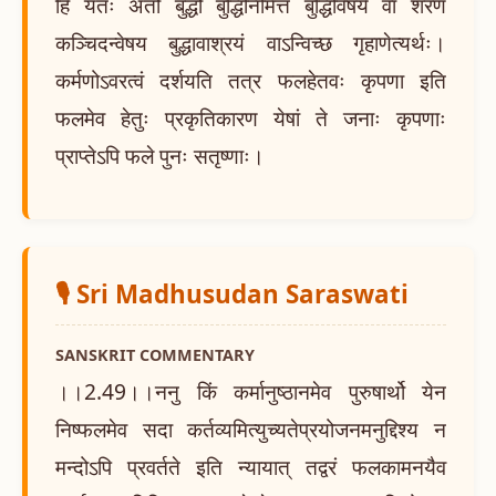
हि यतः अतो बुद्धौ बुद्धिनिमित्तं बुद्धिविषये वा शरणं
कञ्चिदन्वेषय बुद्धावाश्रयं वाऽन्विच्छ गृहाणेत्यर्थः।
कर्मणोऽवरत्वं दर्शयति तत्र फलहेतवः कृपणा इति
फलमेव हेतुः प्रकृतिकारण येषां ते जनाः कृपणाः
प्राप्तेऽपि फले पुनः सतृष्णाः।
🎙️ Sri Madhusudan Saraswati
SANSKRIT COMMENTARY
।।2.49।।ननु किं कर्मानुष्ठानमेव पुरुषार्थो येन
निष्फलमेव सदा कर्तव्यमित्युच्यतेप्रयोजनमनुद्दिश्य न
मन्दोऽपि प्रवर्तते इति न्यायात् तद्वरं फलकामनयैव