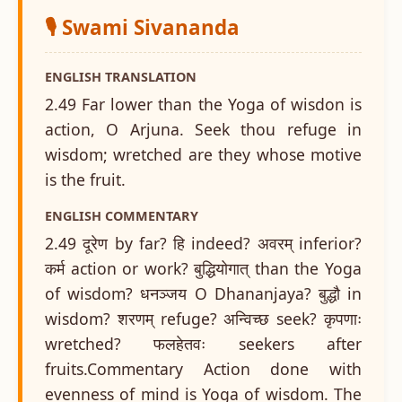
🎙️ Swami Sivananda
ENGLISH TRANSLATION
2.49 Far lower than the Yoga of wisdon is
action, O Arjuna. Seek thou refuge in
wisdom; wretched are they whose motive
is the fruit.
ENGLISH COMMENTARY
2.49 दूरेण by far? हि indeed? अवरम् inferior?
कर्म action or work? बुद्धियोगात् than the Yoga
of wisdom? धनञ्जय O Dhananjaya? बुद्धौ in
wisdom? शरणम् refuge? अन्विच्छ seek? कृपणाः
wretched? फलहेतवः seekers after
fruits.Commentary Action done with
evenness of mind is Yoga of wisdom. The