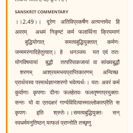
SANSKRIT COMMENTARY
।।2.49।। दूरेण अतिविप्रकर्षेण अत्यन्तमेव हि
अवरम् अधमं निकृष्टं कर्म फलार्थिना क्रियमाणं
बुद्धियोगात् समत्वबुद्धियुक्तात् कर्मणः
जन्ममरणादिहेतुत्वात्। हे धनञ्जय यत एवं ततः
योगविषयायां बुद्धौ तत्परिपाकजायां वा सांख्यबुद्धौ
शरणम् आश्रयमभयप्राप्तिकारणम् अन्विच्छ
प्रार्थयस्व परमार्थज्ञानशरणो भवेत्यर्थः। यतः अवरं कर्म
कुर्वाणाः कृपणाः दीनाः फलहेतवः फलतृष्णाप्रयुक्ताः
सन्तः यो वा एतदक्षरं गार्ग्यविदित्वास्माल्लोकात्प्रैति स
कृपणः इति श्रुतेः।।समत्वबुद्धियुक्तः सन्
स्वधर्ममनुतिष्ठन् यत्फलं प्राप्नोति तच्छृणु