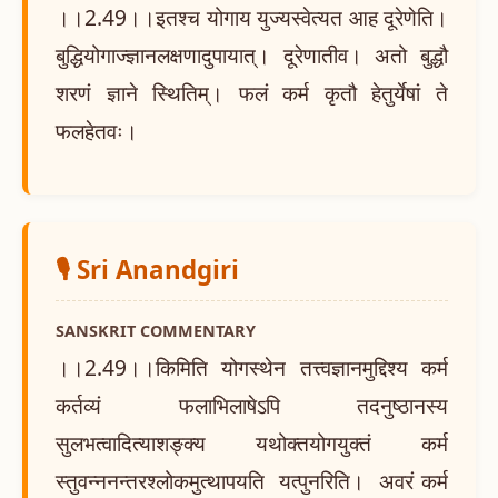
।।2.49।।इतश्च योगाय युज्यस्वेत्यत आह दूरेणेति।
बुद्धियोगाज्ज्ञानलक्षणादुपायात्। दूरेणातीव। अतो बुद्धौ
शरणं ज्ञाने स्थितिम्। फलं कर्म कृतौ हेतुर्येषां ते
फलहेतवः।
🎙️ Sri Anandgiri
SANSKRIT COMMENTARY
।।2.49।।किमिति योगस्थेन तत्त्वज्ञानमुद्दिश्य कर्म
कर्तव्यं फलाभिलाषेऽपि तदनुष्ठानस्य
सुलभत्वादित्याशङ्क्य यथोक्तयोगयुक्तं कर्म
स्तुवन्ननन्तरश्लोकमुत्थापयति यत्पुनरिति। अवरं कर्म