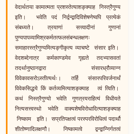
वेदार्थतया कामात्मता प्रशस्तेत्याशङ्क्याह निस्त्रैगुण्य
इति। भवेति पदं निर्द्वन्द्वादिविशेषणेष्वपि प्रत्येकं
संबध्यते। त्रयाणां सत्त्वादीनां गुणानां
पुण्यपापव्यामिश्रकर्मतत्फलसंबन्धलक्षणः
समाहारस्त्रैगुण्यमित्यङ्गीकृत्य व्याचष्टे संसार इति।
वेदशब्देनात्र कर्मकाण्डमेव गृह्यते तदभ्यासवतां
तदर्थानुष्ठानद्वारा संसारध्रौव्यान्न
विवेकावसरोऽस्तीत्यर्थः। तर्हि संसारपरिवर्जनार्थं
विवेकसिद्धये किं कर्तव्यमित्याशङ्क्याह त्वं त्विति।
कथं निस्त्रैगुण्यो भवेति गुणत्रयराहित्यं विधीयते
नित्यसत्त्वस्थो भवेति वाक्यशेषविरोधादित्याशङ्क्याह
निष्काम इति। सप्रतिपक्षत्वं परस्परविरोधित्वं पदार्थौ
शीतोष्णादिलक्षणौ। निष्कामत्वे द्वन्द्वान्निर्गतत्वं