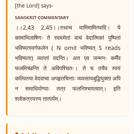
[the Lord] says-
SANSKRIT COMMENTARY
।।2.43 2.45।।तथाच यामिमामित्यादि। ये
कामाभिलाषिणः ते स्वयमेतां वाचं वेदात्मिकां पुष्पितां
भविष्यत्स्वर्गफलेन ( N omit भविष्यत् S reads
भविष्यता) व्याप्तां वदन्ति। अत एव जन्मनः कर्मैव
फलमिच्छन्ति ते अविपश्चितः। ते च तयैव स्वयं
कल्पितया वेदवाचा अपहृतचित्ताः व्यवसायबुद्धियुक्ता अपि
न समाधियोग्याः तत्र फलनिश्चयत्वात्। इति
श्लोकत्रयस्य तात्पर्यम्।