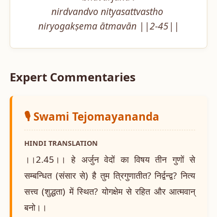
nirdvandvo nityasattvastho 
niryogakṣema ātmavān ||2-45||
Expert Commentaries
🎙️ Swami Tejomayananda
HINDI TRANSLATION
।।2.45।। हे अर्जुन वेदों का विषय तीन गुणों से
सम्बन्धित (संसार से) है तुम त्रिगुणातीत? निर्द्वन्द्व? नित्य
सत्त्व (शुद्धता) में स्थित? योगक्षेम से रहित और आत्मवान्
बनो।।