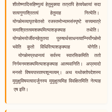
शीतोष्णादिसहिष्णुत्वं हेतुमुक्त्वा तत्रापि हेत्वपेक्षायां सदा
सत्वगुणाश्रितत्वं हेतुमाह नित्येति।
योगक्षेमव्यापृतचेतसो रजस्तमोभ्यामसंस्पृष्टे सत्त्वमात्रे
समाश्रितत्वमशक्यमित्याशङ्क्याह तथेति।
योगक्षेमयोर्जीवनहेतुतया पुरुषार्थसाधनत्वान्निर्योगक्षेमो
भवेति कुतो विधिरित्याशङ्क्याह योगेति।
योगक्षेमप्रधानत्वं सर्वस्य स्वारसिकमिति ततो
निर्गमनमशक्यमित्याशङ्क्याह आत्मवानिति। अप्रमादो
मनसो विषयपारवश्यशून्यत्वम्। अथ यथोक्तोपदेशस्य
मुमुक्षुविषयत्वादर्जुनस्य मुमुक्षुत्वमिह विवक्षितमिति नेत्याह
एष इति।