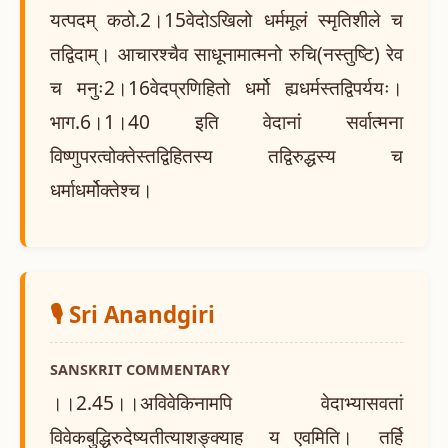
यत्पदम् कठो.2।15वेदोऽखिलो धर्ममूलं स्मृतिशीले च
तद्विदाम्। आचारश्चैव साधूनामात्मनो रुचि(नस्तुष्टि) रेव
च मनुः2।16वेदप्रणिहितो धर्मो ह्यधर्मस्तद्विपर्ययः।
भाग.6।1।40 इति वेदानां सर्वात्मना
विष्णुपरत्वोक्तेस्तद्विहितस्य तद्विरुद्धस्य च
धर्माधर्मोक्तेश्च।
🎙️ Sri Anandgiri
SANSKRIT COMMENTARY
।।2.45।।अविवेकिनामपि वेदाभ्यासवतां
विवेकबुद्धिरुदेष्यतीत्याशङ्क्याह य एवमिति। तर्हि