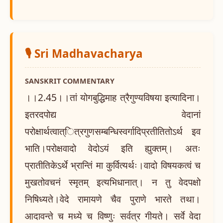
🎙️ Sri Madhavacharya
SANSKRIT COMMENTARY
।।2.45।।तां योगबुद्धिमाह त्रैगुण्यविषया इत्यादिना।
इतरदपोद्य वेदानां
परोक्षार्थत्वात्ित्रगुणसम्बन्धिस्वर्गादिप्रतीतितोऽर्थ इव
भाति।परोक्षवादो वेदोऽयं इति ह्युक्तम्। अतः
प्रातीतिकेऽर्थे भ्रान्तिं मा कुर्वित्यर्थः।वादो विषयकत्वं च
मुखतोवचनं स्मृतम् इत्यभिधानात्। न तु वेदपक्षो
निषिध्यते।वेदे रामायणे चैव पुराणे भारते तथा।
आदावन्ते च मध्ये च विष्णुः सर्वत्र गीयते। सर्वे वेदा