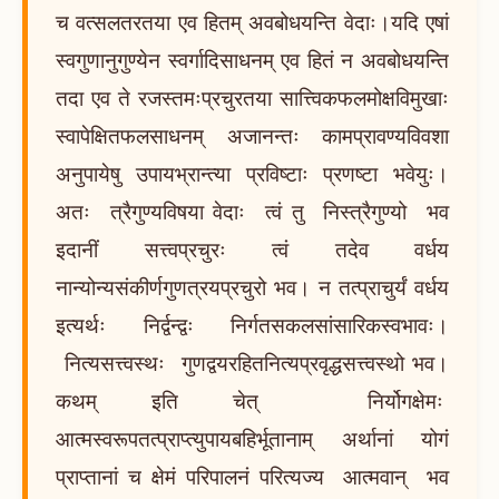
च वत्सलतरतया एव हितम् अवबोधयन्ति वेदाः।यदि एषां
स्वगुणानुगुण्येन स्वर्गादिसाधनम् एव हितं न अवबोधयन्ति
तदा एव ते रजस्तमःप्रचुरतया सात्त्विकफलमोक्षविमुखाः
स्वापेक्षितफलसाधनम् अजानन्तः कामप्रावण्यविवशा
अनुपायेषु उपायभ्रान्त्या प्रविष्टाः प्रणष्टा भवेयुः।
अतः त्रैगुण्यविषया वेदाः त्वं तु निस्त्रैगुण्यो भव
इदानीं सत्त्वप्रचुरः त्वं तदेव वर्धय
नान्योन्यसंकीर्णगुणत्रयप्रचुरो भव। न तत्प्राचुर्यं वर्धय
इत्यर्थः निर्द्वन्द्वः निर्गतसकलसांसारिकस्वभावः।
नित्यसत्त्वस्थः गुणद्वयरहितनित्यप्रवृद्धसत्त्वस्थो भव।
कथम् इति चेत् निर्योगक्षेमः
आत्मस्वरूपतत्प्राप्त्युपायबहिर्भूतानाम् अर्थानां योगं
प्राप्तानां च क्षेमं परिपालनं परित्यज्य आत्मवान् भव