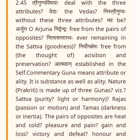
2.45 त्रैगुण्यविषयाः deal with the three
attributes? वेदाः the Vedas? निस्त्रैगुण्यः
without these three attributes? भव be?
अर्जुन O Arjuna निर्द्वन्द्वः free from the pairs of
opposites? नित्यसत्त्वस्थः ever remaining in
the Sattva (goodness)? निर्योगक्षेमः free from
(the thought of) acisition and
preservation? आत्मवान् established in the
Self.Commentary Guna means attribute or
ality. It is substance as well as ality. Nature
(Prakriti) is made up of three Gunas? viz.?
Sattva (purity? light or harmony)? Rajas
(passion or motion) and Tamas (darkness
or inertia). The pairs of opposites are heat
and cold? pleasure and pain? gain and
loss? victory and defeat? honour and