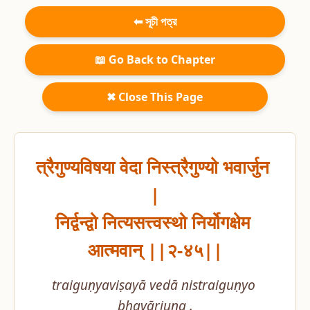
⬅ সূচী পত্র
📖 Go Back to Chapter
✖ Close This Page
त्रैगुण्यविषया वेदा निस्त्रैगुण्यो भवार्जुन 
|

निर्द्वन्द्वो नित्यसत्त्वस्थो निर्योगक्षेम 
आत्मवान् ||२-४५||
traiguṇyaviṣayā vedā nistraiguṇyo 
bhavārjuna .
