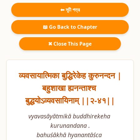
⬅ সূচী পত্র
📖 Go Back to Chapter
✖ Close This Page
व्यवसायात्मिका बुद्धिरेकेह कुरुनन्दन |

बहुशाखा ह्यनन्ताश्च 
बुद्धयोऽव्यवसायिनाम् ||२-४१||
vyavasāyātmikā buddhirekeha 
kurunandana .

bahuśākhā hyanantāśca 