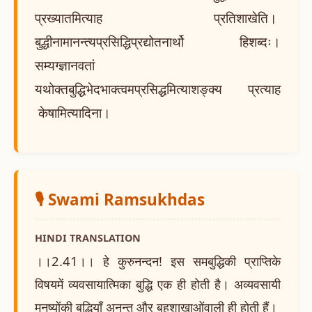
प्रख्यातमित्याह प्रतिशाखेति।
बुद्धीनामानन्त्यप्रसिद्धिप्रद्योतनार्थो हिशब्दः।
सम्यग्ज्ञानवतां
यथोक्तबुद्धिभेदभाक्त्वमप्रसिद्धमित्याशङ्क्य प्रत्याह
केषामित्यादिना।
🎙️ Swami Ramsukhdas
HINDI TRANSLATION
।।2.41।। हे कुरुनन्दन! इस समबुद्धिकी प्राप्तिके
विषयमें व्यवसायात्मिका बुद्धि एक ही होती है। अव्यवसायी
मनुष्योंकी बुद्धियाँ अनन्त और बहुशाखाओंवाली ही होती हैं।