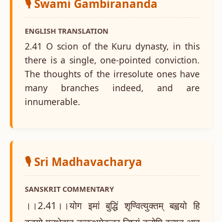
🎙️ Swami Gambirananda
ENGLISH TRANSLATION
2.41 O scion of the Kuru dynasty, in this
there is a single, one-pointed conviction.
The thoughts of the irresolute ones have
many branches indeed, and are
innumerable.
🎙️ Sri Madhavacharya
SANSKRIT COMMENTARY
।।2.41।।योग इमां बुद्धिं शृण्वित्युक्तम् बह्वयो हि