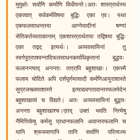
मुमुक्षोः सर्वाणि कर्माणि विधीयन्ते।अतः शास्त्रार्थस्य
एकत्वात् सर्वकर्मविषया बुद्धिः एका एव। यथा
एकफलसाधनतया आग्नेयादीनां षण्णां
सेतिकर्तव्यताकानाम् एकशास्त्रार्थतया तद्विषया बुद्धिः
एका तद्वद् इत्यर्थः। अव्यवसायिनां तु
स्वर्गपुत्रपश्वन्नादिफलसाधनकर्माधिकृतानां बुद्धयः
फलानन्त्याद् अनन्ताः तत्रापि बहुशाखाः। एकस्मै
फलाय चोदिते अपि दर्शपूर्णमासादौ कर्मणिआयुराशास्ते
सुप्रजस्त्वमाशास्ते इत्याद्यवगतावान्तरफलभेदेन
बहुशाखात्वं च विद्यते। अतः अव्यवसायिनां बुद्धयः
अनन्ता बहुशाखाश्च।एतद् उक्तं भवति नित्येषु
नैमित्तिकेषु कर्मसु प्रधानफलानि अवान्तरफलानि च
यानि श्रूयमाणानि तानि सर्वाणि परित्यज्य