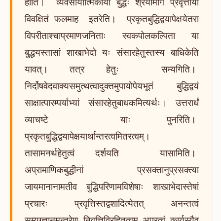
हीति। व्यवसायात्मिकाया बुद्धेः श्रेयोमार्गे प्रवृत्ताया
विवक्षितं फलमाह इतरेति। प्रकृतबुद्धिद्वयापेक्षयेतरा
विपरीताश्चाप्रमाणजनिताः स्वकपोलकल्पिता या
बुद्धयस्तासां शाखाभेदो यः संसारहेतुस्तस्य बाधिकेति
यावत्। तत्र हेतुः सम्यगिति।
निर्दोषवेदवाक्यसमुत्थत्वादुक्तमुपायोपेयभूतं बुद्धिद्वयं
साक्षात्पारम्पर्याभ्यां संसारहेतुबाधकमित्यर्थः। उत्तरार्धं
व्याचष्टे याः पुनरिति।
प्रकृतबुद्धिद्वयापेक्षयार्थान्तरत्वमितरत्वम्।
तासामनर्थहेतुत्वं दर्शयति यासामिति।
अप्रामाणिकबुद्धीनां प्रसक्तानुप्रसक्त्या
जायमानानामतीव बुद्धिपरिणामविशेषाः शाखाभेदास्तेषां
प्रचारः प्रवृत्तिस्तद्वशादित्येतत् अनन्तत्वं
सम्यग्ज्ञानमन्तरेण निवृत्तिविरहितत्वम् अपरत्वं कार्यस्यैव