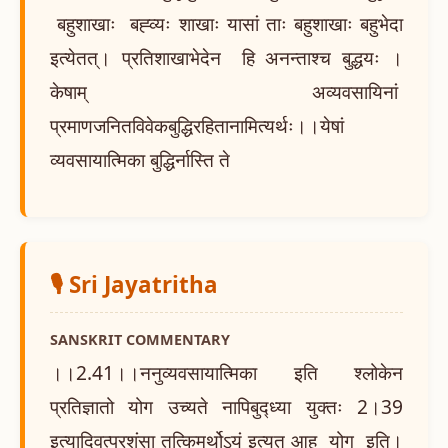
बहुशाखाः बह्व्यः शाखाः यासां ताः बहुशाखाः बहुभेदा
इत्येतत्। प्रतिशाखाभेदेन हि अनन्ताश्च बुद्धयः ।
केषाम् अव्यवसायिनां
प्रमाणजनितविवेकबुद्धिरहितानामित्यर्थः।।येषां
व्यवसायात्मिका बुद्धिर्नास्ति ते
🎙️ Sri Jayatritha
SANSKRIT COMMENTARY
।।2.41।।ननुव्यवसायात्मिका इति श्लोकेन
प्रतिज्ञातो योग उच्यते नापिबुद्ध्या युक्तः 2।39
इत्यादिवत्प्रशंसा तत्किमर्थोऽयं इत्यत आह योग इति।