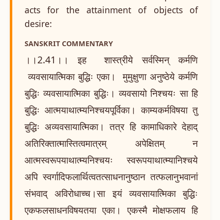
acts for the attainment of objects of
desire:
SANSKRIT COMMENTARY
।।2.41।। इह शास्त्रीये सर्वस्मिन् कर्मणि
व्यवसायात्मिका बुद्धिः एका। मुमुक्षुणा अनुष्ठेये कर्मणि
बुद्धिः व्यवसायात्मिका बुद्धिः। व्यवसायो निश्चयः सा हि
बुद्धिः आत्मयाथात्म्यनिश्चयपूर्विका। काम्यकर्मविषया तु
बुद्धिः अव्यवसायात्मिका। तत्र हि कामाधिकारे देहाद्
अतिरिक्तात्मास्तित्वमात्रम् अपेक्षितम् न
आत्मस्वरूपयाथात्म्यनिश्चयः स्वरूपयाथात्म्यानिश्चये
अपि स्वर्गादिफलार्थित्वतत्साधनानुष्ठान तत्फलानुभवानां
संभवाद् अविरोधाच्च।सा इयं व्यवसायात्मिका बुद्धिः
एकफलसाधनविषयतया एका। एकस्मै मोक्षफलाय हि