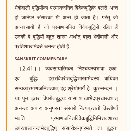
भेदोंवाली बुद्धियोंका प्रमाणजनित विवेकबुद्धिके बलसे अन्त
हो जानेपर संसारका भी अन्त हो जाता है। परंतु जो
अव्यवसायी हैं जो प्रमाणजनित विवेकबुद्धिसे रहित हैं
उनकी वे बुद्धियाँ बहुत शाखा अर्थात् बहुत भेदोंवाली और
प्रतिशाखाभेदसे अनन्त होती हैं।
SANSKRIT COMMENTARY
।।2.41।। व्यवसायात्मिका निश्चयस्वभावा एका
एव बुद्धिः इतरविपरीतबुद्धिशाखाभेदस्य बाधिका
सम्यक्प्रमाणजनितत्वात् इह श्रेयोमार्गे हे कुरुनन्दन ।
याः पुनः इतरा विपरीतबुद्धयः यासां शाखाभेदप्रचारवशात्
अनन्तः अपारः अनुपरतः संसारो नित्यप्रततो विस्तीर्णो
भवति प्रमाणजनितविवेकबुद्धिनिमित्तवशाच्च
उपरतास्वनन्तभेदबुद्धिषु संसारोऽप्युपरमते ता बुद्धयः