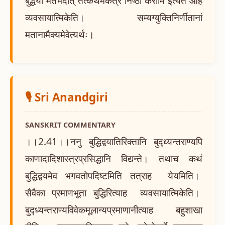
बुद्धयो मतभेदात् तत्कथमेकत्र निष्ठां करोमि इत्यत आह
व्यवसायात्मिकेति। सम्यग्युक्तिनिर्णीतानां
मतानामैक्यमेवेत्यर्थः।
🎙️ Sri Anandgiri
SANSKRIT COMMENTARY
।।2.41।।ननु बुद्धिद्वयातिरिक्तानि बुद्ध्यन्तराण्यपि
काणादादिशास्त्रप्रसिद्धानि विद्यन्ते। तथाच कथं
बुद्धिद्वयमेव भगवतोपदिष्टमिति तत्राह येयमिति।
सैवैका प्रमाणभूता बुद्धिरित्याह व्यवसायात्मिकेति।
बुद्ध्यन्तराण्यविवेकमूलान्यप्रमाणानीत्याह बहुशाखा