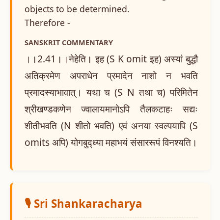
objects to be determined.
Therefore -
SANSKRIT COMMENTARY
।।2.41।।नेहेति। इह (S K omit इह) अस्यां बुद्धौ
अतिक्रमेण अपराधेन प्रमादेन नाशो न भवति
प्रमादस्याभावात्। यथा च (S N तथा च) परिमितेन
श्रीखण्डकणेन ज्वालायमानोऽपि तैलकटाहः सद्यः
शीतीभवति (N शीतो भवति) एवं अनया स्वल्पयापि (S
omits अपि) योगबुद्ध्या महाभयं संसाररूपं विनश्यति।
🎙️ Sri Shankaracharya