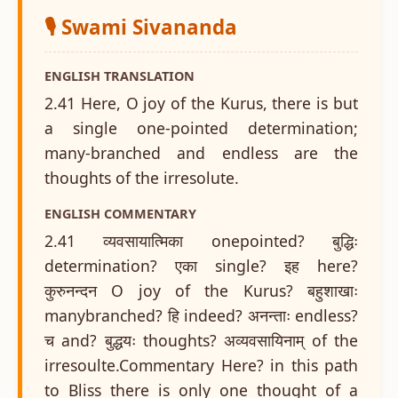
🎙️ Swami Sivananda
ENGLISH TRANSLATION
2.41 Here, O joy of the Kurus, there is but
a single one-pointed determination;
many-branched and endless are the
thoughts of the irresolute.
ENGLISH COMMENTARY
2.41 व्यवसायात्मिका onepointed? बुद्धिः
determination? एका single? इह here?
कुरुनन्दन O joy of the Kurus? बहुशाखाः
manybranched? हि indeed? अनन्ताः endless?
च and? बुद्धयः thoughts? अव्यवसायिनाम् of the
irresoulte.Commentary Here? in this path
to Bliss there is only one thought of a