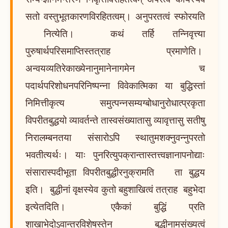
सतो वस्तुभूतकारणविरहितत्वम्। अनुपरतत्वं स्फोरयति
नित्येति। कथं तर्हि तन्निवृत्त्या
पुरुषार्थपरिसमाप्तिस्तत्राह प्रमाणेति।
अन्वयव्यतिरेकाख्येनानुमानेनागमेन च
पदार्थपरिशोधनपरिनिष्पन्ना विवेकात्मिका या बुद्धिस्तां
निमित्तीकृत्य समुत्पन्नसम्यग्बोधानुरोधात्प्रकृता
विपरीतबुद्धयो व्यावर्तन्ते तास्वसंख्यातासु व्यावृत्तासु सतीषु
निरालम्बनतया संसारोऽपि स्थातुमशक्नुवन्नुपरतो
भवतीत्यर्थः। याः पुनरित्युपक्रान्तास्तत्त्वज्ञानापनोद्याः
संसारास्पदीभूता विपरीतबुद्धीरनुक्रामति ता बुद्धय
इति। बुद्धीनां वृक्षस्येव कुतो बहुशाखित्वं तत्राह बहुभेदा
इत्येतदिति। एकैकां बुद्धिं प्रति
शाखाभेदोऽवान्तरविशेषस्तेन बुद्धीनामसंख्यत्वं