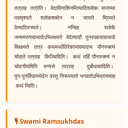
तत्राह तत्रेति। वेदाविनाशिनमित्यादिश्लोकः सप्तम्या
परामृश्यते श्लोकशब्देन न जायते म्रियते
वेत्यादिरुच्यते। नन्विह श्लोके
जन्ममरणाद्यभावोऽभिलक्ष्यते वेदेत्यादौ पुनरपक्षयाद्यभावो
विवक्ष्यते तत्र कथमर्थातिरेकाभावमादाय पौनरुक्त्यं
चोद्यते तत्राह किञ्चिदिति। कथं तर्हि पौनरुक्त्यं न
चोदनीयमिति मन्यसे तत्राह दुर्बोधत्वादिति।
पुनःपुनर्विधानभेदेन वस्तु निरूपयतो भगवतोऽभिप्रायमाह
कथं न्विति।
🎙️ Swami Ramsukhdas