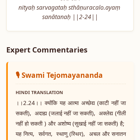
nityaḥ sarvagataḥ sthāṇuracalo.ayaṃ 
sanātanaḥ ||2-24||
Expert Commentaries
🎙️ Swami Tejomayananda
HINDI TRANSLATION
।।2.24।। क्योंकि यह आत्मा अच्छेद्य (काटी नहीं जा
सकती), अदाह्य (जलाई नहीं जा सकती), अक्लेद्य (गीली
नहीं हो सकती ) और अशोष्य (सुखाई नहीं जा सकती) है;
यह नित्य, सर्वगत, स्थाणु (स्थिर), अचल और सनातन