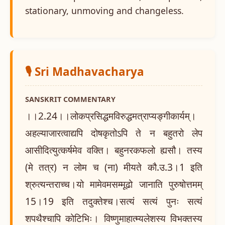
stationary, unmoving and changeless.
🎙️ Sri Madhavacharya
SANSKRIT COMMENTARY
।।2.24।।लोकप्रसिद्धमविरुद्धमत्राप्यङ्गीकार्यम्।
अहल्याजारत्वाद्यपि दोषकृतोऽपि ते न बहुतरो लेप
आसीदित्युत्कर्षमेव वक्ति। बहुनरकफलो ह्यसौ। तस्य
(मे तत्र) न लोम च (ना) मीयते कौ.उ.3।1 इति
श्रुत्यन्तराच्च।यो मामेवमसम्मूढो जानाति पुरुषोत्तमम्
15।19 इति तदुक्तेश्च।सत्यं सत्यं पुनः सत्यं
शपथैश्चापि कोटिभिः। विष्णुमाहात्म्यलेशस्य विभक्तस्य