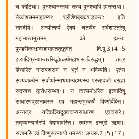
च कोटिधा। पुनश्चानन्तधा तस्य पुनश्चापि ह्यनन्तधा।
नैकांशसममाहात्म्याः श्रीशेषब्रह्मशङ्कराः। इति
नारदीये। अन्योत्कर्ष ऐक्यं चतथैव सर्वशास्त्रेषु
महाभारतमुत्तमम्। को ह्यन्यः
पुण्डरीकाक्षान्महाभारतकृद्भवेत् वि.पु.3।4।5
इत्यादिग्रन्थान्तरसिद्धोत्कर्षमहाभारतविरुद्धम्। तत्र
हिनास्ति नारायणसमं न भूतं न भविष्यति। एतेन
सत्यवाक्येन सर्वार्थान्साधयाम्यहम्यस्य प्रसादजो ब्रह्मा
रुद्रश्च क्रोधसम्भवः। न त्वत्समोऽस्ति इत्यादिषु
साधारणप्रश्नावसर एव महान्तमुत्कर्षं विष्णोर्वक्ति।
अन्यत्र यत्किञ्चिदुक्तावप्यसाधारण एवावसरे।
तद्ध्यग्न्यादेरपि वेदादावस्ति। त्वमग्न इन्द्रो ऋषभः
सतामसि त्वं विष्णुरुरुगायो नमस्यः ऋक्सं.2।5।17।