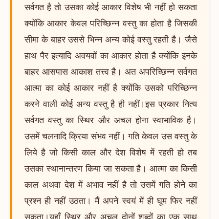
सर्वगत है तो उसका कोई आकार विशेष भी नहीं हो सकता
क्योंकि आकार केवल परिच्छिन्न वस्तु का होता है जिसकी
सीमा के बाहर उससे भिन्न अन्य कोई वस्तु रहती है। जैसे
हाथ पैर इत्यादि अवयवों का आकार होता है क्योंकि इनके
बाहर आसपास आकाश तत्त्व है। अत अपरिच्छिन्न सर्वगत
आत्मा का कोई आकार नहीं है क्योंकि उसको परिच्छिन्न
करने वाली कोई अन्य वस्तु है ही नहीं।इस प्रकार नित्य
सर्वगत वस्तु का स्थिर और अचल होना स्वाभाविक है।
उसमें चलनादि क्रिया संभव नहीं। गति केवल उस वस्तु के
लिये है जो किसी काल और देश विशेष में रहती हो तब
उसका स्थानान्तरण किया जा सकता है। आत्मा का किसी
काल अथवा देश में अभाव नहीं है तो उसमें गति होने का
प्रश्न ही नहीं उठता। मैं अपने स्वयं में ही घूम फिर नहीं
सकता।यहाँ स्थिर और अचल दोनों शब्दों का एक साथ