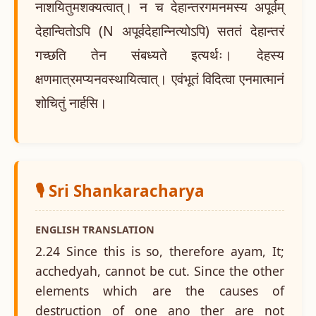
नाशयितुमशक्यत्वात्। न च देहान्तरगमनमस्य अपूर्वम्
देहान्वितोऽपि (N अपूर्वदेहान्नित्योऽपि) सततं देहान्तरं
गच्छति तेन संबध्यते इत्यर्थः। देहस्य
क्षणमात्रमप्यनवस्थायित्वात्। एवंभूतं विदित्वा एनमात्मानं
शोचितुं नार्हसि।
🎙️ Sri Shankaracharya
ENGLISH TRANSLATION
2.24 Since this is so, therefore ayam, It;
acchedyah, cannot be cut. Since the other
elements which are the causes of
destruction of one ano ther are not