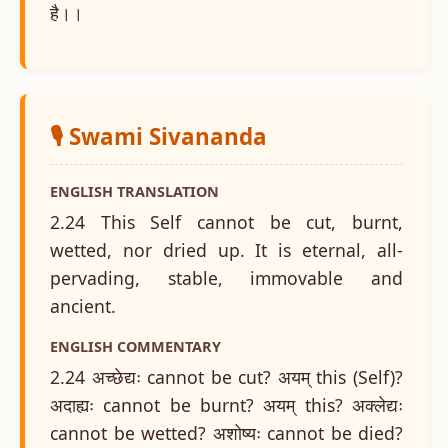
है।।
🎙️ Swami Sivananda
ENGLISH TRANSLATION
2.24 This Self cannot be cut, burnt,
wetted, nor dried up. It is eternal, all-
pervading, stable, immovable and
ancient.
ENGLISH COMMENTARY
2.24 अच्छेद्यः cannot be cut? अयम् this (Self)?
अदाह्यः cannot be burnt? अयम् this? अक्लेद्यः
cannot be wetted? अशोष्यः cannot be died?