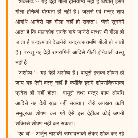
'अक्लेद्यः'-- यह देही गीला होनेयोग्य नहीं है अर्थात् इसमें
गीला होनेकी योग्यता ही नहीं है। जलसे एवं मन्त्र शाप
ओषधि आदिसे यह गीला नहीं हो सकता। जैसे सुननेमें
आता है कि मालकोश रागके गाये जानेसे पत्थर भी गीला हो
जाता है चन्द्रमाको देखनेसे चन्द्रकान्तमणि गीली हो जाती
है। परन्तु यह देही रागरागिनी आदिसे गीली होनेवाली वस्तु
नहीं है।
'अशोष्यः'-- यह देही अशोष्य है। वायुसे इसका शोषण हो
जाय यह ऐसी वस्तु नहीं है क्योंकि इसमें शोषणक्रियाका
प्रवेश ही नहीं होता। वायुसे तथा मन्त्र शाप ओषधि
आदिसे यह देही सूख नहीं सकता। जैसे अगस्त्य ऋषि
समुद्रका शोषण कर गये ऐसे इस देहीका कोई अपनी
शक्तिसे शोषण नहीं कर सकता।
'एव च'-- अर्जुन नाशकी सम्भावनाको लेकर शोक कर रहे