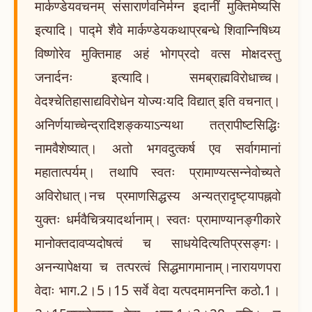
मार्कण्डेयवचनम् संसारार्णवनिर्मग्न इदानीं मुक्तिमेष्यसि
इत्यादि। पाद्मे शैवे मार्कण्डेयकथाप्रबन्धे शिवान्निषिध्य
विष्णोरेव मुक्तिमाह अहं भोगप्रदो वत्स मोक्षदस्तु
जनार्दनः इत्यादि। समब्राह्मविरोधाच्च।
वेदश्चेतिहासाद्यविरोधेन योज्यःयदि विद्यात् इति वचनात्।
अनिर्णयाच्चेन्द्रादिशङ्कयाऽन्यथा तत्रापीष्टसिद्धिः
नामवैशेष्यात्। अतो भगवदुत्कर्ष एव सर्वागमानां
महातात्पर्यम्। तथापि स्वतः प्रामाण्यत्सन्नेवोच्यते
अविरोधात्।नच प्रमाणसिद्धस्य अन्यत्रादृष्ट्यापह्नवो
युक्तः धर्मवैचित्र्यादर्थानाम्। स्वतः प्रामाण्यानङ्गीकारे
मानोक्तदावप्यदोषत्वं च साधयेदित्यतिप्रसङ्गः।
अनन्यापेक्षया च तत्परत्वं सिद्धमागमानाम्।नारायणपरा
वेदाः भाग.2।5।15 सर्वे वेदा यत्पदमामनन्ति कठो.1।