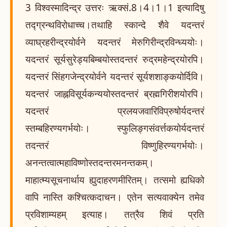
3 विश्वस्मादिन्द्र उत्तरः ऋक्सं.8।4।1।1 इत्यादिषु
तद्ग्रन्थविरोधाच्च।तथाहि स्कान्दे शैवे यदन्तरं
व्याघ्रहरीन्द्रयोर्वने यदन्तरं मेरुगिरीन्द्रविन्ध्ययोः।
यदन्तरं सूर्यसुरेड्यबिम्बयोस्तदन्तरं रुद्रमहेन्द्रयोरपि।
यदन्तरं सिंहगजेन्द्रयोर्वने यदन्तरं सूर्यशशाङ्कयोर्दिवि।
यदन्तरं जाह्नविसूर्यकन्ययोस्तदन्तरं ब्रह्मगिरीशयोरपि।
यदन्तरं प्रलयजवारिविप्रुषोर्यदन्तरं
स्तम्बहिरण्यगर्भयोः। स्फुलिङ्गसंवर्त्तकयोर्यदन्तरं
तदन्तरं विष्णुहिरण्यगर्भयोः।
अनन्तत्वात्महाविष्णोस्तदन्तरमनन्तकम्।
माहात्म्यसूचनार्थाय ह्युदाहरणमीरितम्। तत्समो ह्यधिको
वापि नास्ति कश्चित्कदाचन। एतेन सत्यवाक्येन तमेव
प्रविशाम्यहम् इत्याह। तत्रैव शिवं प्रति