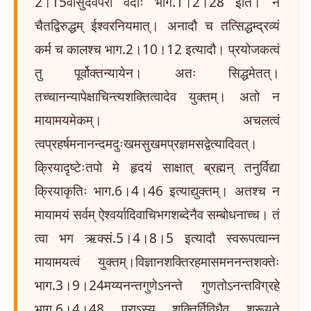
2।15वासुदेवपरा वेदाः भाग.1।2।28 इति। न
चैतद्विरुद्धम् ईश्वरनियमात्। अनादौ च तत्सिद्धम्द्रव्यं
कर्म च कालश्च भाग.2।10।12 इत्यादौ। प्रयोजकत्वं
तु पूर्वोक्तन्यायेन। अतः सिद्धमेतत्।
तच्चानन्यापेक्षाचिन्त्यशक्तित्वादेव युक्तम्। अतो न
मायामयमेकम्। अचलत्वं
त्वप्रहर्षमनानन्दमदुःखमसुखमप्रज्ञमसद्वेत्यादिवत्।
क्रियादृष्टेःतपो मे हृदयं साक्षात् ब्रह्मन् तनुर्विद्या
क्रियाकृतिः भाग.6।4।46 इत्याद्युक्तम्। अतश्च न
मायामयं सर्वम् ऐश्वर्यादिवाचिभगशब्देनैव सम्बोधनाच्च। तं
त्वा भग ऋक्सं.5।4।8।5 इत्यादौ स्वरूपत्वान्न
मायामयत्वं युक्तम्।विज्ञानशक्तिरहमासमननन्तशक्तेः
भाग.3।9।24मय्यनन्तगुणेऽनन्ते गुणतोऽनन्तविग्रहे
भाग.6।4।48 पराऽस्य शक्तिर्विविधैव श्रूयते