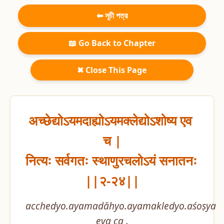
⬅ সূচী পত্র
📖 Go Back to Chapter
✖ Close This Page
अच्छेद्योऽयमदाह्योऽयमक्लेद्योऽशोष्य एव 
च |

नित्यः सर्वगतः स्थाणुरचलोऽयं सनातनः 
||२-२४||
acchedyo.ayamadāhyo.ayamakledyo.aśoṣya 
eva ca .
