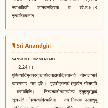
स्वाभाविकी ज्ञानबलक्रिया च श्वे.उ.6।8
इत्यादिवचनात्।
🎙️ Sri Anandgiri
SANSKRIT COMMENTARY
।।2.24।।
पृथिव्यादिभूतप्रयुक्तच्छेदनाद्यर्थक्रियाभावे योग्यताभावं
कारणमाह यत इति। पूर्वार्धमुत्तरार्धे हेतुत्वेन योजयति
यस्मादिति। नित्यत्वादीनामन्योन्यं हेतुहेतुमद्भावं
सूचयति नित्यत्वादित्यादिना। नच नित्यत्वं परमाणुषु
व्यभिचारादसाधकं सर्वगतत्वस्येति वाच्यम्।