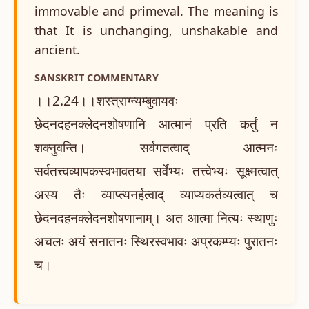
immovable and primeval. The meaning is
that It is unchanging, unshakable and
ancient.
SANSKRIT COMMENTARY
।।2.24।।शस्त्राग्न्यम्बुवायवः
छेदनदहनक्लेदनशोषणानि आत्मानं प्रति कर्तुं न
शक्नुवन्ति। सर्वगतत्वाद् आत्मनः
सर्वतत्त्वव्यापकस्वभावतया सर्वेभ्यः तत्त्वेभ्यः सूक्ष्मत्वात्
अस्य तैः व्याप्त्यनर्हत्वाद् व्याप्यकर्तव्यत्वात् च
छेदनदहनक्लेदनशोषणानाम्। अत आत्मा नित्यः स्थाणुः
अचलः अयं सनातनः स्थिरस्वभावः अप्रकम्प्यः पुरातनः
च।