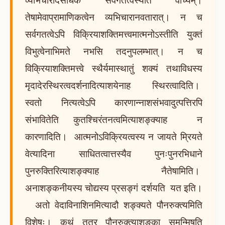
तेषामेवाप्रामाणिकत्वेन व्यभिचारानवतारात्। न च
सर्वगतत्वेऽपि विक्रियाशक्तिमत्त्वमात्मनोऽस्तीति युक्तं
विभुत्वेनाभिमते नभसि तदनुपलम्भात्। न च
विक्रियाशक्तिमत्त्वे स्थैर्यमास्थातुं शक्यं तथाविधस्य
मृदादेरस्थिरत्वदर्शनादित्याशयेनाह स्थिरत्वादिति।
स्वतो नित्यत्वेऽपि कारणान्नाशसंभवादुत्पत्तिरपि
संभावितेति कुतश्चिरंतनत्वमित्याशङ्क्याह न
कारणादिति। आत्मनोऽविक्रियत्वस्य न जायते म्रियते
वेत्यादिना साधितत्वात्तस्यैव पुनःपुनरभिधाने
पुनरुक्तिरित्याशङ्क्याह नैतेषामिति।
अनाशङ्कनीयस्य चोद्यस्य प्रसङ्गं दर्शयति यत इति।
अतो वेदाविनाशिनमित्यादौ शङ्क्यते पौनरुक्त्यमिति
विशेषः। कथं तत्र पौनरुक्त्याशङ्का समुन्मिषति