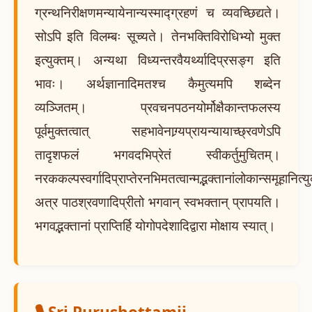
ग्रन्थनिरीक्षणमन्यायेनान्यस्माद्ग्रहणं च व्यवच्छिद्यते।
सोऽपि इति विलम्बः सूच्यते। तेनभक्तिविरोधिभ्यो मुक्त
इत्युक्तम्। अन्यथा विध्यन्तरवैयर्थ्यादिप्रसङ्ग इति
भावः। अर्थज्ञानादिमतश्च कैमुत्यमपि शब्देन
व्यञ्जितम्। प्रवचनपठनयोर्मोक्षैकान्तफलस्य
पूर्वमुक्तत्वात् सहभावेनाग्र्यप्रायन्यायाच्छ्रवणेऽपि
तादृशफलं भगवदभिप्रेतं स्वीकर्तुमुचितम्।
नरककल्पस्वर्गादिप्राप्तेरनभिमतत्वान्मद्भक्तानांलोकान्समूहानित्य
अत्र पाठश्रवणादिप्रीतो भगवान् स्वभक्तान् प्रापयति।
भगवद्भक्तानां प्राप्तिर्हि योगोपदेशादिद्वारा मोक्षाय स्यात्।