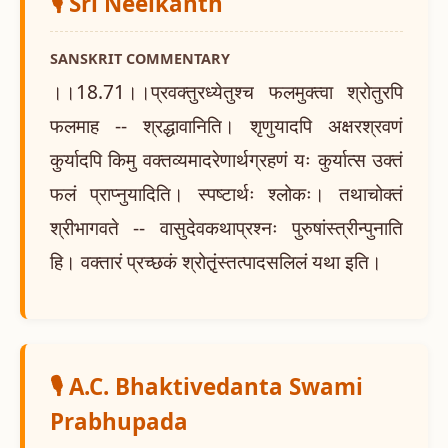
🎙️ Sri Neelkanth
SANSKRIT COMMENTARY
।।18.71।।प्रवक्तुरध्येतुश्च फलमुक्त्वा श्रोतुरपि
फलमाह -- श्रद्धावानिति। शृणुयादपि अक्षरश्रवणं
कुर्यादपि किमु वक्तव्यमादरेणार्थग्रहणं यः कुर्यात्स उक्तं
फलं प्राप्नुयादिति। स्पष्टार्थः श्लोकः। तथाचोक्तं
श्रीभागवते -- वासुदेवकथाप्रश्नः पुरुषांस्त्रीन्पुनाति
हि। वक्तारं प्रच्छकं श्रोतृ़ंस्तत्पादसलिलं यथा इति।
🎙️ A.C. Bhaktivedanta Swami
Prabhupada