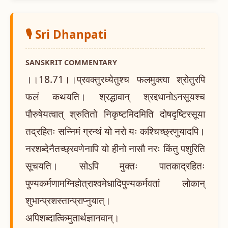
🎙️ Sri Dhanpati
SANSKRIT COMMENTARY
।।18.71।।प्रवक्तुरध्येतुश्च फलमुक्त्वा श्रोतुरपि
फलं कथयति। श्रद्धावान् श्रद्दधानोऽनसूयश्च
पौरुषेयत्वात् श्रुतितो निकृष्टमिदमिति दोषदृष्टिरसूया
तद्रहितः सन्निमं ग्रन्थं यो नरो यः कश्चिच्छ्रणुयादपि।
नरशब्देनैतच्छ्रवणेनापि यो हीनो नासौ नरः किंतु पशुरिति
सूचयति। सोऽपि मुक्तः पातकाद्रहितः
पुण्यकर्मणामग्निहोत्राश्वमेधादिपुण्यकर्मवतां लोकान्
शुभान्प्रशस्तान्प्राप्नुयात्।
अपिशब्दात्किमुतार्थज्ञानवान्।