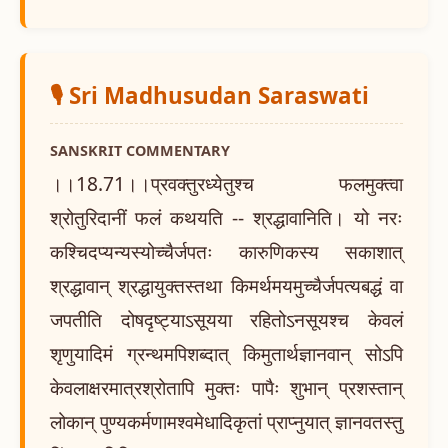
🎙️ Sri Madhusudan Saraswati
SANSKRIT COMMENTARY
।।18.71।।प्रवक्तुरध्येतुश्च फलमुक्त्वा
श्रोतुरिदानीं फलं कथयति -- श्रद्धावानिति। यो नरः
कश्चिदप्यन्यस्योच्चैर्जपतः कारुणिकस्य सकाशात्
श्रद्धावान् श्रद्धायुक्तस्तथा किमर्थमयमुच्चैर्जपत्यबद्धं वा
जपतीति दोषदृष्ट्याऽसूयया रहितोऽनसूयश्च केवलं
शृणुयादिमं ग्रन्थमपिशब्दात् किमुतार्थज्ञानवान् सोऽपि
केवलाक्षरमात्रश्रोतापि मुक्तः पापैः शुभान् प्रशस्तान्
लोकान् पुण्यकर्मणामश्वमेधादिकृतां प्राप्नुयात् ज्ञानवतस्तु