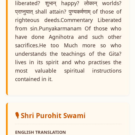
liberated? शुभान् happy? लोकान् worlds?
प्राप्नुयात् shall attain? पुण्यकर्मणाम् of those of
righteous deeds.Commentary Liberated
from sin.Punyakarmanam Of those who
have done Agnihotra and such other
sacrifices.He too Much more so who
understands the teachings of the Gita?
lives in its spirit and who practises the
most valuable spiritual instructions
contained in it.
🎙️ Shri Purohit Swami
ENGLISH TRANSLATION