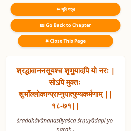
⬅ সূচী পত্র
📖 Go Back to Chapter
✖ Close This Page
श्रद्धावाननसूयश्च शृणुयादपि यो नरः |

सोऽपि मुक्तः 
शुभाँल्लोकान्प्राप्नुयात्पुण्यकर्मणाम् ||
१८-७१||
śraddhāvānanasūyaśca śṛṇuyādapi yo 
naraḥ .
