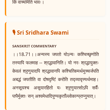
किं वाच्यमिति भावः।
🎙️ Sri Sridhara Swami
SANSKRIT COMMENTARY
।।18.71।।अन्यस्य जपतो योऽन्यः कश्चिच्छृणोति
तस्यापि फलमाह -- श्रद्धावानिति। यो नरः श्रद्धायुक्तः
केवलं श्रृणुयादपि श्रद्धावानपि कश्चित्किमर्थमुच्चर्जपति
अबद्धं जपतीति वा दोषदृष्टिं करोति तद्व्यावृत्त्यर्थमाह।
अनसूयश्च असूयारहितो यः श्रृणुयात्सोऽपि सर्वैः
पापैर्मुक्तः सन् अश्वमेधादिपुण्यकृताँल्लोकान्प्राप्नुयात्।