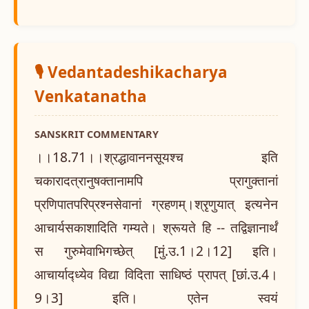
🎙️ Vedantadeshikacharya
Venkatanatha
SANSKRIT COMMENTARY
।।18.71।।श्रद्धावाननसूयश्च इति
चकारादत्रानुषक्तानामपि प्रागुक्तानां
प्रणिपातपरिप्रश्नसेवानां ग्रहणम्।श्रृणुयात् इत्यनेन
आचार्यसकाशादिति गम्यते। श्रूयते हि -- तद्विज्ञानार्थं
स गुरुमेवाभिगच्छेत् [मुं.उ.1।2।12] इति।
आचार्याद्ध्येव विद्या विदिता साधिष्ठं प्रापत् [छां.उ.4।
9।3] इति। एतेन स्वयं