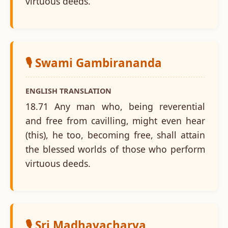
virtuous deeds.
🎙️ Swami Gambirananda
ENGLISH TRANSLATION
18.71 Any man who, being reverential
and free from cavilling, might even hear
(this), he too, becoming free, shall attain
the blessed worlds of those who perform
virtuous deeds.
🎙️ Sri Madhavacharya