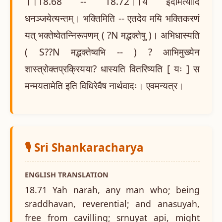
।।18.68 -- 18.72।।य इदमित्यादि
धनञ्जयेत्यन्तम्। भक्तिमिति -- एतदेव मयि भक्तिकरणं
यत् भक्तेष्वेतन्निरूपणम् ( ?N मद्भक्तेषु )। अभिधास्यति
( S??N मद्भक्तेष्वभि -- ) ? आभिमुख्येन
शास्त्रोक्तप्रक्रियया? धास्यति वितरिष्यति [ यः ] स
मन्मयतामेति इति विधिरेवैष नार्थवादः। एवमन्यत्र।
🎙️ Sri Shankaracharya
ENGLISH TRANSLATION
18.71 Yah narah, any man who; being
sraddhavan, reverential; and anasuyah,
free from cavilling; srnuyat api, might