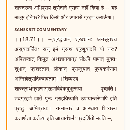
शास्त्रका अभिप्राय श्रोताने ग्रहण नहीं किया है -- यह
मालूम होनेपर? फिर किसी और उपायसे ग्रहण कराऊँगा।
SANSKRIT COMMENTARY
।।18.71।। --,श्रद्धावान् श्रद्दधानः अनसूयश्च
असूयावर्जितः सन् इमं ग्रन्थं श्रृणुयादपि यो नरः?
अपिशब्दात् किमुत अर्थज्ञानवान्? सोऽपि पापात् मुक्तः
शुभान् प्रशस्तान् लोकान् प्राप्नुयात् पुण्यकर्मणाम्
अग्निहोत्रादिकर्मवताम्।।शिष्यस्य
शास्त्रार्थग्रहणाग्रहणविवेकबुभुत्सया पृच्छति।
तदग्रहणे ज्ञाते पुनः ग्राहयिष्यामि उपायान्तरेणापि इति
प्रष्टुः अभिप्रायः। यत्नान्तरं च आस्थाय शिष्यस्य
कृतार्थता कर्तव्या इति आचार्यधर्मः प्रदर्शितो भवति --,