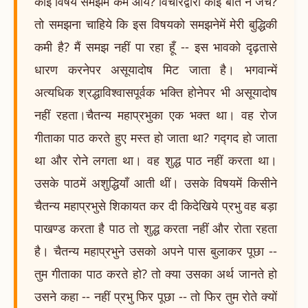
कोई विषय समझमें कम आये? विचारद्वारा कोई बात न जँचे?
तो समझना चाहिये कि इस विषयको समझनेमें मेरी बुद्धिकी
कमी है? मैं समझ नहीं पा रहा हूँ -- इस भावको दृढ़तासे
धारण करनेपर असूयादोष मिट जाता है। भगवान्में
अत्यधिक श्रद्धाविश्वासपूर्वक भक्ति होनेपर भी असूयादोष
नहीं रहता।चैतन्य महाप्रभुका एक भक्त था। वह रोज
गीताका पाठ करते हुए मस्त हो जाता था? गद्गद हो जाता
था और रोने लगता था। वह शुद्ध पाठ नहीं करता था।
उसके पाठमें अशुद्धियाँ आती थीं। उसके विषयमें किसीने
चैतन्य महाप्रभुसे शिकायत कर दी किदेखिये प्रभु वह बड़ा
पाखण्ड करता है पाठ तो शुद्ध करता नहीं और रोता रहता
है। चैतन्य महाप्रभुने उसको अपने पास बुलाकर पूछा --
तुम गीताका पाठ करते हो? तो क्या उसका अर्थ जानते हो
उसने कहा -- नहीं प्रभु फिर पूछा -- तो फिर तुम रोते क्यों