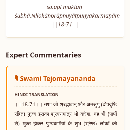
so.api muktaḥ 
śubhā.Nllokānprāpnuyātpuṇyakarmaṇām 
||18-71||
Expert Commentaries
🎙️ Swami Tejomayananda
HINDI TRANSLATION
।।18.71।। तथा जो श्रद्धावान् और अनसुयु (दोषदृष्टि
रहित) पुरुष इसका श्रवणमात्र भी करेगा, वह भी (पापों
से) मुक्त होकर पुण्यकर्मियों के शुभ (श्रेष्ठ) लोकों को