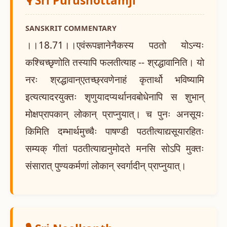
🎙️ Sri Purushottamji
SANSKRIT COMMENTARY
।।18.71।।एवंरूपज्ञानेनैकस्य पठतो योऽन्यः
कश्चिच्छृणोति तस्यापि फलतीत्याह -- श्रद्धावानिति। यो
नरः श्रद्धावान्एतच्छ्रवणेनाहं कृतार्थो भविष्यामि
इत्यत्यादरयुक्तः शृणुयादप्यर्थानवबोधेनापि स शुभान्
मोक्षप्रापकान् लोकान् प्राप्नुयात्। च पुनः अनसूयः
किमिति दम्भार्थमुच्चैः पाषण्डी पठतीत्याद्यसूयारहितः
सम्यक् गीतां पठतीत्याद्यनुमोदते मनसि सोऽपि मुक्तः
संसारात् पुण्यकर्मणां लोकान् स्वर्गादीन् प्राप्नुयात्।