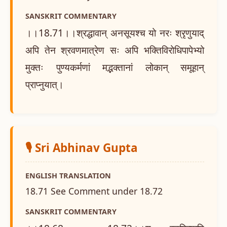
SANSKRIT COMMENTARY
।।18.71।।श्रद्धावान् अनसूयश्च यो नरः श्रृणुयाद्
अपि तेन श्रवणमात्रेण सः अपि भक्तिविरोधिपापेभ्यो
मुक्तः पुण्यकर्मणां मद्भक्तानां लोकान् समूहान्
प्राप्नुयात्।
🎙️ Sri Abhinav Gupta
ENGLISH TRANSLATION
18.71 See Comment under 18.72
SANSKRIT COMMENTARY