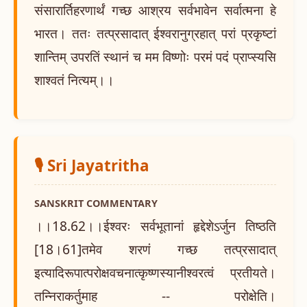
संसारार्तिहरणार्थं गच्छ आश्रय सर्वभावेन सर्वात्मना हे
भारत। ततः तत्प्रसादात् ईश्वरानुग्रहात् परां प्रकृष्टां
शान्तिम् उपरतिं स्थानं च मम विष्णोः परमं पदं प्राप्स्यसि
शाश्वतं नित्यम्।।
🎙️ Sri Jayatritha
SANSKRIT COMMENTARY
।।18.62।।ईश्वरः सर्वभूतानां हृद्देशेऽर्जुन तिष्ठति
[18।61]तमेव शरणं गच्छ तत्प्रसादात्
इत्यादिरूपात्परोक्षवचनात्कृष्णस्यानीश्वरत्वं प्रतीयते।
तन्निराकर्तुमाह -- परोक्षेति।