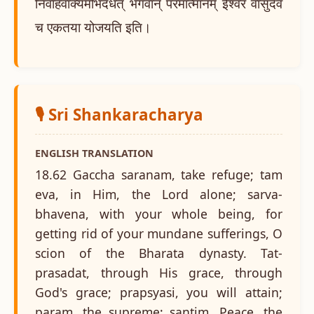
निर्वाहवाक्यमभिदधत् भगवान् परमात्मानम् ईश्वरं वासुदेवं
च एकतया योजयति इति।
🎙️ Sri Shankaracharya
ENGLISH TRANSLATION
18.62 Gaccha saranam, take refuge; tam
eva, in Him, the Lord alone; sarva-
bhavena, with your whole being, for
getting rid of your mundane sufferings, O
scion of the Bharata dynasty. Tat-
prasadat, through His grace, through
God's grace; prapsyasi, you will attain;
param, the supreme; santim, Peace, the