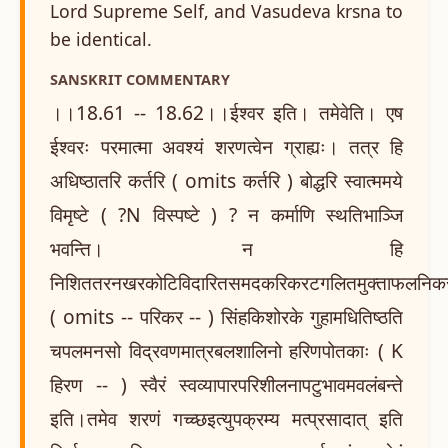
Lord Supreme Self, and Vasudeva krsna to
be identical.
SANSKRIT COMMENTARY
।।18.61 -- 18.62।।ईश्वर इति। तमेवेति। एष
ईश्वरः परमात्मा अवश्यं शरणत्वेन ग्राह्यः। तत्र हि
अधिष्ठातरि कर्तरि ( omits कर्तरि ) बोद्धरि स्वात्ममये
विमृष्टे ( ?N विस्पष्टे ) ? न कर्माणि स्थतिभाञ्जि
भवन्ति। न हि
निशिततरनखरकोटिविदारितसमदकरिकरटगलितमुक्ताफलनिकर
( omits -- परिकर -- ) सिंहकिशोरके गुहामधितिष्ठति
चपलमनसो विद्रवणमात्रबलशालिनो हरिणपोतकाः ( K
हिरण -- ) स्वैरं स्वव्यापारपरिशीलनापटुभावमवलंबन्ते
इति।तमेव शरणं गच्च्छइत्युपक्रम्य मत्प्रसादात् इति