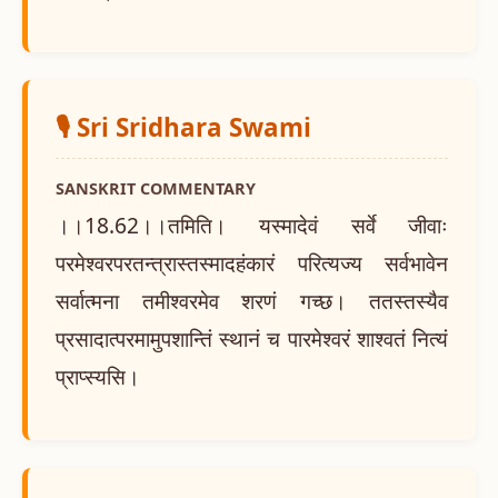
🎙️ Sri Sridhara Swami
SANSKRIT COMMENTARY
।।18.62।।तमिति। यस्मादेवं सर्वे जीवाः
परमेश्वरपरतन्त्रास्तस्मादहंकारं परित्यज्य सर्वभावेन
सर्वात्मना तमीश्वरमेव शरणं गच्छ। ततस्तस्यैव
प्रसादात्परमामुपशान्तिं स्थानं च पारमेश्वरं शाश्वतं नित्यं
प्राप्स्यसि।