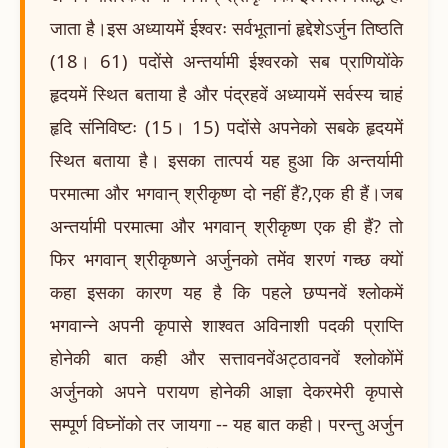
जाता है।इस अध्यायमें ईश्वरः सर्वभूतानां हृद्देशेऽर्जुन तिष्ठति
(18। 61) पदोंसे अन्तर्यामी ईश्वरको सब प्राणियोंके
हृदयमें स्थित बताया है और पंद्रहवें अध्यायमें सर्वस्य चाहं
हृदि संनिविष्टः (15। 15) पदोंसे अपनेको सबके हृदयमें
स्थित बताया है। इसका तात्पर्य यह हुआ कि अन्तर्यामी
परमात्मा और भगवान् श्रीकृष्ण दो नहीं हैं?,एक ही हैं।जब
अन्तर्यामी परमात्मा और भगवान् श्रीकृष्ण एक ही हैं? तो
फिर भगवान् श्रीकृष्णने अर्जुनको तमेंव शरणं गच्छ क्यों
कहा इसका कारण यह है कि पहले छप्पनवें श्लोकमें
भगवान्ने अपनी कृपासे शाश्वत अविनाशी पदकी प्राप्ति
होनेकी बात कही और सत्तावनवेंअट्ठावनवें श्लोकोंमें
अर्जुनको अपने परायण होनेकी आज्ञा देकरमेरी कृपासे
सम्पूर्ण विघ्नोंको तर जायगा -- यह बात कही। परन्तु अर्जुन