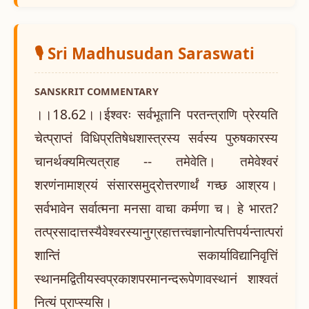
🎙️ Sri Madhusudan Saraswati
SANSKRIT COMMENTARY
।।18.62।।ईश्वरः सर्वभूतानि परतन्त्राणि प्रेरयति
चेत्प्राप्तं विधिप्रतिषेधशास्त्रस्य सर्वस्य पुरुषकारस्य
चानर्थक्यमित्यत्राह -- तमेवेति। तमेवेश्वरं
शरणंनामाश्रयं संसारसमुद्रोत्तरणार्थं गच्छ आश्रय।
सर्वभावेन सर्वात्मना मनसा वाचा कर्मणा च। हे भारत?
तत्प्रसादात्तस्यैवेश्वरस्यानुग्रहात्तत्त्वज्ञानोत्पत्तिपर्यन्तात्परां
शान्तिं सकार्याविद्यानिवृत्तिं
स्थानमद्वितीयस्वप्रकाशपरमानन्दरूपेणावस्थानं शाश्वतं
नित्यं प्राप्स्यसि।