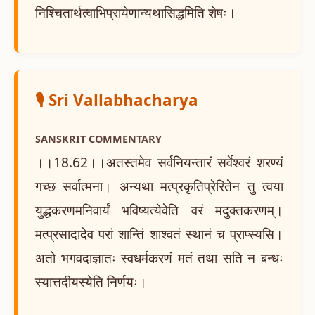
निश्चितार्थत्वाभिप्रायेणान्यथासिद्धमिति शेषः।
🎙️ Sri Vallabhacharya
SANSKRIT COMMENTARY
।।18.62।।अतस्तमेव सर्वनियन्तारं सर्वेश्वरं शरण्यं
गच्छ सर्वात्मना। अन्यथा मत्प्रकृतिप्रेरितेन तु त्वया
युद्धकरणमनिवार्यं भविष्यत्येवेति वरं मदुक्तकरणम्।
मत्प्रसादादेव परां शान्तिं शाश्वतं स्थानं च प्राप्स्यसि।
अतो भगवदाज्ञातः स्वधर्मकरणं मतं तथा सति न बन्धः
स्यात्तदीयस्येति निर्णयः।