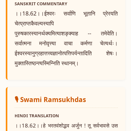
SANSKRIT COMMENTARY
।।18.62।।ईश्वरः सर्वाणि भूतानि प्रेरयति
चेत्प्राप्तकैवल्यस्यापि
पुरुषकारस्यानर्थक्यमित्याशङ्क्याह -- तमेवेति।
सर्वात्मना मनोवृत्त्या वाचा कर्मणा चेत्यर्थः।
ईश्वरस्यानुग्रहात्तत्त्वज्ञानोत्पत्तिपर्यन्तादिति शेषः।
मुक्तास्तिष्ठन्त्यस्मिन्निति स्थानम्।
🎙️ Swami Ramsukhdas
HINDI TRANSLATION
।।18.62।।हे भरतवंशोद्भव अर्जुन ! तू सर्वभावसे उस