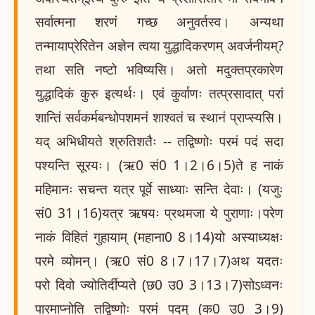
सर्वात्मना शरणं गच्छ अनुवर्तस्व। अन्यथा
तन्मायाप्रेरितेन अज्ञेन त्वया युद्धादिकरणम् अवर्जनीयम्?
तथा सति नष्टो भविष्यसि। अतो मदुक्तप्रकारेण
युद्धादिकं कुरु इत्यर्थः। एवं कुर्वाणः तत्प्रसादात् परां
शान्तिं सर्वकर्मबन्धोपशमनं शाश्वतं च स्थानं प्राप्स्यसि।
यद् अभिधीयते श्रुतिशतैः -- तद्विष्णोः परमं पदं सदा
पश्यन्ति सूरयः। (ऋ0 सं0 1।2।6।5)ते ह नाकं
महिमानः सचन्त यत्र पूर्वे साध्याः सन्ति देवाः। (यजुः
सं0 31।16)यत्र ऋषयः प्रथमजा ये पुराणाः।परेण
नाकं विहितं गुहायाम् (महाना0 8।14)यो अस्याध्यक्षः
परमे व्योमन्। (ऋ0 सं0 8।7।17।7)अथ यदतः
परो दिवो ज्योतिर्दीप्यते (छ0 उ0 3।13।7)सोऽध्वनः
पारमाप्नोति तद्विष्णोः परमं पदम् (क0 उ0 3।9)