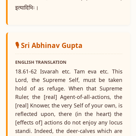
इत्यादिभिः।
🎙️ Sri Abhinav Gupta
ENGLISH TRANSLATION
18.61-62 Isvarah etc. Tam eva etc. This
Lord, the Supreme Self, must be taken
hold of as refuge. When that Supreme
Ruler, the [real] Agent-of-all-actions, the
[real] Knower, the very Self of your own, is
reflected upon, there (in the heart) the
[effects of] actions do not enjoy any locus
standi. Indeed, the deer-calves which are