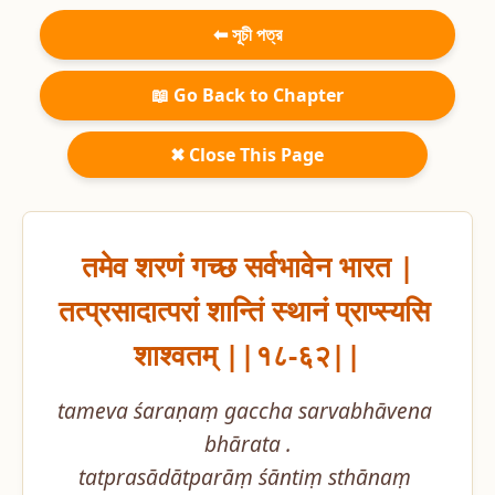
⬅ সূচী পত্র
📖 Go Back to Chapter
✖ Close This Page
तमेव शरणं गच्छ सर्वभावेन भारत |

तत्प्रसादात्परां शान्तिं स्थानं प्राप्स्यसि 
शाश्वतम् ||१८-६२||
tameva śaraṇaṃ gaccha sarvabhāvena 
bhārata .

tatprasādātparāṃ śāntiṃ sthānaṃ 