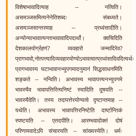
विशेषाभावादित्याह -- नत्विति।
असमञ्जसमित्यनेनेतिशब्दः संबध्यते।
असमञ्जसान्तरमाह -- प्रध्वंसादीति।
अन्योन्याभावात्यन्ताभावावादिपदार्थौ। क्वचिदिति
देशकालयोर्ग्रहणं? व्यवहारो जन्मादिरेव?
प्रागभावो,नोत्पत्त्यादिव्यवहारयोग्योऽभावत्वात्प्रध्वंसादिवदित्यर्थ
प्रागभावस्य घटाभावानभ्युपगमादनुमानं सिद्धसाधनमिति
शङ्कते -- नन्विति। अभावस्य भावापत्त्यनभ्युपगमे
भावस्यैव भावापत्तिरित्यनिष्टं स्यादिति दूषयति --
भावस्यैवेति। तस्य तदापत्तेरयोग्यत्वे दृष्टान्तमाह --
यथेति। अभावस्य भावापत्तिरनिष्टेति दार्ष्टान्तिकं
स्पष्टयति -- एतदपीति। आरम्भवादोक्तं दोषं
परिणामवादेऽपि संचारयति -- सांख्यस्येति। धर्मः