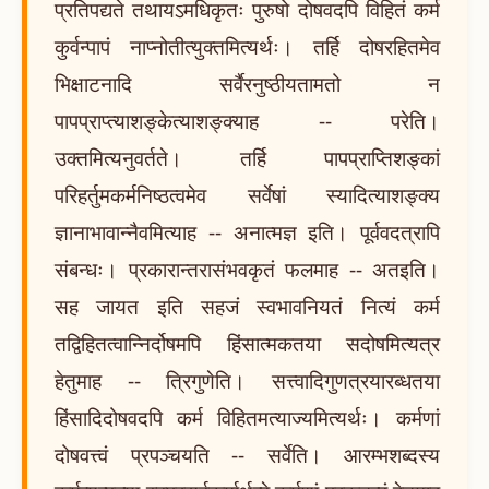
प्रतिपद्यते तथायऽमधिकृतः पुरुषो दोषवदपि विहितं कर्म
कुर्वन्पापं नाप्नोतीत्युक्तमित्यर्थः। तर्हि दोषरहितमेव
भिक्षाटनादि सर्वैरनुष्ठीयतामतो न
पापप्राप्त्याशङ्केत्याशङ्क्याह -- परेति।
उक्तमित्यनुवर्तते। तर्हि पापप्राप्तिशङ्कां
परिहर्तुमकर्मनिष्ठत्वमेव सर्वेषां स्यादित्याशङ्क्य
ज्ञानाभावान्नैवमित्याह -- अनात्मज्ञ इति। पूर्ववदत्रापि
संबन्धः। प्रकारान्तरासंभवकृतं फलमाह -- अतइति।
सह जायत इति सहजं स्वभावनियतं नित्यं कर्म
तद्विहितत्वान्निर्दोषमपि हिंसात्मकतया सदोषमित्यत्र
हेतुमाह -- त्रिगुणेति। सत्त्वादिगुणत्रयारब्धतया
हिंसादिदोषवदपि कर्म विहितमत्याज्यमित्यर्थः। कर्मणां
दोषवत्त्वं प्रपञ्चयति -- सर्वेति। आरम्भशब्दस्य