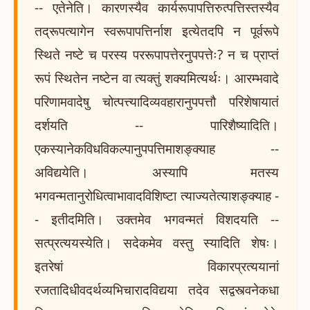
-- एतेनेति। कारणस्यैव कार्यरूपापत्तिरुत्पत्तिस्तस्यैव
तद्रूपत्यागेन स्वरूपापत्तिर्नाश इत्येतदपि न पूर्वरूपे
स्थिते नष्टे च परस्य पररूपापत्तेरनुपपत्तेः? न च प्राप्तं
रूपं स्थितेन नष्टेन वा त्यक्तुं शक्यमित्यर्थः। आरम्भवादे
परिणामवादेषु चोत्पत्त्यादिव्यवहारानुपपत्तौ परिशेषायातं
दर्शयति -- पारिशैष्यादिति।
एकस्यानेकविधविकल्पानुपपत्तिमाशङ्क्याह --
अविद्ययेति। अस्यापि मतस्य
भगवन्मतानुरोधित्वाभावादविशिष्टा त्याज्यतेत्याशङ्क्याह -
- इतीदमिति। उक्तमेव भगवन्मतं विशदयति --
सत्प्रत्ययस्येति। सदेकमेव वस्तु स्यादिति शेषः।
इतरेषां विकारप्रत्ययानां
रजतादिधीवदर्थव्यभिचारादविद्यया तदेव सद्वस्त्वनेकधा