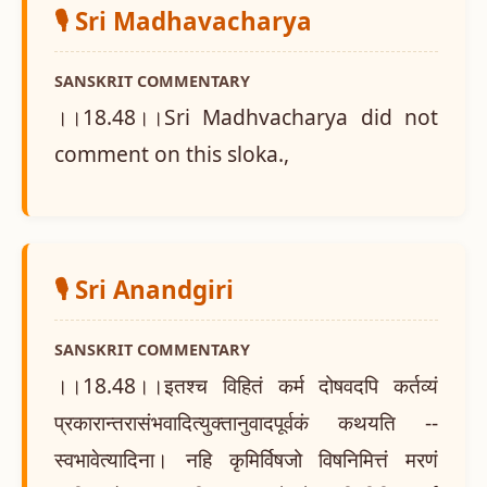
🎙️ Sri Madhavacharya
SANSKRIT COMMENTARY
।।18.48।।Sri Madhvacharya did not
comment on this sloka.,
🎙️ Sri Anandgiri
SANSKRIT COMMENTARY
।।18.48।।इतश्च विहितं कर्म दोषवदपि कर्तव्यं
प्रकारान्तरासंभवादित्युक्तानुवादपूर्वकं कथयति --
स्वभावेत्यादिना। नहि कृमिर्विषजो विषनिमित्तं मरणं