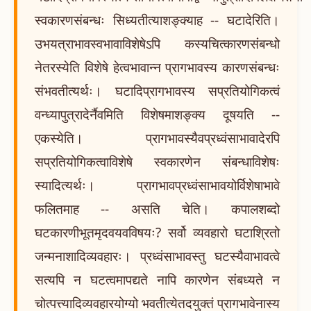
स्वकारणसंबन्धः सिध्यतीत्याशङ्क्याह -- घटादेरिति।
उभयत्राभावस्वभावाविशेषेऽपि कस्यचित्कारणसंबन्धो
नेतरस्येति विशेषे हेत्वभावान्न प्रागभावस्य कारणसंबन्धः
संभवतीत्यर्थः। घटादिप्रागभावस्य सप्रतियोगिकत्वं
वन्ध्यापुत्रादेर्नैवमिति विशेषमाशङ्क्य दूषयति --
एकस्येति। प्रागभावस्यैवप्रध्वंसाभावादेरपि
सप्रतियोगिकत्वाविशेषे स्वकारणेन संबन्धाविशेषः
स्यादित्यर्थः। प्रागभावप्रध्वंसाभावयोर्विशेषाभावे
फलितमाह -- असति चेति। कपालशब्दो
घटकारणीभूतमृदवयवविषयः? सर्वो व्यवहारो घटाश्रितो
जन्मनाशादिव्यवहारः। प्रध्वंसाभावस्तु घटस्यैवाभावत्वे
सत्यपि न घटत्वमापद्यते नापि कारणेन संबध्यते न
चोत्पत्त्यादिव्यवहारयोग्यो भवतीत्येतदयुक्तं प्रागभावेनास्य