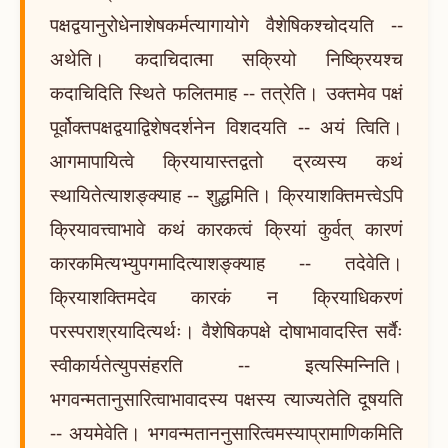
पक्षद्वयानुरोधेनाशेषकर्मत्यागायोगे वैशेषिकश्चोदयति --
अथेति। कदाचिदात्मा सक्रियो निष्क्रियश्च
कदाचिदिति स्थिते फलितमाह -- तत्रेति। उक्तमेव पक्षं
पूर्वोक्तपक्षद्वयाद्विशेषदर्शनेन विशदयति -- अयं त्विति।
आगमापायित्वे क्रियायास्तद्वतो द्रव्यस्य कथं
स्थायितेत्याशङ्क्याह -- शुद्धमिति। क्रियाशक्तिमत्त्वेऽपि
क्रियावत्त्वाभावे कथं कारकत्वं क्रियां कुर्वत् कारणं
कारकमित्यभ्युपगमादित्याशङ्क्याह -- तदेवेति।
क्रियाशक्तिमदेव कारकं न क्रियाधिकरणं
परस्पराश्रयादित्यर्थः। वैशेषिकपक्षे दोषाभावादस्ति सर्वैः
स्वीकार्यतेत्युपसंहरति -- इत्यस्मिन्निति।
भगवन्मतानुसारित्वाभावादस्य पक्षस्य त्याज्यतेति दूषयति
-- अयमेवेति। भगवन्मताननुसारित्वमस्याप्रामाणिकमिति