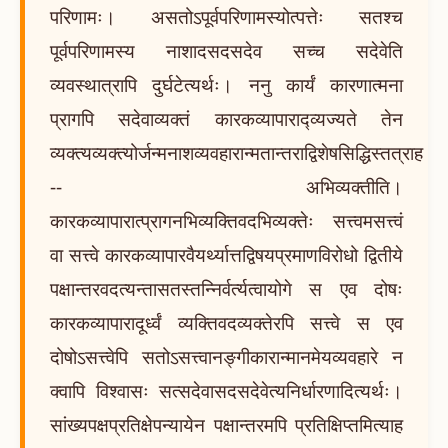
परिणामः। असतोऽपूर्वपरिणामस्योत्पत्तेः सतश्च
पूर्वपरिणामस्य नाशादसदसदेव सच्च सदेवेति
व्यवस्थात्रापि दुर्घटेत्यर्थः। ननु कार्यं कारणात्मना
प्रागपि सदेवाव्यक्तं कारकव्यापाराद्व्यज्यते तेन
व्यक्त्यव्यक्त्योर्जन्मनाशव्यवहारान्मतान्तराद्विशेषसिद्धिस्तत्राह
-- अभिव्यक्तीति।
कारकव्यापारात्प्रागनभिव्यक्तिवदभिव्यक्तेः सत्त्वमसत्त्वं
वा सत्त्वे कारकव्यापारवैयर्थ्यात्तद्विषयप्रमाणविरोधो द्वितीये
पक्षान्तरवदत्यन्तासतस्तन्निर्वर्त्यत्वायोगे स एव दोषः
कारकव्यापारादूर्ध्वं व्यक्तिवदव्यक्तेरपि सत्त्वे स एव
दोषोऽसत्त्वेपि सतोऽसत्त्वानङ्गीकारान्मानमेयव्यवहारे न
क्वापि विश्वासः सत्सदेवासदसदेवेत्यनिर्धारणादित्यर्थः।
सांख्यपक्षप्रतिक्षेपन्यायेन पक्षान्तरमपि प्रतिक्षिप्तमित्याह