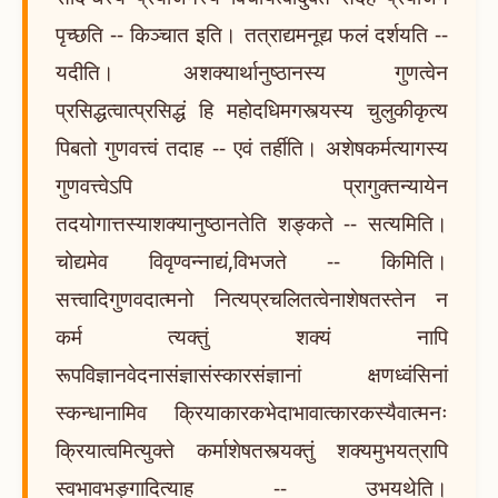
पृच्छति -- किञ्चात इति। तत्राद्यमनूद्य फलं दर्शयति --
यदीति। अशक्यार्थानुष्ठानस्य गुणत्वेन
प्रसिद्धत्वात्प्रसिद्धं हि महोदधिमगस्त्यस्य चुलुकीकृत्य
पिबतो गुणवत्त्वं तदाह -- एवं तर्हीति। अशेषकर्मत्यागस्य
गुणवत्त्वेऽपि प्रागुक्तन्यायेन
तदयोगात्तस्याशक्यानुष्ठानतेति शङ्कते -- सत्यमिति।
चोद्यमेव विवृण्वन्नाद्यं,विभजते -- किमिति।
सत्त्वादिगुणवदात्मनो नित्यप्रचलितत्वेनाशेषतस्तेन न
कर्म त्यक्तुं शक्यं नापि
रूपविज्ञानवेदनासंज्ञासंस्कारसंज्ञानां क्षणध्वंसिनां
स्कन्धानामिव क्रियाकारकभेदाभावात्कारकस्यैवात्मनः
क्रियात्वमित्युक्ते कर्माशेषतस्त्यक्तुं शक्यमुभयत्रापि
स्वभावभङ्गादित्याह -- उभयथेति।