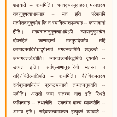
शङ्कते -- कथमिति। भगवद्वचनमुदाहरन् परपक्षस्य
तदनुगुणत्वाभावमाह -- यत इति। परेषामपि
मतमेतदनुगुणमेव किं न स्यादित्याशङ्क्याह -- काणादानां
हीति। भगवन्मतानुगुणत्वाभावेऽपि न्यायानुगुणत्वेन
दोषरहितं काणादानां मतमुपादेयमेव तर्हि
काणादमतविरोधादुपेक्ष्यते भगवन्मतमिति शङ्कते --
अभागवतत्वेऽपीति। न्यायवत्त्वमसिद्धमिति दूषयति --
उच्यत इति। सर्वप्रमाणानुसारिणो मतस्य न
तद्विरोधितेत्याक्षिपति -- कथमिति। वैशेषिकमतस्य
सर्वप्रमाणविरोधं प्रकटयन्नादौ तन्मतमनुवदति --
यदीति। असतो जन्म सतश्च नाश इति स्थिते
फलितमाह -- तथाचेति। उक्तमेव वाक्यं व्याकरोति --
अभाव इति। सदेवासत्त्वमापद्यत इत्युक्तं व्याचष्टे --