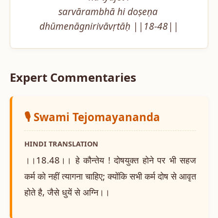
sarvārambhā hi doṣeṇa 
dhūmenāgnirivāvṛtāḥ ||18-48||
Expert Commentaries
🎙️ Swami Tejomayananda
HINDI TRANSLATION
।।18.48।। हे कौन्तेय ! दोषयुक्त होने पर भी सहज
कर्म को नहीं त्यागना चाहिए; क्योंकि सभी कर्म दोष से आवृत
होते है, जैसे धुयें से अग्नि।।