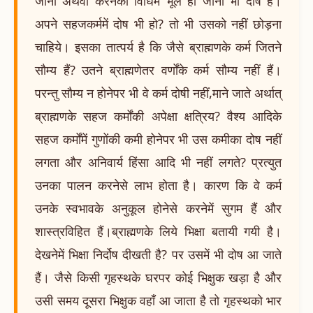
जाना अथवा करनेकी विधिमें भूल हो जाना भी दोष है।
अपने सहजकर्ममें दोष भी हो? तो भी उसको नहीं छोड़ना
चाहिये। इसका तात्पर्य है कि जैसे ब्राह्मणके कर्म जितने
सौम्य हैं? उतने ब्राह्मणेतर वर्णोंके कर्म सौम्य नहीं हैं।
परन्तु सौम्य न होनेपर भी वे कर्म दोषी नहीं,माने जाते अर्थात्
ब्राह्मणके सहज कर्मोंकी अपेक्षा क्षत्रिय? वैश्य आदिके
सहज कर्मोंमें गुणोंकी कमी होनेपर भी उस कमीका दोष नहीं
लगता और अनिवार्य हिंसा आदि भी नहीं लगते? प्रत्युत
उनका पालन करनेसे लाभ होता है। कारण कि वे कर्म
उनके स्वभावके अनुकूल होनेसे करनेमें सुगम हैं और
शास्त्रविहित हैं।ब्राह्मणके लिये भिक्षा बतायी गयी है।
देखनेमें भिक्षा निर्दोष दीखती है? पर उसमें भी दोष आ जाते
हैं। जैसे किसी गृहस्थके घरपर कोई भिक्षुक खड़ा है और
उसी समय दूसरा भिक्षुक वहाँ आ जाता है तो गृहस्थको भार