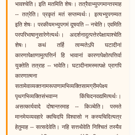
भावश्चेति। इति मतमिति शेषः। तत्रैवाभ्युपगमान्तरमाह
-- तत्रेति। प्रकृतं मतं सप्तम्यर्थः। इत्यभ्युपगम्यत
इति शेषः। परकीयमभ्युपगमं दूषयति -- नचेति। एवमिति
परपरिभाषानुसारेणेत्यर्थः। अदर्शनादुत्पत्तेरपेक्षायाश्चेति
शेषः। कथं तर्हि त्वन्मतेऽपि घटादीनां
कारणापेक्षाणामुत्पत्तिर्न हि भावानां कारणापेक्षोत्पत्तिर्वा
युक्तेति तत्राह -- भावेति। घटादीनामस्मत्पक्षे प्रागपि
कारणात्मना
सतामेवाव्यक्तनामरूपाणामभिव्यक्तिसामग्रीमपेक्ष्य
पृथगभिव्यक्तिसंभवान्न किंचिदनवद्यमित्यर्थः।
असत्कार्यवादे दोषान्तरमाह -- किञ्चेति। परमते
मानमेयव्यवहारे क्वचिदपि विश्वासो न कस्यचिदित्यत्र
हेतुमाह -- सत्सदेवेति। नहि सत्तथैवेति निश्चितं तस्यैव