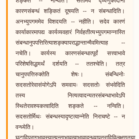
शङ्कते -- नन्विति। सतामेव द्व्यणुकादीनां
कारणसंबन्धं शङ्कितं दूषयति -- न संबन्धादिति।
अनभ्युपगममेव विशदयति -- नहीति। सदेव कारणं
कार्याकारमापद्य कार्यव्यवहारं निर्वहतीत्यभ्युपगमान्नास्ति
संबन्धानुपपत्तिरित्याशङ्क्यापराद्धान्तान्मैवमित्याह --
नचेति। कार्यस्य कारणसंबन्धात्पूर्वं सत्त्वाभावे
परिशेषसिद्धमर्थं दर्शयति -- ततश्चेति। तत्र
चानुपपत्तिरुक्तेति शेषः। संबन्धिनोः
सदसतोरेवासंयोगेऽपि समवायः सदसतोः संभवेदिति
तस्य नित्यत्वादन्यतरसंबन्धाभावेऽपि
स्थितेरावश्यकत्वादिति शङ्कते -- नन्विति।
सदसतोर्मिथः संबन्धस्यादृष्टत्वान्नेति निराचष्टे -- न
वन्ध्येति।
घटादिप्रागभावस्यात्यन्ताभावत्वाभावाद्वन्ध्यापुत्रादिविलक्षणतया