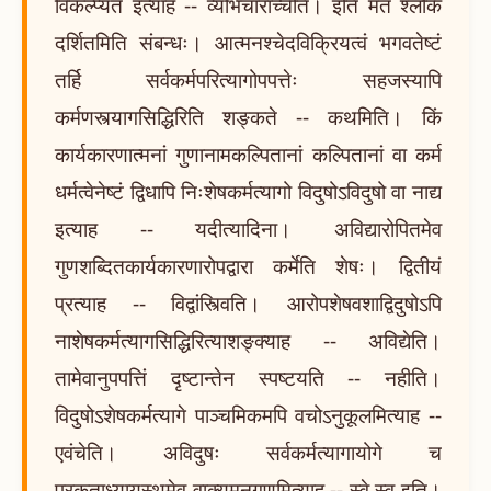
विकल्प्यत इत्याह -- व्यभिचाराच्चेति। इति मतं श्लोके
दर्शितमिति संबन्धः। आत्मनश्चेदविक्रियत्वं भगवतेष्टं
तर्हि सर्वकर्मपरित्यागोपपत्तेः सहजस्यापि
कर्मणस्त्यागसिद्धिरिति शङ्कते -- कथमिति। किं
कार्यकारणात्मनां गुणानामकल्पितानां कल्पितानां वा कर्म
धर्मत्वेनेष्टं द्विधापि निःशेषकर्मत्यागो विदुषोऽविदुषो वा नाद्य
इत्याह -- यदीत्यादिना। अविद्यारोपितमेव
गुणशब्दितकार्यकारणारोपद्वारा कर्मेति शेषः। द्वितीयं
प्रत्याह -- विद्वांस्त्विति। आरोपशेषवशाद्विदुषोऽपि
नाशेषकर्मत्यागसिद्धिरित्याशङ्क्याह -- अविद्येति।
तामेवानुपपत्तिं दृष्टान्तेन स्पष्टयति -- नहीति।
विदुषोऽशेषकर्मत्यागे पाञ्चमिकमपि वचोऽनुकूलमित्याह --
एवंचेति। अविदुषः सर्वकर्मत्यागायोगे च
प्रकृताध्यायस्थमेव वाक्यमनुगुणमित्याह -- स्वे स्व इति।