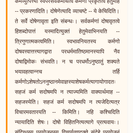
कर्मव्युत्पत्त्या स्वपरसर्वकर्मार्थत्वे कर्मणां प्रकृतत्वं हेतुमाह
-- प्रकरणादिति। दोषेणेत्यादि व्याचष्टे -- ये केचिदिति।
ते सर्वे दोषेणावृता इति संबन्धः। सर्वकर्मणां दोषावृतत्वे
हिशब्दोपात्तं यस्मादित्युक्तं हेतुमेवाभिनयति --
त्रिगुणात्मकत्वमिति। स्वभावनियतस्य कर्मणो
दोषवत्त्वात्तत्त्यागद्वारा परधर्ममातिष्ठमानस्यापि नैव
दोषाद्विमोकः संभवति। न च परधर्मोऽनुष्ठातुं शक्यते
भयावहत्वान्नच तर्हि
कर्मणोऽशेषतोऽननुष्ठानमेवाज्ञस्याशेषकर्मत्यागायोगादतः
सहजं कर्म सदोषमपि न त्याज्यमिति वाक्यार्थमाह --
सहजस्येति। सहजं कर्म सदोषमपि न त्यजेदित्यत्र
विचारमवतारयति -- किमिति। नहि कश्चिदिति
न्यायादिति शेषः। दोषो विहितनित्यत्यागे प्रत्यवायः।
संदिग्धस्य प्रयोजनस्य विचार्यत्वादुक्ते संदेहे प्रयोजनं