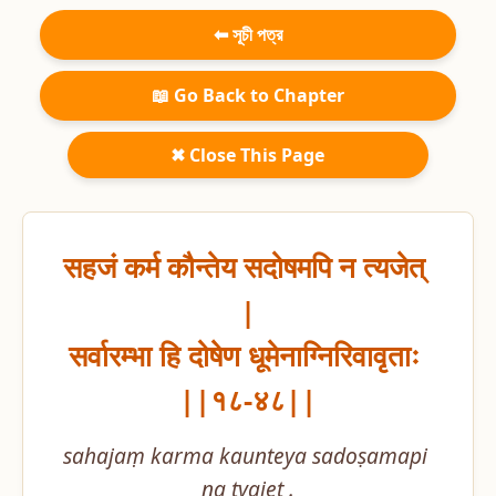
⬅ সূচী পত্র
📖 Go Back to Chapter
✖ Close This Page
सहजं कर्म कौन्तेय सदोषमपि न त्यजेत् 
|

सर्वारम्भा हि दोषेण धूमेनाग्निरिवावृताः 
||१८-४८||
sahajaṃ karma kaunteya sadoṣamapi 
na tyajet .
