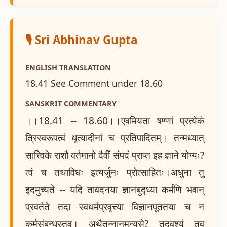
🎙️ Sri Abhinav Gupta
ENGLISH TRANSLATION
18.41 See Comment under 18.60
SANSKRIT COMMENTARY
।।18.41 -- 18.60।।एवमियता षण्णां प्रत्येकं
त्रिस्वरूपत्वं धृत्यादीनां च प्रतिपादितम्। तन्मध्यात्
सात्त्विके राशौ वर्तमानो दैवीं संपदं प्राप्त इह ज्ञाने योग्यः?
त्वं च तथाविधः इत्यर्जुनः प्रोत्साहितः।अधुना तु
इदमुच्यते -- यदि तावदनया ज्ञानबुद्ध्या कर्मणि भवान्
प्रवर्तते तदा स्वधर्मप्रवृत्त्या विज्ञानपूततया च न
कर्मसंबन्धस्तव। अथैतन्नानुमन्यसे? तदवश्यं तव