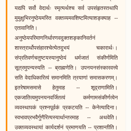
यद्यपि सर्वो वेदार्थः स्मृत्यर्थश्च सर्व उपसंहृतस्तथापि
मुमुक्षुभिरनुष्ठेयमस्ति वक्तव्यमवशिष्टमित्याशङ्क्याह --
एतावानिति।
अनुष्ठेयपरिमाणनिर्धारणवदुक्तशङ्कानिवर्तनं
शास्त्रार्थोपसंहारश्चेत्येतदुभयं चकारार्थः।
संप्रतिवर्णचतुष्टयस्यानुष्ठेयं धर्मजातं संकीर्णमिति
सूत्रमुपन्यस्यति -- ब्राह्मणेति। उपनयनसंस्कारवत्त्वे
सति वेदाधिकारित्वं समानमिति त्रयाणां समासकरणम्।
इतरेषामसमासे हेतुमाह -- शूद्राणामिति।
एकजातित्वमुपनयनवर्जितत्वं कर्मणामसंकीर्णत्वेन
व्यवस्थापकं प्रश्नपूर्वकं प्रकटयति -- केनेत्यादिना।
स्वभावप्रभवैर्गुणैरित्यस्यार्थान्तरमाह -- अथवेति।
उक्तव्यवस्थायां कार्यदर्शनं प्रमाणयति -- प्रशान्तीति।