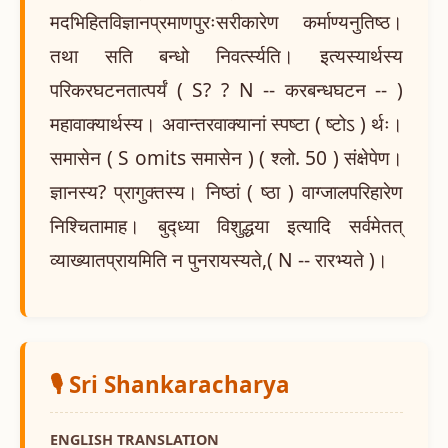
मदभिहितविज्ञानप्रमाणपुरःसरीकारेण कर्माण्यनुतिष्ठ।
तथा सति बन्धो निवर्त्स्यति। इत्यस्यार्थस्य
परिकरघटनतात्पर्यं ( S? ? N -- करबन्धघटन -- )
महावाक्यार्थस्य। अवान्तरवाक्यानां स्पष्टा ( ष्टोऽ ) र्थः।
समासेन ( S omits समासेन ) ( श्लो. 50 ) संक्षेपेण।
ज्ञानस्य? प्रागुक्तस्य। निष्ठां ( ष्ठा ) वाग्जालपरिहारेण
निश्चितामाह। बुद्ध्या विशुद्धया इत्यादि सर्वमेतत्
व्याख्यातप्रायमिति न पुनरायस्यते,( N -- रारभ्यते )।
🎙️ Sri Shankaracharya
ENGLISH TRANSLATION