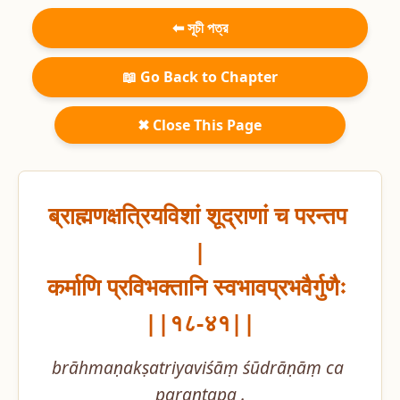
⬅ সূচী পত্র
📖 Go Back to Chapter
✖ Close This Page
ब्राह्मणक्षत्रियविशां शूद्राणां च परन्तप 
|

कर्माणि प्रविभक्तानि स्वभावप्रभवैर्गुणैः 
||१८-४१||
brāhmaṇakṣatriyaviśāṃ śūdrāṇāṃ ca 
parantapa .
