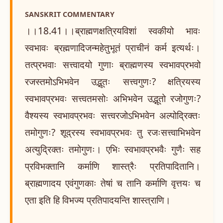
SANSKRIT COMMENTARY
।।18.41।।ब्राह्मणक्षत्रियविशां स्वकीयो भावः
स्वभावः ब्रह्मणादिजन्महेतुभूतं प्राचीनं कर्म इत्यर्थः।
तत्प्रभवाः सत्त्वादयो गुणाः ब्राह्मणस्य स्वभावप्रभवो
रजस्तमोऽभिभवेन उद्भूतः सत्त्वगुणः? क्षत्रियस्य
स्वभावप्रभवः सत्त्वतमसोः अभिभवेन उद्भूतो रजोगुणः?
वैश्यस्य स्वभावप्रभवः सत्त्वरजोऽभिभवेन अल्पोद्रिक्तः
तमोगुणः? शूद्रस्य स्वभावप्रभवः तु रजःसत्त्वाभिभवेन
अत्युद्रिक्तः तमोगुणः। एभिः स्वभावप्रभवैः गुणैः सह
प्रविभक्तानि कर्माणि शास्त्रैः प्रतिपादितानि।
ब्राह्मणादय एवंगुणकाः तेषां च तानि कर्माणि वृत्तयः च
एता इति हि विभज्य प्रतिपादयन्ति शास्त्राणि।