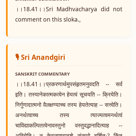
।।18.41।।Sri Madhvacharya did not
comment on this sloka.,
🎙️ Sri Anandgiri
SANSKRIT COMMENTARY
।।18.41।।प्रकरणार्थमुपसंहृतमनुवदति -- सर्व
इति। तस्यानेकात्मकत्वेन हेयत्वं सूचयति -- क्रियेति।
निर्गुणादात्मनो वैलक्षण्याच्च तस्य हेयतेत्याह -- सत्त्वेति।
अनर्थत्वाच्च तस्य त्याज्यत्वमनर्थत्वं
चाविद्याकल्पितत्वेनावस्तुनो वस्तुवद्भानादित्याह --
अविद्येति। न केवलमष्टादशे संसारो दर्शितः? किंतु