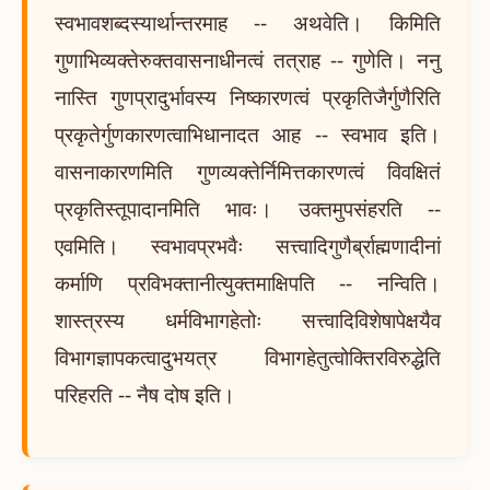
स्वभावशब्दस्यार्थान्तरमाह -- अथवेति। किमिति
गुणाभिव्यक्तेरुक्तवासनाधीनत्वं तत्राह -- गुणेति। ननु
नास्ति गुणप्रादुर्भावस्य निष्कारणत्वं प्रकृतिजैर्गुणैरिति
प्रकृतेर्गुणकारणत्वाभिधानादत आह -- स्वभाव इति।
वासनाकारणमिति गुणव्यक्तेर्निमित्तकारणत्वं विवक्षितं
प्रकृतिस्तूपादानमिति भावः। उक्तमुपसंहरति --
एवमिति। स्वभावप्रभवैः सत्त्वादिगुणैर्ब्राह्मणादीनां
कर्माणि प्रविभक्तानीत्युक्तमाक्षिपति -- नन्विति।
शास्त्रस्य धर्मविभागहेतोः सत्त्वादिविशेषापेक्षयैव
विभागज्ञापकत्वादुभयत्र विभागहेतुत्वोक्तिरविरुद्धेति
परिहरति -- नैष दोष इति।