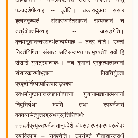
पञ्चदशेपीत्याह -- वृक्षेति। चकारादुक्तः संसार
इत्यनुकृष्यते। संसारध्वस्तिसाधनं सम्यग्ज्ञानं च
तत्रैवोक्तमित्याह -- असङ्गेति।
वृत्तमनूद्यानन्तरसंदर्भतात्पर्यमाह -- तत्र चेति। उक्तो
निवर्तयिषितः संसारः सतिसप्तम्या परामृश्यते? सर्वो हि
संसारो गुणत्रयात्मकः। नच गुणानां प्रकृत्यात्मकानां
संसारकारणीभूतानां निवृत्तिर्युक्ता
प्रकृतेर्नित्यत्वादित्याशङ्कायां
स्वधर्मानुष्ठानात्तत्त्वज्ञानोत्पत्त्या गुणानामज्ञानात्मकानां
निवृत्तिर्यथा भवति तथा स्वधर्मजातं
वक्तव्यमित्युत्तरग्रन्थप्रवृत्तिरित्यर्थः।
तत्तद्वर्णप्रयुक्तधर्मजातानुपदेशे चोपसंहारप्रकरणप्रकोपः
स्यादित्याह -- सर्वश्चेति। उपसंहृते गीताशास्त्रार्थे