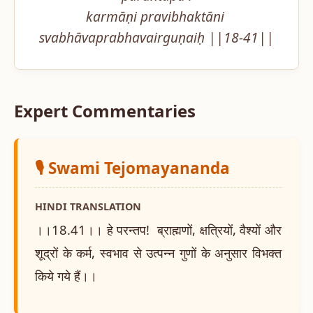
karmāṇi pravibhaktāni 
svabhāvaprabhavairguṇaiḥ ||18-41||
Expert Commentaries
🎙️ Swami Tejomayananda
HINDI TRANSLATION
।।18.41।। हे परन्तप! ब्राह्मणों, क्षत्रियों, वैश्यों और
शूद्रों के कर्म, स्वभाव से उत्पन्न गुणों के अनुसार विभक्त
किये गये हैं।।