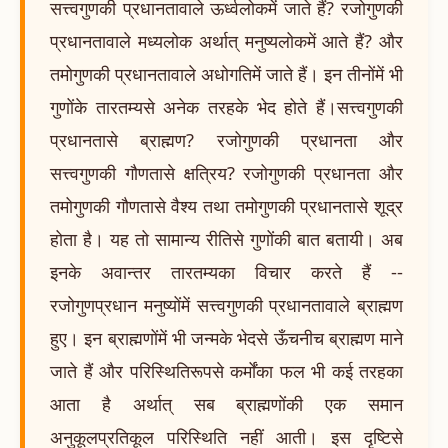
सत्त्वगुणकी प्रधानतावाले ऊर्ध्वलोकमें जाते हैं? रजोगुणकी
प्रधानतावाले मध्यलोक अर्थात् मनुष्यलोकमें आते हैं? और
तमोगुणकी प्रधानतावाले अधोगतिमें जाते हैं। इन तीनोंमें भी
गुणोंके तारतम्यसे अनेक तरहके भेद होते हैं।सत्त्वगुणकी
प्रधानतासे ब्राह्मण? रजोगुणकी प्रधानता और
सत्त्वगुणकी गौणतासे क्षत्रिय? रजोगुणकी प्रधानता और
तमोगुणकी गौणतासे वैश्य तथा तमोगुणकी प्रधानतासे शूद्र
होता है। यह तो सामान्य रीतिसे गुणोंकी बात बतायी। अब
इनके अवान्तर तारतम्यका विचार करते हैं --
रजोगुणप्रधान मनुष्योंमें सत्त्वगुणकी प्रधानतावाले ब्राह्मण
हुए। इन ब्राह्मणोंमें भी जन्मके भेदसे ऊँचनीच ब्राह्मण माने
जाते हैं और परिस्थितिरूपसे कर्मोंका फल भी कई तरहका
आता है अर्थात् सब ब्राह्मणोंकी एक समान
अनुकूलप्रतिकूल परिस्थिति नहीं आती। इस दृष्टिसे