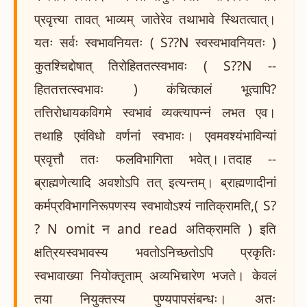
प्रवृत्त्या तावत् भाव्यम् जातेरेव तथाभावे स्थितत्वात्।
यतः सर्वः स्वभावनियतः ( S??N स्वस्वभावनियतः )
कुतश्चिद्दोषात् तिरोहिततत्स्वभावः ( S??N --
हिततत्तत्स्वभावः ) कंचित्कालं भूत्वापि?
तत्तिरोधायकविगमे स्वभावं व्यक्त्यापन्नं लभत एव।
तथाहि एवंविधो वर्णनां स्वभावः। एवमवश्यंभाविन्यां
प्रवृत्तौ ततः फलविभागिता भवेत्।।तदाह --
ब्राह्मणेत्यादि अवशोऽपि तत् इत्यन्तम्। ब्राह्मणादीनां
कर्मप्रविभागनिरूपणस्य स्वभावोऽश्यं नातिक्रामति,( S?
? N omit न and read अतिक्रामति ) इति
क्षत्रियस्वभावस्य भवतोऽनिच्छतोऽपि प्रकृतिः
स्वभावाख्या नियोक्तृताम् अव्यभिचारेण भजते। केवलं
तया नियुक्तस्य पुण्यपापसंबन्धः। अतः