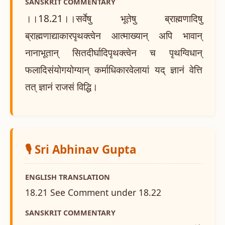
SANSKRIT COMMENTARY
।।18.21।।सर्वेषु भूतेषु ब्राह्मणादिषु
ब्राह्मणाद्याकारपृथक्त्वेन आत्माख्यान् अपि भावान्
नानाभूतान् सितदीर्घादिपृथक्त्वेन च पृथग्विधान्
फलादिसंयोगयोग्यान् कर्माधिकारवेलायां यद् ज्ञानं वेत्ति
तत् ज्ञानं राजसं विद्धि।
🎙️ Sri Abhinav Gupta
ENGLISH TRANSLATION
18.21 See Comment under 18.22
SANSKRIT COMMENTARY