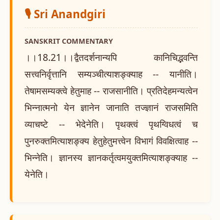
🎙️ Sri Anandgiri
SANSKRIT COMMENTARY
।।18.21।।द्वैतदर्शनान्यपि कानिचिद्भवन्ति
सत्त्वनिर्वृत्तानि सम्यञ्चीत्याशङ्क्याह -- यानीति।
तेषामसम्यक्त्वे हेतुमाह -- राजसानीति। प्रतिदेहमन्यत्वेन
भिन्नात्मनो येन ज्ञानेन जानाति तज्ज्ञानं राजसमिति
व्याचष्टे -- भेदेनेति। पृथक्त्वं पृथग्विधत्वं च
पुनरुक्तमित्याशङ्क्य हेतुहेतुमत्त्वेन विभागं विवक्षित्वाह --
भिन्नेति। ज्ञानस्य ज्ञानकर्तृत्वमयुक्तमित्याशङ्क्याह --
येनेति।