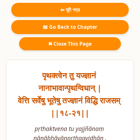
⬅ সূচী পত্র
📖 Go Back to Chapter
✖ Close This Page
पृथक्त्वेन तु यज्ज्ञानं 
नानाभावान्पृथग्विधान् |

वेत्ति सर्वेषु भूतेषु तज्ज्ञानं विद्धि राजसम् 
||१८-२१||
pṛthaktvena tu yajjñānaṃ 
nānābhāvānpṛthagvidhān .
