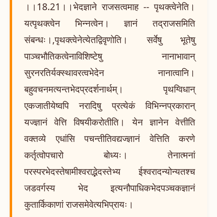
।।18.21।।भेदज्ञाने राजसत्वमाह -- पृथक्त्वेनेति।
यत्पृथक्त्वेन भिन्नत्वेन। ज्ञानं तद्राजसमिति
संबन्धः।,पृथक्त्वेनेत्येतद्विवृणोति। सर्वेषु भूतेषु
पाञ्चभौतिकत्वेनाविशिष्टेषु नानाभावान्
सुरनरतिर्यक्स्थावरत्वभेदेन नानात्वानि।
बहुवचनमत्यन्तभेदप्रदर्शनार्थम्। पृथग्विधान्
एकजातीयेष्वपि नरादिषु प्रत्येकं विभिन्नप्रकारान्
यज्ज्ञानं वेत्ति विषयीकरोतीति। येन ज्ञानेन वेत्तीति
वक्तव्ये एधांसि पचन्तीतिवद्यज्ज्ञानं वेत्तिति करणे
कर्तृत्वोपचारो बोध्यः। तेनात्मनां
परस्परभेदस्तेषामीश्वराद्भेदस्तेभ्य ईश्वरादन्योन्यतश्च
जडवर्गस्य भेद इत्यनौपाधिकभेदपञ्चकज्ञानं
कुतार्किकाणां राजसमेवेत्यभिप्रायः।