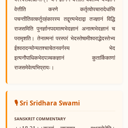
वेत्तीति करणे कर्तृत्वोपचारादेधांसि
पचन्तीतिवत्कर्तुरहंकारस्य तद्वृत्त्यभेदाद्वा तज्ज्ञानं विद्धि
राजसमिति पुनर्ज्ञानपदमात्मभेदज्ञानं अनात्मभेदज्ञानं च
परामृशति। तेनात्मनां परस्परं भेदस्तेषामीश्वराद्भेदस्तेभ्य
ईश्वरादन्योन्यतश्चाचेतनवर्गस्य भेद
इत्यनौपाधिकभेदपञ्चकज्ञानं कुतार्किकाणां
राजसमेवेत्यभिप्रायः।
🎙️ Sri Sridhara Swami
SANSKRIT COMMENTARY