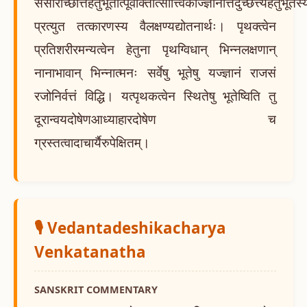
संसारोच्छत्तिहेतुभूतात्पूर्वोक्तात्सात्त्विकाज्ज्ञानात्तदुच्छत्त्यहेतुभूतस्
प्रत्युत तत्कारणस्य वैलक्षण्यद्योतनार्थः। पृथक्त्वेन
प्रतिशरीरमन्यत्वेन हेतुना पृथग्विधान् भिन्नलक्षणान्
नानाभावान् भिन्नात्मनः सर्वेषु भूतेषु यज्ज्ञानं राजसं
रजोनिर्वत्तं विद्धि। यत्पृथकत्वेन स्थितेषु भूतेष्विति तु
दूरान्वयदोषेणआध्याहारदोषेण च
ग्रस्तत्वादाचार्यैरुपेक्षितम्।
🎙️ Vedantadeshikacharya
Venkatanatha
SANSKRIT COMMENTARY