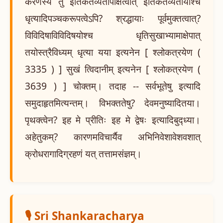
करणस्य तु इतिकर्तव्यतापेक्षित्वात् इतिकर्तव्यतायाश्च
धृत्यादिपञ्चकरूपत्वेऽपि? श्रद्धायाः पूर्वमुक्तत्वात्?
विविदिषाविविदिषयोश्च धृतिसुखाभ्यामाक्षेपात्
तयोस्त्रैविध्यम् धृत्या यया इत्यनेन [ श्लोकत्रयेण (
3335 ) ] सुखं त्विदानीम् इत्यनेन [ श्लोकत्रयेण (
3639 ) ] चोक्तम्। तदाह -- सर्वभूतेषु इत्यादि
समुदाहृतमित्यन्तम्। विभक्ततेषु? देवमनुष्यादितया।
पृथक्त्वेन? इह मे प्रीतिः इह मे द्वेषः इत्यादिबुद्ध्या।
अहेतुकम्? कारणमविचार्यैव अभिनिवेशावेशवशात्
क्रोधरागादिग्रहणं यत् तत्तामसंज्ञम्।
🎙️ Sri Shankaracharya