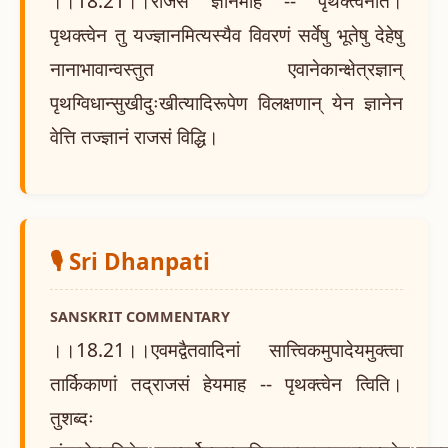
।।18.21।।राजसं ज्ञानमाह -- पृथक्त्वेनेति।
पृथक्त्वेन तु यज्ज्ञानमित्यस्यैव विवरणं सर्वेषु भूतेषु देहेषु
नानाभावान्वस्तुत एवानेकान्क्षेत्रज्ञान्
पृथग्विधान्सुखीदुःखीत्यादिरूपेण विलक्षणान् येन ज्ञानेन
वेत्ति तज्ज्ञानं राजसं विद्धि।
🎙️ Sri Dhanpati
SANSKRIT COMMENTARY
।।18.21।।एवमद्वैतवादिनां सात्त्विकमुपादेयमुक्त्वा
तार्किकाणां तद्राजसं हेयमाह -- पृथक्त्वेन त्विति।
तुशब्दः