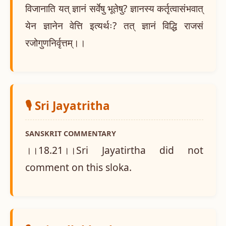
विजानाति यत् ज्ञानं सर्वेषु भूतेषु? ज्ञानस्य कर्तृत्वासंभवात्
येन ज्ञानेन वेत्ति इत्यर्थः? तत् ज्ञानं विद्धि राजसं
रजोगुणनिर्वृत्तम्।।
🎙️ Sri Jayatritha
SANSKRIT COMMENTARY
।।18.21।।Sri Jayatirtha did not
comment on this sloka.