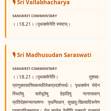
🎙️ Sri Vallabhacharya
SANSKRIT COMMENTARY
।।18.21।।पृथक्त्वेनेति स्पष्टम्।
🎙️ Sri Madhusudan Saraswati
SANSKRIT COMMENTARY
।।18.21।।पृथक्त्वेनेति। तुशब्दः
प्रागुक्तसात्त्विकव्यतिरेकप्रदर्शनार्थः। पृथक्त्वेन भेदेन
स्थितेषु सर्वभूतेषु देहादिषु नानाभावान्
प्रतिदेहमन्यानात्मनः पृथग्विधान् सुखदुःखित्वादिरूपेण
परस्परविलक्षणान्। येन ज्ञानेन वेत्तीति वक्तव्ये यज्ज्ञानं