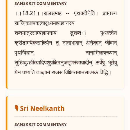
SANSKRIT COMMENTARY
।।18.21।।राजसमाह -- पृथक्त्वेनेति। ज्ञानस्य
सात्त्विकात्मकत्वाद्वक्ष्यमाणज्ञानस्य
शब्दमात्रसाम्यज्ञापनाय तुशब्दः। पृथक्त्वेन
क्रीडामयैकराहित्येन तु नानाभावान् अनेकान् जीवान्
पृथग्विधान् नानाभिलाषरूपान्
सुखिदुःखीत्यादिपशुपक्षिमनुजतृणस्तम्बादीन् सर्वेषु भूतेषु
येन पश्यति तज्ज्ञानं राजसं विक्षिप्तमानसात्मकं विद्धि।
🎙️ Sri Neelkanth
SANSKRIT COMMENTARY