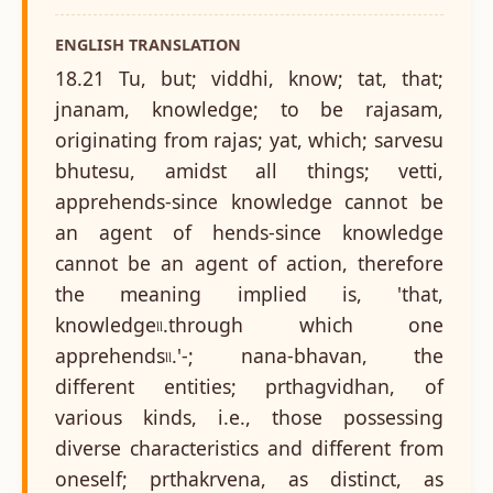
ENGLISH TRANSLATION
18.21 Tu, but; viddhi, know; tat, that;
jnanam, knowledge; to be rajasam,
originating from rajas; yat, which; sarvesu
bhutesu, amidst all things; vetti,
apprehends-since knowledge cannot be
an agent of hends-since knowledge
cannot be an agent of action, therefore
the meaning implied is, 'that,
knowledge৷৷.through which one
apprehends৷৷.'-; nana-bhavan, the
different entities; prthagvidhan, of
various kinds, i.e., those possessing
diverse characteristics and different from
oneself; prthakrvena, as distinct, as