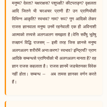
मनुष्य? देवता? यक्षराक्षस? पशुपक्षी? कीटपतङ्ग? वृक्षलता
आदि जितने भी चरअचर प्राणी हैं? उन प्राणियोंकी
विभिन्न आकृति? स्वभाव? नाम? रूप? गुण आदिको लेकर
राजस ज्ञानवाला मनुष्य उनमें रहनेवाली एक ही अविनाशी
आत्माको तत्त्वसे अलगअलग समझता है।वेत्ति सर्वेषु भूतेषु
तज्ज्ञानं विद्धि राजसम् -- इसी तरह जिस ज्ञानसे मनुष्य
अलगअलग शरीरोंमें अन्तःकरण? स्वभाव? इन्द्रियाँ? प्राण
आदिके सम्बन्धसे प्राणियोंको भी अलगअलग मानता है? वह
ज्ञान राजस कहलाता है। राजस ज्ञानमें जडचेतनका विवेक
नहीं होता। सम्बन्ध -- अब तामस ज्ञानका वर्णन करते
हैं।