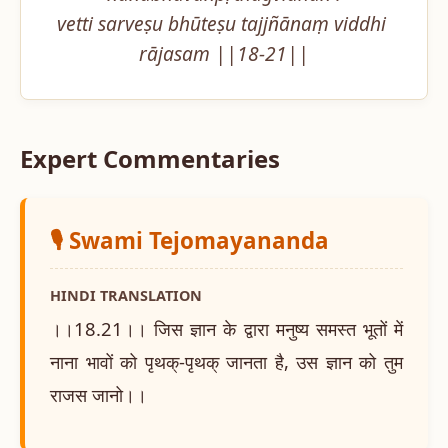
vetti sarveṣu bhūteṣu tajjñānaṃ viddhi 
rājasam ||18-21||
Expert Commentaries
🎙️ Swami Tejomayananda
HINDI TRANSLATION
।।18.21।। जिस ज्ञान के द्वारा मनुष्य समस्त भूतों में
नाना भावों को पृथक्-पृथक् जानता है, उस ज्ञान को तुम
राजस जानो।।