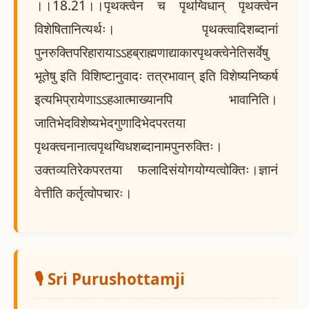
।।18.21।।पृथक्त्वेन च पृथग्विधान् पृथक्त्वेन
विशेषितानित्यर्थः। पृथक्त्वादिशब्दानां
पुनरुक्तिपरिहारायाऽऽहब्राह्मणाद्याकारपृथक्त्वेनेतिसर्वेषु
भूतेषु इति विशिष्टानुवादः तत्रभावान् इति विशेष्यनिष्कर्ष
इत्यभिप्रायेणाऽऽहआत्माख्यानपि भावानिति।
जातिभेदविशेष्यभेदगुणादिभेदपरतया
पृथक्त्वनानात्वपृथग्विधशब्दानामपुनरुक्तिः।
उक्तव्यतिरेकपरतया फलादिसंयोगयोग्यत्वोक्तिः।ज्ञानं
वेत्तीति कर्तृत्वोपचारः।
🎙️ Sri Purushottamji