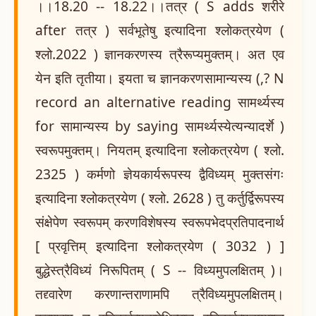
।।18.20 -- 18.22।।तत्र ( S adds शरीरे
after तत्र ) सर्वभूतेषु इत्यादिना श्लोकत्रयेण (
श्लो.2022 ) ज्ञानकरणस्य त्रैरूप्यमुक्तम्। अत एव
येन इति तृतीया। इयता च ज्ञानकरणसामान्यस्य (,? N
record an alternative reading सामर्थ्यस्य
for सामान्यस्य by saying सामर्थ्यस्येत्यन्यादर्शे )
स्वरूपमुक्तम्। नियतम् इत्यादिना श्लोकत्रयेण ( श्लो.
2325 ) कर्मणो ज्ञेयकार्यरूपस्य द्वैविध्यम् मुक्तसंगः
इत्यादिना श्लोकत्रयेण ( श्लो. 2628 ) तु कर्तुर्द्विरूपस्य
संक्षेपेण स्वरूपम् करणविशेषस्य स्वरूपभेदप्रतिपादनार्थ
[ प्रवृत्तिम् इत्यादिना श्लोकत्रयेण ( 3032 ) ]
बुद्धेस्त्रैविध्यं निरूपितम् ( S -- विध्यमुपलक्षितम् )।
तद्द्वारेण करणान्तराणामपि त्रैविध्यमुपलक्षितम्।