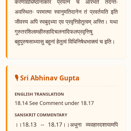
करणाद्यधिष्ठानाकारं प्रयत्नं च आरभते तदन्तः
अवस्थितः परमात्मा स्वानुमतिदानेन तं प्रवर्तयति इति
जीवस्य अपि स्वबुद्ध्या एव प्रवृत्तिहेतुत्वम् अस्ति। यथा
गुरुतरशिलामहीरुहादिचलनादिफलप्रवृत्तिषु
बहुपुरुषसाध्यासु बहूनां हेतुत्वं विधिनिषेधभाक्त्वं च इति।
🎙️ Sri Abhinav Gupta
ENGLISH TRANSLATION
18.14 See Comment under 18.17
SANSKRIT COMMENTARY
।।18.13 -- 18.17।।अधुना व्यवहारदशायामपि