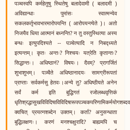
पञ्चस्वपि कर्महेतुषु स्थितेषु बलादेवामी ( बलादमी )
अविद्यान्धाः पुमांसः स्वात्मन्येव
सकलकर्तृभावभारमारोपयन्ति ( आरोपयन्त्येते )। अतो
निजयैव धिया आत्मानं बध्नन्ति? न तु वस्तुस्थित्या अस्य
बन्धः इत्युपदिश्यते -- पञ्चेत्यादि न निबद्ध्यते
इत्यन्तम्। कृतः अन्तः? निश्चयः यत्रेति कृतान्तः?
सिद्धान्तः। अधिष्ठानं? विषयः। दैवम्? प्रागर्जितं
शुभाशुभम्। पञ्चैते अधिष्ठानादयः सामग्रीरूपतां
प्राप्ताः सर्वकर्मसु हेतवः।अन्ये तु? अधिष्ठीयते अनेन
सर्वं कर्म इति बुद्धिगतं रजोलब्धवृत्तिकं
धृतिश्रद्धासुखविविदिषाविविदिषारूपपञ्चकपरिणामिकर्मयोगशब्दवा
क्वचित् प्रयत्नशब्देन उक्तम्। कर्ता? अनुसन्धाता
बुद्धिलक्षणः। करणं मनश्चक्षुरादि? बाह्यमपि च