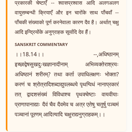
प्रकारकी चेष्टाएँ -- श्वासप्रश्वास आदि अलगअलग
वायुसम्बन्धी क्रियाएँ और इन चारोंके साथ पाँचवाँ --
पाँचकी संख्याको पूर्ण करनेवाला कारण दैव है। अर्थात् चक्षु
आदि इन्द्रियोंके अनुग्राहक सूर्यादि देव हैं।
SANSKRIT COMMENTARY
।।18.14।। --,अधिष्ठानम्
इच्छाद्वेषसुखदुःखज्ञानादीनाम् अभिव्यक्तेराश्रयः
अधिष्ठानं शरीरम्? तथा कर्ता उपाधिलक्षणः भोक्ता?
करणं च श्रोत्रादिशब्दाद्युपलब्धये पृथग्विधं नानाप्रकारं
तत् द्वादशसंख्यं विविधाश्च पृथक्चेष्टाः वायवीयाः
प्राणापानाद्याः दैवं चैव दैवमेव च अत्र एतेषु चतुर्षु पञ्चमं
पञ्चानां पूरणम् आदित्यादि चक्षुराद्यनुग्राहकम्।।