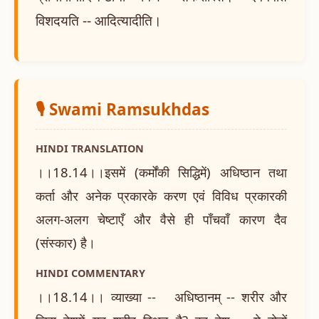
विशदयति -- आदित्यादीति।
🎙️ Swami Ramsukhdas
HINDI TRANSLATION
।।18.14।।इसमें (कर्मोंकी सिद्धिमें) अधिष्ठान तथा
कर्ता और अनेक प्रकारके करण एवं विविध प्रकारकी
अलग-अलग चेष्टाएँ और वैसे ही पाँचवाँ कारण दैव
(संस्कार) है।
HINDI COMMENTARY
।।18.14।। व्याख्या -- अधिष्ठानम् -- शरीर और