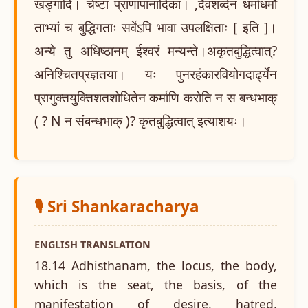
खड्गादि। चेष्टा प्राणापानादिका। ,दैवशब्देन धर्माधर्मौ
ताभ्यां च बुद्धिगताः सर्वेऽपि भावा उपलक्षिताः [ इति ]।
अन्ये तु अधिष्ठानम् ईश्वरं मन्यन्ते।अकृतबुद्धित्वात्?
अनिश्चितप्रज्ञतया। यः पुनरहंकारवियोगदार्ढ्येन
प्रागुक्तयुक्तिशतशोधितेन कर्माणि करोति न स बन्धभाक्
( ? N न संबन्धभाक् )? कृतबुद्धित्वात् इत्याशयः।
🎙️ Sri Shankaracharya
ENGLISH TRANSLATION
18.14 Adhisthanam, the locus, the body,
which is the seat, the basis, of the
manifestation of desire, hatred,