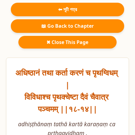
⬅ সূচী পত্র
📖 Go Back to Chapter
✖ Close This Page
अधिष्ठानं तथा कर्ता करणं च पृथग्विधम् 
|

विविधाश्च पृथक्चेष्टा दैवं चैवात्र 
पञ्चमम् ||१८-१४||
adhiṣṭhānaṃ tathā kartā karaṇaṃ ca 
pṛthagvidham .
