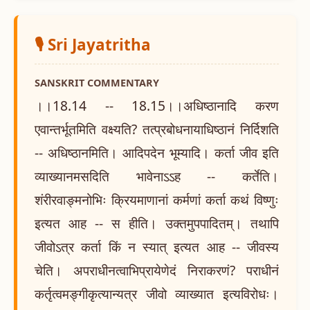
🎙️ Sri Jayatritha
SANSKRIT COMMENTARY
।।18.14 -- 18.15।।अधिष्ठानादि करण
एवान्तर्भूतमिति वक्ष्यति? तत्प्रबोधनायाधिष्ठानं निर्दिशति
-- अधिष्ठानमिति। आदिपदेन भूम्यादि। कर्ता जीव इति
व्याख्यानमसदिति भावेनाऽऽह -- कर्तेति।
शंरीरवाङ्मनोभिः क्रियमाणानां कर्मणां कर्ता कथं विष्णुः
इत्यत आह -- स हीति। उक्तमुपपादितम्। तथापि
जीवोऽत्र कर्ता किं न स्यात् इत्यत आह -- जीवस्य
चेति। अपराधीनत्वाभिप्रायेणेदं निराकरणं? पराधीनं
कर्तृत्वमङ्गीकृत्यान्यत्र जीवो व्याख्यात इत्यविरोधः।