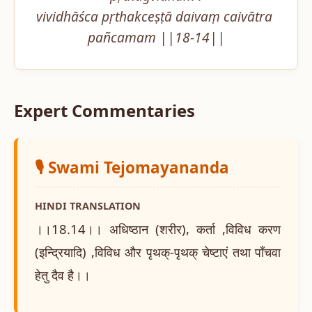
vividhāśca pṛthakceṣṭā daivaṃ caivātra 
pañcamam ||18-14||
Expert Commentaries
🎙️ Swami Tejomayananda
HINDI TRANSLATION
।।18.14।। अधिष्ठान (शरीर), कर्ता ,विविध करण
(इन्द्रियादि) ,विविध और पृथक्-पृथक् चेष्टाएं तथा पाँचवा
हेतु दैव है।।