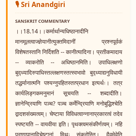
🎙️ Sri Anandgiri
SANSKRIT COMMENTARY
।।18.14।।कर्मार्थान्यधिष्ठानादीनि
मानमूलत्वाज्ज्ञेयानीत्युक्तमिदानीं प्रश्नपूर्वकं
विशेषतस्तानि निर्दिशति -- कानीत्यादिना। प्रतीकमादाय
-- व्याकरोति -- अधिष्ठानमिति। उपाधिलक्षणो
बुद्ध्यादिरुपाधिस्तल्लक्षणस्तत्स्वभावो बुद्ध्याद्यनुविधायी
तद्धर्मानात्मनि पश्यन्नुपहितस्तत्प्रधान इत्यर्थः। तत्र
कार्यलिङ्गकमनुमानं सूचयति -- शब्दादीति।
ज्ञानेन्द्रियाणि पञ्च? पञ्च कर्मेन्द्रियाणि मनोबुद्धिश्चेति
द्वादशसंख्यत्वम्। चेष्टाया विविधत्वान्नानाप्रकारत्वं तदेव
स्पष्टयति -- वायवीया इति। पृथक्त्वमसंकीर्णत्वम्। नहि
प्राणापानादिचेष्टानां मिथः संकरोस्ति। दैवमेवेति