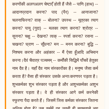
करणोंकी अलगअलग चेष्टाएँ होती हैं जैसे -- पाणि (हाथ) --
आदानप्रदान करना? पाद (पैर) -- आनाजाना?
चलनाफिरना? वाक् -- बोलना? उपस्थ -- मूत्रका त्याग
करना? पायु (गुदा) -- मलका त्याग करना? श्रोत्र --
सुनना? चक्षु -- देखना? त्वक् -- स्पर्श करना? रसना --
चखना? घ्राण -- सूँघना? मन -- मनन करना? बुद्धि --
निश्चय करना और अहंकार -- मैं ऐसा हूँआदि अभिमान
करना।दैवं चैवात्र पञ्चमम् -- कर्मोंकी सिद्धिमें पाँचवें हेतुका
नाम दैव है। यहाँ दैव नाम संस्कारोंका है। मनुष्य जैसा कर्म
करता है? वैसा ही संस्कार उसके अन्तःकरणपर पड़ता है।
शुभकर्मका शुभ संस्कार पड़ता है और अशुभकर्मका अशुभ
संस्कार पड़ता है। वे ही संस्कार आगे कर्म करनेकी
स्फुरणा पैदा करते हैं। जिसमें जिस कर्मका संस्कार जितना
अधिक होता है? उस कर्ममें वह उतनी ही सुगमतासे लग