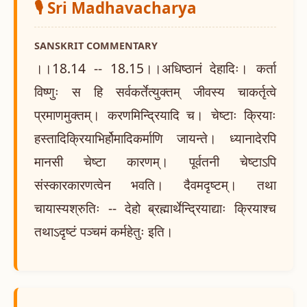
🎙️ Sri Madhavacharya
SANSKRIT COMMENTARY
।।18.14 -- 18.15।।अधिष्ठानं देहादिः। कर्ता
विष्णुः स हि सर्वकर्तेत्युक्तम् जीवस्य चाकर्तृत्वे
प्रमाणमुक्तम्। करणमिन्द्रियादि च। चेष्टाः क्रियाः
हस्तादिक्रियाभिर्होमादिकर्माणि जायन्ते। ध्यानादेरपि
मानसी चेष्टा कारणम्। पूर्वतनी चेष्टाऽपि
संस्कारकारणत्वेन भवति। दैवमदृष्टम्। तथा
चायास्यश्रुतिः -- देहो ब्रह्मार्थेन्द्रियाद्याः क्रियाश्च
तथाऽदृष्टं पञ्चमं कर्महेतुः इति।