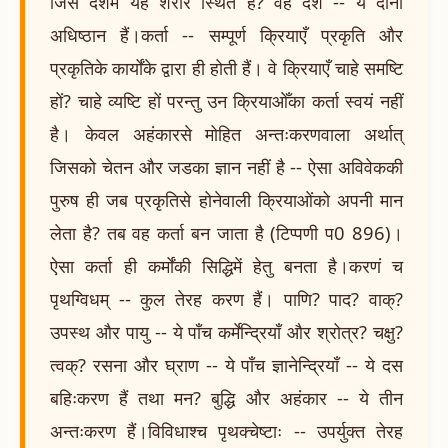
जिस देशमें यह शरीर स्थित है? वह देश -- ये दोनों
अधिष्ठान हैं।कर्ता -- सम्पूर्ण क्रियाएँ प्रकृति और
प्रकृतिके कार्योंके द्वारा ही होती हैं। वे क्रियाएँ चाहे समष्टि
हों? चाहे व्यष्टि हों परन्तु उन क्रियाओँका कर्ता स्वयं नहीं
है। केवल अहंकारसे मोहित अन्तःकरणवाला अर्थात्
जिसको चेतन और जडका ज्ञान नहीं है -- ऐसा अविवेककी
पुरुष ही जब प्रकृतिसे होनेवाली क्रियाओंको अपनी मान
लेता है? तब वह कर्ता बन जाता है (टिप्पणी प0 896)।
ऐसा कर्ता ही कर्मोंकी सिद्धिमें हेतु बनता है।करणं च
पृथग्विधम् -- कुल तेरह करण हैं। पाणि? पाद? वाक्?
उपस्थ और पायु -- ये पाँच कर्मेन्द्रियाँ और श्रोत्र? चक्षु?
त्वक्? रसना और घ्राण -- ये पाँच ज्ञानेन्द्रियाँ -- ये दस
बहिःकरण हैं तथा मन? बुद्धि और अहंकार -- ये तीन
अन्तःकरण हैं।विविधाश्च पृथक्चेष्टाः -- उपर्युक्त तेरह