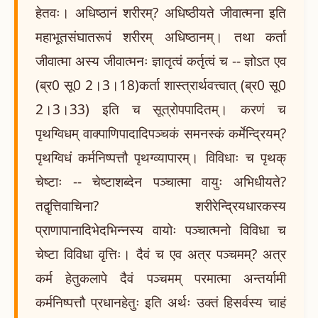
हेतवः। अधिष्ठानं शरीरम्? अधिष्ठीयते जीवात्मना इति
महाभूतसंघातरूपं शरीरम् अधिष्ठानम्। तथा कर्ता
जीवात्मा अस्य जीवात्मनः ज्ञातृत्वं कर्तृत्वं च -- ज्ञोऽत एव
(ब्र0 सू0 2।3।18)कर्ता शास्त्रार्थवत्त्वात् (ब्र0 सू0
2।3।33) इति च सूत्रोपपादितम्। करणं च
पृथग्विधम् वाक्पाणिपादादिपञ्चकं समनस्कं कर्मेन्द्रियम्?
पृथग्विधं कर्मनिष्पत्तौ पृथग्व्यापारम्। विविधाः च पृथक्
चेष्टाः -- चेष्टाशब्देन पञ्चात्मा वायुः अभिधीयते?
तद्वृत्तिवाचिना? शरीरेन्द्रियधारकस्य
प्राणापानादिभेदभिन्नस्य वायोः पञ्चात्मनो विविधा च
चेष्टा विविधा वृत्तिः। दैवं च एव अत्र पञ्चमम्? अत्र
कर्म हेतुकलापे दैवं पञ्चमम् परमात्मा अन्तर्यामी
कर्मनिष्पत्तौ प्रधानहेतुः इति अर्थः उक्तं हिसर्वस्य चाहं