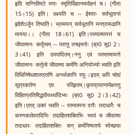
हृदि सन्निविष्टो मत्तः स्मृतिर्विज्ञानमपोहनं च। (गीता
15।15) इति। वक्ष्यति च -- ईश्वरः सर्वभूतानां
हृद्देशेऽर्जुन तिष्ठति। भ्रामयन् सर्वभूतानि यन्त्रारूढानि
मायया।। (गीता 18।61) इति।परमात्मायत्तं च
जीवात्मनः कर्तृत्वम् -- परात्तु तच्छ्रुतेः (ब्र0 सू0 2।
3।41) इति उपपादितम्।ननु एवं परमात्मायत्ते
जीवात्मनः कर्तृत्वे जीवात्मा कर्मणि अनियोज्यो भवति इति
विधिनिषेधशास्त्राणि अनर्थकानि स्युः।इदम् अपि चोद्यं
सूत्रकारेण एव परिहृतम्।कृतप्रयत्नापेक्षस्तु
विहितप्रतिषिद्धावैयर्थ्यादिभ्यः (ब्र0 सू0 2।3।42)
इति।एतद् उक्तं भवति -- परमात्मना दत्तैः तदाधारैः च
करणकलेवरादिभिः तदाहितशक्तिभिः स्वयं च जीवात्मा
तदाधारः तदाहितशक्तिः सन् कर्मनिष्पत्तये स्वेच्छया