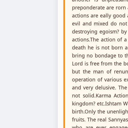
preponderate are rorn a
actions are eally good
evil and mixed do not
destroying egoism? by
actions.The action of 
death he is not born a
bring no bondage to th
Lord is free from the b
but the man of renunc
operation of various ex
and very delusive. The
not solid.Karma Actio
kingdom? etc.Ishtam W
birth.Only the unenlig
fruits. The real Sanny
who are ever engaged