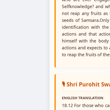
Selfknowledge? and who
not reap any fruits as
seeds of Samsara.Only
identification with th
actions and that actio
himself with the body 
actions and expects to 
to reap the fruits of the
🎙️ Shri Purohit S
ENGLISH TRANSLATION
18.12 For those who cann