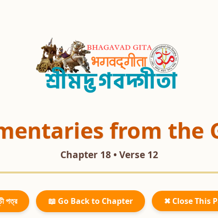
entaries from the 
Chapter 18 • Verse 12
চী পত্র
📖 Go Back to Chapter
✖ Close This 