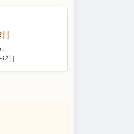
१२||
.

8-12||