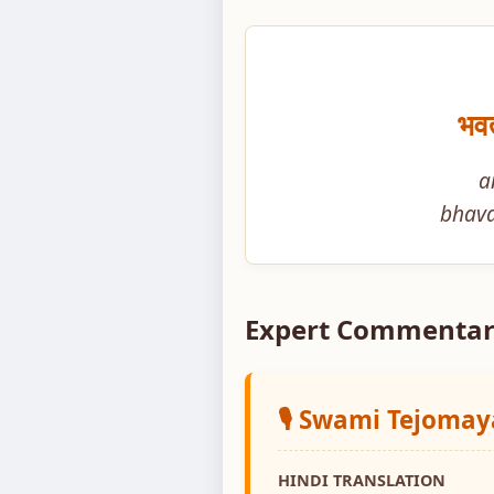
भवत
a
bhava
Expert Commentar
🎙️ Swami Tejoma
HINDI TRANSLATION