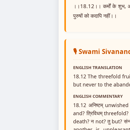
।।18.12।। कर्मों के शुभ, अशु
पुरुषों को कदापि नहीं।।
🎙️ Swami Sivanan
ENGLISH TRANSLATION
18.12 The threefold fru
but never to the aband
ENGLISH COMMENTARY
18.12 अनिष्टम् unwished
and? त्रिविधम् threefold? 
death? न not? तु but? संन
another is unpleasan