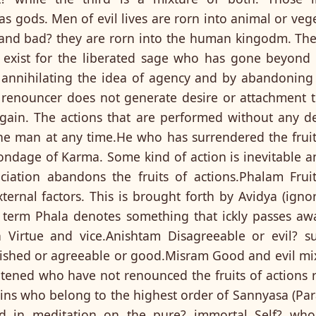
s gods. Men of evil lives are rorn into animal or veg
 and bad? they are rorn into the human kingodm. The
 exist for the liberated sage who has gone beyond
 annihilating the idea of agency and by abandoning
a renouncer does not generate desire or attachment t
gain. The actions that are performed without any de
e man at any time.He who has surrendered the fruits
ondage of Karma. Some kind of action is inevitable an
iation abandons the fruits of actions.Phalam Frui
ternal factors. This is brought forth by Avidya (ignorn
 term Phala denotes something that ickly passes aw
n Virtue and vice.Anishtam Disagreeable or evil? s
ished or agreeable or good.Misram Good and evil m
htened who have not renounced the fruits of actions r
asins who belong to the highest order of Sannyasa (P
 in meditation on the pure? immortal Self? who 