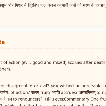
भ और मिश्र ये त्रिविध फल केवल अत्यागी जनों को मरण के पश्चात् भी प्र
da
it of action (evil, good and mixed) accrues after dea
oners.
 or disagreeable or evil? इष्टम् wished or agreeable 
कर्मणः of action? फलम् fruit? भवति accrues? अत्यागिनाम् to n
्यासिनाम् to renouncers? क्वचित् ever.Commentary One frui
t? while the third is a mixture of both. Those