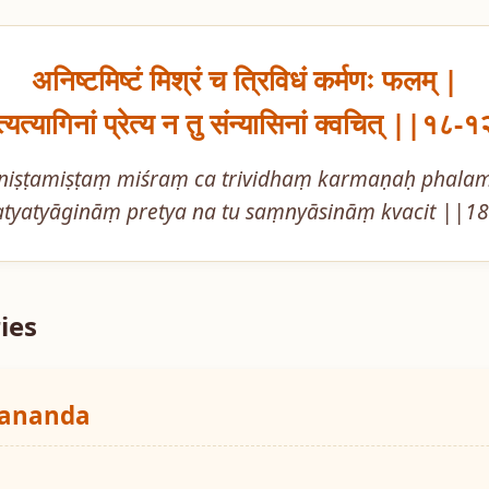
अनिष्टमिष्टं मिश्रं च त्रिविधं कर्मणः फलम् |

्यत्यागिनां प्रेत्य न तु संन्यासिनां क्वचित् ||१८-
niṣṭamiṣṭaṃ miśraṃ ca trividhaṃ karmaṇaḥ phalam 
tyatyāgināṃ pretya na tu saṃnyāsināṃ kvacit ||1
ies
yananda