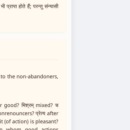
ाप्त होते हैं; परन्तु संन्यासी
th to the non-abandoners,
or good? मिश्रम् mixed? च
onrenouncers? प्रेत्य after
t (of action) is pleasant?
 in whom good actions