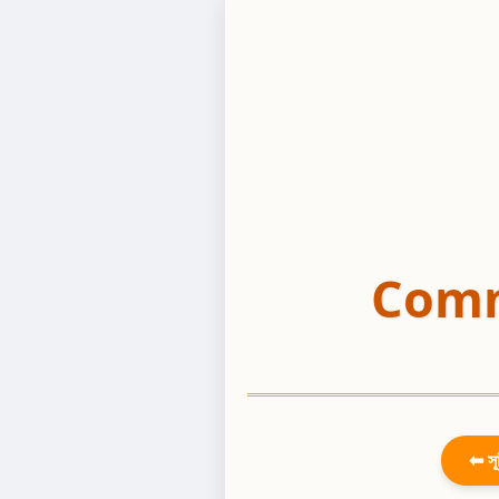
Comm
⬅ সূ