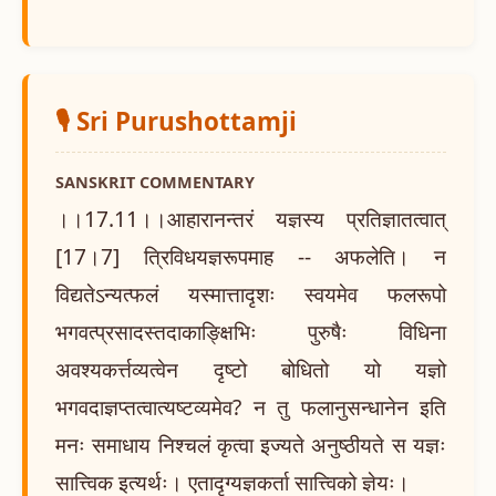
🎙️ Sri Purushottamji
SANSKRIT COMMENTARY
।।17.11।।आहारानन्तरं यज्ञस्य प्रतिज्ञातत्वात्
[17।7] त्रिविधयज्ञरूपमाह -- अफलेति। न
विद्यतेऽन्यत्फलं यस्मात्तादृशः स्वयमेव फलरूपो
भगवत्प्रसादस्तदाकाङ्क्षिभिः पुरुषैः विधिना
अवश्यकर्त्तव्यत्वेन दृष्टो बोधितो यो यज्ञो
भगवदाज्ञप्तत्वात्यष्टव्यमेव? न तु फलानुसन्धानेन इति
मनः समाधाय निश्चलं कृत्वा इज्यते अनुष्ठीयते स यज्ञः
सात्त्विक इत्यर्थः। एतादृग्यज्ञकर्ता सात्त्विको ज्ञेयः।