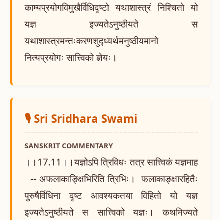
काम्यप्रयोगविमुखैर्विधिदृष्टो यथाशास्त्रं निश्चितो यो
यज्ञ इज्यतेऽनुष्ठीयते स
यथाशास्त्रमन्तःकरणशुद्ध्यर्थमनुष्ठीयमानो
नित्यप्रयोगः सात्त्विको ज्ञेयः।
🎙️ Sri Sridhara Swami
SANSKRIT COMMENTARY
।।17.11।।यज्ञोऽपि त्रिविधः तत्र सात्त्विकं यज्ञमाह
-- अफलाकाङ्क्षिभिरिति त्रिभिः। फलाकाङ्क्षारहितैः
पुरुषैर्विधिना दृष्ट आवश्यकतया विहितो यो यज्ञ
इज्यतेऽनुष्ठीयते स सात्त्विको यज्ञः। कथमिज्यते