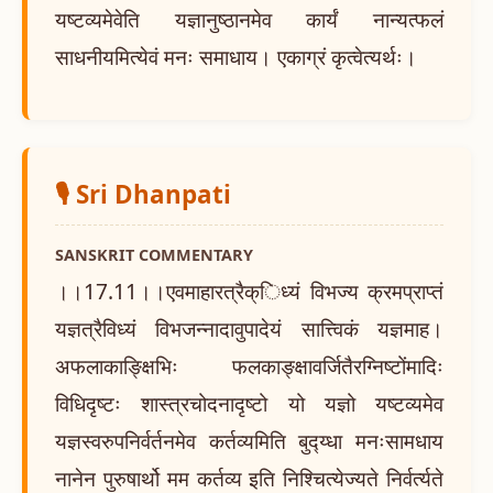
यष्टव्यमेवेति यज्ञानुष्ठानमेव कार्यं नान्यत्फलं
साधनीयमित्येवं मनः समाधाय। एकाग्रं कृत्वेत्यर्थः।
🎙️ Sri Dhanpati
SANSKRIT COMMENTARY
।।17.11।।एवमाहारत्रैक्िध्यं विभज्य क्रमप्राप्तं
यज्ञत्रैविध्यं विभजन्नादावुपादेयं सात्त्विकं यज्ञमाह।
अफलाकाङ्क्षिभिः फलकाङ्क्षावर्जितैरग्निष्टोंमादिः
विधिदृष्टः शास्त्रचोदनादृष्टो यो यज्ञो यष्टव्यमेव
यज्ञस्वरुपनिर्वर्तनमेव कर्तव्यमिति बुद्य्धा मनःसामधाय
नानेन पुरुषार्थो मम कर्तव्य इति निश्चित्येज्यते निर्वर्त्यते