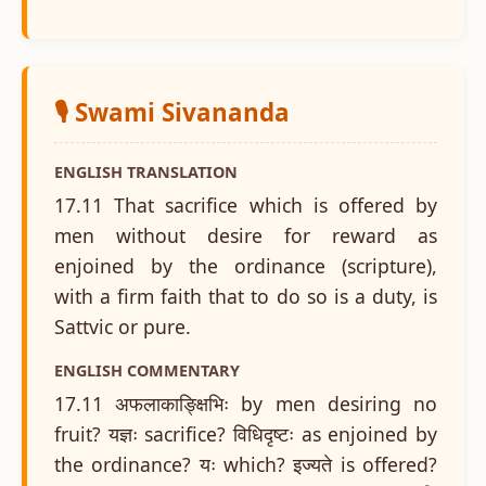
🎙️ Swami Sivananda
ENGLISH TRANSLATION
17.11 That sacrifice which is offered by
men without desire for reward as
enjoined by the ordinance (scripture),
with a firm faith that to do so is a duty, is
Sattvic or pure.
ENGLISH COMMENTARY
17.11 अफलाकाङ्क्षिभिः by men desiring no
fruit? यज्ञः sacrifice? विधिदृष्टः as enjoined by
the ordinance? यः which? इज्यते is offered?