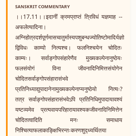
SANSKRIT COMMENTARY
।।17.11।।इदानीं क्रमप्राप्तं त्रिविधं यज्ञमाह --
अफलेत्यादिना।
अग्निहोत्रदर्शपूर्णमासचातुर्मास्यपशुबन्धज्योतिष्टोमादिर्यज्ञो
द्विविधः काम्यो नित्यश्च। फलनिश्चयेन चोदितः
काम्यः। सर्वाङ्गोपसंहारेणैव मुख्यकल्पेनानुष्ठेयः
फलसंयोगं विना जीवनादिनिमित्तसंयोगेन
चोदितसर्वाङ्गोपसंहारासंभवे
प्रतिनिध्याद्युपादानेनामुख्यकल्पेनाप्यनुष्ठेयो नित्यः?
तत्र सर्वाङ्गोपसंहारासंभवेऽपि प्रतिनिधिमुपादायावश्यं
यष्टव्यमेव प्रत्यवायपरिहारायावश्यकजीवनादिनिमित्तेन
चोदितत्वादिति मनः समाधाय
निश्चित्याफलाकाङ्क्षिभिरन्तःकरणशुद्ध्यर्थितया