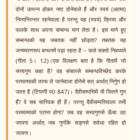
दोनों उत्पन्न होकर नष्ट होनेवाले हैं और स्वयं (आत्मा)
नित्यनिरन्तर रहनेवाला है परन्तु यह (स्वयं) क्रिया और
फलके साथ अपना सम्बन्ध मान लेता है। इस माने हुए
सम्बन्धको यह जबतक नहीं छोड़ता? तबतक यह
जन्ममरणरूप बन्धनमें पड़ा रहता है -- फले सक्तो निबध्यते
(गीता 5। 12)।एक विलक्षण बात है कि गीतामें जो
सत्त्वगुण कहा है? वह संसारसे सम्बन्धविच्छेद करके
परमात्माकी तरफ ले जानेवाला होनेसे सत् अर्थात् निर्गुण हो
जाता है (टिप्पणी प0 847)। दैवीसम्पत्तिमें भी जितने गुण
हैं? वे सब सात्त्विक ही हैं। परन्तु दैवीसम्पत्तिवाला तभी
परमात्माको प्राप्त होगा? जब वह सत्त्वगुणसे ऊँचा उठ
जायगा अर्थात् जब गुणोंके सङ्गसे सर्वथा रहित हो
जायगा।