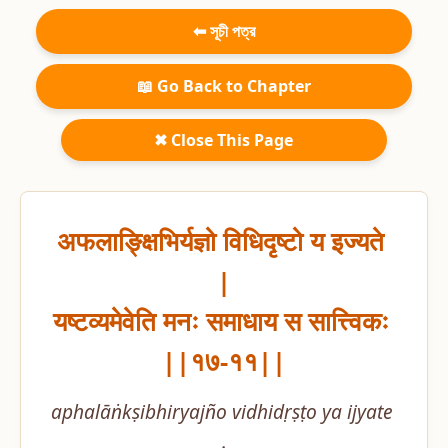
⬅ সূচী পত্র
📖 Go Back to Chapter
✖ Close This Page
अफलाङ्क्षिभिर्यज्ञो विधिदृष्टो य इज्यते 
|

यष्टव्यमेवेति मनः समाधाय स सात्त्विकः 
||१७-११||
aphalāṅkṣibhiryajño vidhidṛṣṭo ya ijyate 
.
