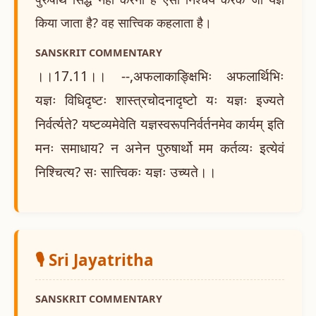
किया जाता है? वह सात्त्विक कहलाता है।
SANSKRIT COMMENTARY
।।17.11।। --,अफलाकाङ्क्षिभिः अफलार्थिभिः
यज्ञः विधिदृष्टः शास्त्रचोदनादृष्टो यः यज्ञः इज्यते
निर्वर्त्यते? यष्टव्यमेवेति यज्ञस्वरूपनिर्वर्तनमेव कार्यम् इति
मनः समाधाय? न अनेन पुरुषार्थो मम कर्तव्यः इत्येवं
निश्चित्य? सः सात्त्विकः यज्ञः उच्यते।।
🎙️ Sri Jayatritha
SANSKRIT COMMENTARY