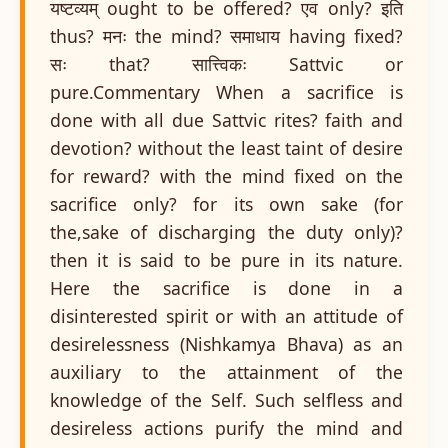
यष्टव्यम् ought to be offered? एव only? इति
thus? मनः the mind? समाधाय having fixed?
सः that? सात्त्विकः Sattvic or
pure.Commentary When a sacrifice is
done with all due Sattvic rites? faith and
devotion? without the least taint of desire
for reward? with the mind fixed on the
sacrifice only? for its own sake (for
the,sake of discharging the duty only)?
then it is said to be pure in its nature.
Here the sacrifice is done in a
disinterested spirit or with an attitude of
desirelessness (Nishkamya Bhava) as an
auxiliary to the attainment of the
knowledge of the Self. Such selfless and
desireless actions purify the mind and