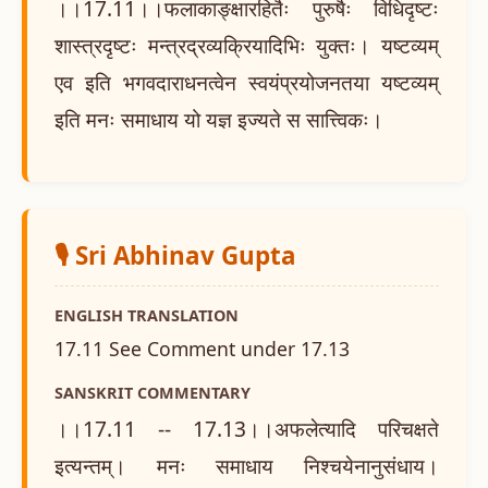
।।17.11।।फलाकाङ्क्षारहितैः पुरुषैः विधिदृष्टः
शास्त्रदृष्टः मन्त्रद्रव्यक्रियादिभिः युक्तः। यष्टव्यम्
एव इति भगवदाराधनत्वेन स्वयंप्रयोजनतया यष्टव्यम्
इति मनः समाधाय यो यज्ञ इज्यते स सात्त्विकः।
🎙️ Sri Abhinav Gupta
ENGLISH TRANSLATION
17.11 See Comment under 17.13
SANSKRIT COMMENTARY
।।17.11 -- 17.13।।अफलेत्यादि परिचक्षते
इत्यन्तम्। मनः समाधाय निश्चयेनानुसंधाय।