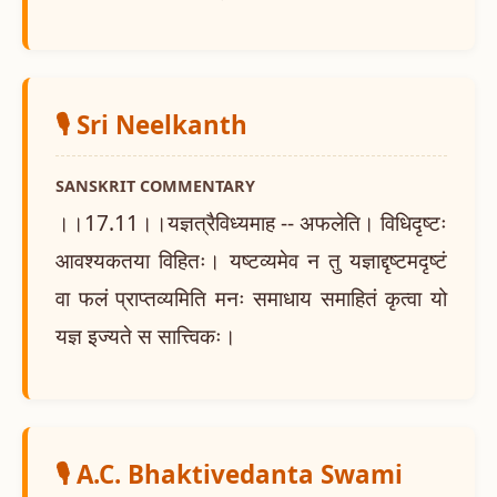
🎙️ Sri Neelkanth
SANSKRIT COMMENTARY
।।17.11।।यज्ञत्रैविध्यमाह -- अफलेति। विधिदृष्टः
आवश्यकतया विहितः। यष्टव्यमेव न तु यज्ञाद्दृष्टमदृष्टं
वा फलं प्राप्तव्यमिति मनः समाधाय समाहितं कृत्वा यो
यज्ञ इज्यते स सात्त्विकः।
🎙️ A.C. Bhaktivedanta Swami