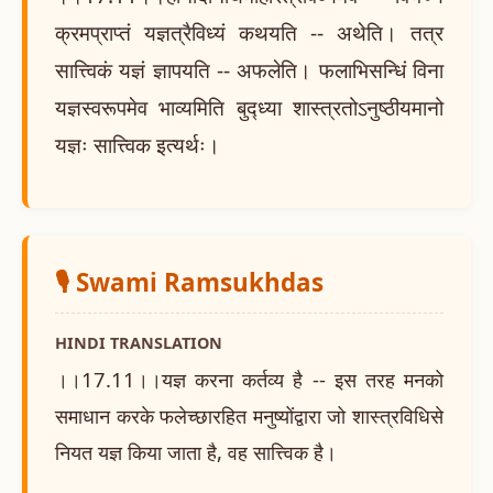
क्रमप्राप्तं यज्ञत्रैविध्यं कथयति -- अथेति। तत्र
सात्त्विकं यज्ञं ज्ञापयति -- अफलेति। फलाभिसन्धिं विना
यज्ञस्वरूपमेव भाव्यमिति बुद्ध्या शास्त्रतोऽनुष्ठीयमानो
यज्ञः सात्त्विक इत्यर्थः।
🎙️ Swami Ramsukhdas
HINDI TRANSLATION
।।17.11।।यज्ञ करना कर्तव्य है -- इस तरह मनको
समाधान करके फलेच्छारहित मनुष्योंद्वारा जो शास्त्रविधिसे
नियत यज्ञ किया जाता है, वह सात्त्विक है।