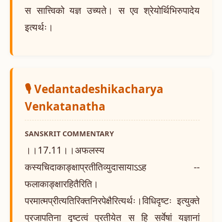
स सात्त्विको यज्ञ उच्यते। स एव श्रेयोर्थिभिरुपादेय
इत्यर्थः।
🎙️ Vedantadeshikacharya
Venkatanatha
SANSKRIT COMMENTARY
।।17.11।।अफलस्य
कस्यचिदाकाङ्क्षाप्रतीतिव्युदासायाऽऽह --
फलाकाङ्क्षारहितैरिति।
परमात्मप्रीत्यतिरिक्तनिरपेक्षैरित्यर्थः।विधिदृष्टः इत्युक्ते
प्रजापतिना दृष्टत्वं प्रतीयेत स हि सर्वेषां यज्ञानां