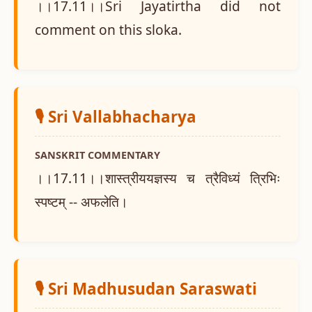
।।17.11।।Sri Jayatirtha did not
comment on this sloka.
🎙️ Sri Vallabhacharya
SANSKRIT COMMENTARY
।।17.11।।शास्त्रीययज्ञस्य च त्रैविध्यं त्रिभिः
स्पष्टम् -- अफलेति।
🎙️ Sri Madhusudan Saraswati