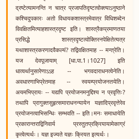
द्रष्टेत्यामनन्ति न चात्र प्रजापतिदृष्टत्वोक्त्याऽनुष्ठाने
कश्चिदुपकारः अतो विधायकशास्त्रमेवात्र विधिशब्देन
विवक्षितमित्याहशास्त्रदृष्ट इति। शास्त्रैकप्रमाणतया
प्रसिद्धे शास्त्रदृष्टत्वोक्तिरनपेक्षितेत्यत्र
यथाशास्त्रकरणादवैकल्यं? तद्विवक्षितमाह -- मन्त्रेति।
यज देवपूजायाम् [धा.पा.1।1027] इति
धात्वर्थानुसारेणाऽऽह -- भगवदाराधनत्वेनेति।
अवधारणाभिप्रेतमाह -- स्वयम्प्रयोजनतयेति।
अयमभिप्रायः -- यद्यपि प्रयोजनमनुद्दिश्य न प्रवृत्तिः?
तथापि प्रागुक्तसुहृत्समाराधनन्यायेन यज्ञादिप्रवृत्तेरेव
प्रयोजनत्वाभिसन्धिः सम्भवति -- इति।मनः समाधायेति
प्रकारान्तराद्विनिवार्य प्रस्तुतप्रक्रियायामेकाग्रं
कृत्वेत्यर्थः। यज्ञ इज्यते यज्ञः क्रियत इत्यर्थः।