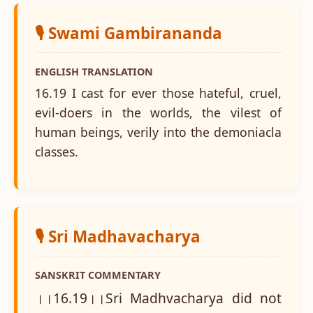
🎙️ Swami Gambirananda
ENGLISH TRANSLATION
16.19 I cast for ever those hateful, cruel,
evil-doers in the worlds, the vilest of
human beings, verily into the demoniacla
classes.
🎙️ Sri Madhavacharya
SANSKRIT COMMENTARY
।।16.19।।Sri Madhvacharya did not