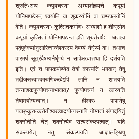
श्रुतिःअथ कपूयचरणा अभ्याशोहयत्ते कपूयां
योनिमापद्येरन् श्वयोनिं वा शूकरयोनिं वा चण्डालयोनिं
वेति। कपूयचरणाः कुत्सितकर्माणः अभ्याशो ह शीघ्रमेव
कपूयां कुत्सितां योनिमापद्यन्त इति श्रुतेरर्थः। अतएव
पूर्वपूर्वकर्मानुसारित्वान्नेश्वरस्य वैषम्यं नैर्घृण्यं वा। तथाच
पारमर्षं सूत्रंवैषम्यनैर्घृण्ये न सापेक्षत्वात्तथा हि दर्शयति
इति। एवं च पापकर्माण्येव तेषां कारयति भगवान् तेषु
तद्बीजसत्त्वात्कारुणिकत्वेऽपि तानि न शातयति
तन्नाशकपुण्योपचयाभावात्? पुण्योपचयं न कारयति
तेषामयोग्यत्वात्। न हीश्वरः पाषाणेषु
यवाङ्कुरान्करोतीश्वरत्वादयोग्यस्यापि योग्यतां संपादयितुं
शक्नोतीति चेत् शक्नोत्येव सत्यसंकल्पत्वात्। यदि
संकल्पयेत् नतु संकल्पयति आज्ञालङ्घिषु