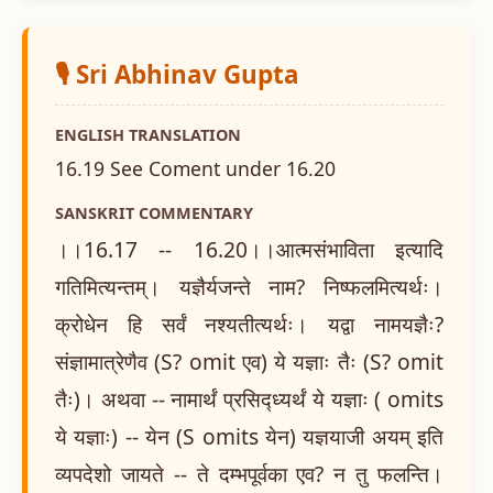
🎙️ Sri Abhinav Gupta
ENGLISH TRANSLATION
16.19 See Coment under 16.20
SANSKRIT COMMENTARY
।।16.17 -- 16.20।।आत्मसंभाविता इत्यादि
गतिमित्यन्तम्। यज्ञैर्यजन्ते नाम? निष्फलमित्यर्थः।
क्रोधेन हि सर्वं नश्यतीत्यर्थः। यद्वा नामयज्ञैः?
संज्ञामात्रेणैव (S? omit एव) ये यज्ञाः तैः (S? omit
तैः)। अथवा -- नामार्थं प्रसिद्ध्यर्थं ये यज्ञाः ( omits
ये यज्ञाः) -- येन (S omits येन) यज्ञयाजी अयम् इति
व्यपदेशो जायते -- ते दम्भपूर्वका एव? न तु फलन्ति।