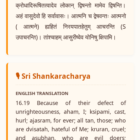
क्रोधादिरूषितत्वादेव लोकान् द्विषन्तो मामेव द्विषन्ति।
अहं वासुदेवो हि सर्वावासः। आत्मनि च द्वेषवन्तः आत्मनो
( आत्मने) ह्यहितं निरयपातहेतुम् आचरन्ति (S
उपाचरन्ति)। तांश्चाहम् आसुरीष्वेव योनिषु क्षिपामि।
🎙️ Sri Shankaracharya
ENGLISH TRANSLATION
16.19 Because of their defect of
unrighteousness, aham, I; ksipami, cast,
hurl; ajasram, for ever; all tan, those; who
are dvisatah, hateful of Me; kruran, cruel;
and asubhan, who are evil doers;