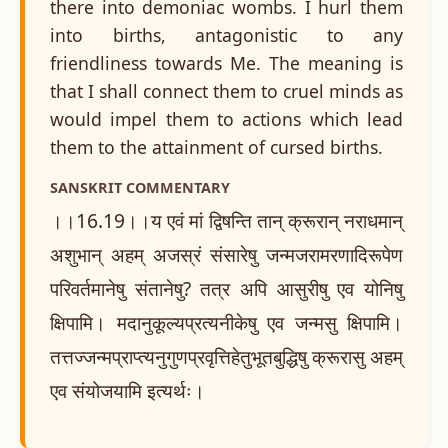
there into demoniac wombs. I hurl them
into births, antagonistic to any
friendliness towards Me. The meaning is
that I shall connect them to cruel minds as
would impel them to actions which lead
them to the attainment of cursed births.
SANSKRIT COMMENTARY
।।16.19।।य एवं मां द्विषन्ति तान् क्रूरान् नराधमान्
अशुभान् अहम् अजस्रं संसारेषु जन्मजरामरणादिरूपेण
परिवर्तमानेषु संतानेषु? तत्र अपि आसुरीषु एव योनिषु
क्षिपामि। मदानुकूल्यप्रत्यनीकेषु एव जन्मसु क्षिपामि।
तत्तज्जन्मप्राप्त्यनुगुणप्रवृत्तिहेतुभूतबुद्धिषु क्रूरासु अहम्
एव संयोजयामि इत्यर्थः।