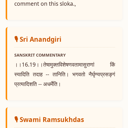
comment on this sloka.,
🎙️ Sri Anandgiri
SANSKRIT COMMENTARY
।।16.19।।तेषामुक्तविशेषणवतामासुराणां किं
स्यादिति तदाह -- तानिति। भगवतो नैर्घृण्यप्रसङ्गं
प्रत्यादिशति -- अधर्मेति।
🎙️ Swami Ramsukhdas