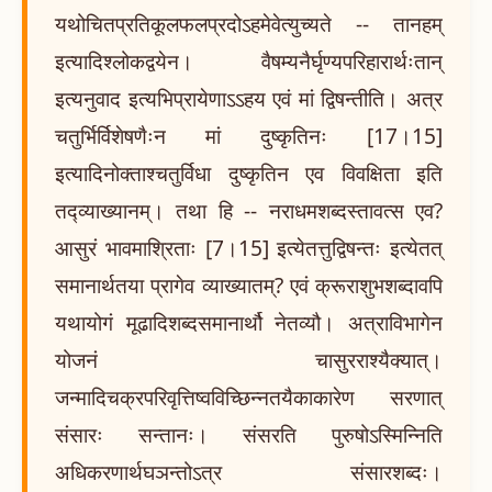
यथोचितप्रतिकूलफलप्रदोऽहमेवेत्युच्यते -- तानहम्
इत्यादिश्लोकद्वयेन। वैषम्यनैर्घृण्यपरिहारार्थःतान्
इत्यनुवाद इत्यभिप्रायेणाऽऽहय एवं मां द्विषन्तीति। अत्र
चतुर्भिर्विशेषणैःन मां दुष्कृतिनः [17।15]
इत्यादिनोक्ताश्चतुर्विधा दुष्कृतिन एव विवक्षिता इति
तद्व्याख्यानम्। तथा हि -- नराधमशब्दस्तावत्स एव?
आसुरं भावमाश्रिताः [7।15] इत्येतत्तुद्विषन्तः इत्येतत्
समानार्थतया प्रागेव व्याख्यातम्? एवं क्रूराशुभशब्दावपि
यथायोगं मूढादिशब्दसमानार्थौ नेतव्यौ। अत्राविभागेन
योजनं चासुरराश्यैक्यात्।
जन्मादिचक्रपरिवृत्तिष्वविच्छिन्नतयैकाकारेण सरणात्
संसारः सन्तानः। संसरति पुरुषोऽस्मिन्निति
अधिकरणार्थघञन्तोऽत्र संसारशब्दः।