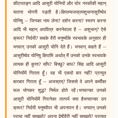
कीटपतङ्ग आदि आसुरी योनियों और घोर नरकोंकी महान्
यातना भोगनी पड़ती है।क्षिपाम्यजस्रमशुभानासुरीष्वेव
योनिषु -- जिनका नाम लेना? दर्शन करना? स्मरण करना
आदि भी महान् अपवित्र करनेवाला है -- अशुभान्? ऐसे
क्रूर? निर्दयी? सबके वैरी मनुष्योंके स्वभावके अनुसार ही
भगवान् उनको आसुरी योनि देते हैं। भगवान् कहते हैं --
आसुरीष्वेव योनिषु क्षिपामि अर्थात् मैं उनको उनके स्वभावके
लायक ही कुत्ता? साँप? बिच्छू? बाघ? सिंह आदि आसुरी
योनियोंमें गिराता हूँ। वह भी एकदो बार नहीं? प्रत्युत
बारबार गिराता हूँ -- अजस्रम्? जिससे वे अपने कर्मोंका
फल भोगकर शुद्ध? निर्मल होते रहें।भगवान्का उनको
आसुरी योनियोंमें गिरानेका तात्पर्य क्या हैभगवान्का उन
क्रूर? निर्दयी मनुष्योंपर भी अपनापन है। भगवान् उनको
पराया नहीं समझते? अपना द्वेषीवैरी नहीं समझते? प्रत्युत