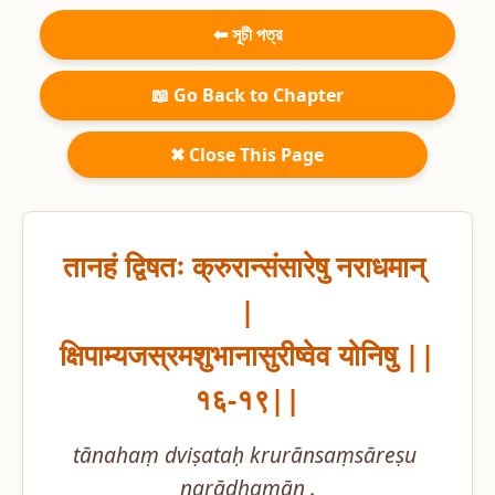
⬅ সূচী পত্র
📖 Go Back to Chapter
✖ Close This Page
तानहं द्विषतः क्रुरान्संसारेषु नराधमान् 
|

क्षिपाम्यजस्रमशुभानासुरीष्वेव योनिषु ||
१६-१९||
tānahaṃ dviṣataḥ krurānsaṃsāreṣu 
narādhamān .
