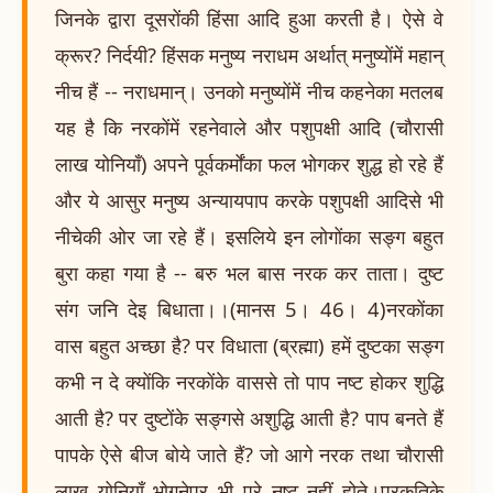
जिनके द्वारा दूसरोंकी हिंसा आदि हुआ करती है। ऐसे वे
क्रूर? निर्दयी? हिंसक मनुष्य नराधम अर्थात् मनुष्योंमें महान्
नीच हैं -- नराधमान्। उनको मनुष्योंमें नीच कहनेका मतलब
यह है कि नरकोंमें रहनेवाले और पशुपक्षी आदि (चौरासी
लाख योनियाँ) अपने पूर्वकर्मोंका फल भोगकर शुद्ध हो रहे हैं
और ये आसुर मनुष्य अन्यायपाप करके पशुपक्षी आदिसे भी
नीचेकी ओर जा रहे हैं। इसलिये इन लोगोंका सङ्ग बहुत
बुरा कहा गया है -- बरु भल बास नरक कर ताता। दुष्ट
संग जनि देइ बिधाता।।(मानस 5। 46। 4)नरकोंका
वास बहुत अच्छा है? पर विधाता (ब्रह्मा) हमें दुष्टका सङ्ग
कभी न दे क्योंकि नरकोंके वाससे तो पाप नष्ट होकर शुद्धि
आती है? पर दुष्टोंके सङ्गसे अशुद्धि आती है? पाप बनते हैं
पापके ऐसे बीज बोये जाते हैं? जो आगे नरक तथा चौरासी
लाख योनियाँ भोगनेपर भी पूरे नष्ट नहीं होते।प्रकृतिके