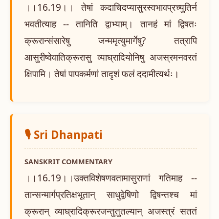
।।16.19।। तेषां कदाचिदप्यासुरस्वभावप्रच्युतिर्न
भवतीत्याह -- तानिति द्वाभ्याम्। तानहं मां द्विषतः
क्रूरान्संसारेषु जन्ममृत्युमार्गेषु? तत्रापि
आसुरीष्वेवातिक्रूरासु व्याघ्रादियोनिषु अजस्रमनवरतं
क्षिपामि। तेषां पापकर्मणां तादृशं फलं ददामीत्यर्थः।
🎙️ Sri Dhanpati
SANSKRIT COMMENTARY
।।16.19।।उक्तविशेषणवतामासुराणां गतिमाह --
तान्सन्मार्गप्रतिक्षभूतान् साधुद्वेषिणो द्विषन्तश्च मां
क्रूरान् व्याघ्रादिक्रूरजन्तुतुतल्यान् अजस्त्रं सततं