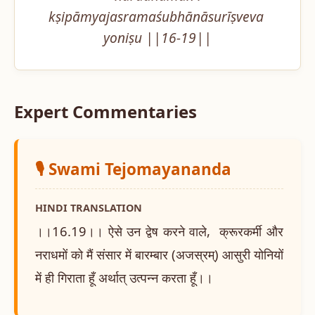
kṣipāmyajasramaśubhānāsurīṣveva 
yoniṣu ||16-19||
Expert Commentaries
🎙️ Swami Tejomayananda
HINDI TRANSLATION
।।16.19।। ऐसे उन द्वेष करने वाले, क्रूरकर्मी और
नराधमों को मैं संसार में बारम्बार (अजस्रम्) आसुरी योनियों
में ही गिराता हूँ अर्थात् उत्पन्न करता हूँ।।