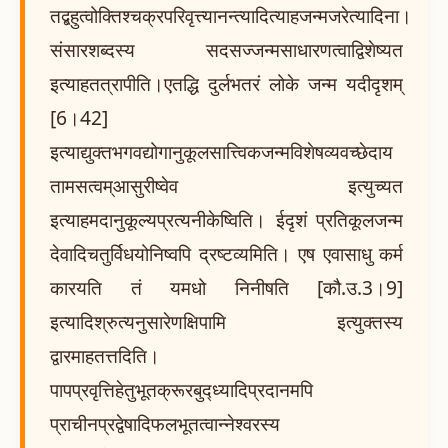
तद्बहुत्वोक्तिश्चक्रपरिवृत्त्यानन्त्यादित्याहजन्मजरेत्यादिना।
संसारशब्दस्य सदसज्जन्मसाधारणत्वाद्विशेष्यत
इत्याहतत्रापीति।एतद्धि दुर्लभतरं लोके जन्म यदीदृशम्
[6।42]
इत्याद्युक्तभगवद्योगानुकूलसात्त्विकजन्मविशेषव्यवच्छेदाय
तामसत्वम्आसुरीष्वेव इत्युच्यत
इत्याहमदानुकूल्यप्रत्यनीकेष्विति। ईदृशं प्रतिकूलजन्म
देवादिचतुर्विधयोनिष्वपि द्रष्टव्यमिति। एष एवासाधु कर्म
कारयति तं यमधो निनीषति [कौ.उ.3।9]
इत्यादिश्रुत्यनुसारेणक्षिपामि इत्युक्तस्य
द्वारमाहतत्तदिति।
पापप्रवृत्तिहेतुभूतक्रूरबुद्ध्यादिप्रदानमपि
प्राचीनप्रद्वेषादिफलभूतत्वान्नेश्वरस्य