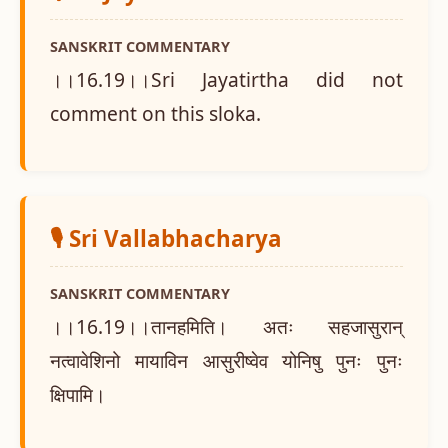
SANSKRIT COMMENTARY
।।16.19।।Sri Jayatirtha did not
comment on this sloka.
🎙️ Sri Vallabhacharya
SANSKRIT COMMENTARY
।।16.19।।तानहमिति। अतः सहजासुरान्
नत्वावेशिनो मायाविन आसुरीष्वेव योनिषु पुनः पुनः
क्षिपामि।