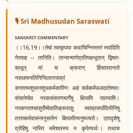
🎙️ Sri Madhusudan Saraswati
SANSKRIT COMMENTARY
।।16.19।।तेषां त्वत्कृपया कदाचिन्निस्तारं स्यादिति
नेत्याह -- तानिति। तान्सन्मार्गप्रतिपक्षभूतान् द्विषतः
साधून् मां च क्रूरान् हिंसापरानतो
नराधमानतिनिन्दितानजस्रं
सन्ततमशुभानशुभकर्मकारिणः अहं सर्वकर्मफलदातेश्वरः
संसारेष्वेव नरकसंसरणमार्गेषु क्षिपामि पातयामि।
नरकगतश्चासुरीष्वेवातिक्रूरासु व्याघ्रसर्पादियोनिषु
तत्तत्कर्मवासनानुसारेण क्षिपामीत्यनुषज्यते। एतादृशेषु
द्रोहिषु नास्ति ममेश्वरस्य न कृपेत्यर्थः। तथाच