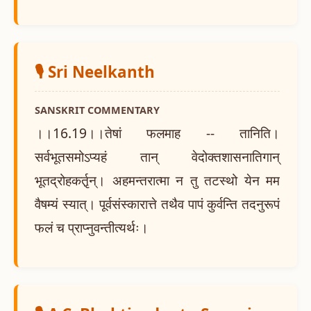
🎙️ Sri Neelkanth
SANSKRIT COMMENTARY
।।16.19।।तेषां फलमाह -- तानिति।
सर्वभूतसमोऽप्यहं तान् वेदोक्तशासनातिगान्
भूतद्रोहकर्तृ़न्। अहमन्तरात्मा न तु तटस्थो येन मम
वैषम्यं स्यात्। पूर्वसंस्कारात्ते तथैव पापं कुर्वन्ति तदनुरूपं
फलं च प्राप्नुवन्तीत्यर्थः।