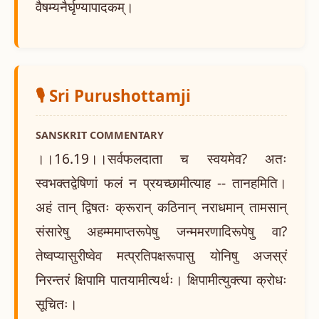
वैषम्यनैर्घृण्यापादकम्।
🎙️ Sri Purushottamji
SANSKRIT COMMENTARY
।।16.19।।सर्वफलदाता च स्वयमेव? अतः
स्वभक्तद्वेषिणां फलं न प्रयच्छामीत्याह -- तानहमिति।
अहं तान् द्विषतः क्रूरान् कठिनान् नराधमान् तामसान्
संसारेषु अहम्ममाप्तरूपेषु जन्ममरणादिरूपेषु वा?
तेष्वप्यासुरीष्वेव मत्प्रतिपक्षरूपासु योनिषु अजस्रं
निरन्तरं क्षिपामि पातयामीत्यर्थः। क्षिपामीत्युक्त्या क्रोधः
सूचितः।