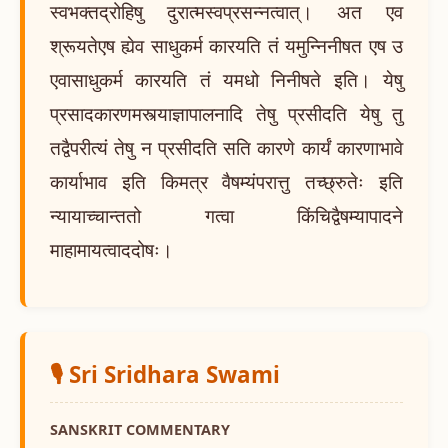
स्वभक्तद्रोहिषु दुरात्मस्वप्रसन्नत्वात्। अत एव
श्रूयतेएष ह्येव साधुकर्म कारयति तं यमुन्निनीषत एष उ
एवासाधुकर्म कारयति तं यमधो निनीषते इति। येषु
प्रसादकारणमस्त्याज्ञापालनादि तेषु प्रसीदति येषु तु
तद्वैपरीत्यं तेषु न प्रसीदति सति कारणे कार्यं कारणाभावे
कार्याभाव इति किमत्र वैषम्यंपरात्तु तच्छ्रुतेः इति
न्यायाच्चान्ततो गत्वा किंचिद्वैषम्यापादने
माहामायत्वाददोषः।
🎙️ Sri Sridhara Swami
SANSKRIT COMMENTARY