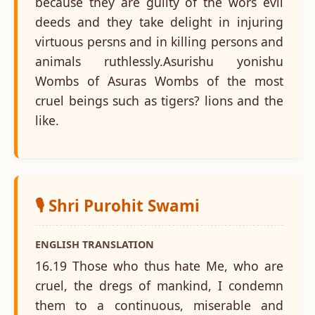
because they are guilty of the wors evil
deeds and they take delight in injuring
virtuous persns and in killing persons and
animals ruthlessly.Asurishu yonishu
Wombs of Asuras Wombs of the most
cruel beings such as tigers? lions and the
like.
🎙️ Shri Purohit Swami
ENGLISH TRANSLATION
16.19 Those who thus hate Me, who are
cruel, the dregs of mankind, I condemn
them to a continuous, miserable and