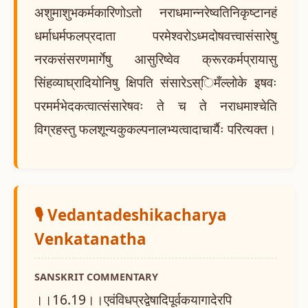
अशुमाशुभकर्मकारिणोऽतो नराधमान्नरेष्वतिनिकृष्टानहं
धर्माधर्मफलप्रदाता परमेश्वरोऽध्मदोषवत्त्वासंसारेषु
नरकसंसरणमार्गेषु आसुरिष्वेव क्रूरकर्मप्रायासु
सिंहव्याघ्रादियोनिषु क्षिपति संसारेऽस्िमँल्लोके इषवः
परमर्मभेदकत्वात्संसारेषवः ते च ते नराधमाश्चेति
विग्रहस्तु फलशून्यकुकल्पनालभ्यत्वादाचार्यैः परित्यक्त।
🎙️ Vedantadeshikacharya
Venkatanatha
SANSKRIT COMMENTARY
।।16.19।।एवंविधप्रद्वेषादिपूर्वकयागादेरपि