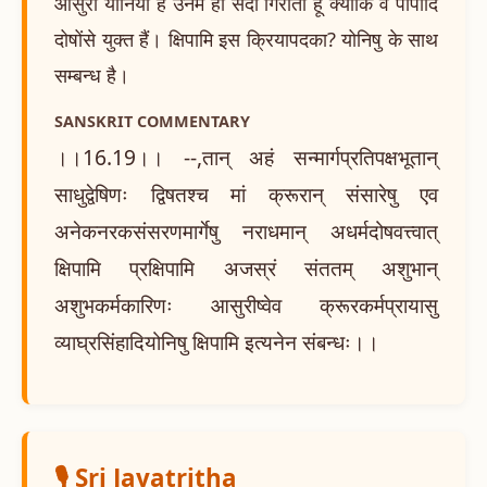
आसुरी योनियाँ हैं उनमें ही सदा गिराता हूँ क्योंकि वे पापादि
दोषोंसे युक्त हैं। क्षिपामि इस क्रियापदका? योनिषु के साथ
सम्बन्ध है।
SANSKRIT COMMENTARY
।।16.19।। --,तान् अहं सन्मार्गप्रतिपक्षभूतान्
साधुद्वेषिणः द्विषतश्च मां क्रूरान् संसारेषु एव
अनेकनरकसंसरणमार्गेषु नराधमान् अधर्मदोषवत्त्वात्
क्षिपामि प्रक्षिपामि अजस्रं संततम् अशुभान्
अशुभकर्मकारिणः आसुरीष्वेव क्रूरकर्मप्रायासु
व्याघ्रसिंहादियोनिषु क्षिपामि इत्यनेन संबन्धः।।
🎙️ Sri Jayatritha