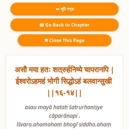
⬅ সূচী পত্র
📖 Go Back to Chapter
✖ Close This Page
असौ मया हतः शत्रुर्हनिष्ये चापरानपि |

ईश्वरोऽहमहं भोगी सिद्धोऽहं बलवान्सुखी 
||१६-१४||
asau mayā hataḥ śatrurhaniṣye 
cāparānapi .

īśvaro.ahamahaṃ bhogī siddho.ahaṃ 