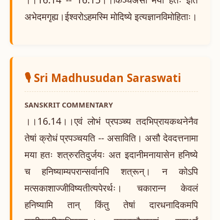
अभेदमगृह्य।ईश्वरोऽहमस्मि मोदिष्ये इत्यज्ञानविमोहिताः।
🎙️ Sri Madhusudan Saraswati
SANSKRIT COMMENTARY
।।16.14।।एवं लोभं प्रपञ्च्य तदभिप्रायकथनेनैव
तेषां क्रोधं प्रपञ्चयति -- असाविति। असौ देवदत्तनामा
मया हतः शत्रुरतिदुर्जयः अत इदानीमनायासेन हनिष्ये
च हनिष्याम्यपरान्सर्वानपि शत्रून्। न कोऽपि
मत्सकाशाज्जीविष्यतीत्यपेरर्थः। चकारान्न केवलं
हनिष्यामि तान् किंतु तेषां दारधनादिकमपि