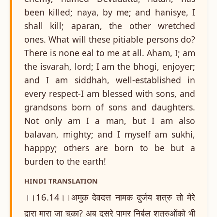
been killed; naya, by me; and hanisye, I
shall kill; aparan, the other wretched
ones. What will these pitiable persons do?
There is none eal to me at all. Aham, I; am
the isvarah, lord; I am the bhogi, enjoyer;
and I am siddhah, well-established in
every respect-I am blessed with sons, and
grandsons born of sons and daughters.
Not only am I a man, but I am also
balavan, mighty; and I myself am sukhi,
happpy; others are born to be but a
burden to the earth!
HINDI TRANSLATION
।।16.14।।अमुक देवदत्त नामक दुर्जय शत्रु तो मेरे
द्वारा मारा जा चुका? अब दूसरे पामर निर्बल शत्रुओंको भी