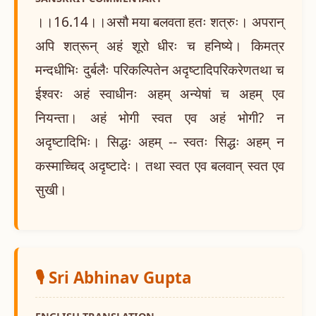
।।16.14।।असौ मया बलवता हतः शत्रुः। अपरान्
अपि शत्रून् अहं शूरो धीरः च हनिष्ये। किमत्र
मन्दधीभिः दुर्बलैः परिकल्पितेन अदृष्टादिपरिकरेणतथा च
ईश्वरः अहं स्वाधीनः अहम् अन्येषां च अहम् एव
नियन्ता। अहं भोगी स्वत एव अहं भोगी? न
अदृष्टादिभिः। सिद्धः अहम् -- स्वतः सिद्धः अहम् न
कस्माच्चिद् अदृष्टादेः। तथा स्वत एव बलवान् स्वत एव
सुखी।
🎙️ Sri Abhinav Gupta