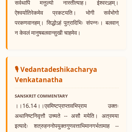
सर्वथापि मत्तुल्यो नास्तीत्याह। ईश्वरऽहम्।
ऐश्वर्यातिरेकमेव प्रकटयति। भोगी सर्वभोगो
परकणवानहम्। सिद्धोऽहं पुत्रादिभिः संपन्नः। बलवान्
न केवलं मानुषबलवान्सुखी चाहमेव।
🎙️ Vedantadeshikacharya
Venkatanatha
SANSKRIT COMMENTARY
।।16.14।।एवमिष्टप्राप्तावभिप्राय उक्तः
अथानिष्टनिवृत्तौ उच्यते -- असौ मयेति। अत्रमया
इत्यादेः शत्रुहननोपयुक्तगुणवत्ताभिमानगर्भतामाह --