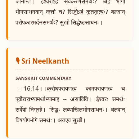
जानन्ति। ईश्वरोऽहं सर्वकरणसमर्थः? अहं भोगी
भोगसाधनवान् कर्त्ता च? सिद्धोऽहं कृतकृत्यः? बलवान्
परोपकारमर्दनसमर्थः? सुखी सिद्धेष्टसाधनः।
🎙️ Sri Neelkanth
SANSKRIT COMMENTARY
।।16.14।।क्रोधपरायणत्वं कामपरायणत्वं च
पूर्वोत्तराभ्यामर्थाभ्यामाह -- असाविति। ईश्वरः समर्थः
सर्वेषां निग्रहे। सिद्धः लब्धाखिलभोगसाधनः। बलवान्
विषयोपभोगे समर्थः। अतएव सुखी।