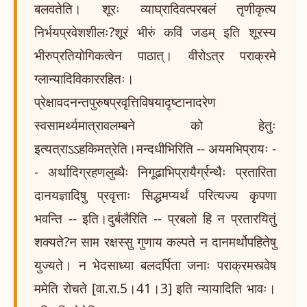
बलवतेति। शूरः व्याघ्रादिवत्परबलं तृणीकृत्य
निर्भयप्रवेशशीलः?शूरं भीरुं कविं जडम् इति शूरस्य
भीरुप्रतियोगिकत्वेन पाठात्। वीरोऽत्र पराक्रमे
ग्लान्यादिविकाररहितः।
प्रेक्षावदनन्तपुरुषप्रवृत्तिविषयादृष्टानादरेण
स्वसामर्थ्यमात्रावलम्बने को हेतुः
इत्यत्राऽऽहकिमत्रेति।मन्दधीभिरिति -- अयमभिप्रायः -
- अर्थादिग्रहणलुब्धैः निगूढाभिप्रायैर्ग्रन्थैः प्रतारिता
दानयज्ञादिषु प्रवृत्ताः सिद्धमप्यर्थं परित्यज्य कृपणा
भवन्ति -- इति।दुर्बलैरिति -- प्रबलो हि न प्रतारयितुं
शक्यते?न साम रक्षस्सु गुणाय कल्पते न दानमर्थोपहितेषु
युज्यते। न भेदसाध्या बलदर्पिता जनाः पराक्रमस्त्वेष
ममेति रोचते [वा.रा.5।41।3] इति न्यायादिति भावः।