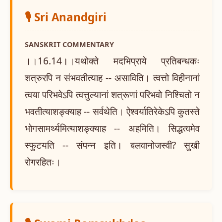
🎙️ Sri Anandgiri
SANSKRIT COMMENTARY
।।16.14।।यथोक्ते मदभिप्राये प्रतिबन्धकः
शत्रुरपि न संभवतीत्याह -- असाविति। त्वत्तो विहीनानां
त्वया परिभवेऽपि त्वत्तुल्यानां शत्रूणां परिभवो निश्चितो न
भवतीत्याशङ्क्याह -- सर्वथेति। ऐश्वर्यातिरेकेऽपि कुतस्ते
भोगसामर्थ्यमित्याशङ्क्याह -- अहमिति। सिद्धत्वमेव
स्फुटयति -- संपन्न इति। बलवानोजस्वी? सुखी
रोगरहितः।