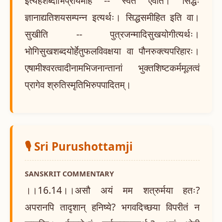
इत्यहंशब्दाभिप्रायमाह -- स्वत एवेति। सिद्धः
ज्ञानाद्यतिशयसम्पन्न इत्यर्थः। सिद्धसमीहित इति वा।
सुखीति -- पुत्रजन्मादिसुखयोगीत्यर्थः।
भोगिसुखशब्दयोर्हेतुफलविवक्षया वा पौनरुक्त्यपरिहारः।
एषामीश्वरत्वादीनामभिजनान्तानां भुक्तशिष्टकर्ममूलत्वं
प्रागेव श्रुतिस्मृतिभिरुपपादितम्।
🎙️ Sri Purushottamji
SANSKRIT COMMENTARY
।।16.14।।असौ अयं मम शत्रुर्मया हतः?
अपरानपि तादृशान् हनिष्ये? भगवदिच्छया विपरीतं न