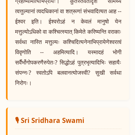
ग्रहीष्यामीत्यभिप्रायः। कुतस्तवैतादृशं सामर्थ्यं
त्वत्तुल्यानां त्वदधिकानां वा शत्रूणां संभवादित्यत आह --
ईश्वर इति। ईश्वरोऽहं न केवलं मानुषो येन
मत्तुल्योऽधिको वा कश्चित्स्यात् किमेते करिष्यन्ति वराकाः
सर्वथा नास्ति मत्तुल्यः कश्चिदित्यनेनाभिप्रायेणेश्वरत्वं
विवृणोति -- अहमित्यादि। यस्मादहं भोगी
सर्वैर्भोगोपकरणैरुपेतः? सिद्धोऽहं पुत्रभृत्यादिभिः सहायैः
संपन्नः? स्वतोऽपि बलवानत्योजस्वी? सुखी सर्वथा
निरोगः।
🎙️ Sri Sridhara Swami