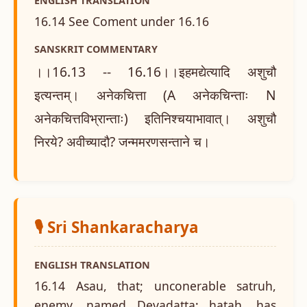
ENGLISH TRANSLATION
16.14 See Coment under 16.16
SANSKRIT COMMENTARY
।।16.13 -- 16.16।।इहमद्येत्यादि अशुचौ
इत्यन्तम्। अनेकचित्ता (A अनेकचिन्ताः N
अनेकचित्तविभ्रान्ताः) इतिनिश्चयाभावात्। अशुचौ
निरये? अवीच्यादौ? जन्ममरणसन्ताने च।
🎙️ Sri Shankaracharya
ENGLISH TRANSLATION
16.14 Asau, that; unconerable satruh,
enemy, named Devadatta; hatah, has