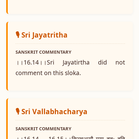
🎙️ Sri Jayatritha
SANSKRIT COMMENTARY
।।16.14।।Sri Jayatirtha did not
comment on this sloka.
🎙️ Sri Vallabhacharya
SANSKRIT COMMENTARY
।।16.14 -- 16.15।।किञ्चअसौ मया हतः इति