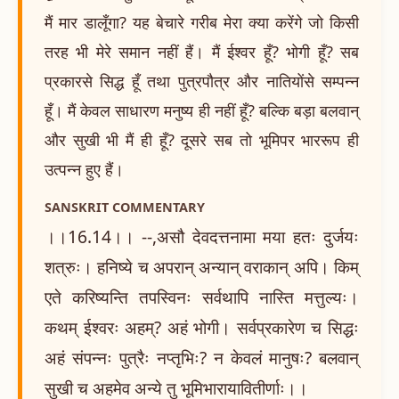
मैं मार डालूँगा? यह बेचारे गरीब मेरा क्या करेंगे जो किसी
तरह भी मेरे समान नहीं हैं। मैं ईश्वर हूँ? भोगी हूँ? सब
प्रकारसे सिद्ध हूँ तथा पुत्रपौत्र और नातियोंसे सम्पन्न
हूँ। मैं केवल साधारण मनुष्य ही नहीं हूँ? बल्कि बड़ा बलवान्
और सुखी भी मैं ही हूँ? दूसरे सब तो भूमिपर भाररूप ही
उत्पन्न हुए हैं।
SANSKRIT COMMENTARY
।।16.14।। --,असौ देवदत्तनामा मया हतः दुर्जयः
शत्रुः। हनिष्ये च अपरान् अन्यान् वराकान् अपि। किम्
एते करिष्यन्ति तपस्विनः सर्वथापि नास्ति मत्तुल्यः।
कथम् ईश्वरः अहम्? अहं भोगी। सर्वप्रकारेण च सिद्धः
अहं संपन्नः पुत्रैः नप्तृभिः? न केवलं मानुषः? बलवान्
सुखी च अहमेव अन्ये तु भूमिभारायावितीर्णाः।।