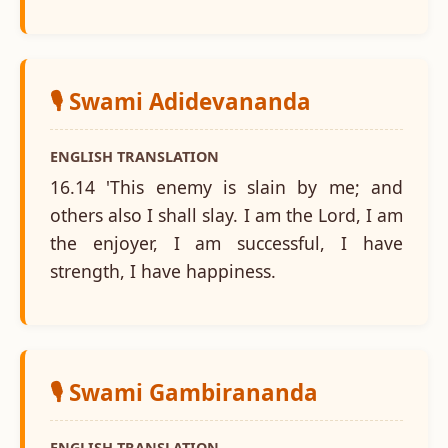
🎙️ Swami Adidevananda
ENGLISH TRANSLATION
16.14 'This enemy is slain by me; and
others also I shall slay. I am the Lord, I am
the enjoyer, I am successful, I have
strength, I have happiness.
🎙️ Swami Gambirananda
ENGLISH TRANSLATION