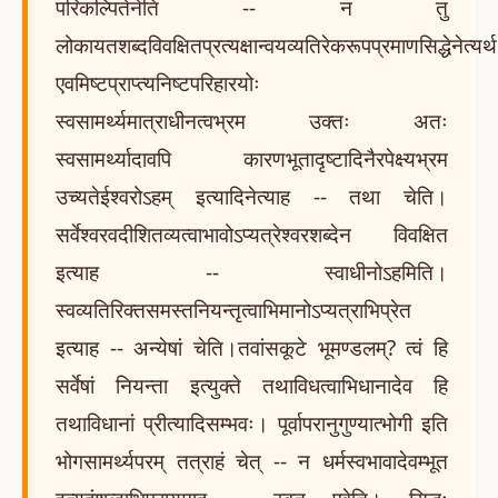
परिकल्पितेनेति -- न तु
लोकायतशब्दविवक्षितप्रत्यक्षान्वयव्यतिरेकरूपप्रमाणसिद्धेनेत्यर्
एवमिष्टप्राप्त्यनिष्टपरिहारयोः
स्वसामर्थ्यमात्राधीनत्वभ्रम उक्तः अतः
स्वसामर्थ्यादावपि कारणभूतादृष्टादिनैरपेक्ष्यभ्रम
उच्यतेईश्वरोऽहम् इत्यादिनेत्याह -- तथा चेति।
सर्वेश्वरवदीशितव्यत्वाभावोऽप्यत्रेश्वरशब्देन विवक्षित
इत्याह -- स्वाधीनोऽहमिति।
स्वव्यतिरिक्तसमस्तनियन्तृत्वाभिमानोऽप्यत्राभिप्रेत
इत्याह -- अन्येषां चेति।तवांसकूटे भूमण्डलम्? त्वं हि
सर्वेषां नियन्ता इत्युक्ते तथाविधत्वाभिधानादेव हि
तथाविधानां प्रीत्यादिसम्भवः। पूर्वापरानुगुण्यात्भोगी इति
भोगसामर्थ्यपरम् तत्राहं चेत् -- न धर्मस्वभावादेवम्भूत