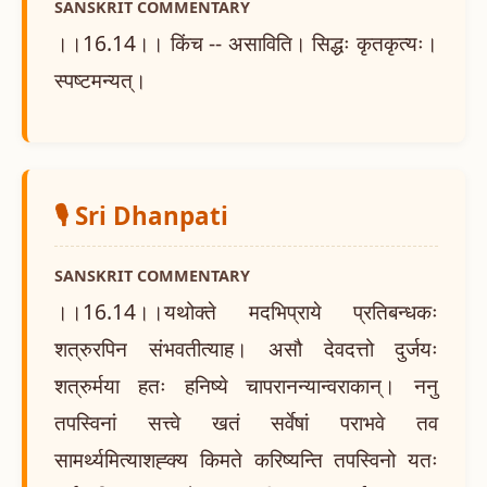
SANSKRIT COMMENTARY
।।16.14।। किंच -- असाविति। सिद्धः कृतकृत्यः।
स्पष्टमन्यत्।
🎙️ Sri Dhanpati
SANSKRIT COMMENTARY
।।16.14।।यथोक्ते मदभिप्राये प्रतिबन्धकः
शत्रुरपिन संभवतीत्याह। असौ देवदत्तो दुर्जयः
शत्रुर्मया हतः हनिष्ये चापरानन्यान्वराकान्। ननु
तपस्विनां सत्त्वे खतं सर्वेषां पराभवे तव
सामर्थ्यमित्याशह्क्य किमते करिष्यन्ति तपस्विनो यतः