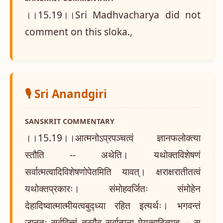
।।15.19।।Sri Madhvacharya did not
comment on this sloka.,
🎙️ Sri Anandgiri
SANSKRIT COMMENTARY
।।15.19।।आत्मनोऽप्रपञ्चत्वं ज्ञानफलोक्त्या
स्तौति -- अथेति। यथोक्तविशेषणं
सर्वात्मत्वादिविशेषणोपेतमिति यावत्। क्षराक्षरातीतत्वं
यथोक्तप्रकारः। संमोहवर्जितः संमोहेन
देहादिष्वात्मात्मीयत्वबुद्ध्या रहित इत्यर्थः। भगवन्तं
जानतः सर्ववित्त्वं तस्यैव सर्वात्मना मेयत्वादित्याह -- स