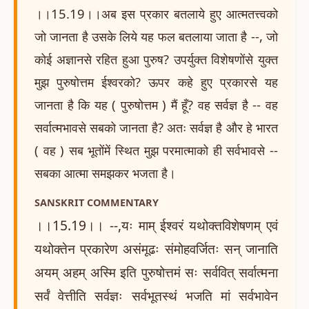
।।15.19।।अब इस प्रकार बतलाये हुए आत्मतत्त्वको
जो जानता है उसके लिये यह फल बतलाया जाता है --, जो
कोई अज्ञानसे रहित हुआ पुरुष? उपर्युक्त विशेषणोंसे युक्त
मुझ पुरुषोत्तम ईश्वरको? ऊपर कहे हुए प्रकारसे यह
जानता है कि यह ( पुरुषोत्तम ) मैं हूँ? वह सर्वज्ञ है -- वह
सर्वात्मभावसे सबको जानता है? अतः सर्वज्ञ है और हे भारत
( वह ) सब भूतोंमें स्थित मुझ परमात्माको ही सर्वभावसे --
सबका आत्मा समझकर भजता है।
SANSKRIT COMMENTARY
।।15.19।। --,यः माम् ईश्वरं यथोक्तविशेषणम् एवं
यथोक्तेन प्रकारेण असंमूढः संमोहवर्जितः सन् जानाति
अयम् अहम् अस्मि इति पुरुषोत्तमं सः सर्ववित् सर्वात्मना
सर्वं वेत्तीति सर्वज्ञः सर्वभूतस्थं भजति मां सर्वभावेन