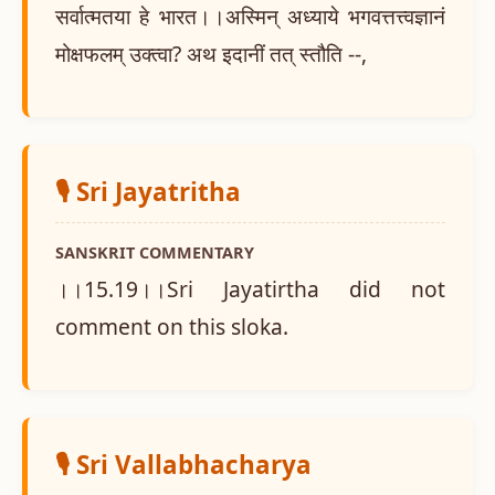
सर्वात्मतया हे भारत।।अस्मिन् अध्याये भगवत्तत्त्वज्ञानं
मोक्षफलम् उक्त्वा? अथ इदानीं तत् स्तौति --,
🎙️ Sri Jayatritha
SANSKRIT COMMENTARY
।।15.19।।Sri Jayatirtha did not
comment on this sloka.
🎙️ Sri Vallabhacharya