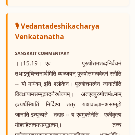
🎙️ Vedantadeshikacharya
Venkatanatha
SANSKRIT COMMENTARY
।।15.19।।एवं पुरुषोत्तमशब्दनिर्वचनं
तथाऽनुचिन्तनार्थमिति व्यञ्जयन् पुरुषोत्तमत्ववेदनं स्तौति
-- यो मामेवम् इति श्लोकेन। पुरुषोत्तमत्वेन जानातीति
विवक्षायामसम्मूढपदनैरर्थक्यम्। अतएवपुरुषोत्तमं৷৷.माम्
इत्यर्थस्थितिं निर्दिश्य तत्र यथावज्ज्ञानंअसम्मूढो
जानाति इत्युच्यते। तदाह -- य एवमुक्तेनेति। एकीकृत्य
मोहरहितत्वमसम्मूढत्वम्। तच्च
पूर्वोक्तस्वप्रकारान्यत्वानुसन्धानादित्याह -- क्षराक्षरेति।