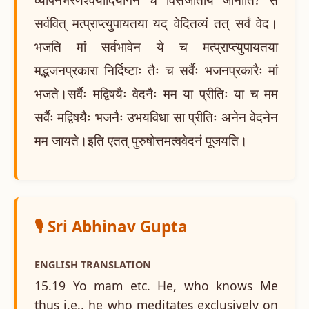
सर्ववित् मत्प्राप्त्युपायतया यद् वेदितव्यं तत् सर्वं वेद।
भजति मां सर्वभावेन ये च मत्प्राप्त्युपायतया
मद्भजनप्रकारा निर्दिष्टाः तैः च सर्वैः भजनप्रकारैः मां
भजते।सर्वैः मद्विषयैः वेदनैः मम या प्रीतिः या च मम
सर्वैः मद्विषयैः भजनैः उभयविधा सा प्रीतिः अनेन वेदनेन
मम जायते।इति एतत् पुरुषोत्तमत्ववेदनं पूजयति।
🎙️ Sri Abhinav Gupta
ENGLISH TRANSLATION
15.19 Yo mam etc. He, who knows Me
thus i.e., he who meditates exclusively on