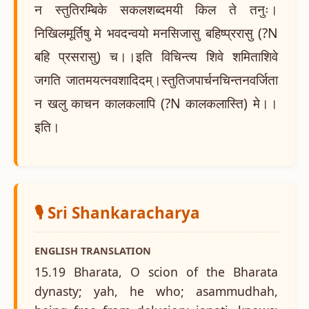
न स्तुतिरम्बिके सकलशब्दमयी किल ते तनुः।
निखिलमूर्तिषु मे भवदन्वयो मनसिजासु बहिष्प्ररासु (?N
बहि प्रसरासु) च।।इति विचिन्त्य शिवे शमिताशिवे
जगति जातमयत्नवशादिदम्।स्तुतिजपार्चनचिन्तनवर्जिता
न खलु काचन कालकलापि (?N कालकलास्ति) मे।।
इति।
🎙️ Sri Shankaracharya
ENGLISH TRANSLATION
15.19 Bharata, O scion of the Bharata
dynasty; yah, he who; asammudhah,