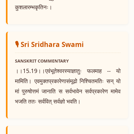
कुशलारम्भकृतिनः।
🎙️ Sri Sridhara Swami
SANSKRIT COMMENTARY
।।15.19।।एवंभूतेश्वरस्याज्ञातुः फलमाह -- यो
मामिति। एवमुक्तप्रकारेणासंमूढो निश्चितमतिः सन् यो
मां पुरुषोत्तमं जानाति स सर्वभावेन सर्वप्रकारेण मामेव
भजति ततः सर्ववित् सर्वज्ञो भवति।