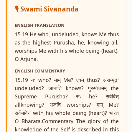
🎙️ Swami Sivananda
ENGLISH TRANSLATION
15.19 He who, undeluded, knows Me thus
as the highest Purusha, he, knowing all,
worships Me with his whole being (heart),
O Arjuna.
ENGLISH COMMENTARY
15.19 यः who? माम् Me? एवम् thus? असम्मूढः
undeluded? जानाति knows? पुरुषोत्तमम् the
Supreme Purusha? सः he? सर्ववित्
allknowing? भजति worships? माम् Me?
सर्वभावेन with his whole being (heart)? भारत
O Bharata.Commentary The glory of the
knowledge of the Self is described in this