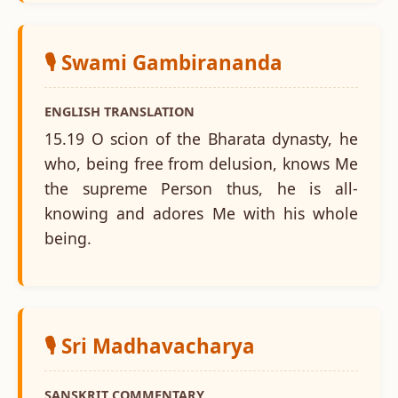
🎙️ Swami Gambirananda
ENGLISH TRANSLATION
15.19 O scion of the Bharata dynasty, he
who, being free from delusion, knows Me
the supreme Person thus, he is all-
knowing and adores Me with his whole
being.
🎙️ Sri Madhavacharya
SANSKRIT COMMENTARY