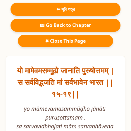
⬅ সূচী পত্র
📖 Go Back to Chapter
✖ Close This Page
यो मामेवमसम्मूढो जानाति पुरुषोत्तमम् |

स सर्वविद्भजति मां सर्वभावेन भारत ||
१५-१९||
yo māmevamasammūḍho jānāti 
puruṣottamam .

sa sarvavidbhajati māṃ sarvabhāvena 