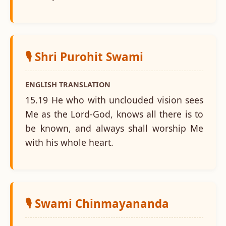
🎙️ Shri Purohit Swami
ENGLISH TRANSLATION
15.19 He who with unclouded vision sees
Me as the Lord-God, knows all there is to
be known, and always shall worship Me
with his whole heart.
🎙️ Swami Chinmayananda