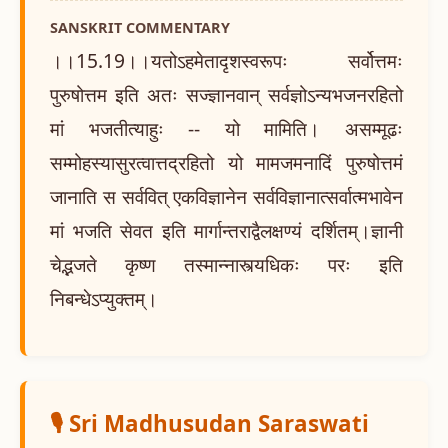
SANSKRIT COMMENTARY
।।15.19।।यतोऽहमेतादृशस्वरूपः सर्वोत्तमः
पुरुषोत्तम इति अतः सज्ज्ञानवान् सर्वज्ञोऽन्यभजनरहितो
मां भजतीत्याहुः -- यो मामिति। असम्मूढः
सम्मोहस्यासुरत्वात्तद्रहितो यो मामजमनादिं पुरुषोत्तमं
जानाति स सर्ववित् एकविज्ञानेन सर्वविज्ञानात्सर्वात्मभावेन
मां भजति सेवत इति मार्गान्तराद्वैलक्षण्यं दर्शितम्।ज्ञानी
चेद्भजते कृष्ण तस्मान्नास्त्यधिकः परः इति
निबन्धेऽप्युक्तम्।
🎙️ Sri Madhusudan Saraswati