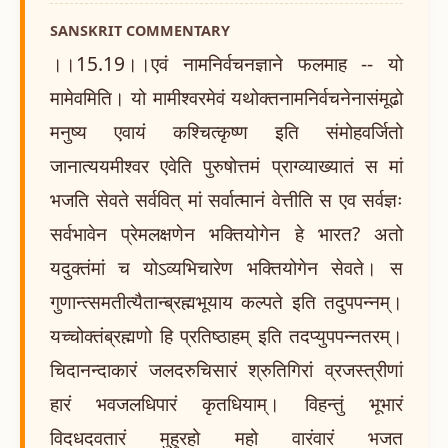
SANSKRIT COMMENTARY
।।15.19।।एवं नामनिर्वचनज्ञाने फलमाह -- यो
मामेवमिति। यो मामीश्वरमेवं यथोक्तनामनिर्वचनेनासंमूढो
मनुष्य एवायं कश्चित्कृष्ण इति संमोहवर्जितो
जानात्ययमीश्वर एवेति पुरुषोत्तमं प्राग्व्याख्यातं स मां
भजति सेवते सर्ववित् मां सर्वात्मानं वेत्तीति स एव सर्वज्ञः
सर्वभावेन प्रेमलक्षणेन भक्तियोगेन हे भारत? अतो
यदुक्तंमां च योऽव्यभिचारेण भक्तियोगेन सेवते। स
गुणान्त्समतीत्यैतान्ब्रह्मभूयाय कल्पते इति तदुपपन्नम्।
यच्चोक्तंब्रह्मणो हि प्रतिष्ठाहम् इति तदप्युपपन्नतरम्।
चिदानन्दाकारं जलदरुचिसारं श्रुतिगिरां व्रजस्त्रीणां
हारं भवजलधिपारं कृतधियाम्। विहन्तुं भूभारं
विदधदवतारं मुहुरहो महो वारंवारं भजत