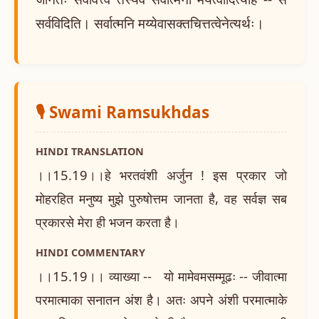
सर्वविदिति। सर्वात्मनि मय्येवासक्तचित्तत्वेनेत्यर्थः।
🎙️ Swami Ramsukhdas
HINDI TRANSLATION
।।15.19।।हे भरतवंशी अर्जुन ! इस प्रकार जो
मोहरहित मनुष्य मुझे पुरुषोत्तम जानता है, वह सर्वज्ञ सब
प्रकारसे मेरा ही भजन करता है।
HINDI COMMENTARY
।।15.19।। व्याख्या -- यो मामेवमसम्मूढः -- जीवात्मा
परमात्माका सनातन अंश है। अतः अपने अंशी परमात्माके