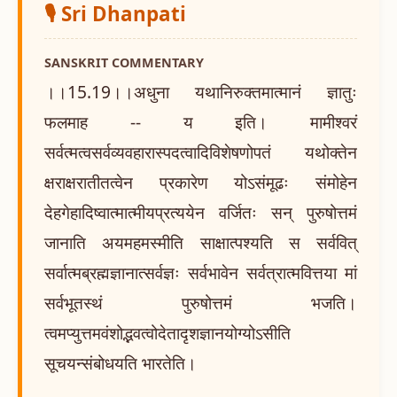
🎙️ Sri Dhanpati
SANSKRIT COMMENTARY
।।15.19।।अधुना यथानिरुक्तमात्मानं ज्ञातुः
फलमाह -- य इति। मामीश्वरं
सर्वत्मत्वसर्वव्यवहारास्पदत्वादिविशेषणोपतं यथोक्तेन
क्षराक्षरातीतत्वेन प्रकारेण योऽसंमूढः संमोहेन
देहगेहादिष्वात्मात्मीयप्रत्ययेन वर्जितः सन् पुरुषोत्तमं
जानाति अयमहमस्मीति साक्षात्पश्यति स सर्ववित्
सर्वात्मब्रह्मज्ञानात्सर्वज्ञः सर्वभावेन सर्वत्रात्मवित्तया मां
सर्वभूतस्थं पुरुषोत्तमं भजति।
त्वमप्युत्तमवंशोद्भवत्वोदेतादृशज्ञानयोग्योऽसीति
सूचयन्संबोधयति भारतेति।