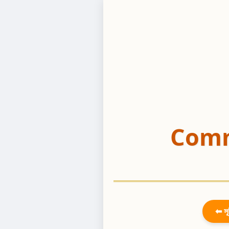
Comm
⬅ সূ