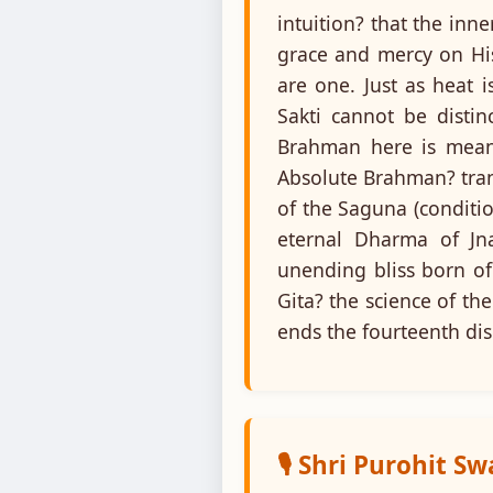
intuition? that the inn
grace and mercy on His
are one. Just as heat 
Sakti cannot be disti
Brahman here is meant
Absolute Brahman? tran
of the Saguna (conditi
eternal Dharma of Jn
unending bliss born of
Gita? the science of th
ends the fourteenth dis
🎙️ Shri Purohit S