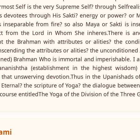
ermost Self is the very Supreme Self? through Selfrea
 devotees through His Sakti? energy or power? or M
is inseparable from fire? so also Maya or Sakti is in
nct from the Lord in Whom She inheres.There is ano
 the Brahman with attributes or alities? the cond
scending the attributes or alities? the unconditione
oned) Brahman Who is immortal and imperishable. I a
ananishtha (establishment in the highest wisdom
 that unswerving devotion.Thus in the Upanishads o
e Eternal? the scripture of Yoga? the dialogue betwee
course entitledThe Yoga of the Division of the Three 
wami