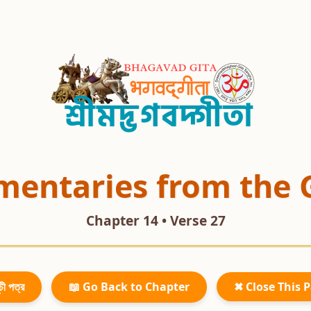
entaries from the 
Chapter 14 • Verse 27
চী পত্র
📖 Go Back to Chapter
✖ Close This 