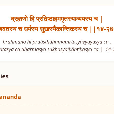
ब्रह्मणो हि प्रतिष्ठाहममृतस्याव्ययस्य च |

श्वतस्य च धर्मस्य सुखस्यैकान्तिकस्य च ||१४-२
brahmaṇo hi pratiṣṭhāhamamṛtasyāvyayasya ca .

atasya ca dharmasya sukhasyaikāntikasya ca ||14
ies
yananda