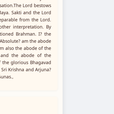
lisation.The Lord bestows
aya. Sakti and the Lord
separable from the Lord.
ther interpretation. By
itioned Brahman. I? the
d Absolute? am the abode
m also the abode of the
) and the abode of the
f the glorious Bhagavad
n Sri Krishna and Arjuna?
Gunas.,