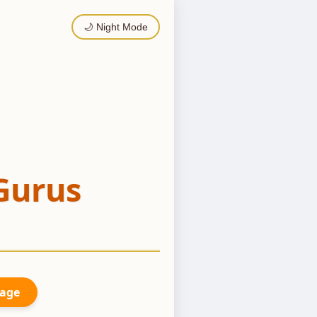
🌙 Night Mode
Gurus
Page