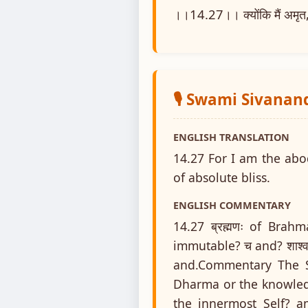
।।14.27।। क्योंकि मैं अमृत, अ
🎙️ Swami Sivanan
ENGLISH TRANSLATION
14.27 For I am the ab
of absolute bliss.
ENGLISH COMMENTARY
14.27 ब्रह्मणः of Brahm
immutable? च and? शाश्वत
and.Commentary The Se
Dharma or the knowledg
the innermost Self? a