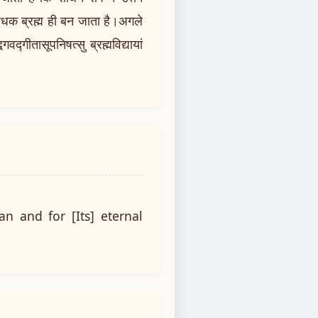
 साधक ब्रह्म ही बन जाता है।अगले
्गीतासूपनिषत्सु ब्रह्मविद्यायां
n and for [Its] eternal