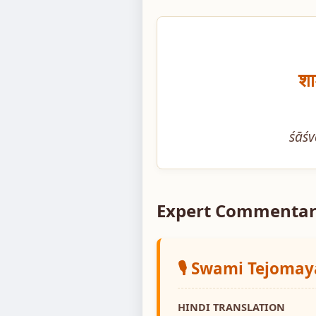
शा
śāśv
Expert Commentar
🎙️ Swami Tejoma
HINDI TRANSLATION