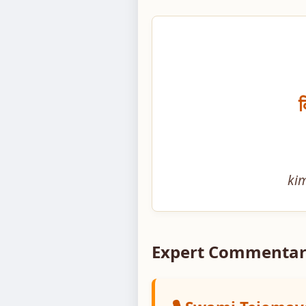
क
ki
Expert Commentar