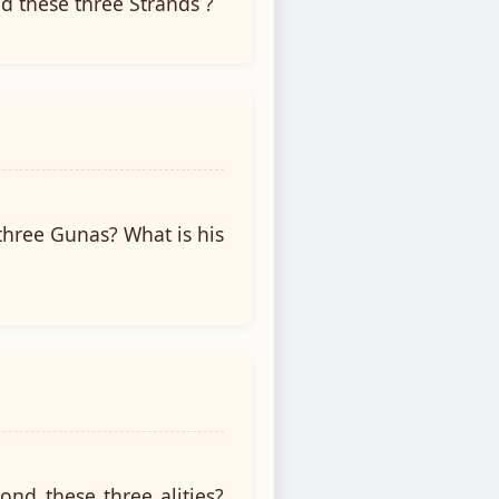
d these three Strands ?
three Gunas? What is his
nd these three alities?