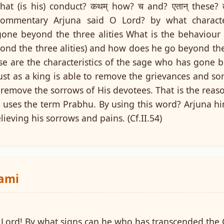
what (is his) conduct? कथम् how? च and? एतान् these? त्
d.Commentary Arjuna said O Lord? by what charac
one beyond the three alities What is the behaviour 
nd the three alities) and how does he go beyond the
se are the characteristics of the sage who has gone
ust as a king is able to remove the grievances and so
o remove the sorrows of His devotees. That is the rea
d uses the term Prabhu. By using this word? Arjuna hi
ieving his sorrows and pains. (Cf.II.54)
wami
 Lord! By what signs can he who has transcended the 