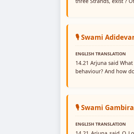
three Strands, exist ? 
🎙️ Swami Adidev
ENGLISH TRANSLATION
14.21 Arjuna said What
behaviour? And how do
🎙️ Swami Gambir
ENGLISH TRANSLATION
14.21 Arjuna said O Lo