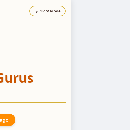
🌙 Night Mode
Gurus
Page