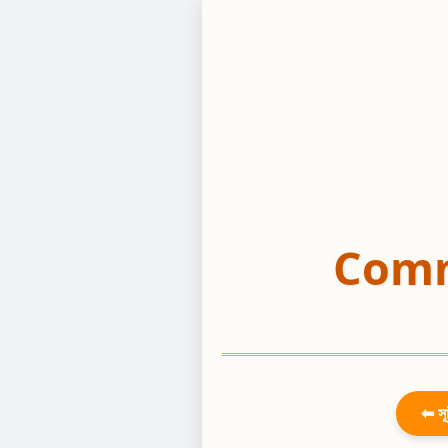
Comm
⬅ সূ