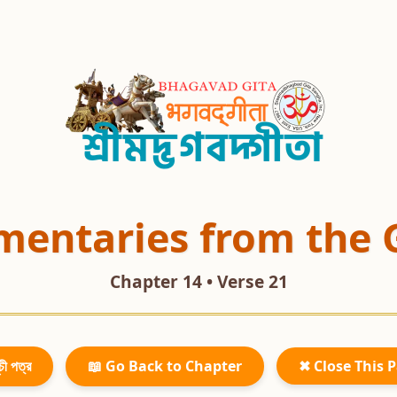
entaries from the 
Chapter 14 • Verse 21
চী পত্র
📖 Go Back to Chapter
✖ Close This 