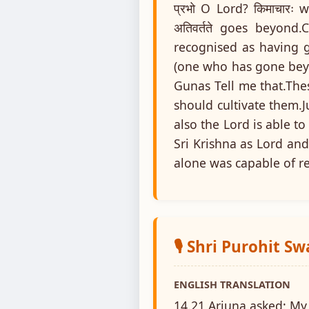
प्रभो O Lord? किमाचारः 
अतिवर्तते goes beyon
recognised as having g
(one who has gone beyo
Gunas Tell me that.The
should cultivate them.J
also the Lord is able t
Sri Krishna as Lord an
alone was capable of rel
🎙️ Shri Purohit S
ENGLISH TRANSLATION
14.21 Arjuna asked: My