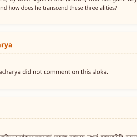
and how does he transcend these three alities?
arya
charya did not comment on this sloka.
रमपूर्वकममृतत्वमुक्तं श्रुत्वा मुक्तस्य लक्षणं वक्तव्यमिति प्रकृतं 