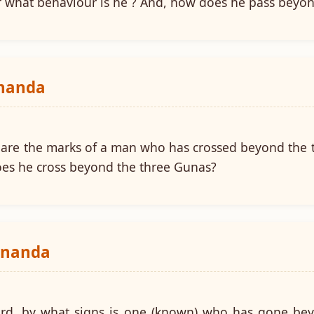
Of what behaviour is he ? And, how does he pass beyon
ananda
 are the marks of a man who has crossed beyond the 
es he cross beyond the three Gunas?
ananda
rd, by what signs is one (known) who has gone beyo