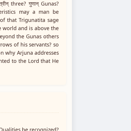
रीन् three? गुणान् Gunas?
teristics may a man be
of that Trigunatita sage
 world and is above the
 beyond the Gunas others
rrows of his servants? so
son why Arjuna addresses
nted to the Lord that He
Qualities be recognized?