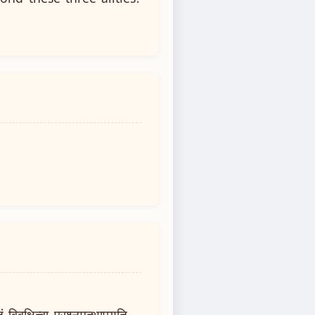
विवक्षित्वा प्रश्नमुत्थापयति --