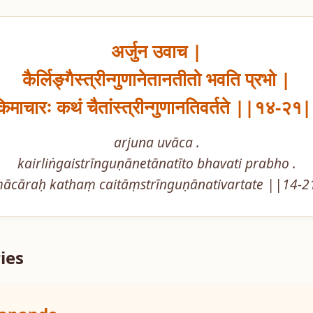
अर्जुन उवाच |

कैर्लिङ्गैस्त्रीन्गुणानेतानतीतो भवति प्रभो |

िमाचारः कथं चैतांस्त्रीन्गुणानतिवर्तते ||१४-२१
arjuna uvāca .

kairliṅgaistrīnguṇānetānatīto bhavati prabho .

mācāraḥ kathaṃ caitāṃstrīnguṇānativartate ||14-2
ies