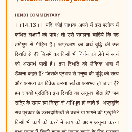
HINDI COMMENTARY
।।14.13।। यदि कोई साधक अपने में इस श्लोक में
कथित लक्षणों को पाये? तो उसे समझना चाहिये कि वह
तमोगुण से पीड़ित है। अप्रकाश का अर्थ बुद्धि की उस
स्थिति से है? जिसमें वह किसी भी निर्णय को लेने में स्वयं
को असमर्थ पाती है। इस स्थिति को लैकिक भाषा में
ऊँघना कहते हैं? जिसके प्रभाव से मनुष्य की बुद्धि को सत्य
और असत्य का विवेक करना सर्वथा असंभव हो जाता है?
हम सबको प्रतिदिन इस स्थिति का अनुभव होता है? जब
रात्रि के समय हम निद्रा से अभिभूत हो जाते हैं।अप्रवृत्ति
सब प्रकार के उत्तरदायित्वों से बचने या भागने की प्रवृत्ति?
किसी भी कार्य को करने में स्वयं को अक्षम अनुभव करना
तथा जगत् में किसी वस्तु को प्राप्त करने के लिए प्रयत्न