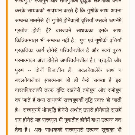
सत्त्वगुण? रजोगुण और तमोगुणकी वृद्धिके लक्षणोंका वर्णन
करके साधकको सावधान करते हैं कि गुणोंके साथ अपना
सम्बन्ध माननेसे ही गुणोंमें होनेवाली वृत्तियाँ उसको अपनेमें
प्रतीत होती हैं? वास्तवमें साधकका इनके साथ
किञ्चिन्मात्र भी सम्बन्ध नहीं है। गुण एवं गुणोंकी वृत्तियाँ
प्रकृतिका कार्य होनेसे परिवर्तनशील हैं और स्वयं पुरुष
परमात्माका अंश होनेसे अपरिवर्तनशील है। प्रकृति और
पुरुष -- दोनों विजातीय हैं। बदलनेवालेके साथ न
बदलनेवालेका एकात्मभाव हो ही कैसे सकता है इस
वास्तविकताकी तरफ दृष्टि रखनेसे तमोगुण और रजोगुण
दब जाते हैं तथा साधकमें सत्त्वगुणकी वृद्धि स्वतः हो जाती
है। सत्त्वगुणमें भोगबुद्धि होनेसे अर्थात् उससे होनेवाले सुखमें
राग होनेसे यह सत्त्वगुण भी गुणातीत होनेमें बाधा उत्पन्न कर
देता है। अतः साधकको सत्त्वगुणसे उत्पन्न सुखका भी