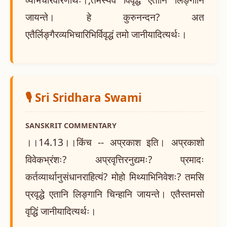
जायन्ते। हे कुरुनन्दन? अत
एतैर्लिङ्गैरव्यभिचारिभिर्विवृद्धं तमो जानीयादित्यर्थः।
🎙️ Sri Sridhara Swami
SANSKRIT COMMENTARY
।।14.13।।किंच -- अप्रकाश इति। अप्रकाशो
विवेकभ्रंशः? अप्रवृत्तिरनुद्यमः? प्रमादः
कर्तव्यार्थानुसंधानराहित्यं? मोहो मिथ्याभिनिवेशः? तमसि
प्रवृद्धे एतानि लिङ्गानि चिन्हानि जायन्ते। एतैस्तमसो
वृद्धिं जानीयादित्यर्थः।