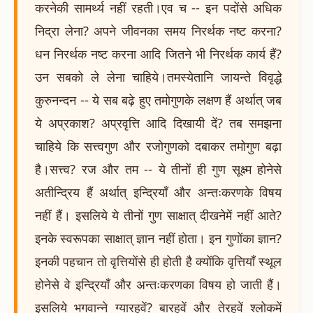
करनेकी सामर्थ्य नहीं रहती।एव च -- इन पदोंसे अधिक
निद्रा लेना? अपने जीवनका समय निरर्थक नष्ट करना?
धन निरर्थक नष्ट करना आदि जितने भी निरर्थक कार्य हैं?
उन सबको ले लेना चाहिये।तमस्येतानि जायन्ते विवृद्धे
कुरुनन्दन -- ये सब बढ़े हुए तमोगुणके लक्षण हैं अर्थात् जब
ये अप्रकाश? अप्रवृत्ति आदि दिखायी दें? तब समझना
चाहिये कि सत्त्वगुण और रजोगुणको दबाकर तमोगुण बढ़ा
है।सत्त्व? रज और तम -- ये तीनों ही गुण सूक्ष्म होनेसे
अतीन्द्रिय हैं अर्थात् इन्द्रियाँ और अन्तःकरणके विषय
नहीं हैं। इसलिये ये तीनों गुण साक्षात् दीखनेमें नहीं आते?
इनके स्वरूपका साक्षात् ज्ञान नहीं होता। इन गुणोंका ज्ञान?
इनकी पहचान तो वृत्तियोंसे ही होती है क्योंकि वृत्तियाँ स्थूल
होनेसे वे इन्द्रियाँ और अन्तःकरणका विषय हो जाती हैं।
इसलिये भगवान्ने ग्यारहवें? बारहवें और तेरहवें श्लोकमें