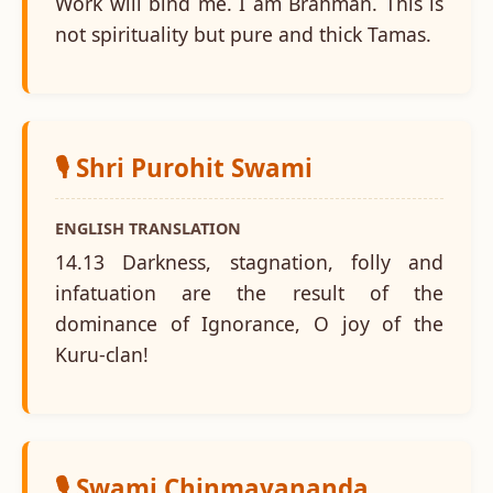
Work will bind me. I am Brahman. This is
not spirituality but pure and thick Tamas.
🎙️ Shri Purohit Swami
ENGLISH TRANSLATION
14.13 Darkness, stagnation, folly and
infatuation are the result of the
dominance of Ignorance, O joy of the
Kuru-clan!
🎙️ Swami Chinmayananda