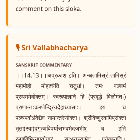
comment on this sloka.
🎙️ Sri Vallabhacharya
SANSKRIT COMMENTARY
।।14.13।।अप्रकाश इति। अन्धतामिस्रं तामिस्रं
महामोहो मोहश्चेति चतुर्धा। तमः पञ्चमं
प्रथममेवोक्तम्। स्वरूपाज्ञाने हि (प्रवृद्धे विलोमतः)
प्राणान्तःकरणेन्द्रियदेहाध्यासाः। इयं च
पञ्चपर्वाऽविद्यैव नामान्तरेणोक्ता। श्रीविष्णुस्वामिप्रोक्ता
तुता(स्वा)दृगुत्थविपर्यासभवभेदजभीषु च इति
रूपाविभिन्नपर्याया? साऽप्यस्यामेव पर्यवस्यति।