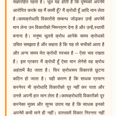
संज्ञारहित रहता है। भूल यह होती है कि दृश्यको अपनेमें
आरोपित करके वह मैं कामी हूँ? मैं क्रोधी हूँ आदि मान लेता
है।कामक्रोधादि विकारोंसे सम्बन्ध जोड़कर उन्हें अपनेमें
मान लेना उन विकारोंको निमन्त्रण देना है और उन्हें,स्थायी
बनाना है। मनुष्य भूलसे क्रोध आनेके समय क्रोधको
उचित समझता है और कहता है कि यह तो सभीको आता है
और अन्य समय मेरा क्रोधी स्वभाव है -- ऐसा भाव रखता
है। इस प्रकार मैं क्रोधी हूँ ऐसा मान लेनेसे वह क्रोध
अहंतामें बैठ जाता है। फिर क्रोधरूप विकारसे छूटना
कठिन हो जाता है। यही कारण है कि साधक प्रयत्न
करनेपर भी क्रोधादि विकारोंको दूर नहीं कर पाता और
उनसे अपनी हार मान लेता है।कामक्रोधादि विकारोंको दूर
करनेका मुख्य और सुगम उपाय यह है कि साधक इनको
अपनेमें कभी माने ही नहीं। वास्तवमें विकार निरन्तर नहीं