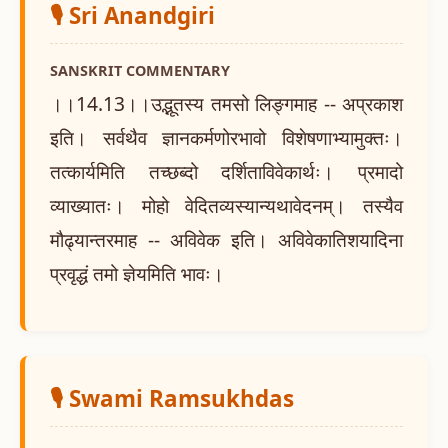
🎙️ Sri Anandgiri
SANSKRIT COMMENTARY
।।14.13।।उद्भूतस्य तमसो लिङ्गमाह -- अप्रकाश
इति। सर्वथैव ज्ञानकर्मणोरभावो विशेषणाभ्यामुक्तः।
तत्कार्यमिति तच्छब्दो दर्शिताविवेकार्थः। प्रमादो
व्याख्यातः। मोहो वेदितव्यस्यान्यथावेदनम्। तस्यैव
मौढ्यान्तरमाह -- अविवेक इति। अविवेकातिशयादिना
प्रवृद्धं तमो ज्ञेयमिति भावः।
🎙️ Swami Ramsukhdas