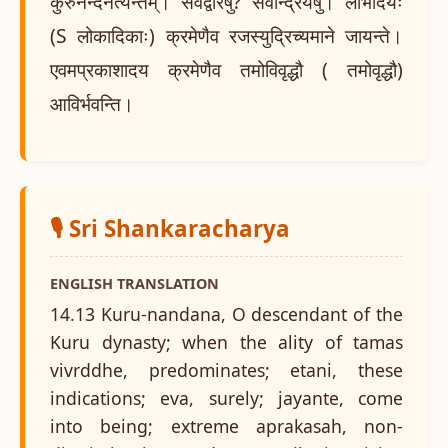
कुरुनन्दनेत्यन्तम्। सर्वद्वारेषु? सर्वेन्द्रियेषु। लोभादयः
(S लोकादिकाः) क्रमेणैव रजस्युद्रिच्यमाने जायन्ते।
एवमप्रकाशादय क्रमेणैव तमोविवृद्धौ ( तमोवृद्धौ)
आविर्भवन्ति।
🎙️ Sri Shankaracharya
ENGLISH TRANSLATION
14.13 Kuru-nandana, O descendant of the
Kuru dynasty; when the ality of tamas
vivrddhe, predominates; etani, these
indications; eva, surely; jayante, come
into being; extreme aprakasah, non-