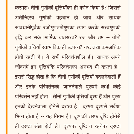
क्रमशः तीनों गुणोंकी वृत्तियोंका ही वर्णन किया है? जिससे
अतीन्द्रिय गुणोंकी पहचान हो जाय और साधक
सावधानीपूर्वक रजोगुणतमोगुणका त्याग करके सत्त्वगुणकी
वृद्धि कर सके।मार्मिक बातसत्त्व? रज और तम -- तीनों
गुणोंकी वृत्तियाँ स्वाभाविक ही उत्पन्न? नष्ट तथा कमअधिक
होती रहती हैं। ये सभी परिवर्तनशील हैं। साधक अपने
जीवनमें इन वृत्तियोंके परिवर्तनका अनुभव भी करता है।
इससे सिद्ध होता है कि तीनों गुणोंकी वृत्तियाँ बदलनेवाली हैं
और इनके परिवर्तनको जाननेवाले पुरुषमें कभी कोई
परिवर्तन नहीं होता। तीनों गुणोंकी वृत्तियाँ दृश्य हैं और पुरुष
इनको देखनेवाला होनेसे द्रष्टा है। द्रष्टा दृश्यसे सर्वथा
भिन्न होता है -- यह नियम है। दृश्यकी तरफ दृष्टि होनेसे
ही द्रष्टा संज्ञा होती है। दृश्यपर दृष्टि न रहनेपर द्रष्टा