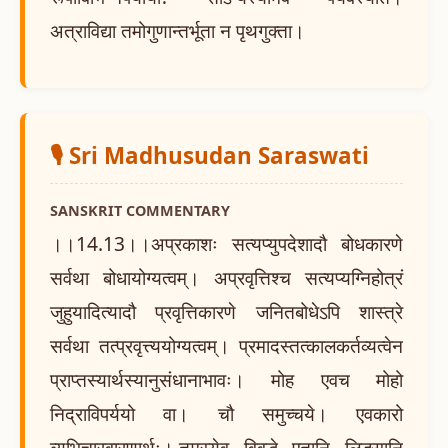
अत्राविद्या तमोगुणान्तर्भूता न पृथगुक्ता।
🎙️ Sri Madhusudan Saraswati
SANSKRIT COMMENTARY
।।14.13।।अप्रकाशः सत्यप्युपदेशादौ बोधकारणे
सर्वथा बोधायोग्यत्वम्। अप्रवृत्तिश्च सत्यप्यग्निहोत्रं
जुहुयादित्यादौ प्रवृत्तिकारणे जनितबोधेऽपि शास्त्रे
सर्वथा तत्प्रवृत्त्ययोग्यत्वम्। प्रमादस्तत्कालकर्तव्यत्वेन
प्राप्तस्यार्थस्यानुसंधानाभावः। मोह एवच मोहो
निद्राविपर्ययो वा। चौ समुच्चये। एवकारो
व्यभिचारवारणार्थः।,तमस्येव विवृद्धे एतानि लिङ्गानि