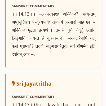
SANSKRIT COMMENTARY
।।14.13।। --,अप्रकाशः अविवेकः? अत्यन्तम्
अप्रवृत्तिश्च प्रवृत्त्यभावः तत्कार्यं प्रमादो मोह एव च
अविवेकः मूढता इत्यर्थः। तमसि गुणे विवृद्धे एतानि
लिङ्गानि जायन्ते हे कुरुनन्दन।।मरणद्वारेणापि यत्
फलं प्राप्यते? तदपि सङ्गरागहेतुकं सर्वं गौणमेव इति
दर्शयन् आह --,
🎙️ Sri Jayatritha
SANSKRIT COMMENTARY
।।14.13।।Sri Jayatirtha did not