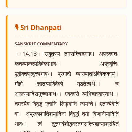
🎙️ Sri Dhanpati
SANSKRIT COMMENTARY
।।14.13।।उद्भूतस्य तमसश्चिह्नमाह। अप्रकाशः
कर्तव्याकर्त्यविवेकाभावः। अप्रवृत्तिः
पूर्वोक्तप्रवृत्त्यभावः। प्रमादो व्याख्यातोऽविवेककार्यं।
मोहो ज्ञातव्याविवेको मूढतेत्यर्थः। च
आलस्यादिसमुच्चायार्थः। एवकारो व्यभिचारवारणार्थः।
तमस्येव विवृद्धे एतानि लिङ्गानि जायन्ते। एतान्येवेति
वा। अप्रकाशातिशयादिना विवृद्धं तमो विजानीयादिति
भावः। त्वं तूत्तमवंशोद्भवस्तमसश्चिह्नान्याश्रयितुं