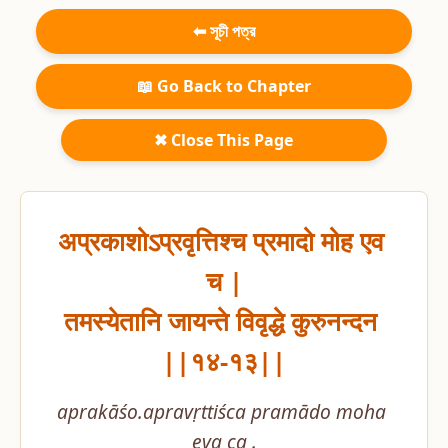
⬅ সূচী পত্র
📖 Go Back to Chapter
✖ Close This Page
अप्रकाशोऽप्रवृत्तिश्च प्रमादो मोह एव 
च |

तमस्येतानि जायन्ते विवृद्धे कुरुनन्दन 
||१४-१३||
aprakāśo.apravṛttiśca pramādo moha 
eva ca .
