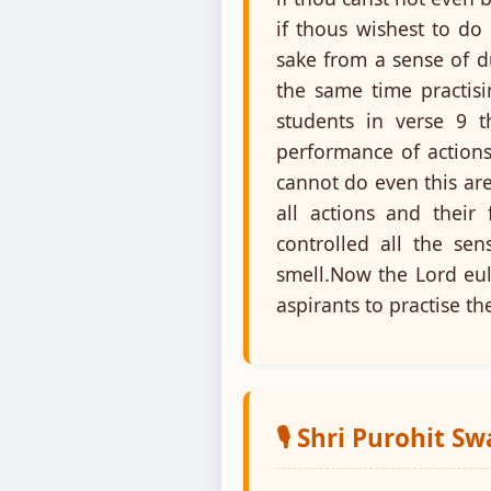
if thous wishest to do
sake from a sense of d
the same time practisi
students in verse 9 t
performance of actions
cannot do even this ar
all actions and thei
controlled all the s
smell.Now the Lord eulo
aspirants to practise th
🎙️ Shri Purohit S