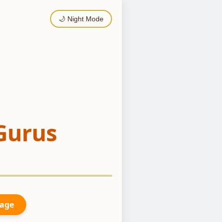
🌙 Night Mode
Gurus
Page