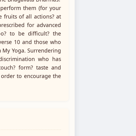
 perform them (for your
ruits of all actions? at
 prescribed for advanced
o? to be difficult? the
 verse 10 and those who
am My Yoga. Surrendering
discrimination who has
touch? form? taste and
n order to encourage the