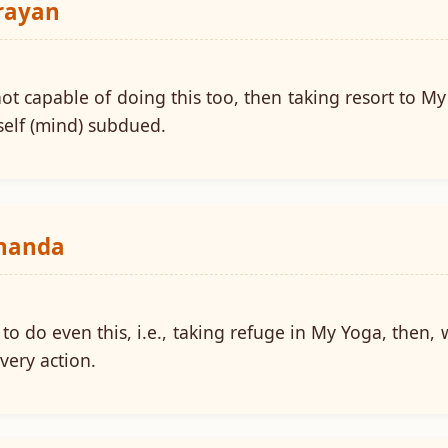
arayan
not capable of doing this too, then taking resort to M
 self (mind) subdued.
ananda
to do even this, i.e., taking refuge in My Yoga, then, w
very action.