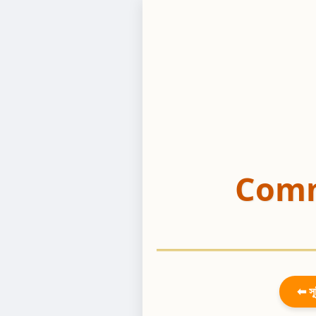
Comm
⬅ সূ