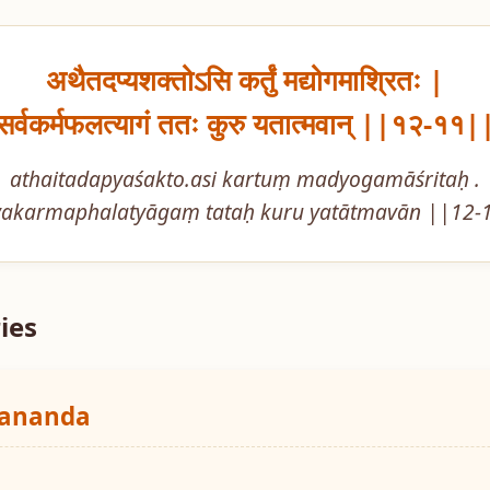
अथैतदप्यशक्तोऽसि कर्तुं मद्योगमाश्रितः |

सर्वकर्मफलत्यागं ततः कुरु यतात्मवान् ||१२-११|
athaitadapyaśakto.asi kartuṃ madyogamāśritaḥ .

vakarmaphalatyāgaṃ tataḥ kuru yatātmavān ||12-
ies
yananda