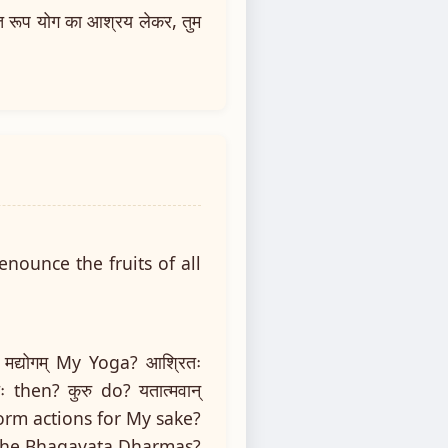
ति रूप योग का आश्रय लेकर, तुम
enounce the fruits of all
मद्योगम् My Yoga? आश्रितः
 then? कुरु do? यतात्मवान्
form actions for My sake?
se the Bhagavata Dharmas?