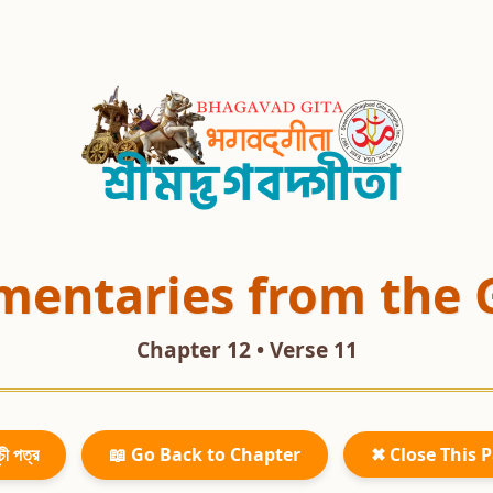
entaries from the 
Chapter 12 • Verse 11
চী পত্র
📖 Go Back to Chapter
✖ Close This 