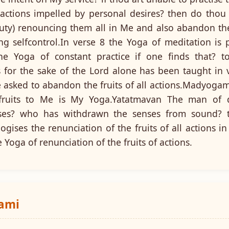
 actions impelled by personal desires? then do thou
uty) renouncing them all in Me and also abandon the f
ng selfcontrol.In verse 8 the Yoga of meditation is
he Yoga of constant practice if one finds that? to
 for the sake of the Lord alone has been taught in
e asked to abandon the fruits of all actions.Madyog
r fruits to Me is My Yoga.Yatatmavan The man of 
enses? who has withdrawn the senses from sound? 
gises the renunciation of the fruits of all actions i
e Yoga of renunciation of the fruits of actions.
wami