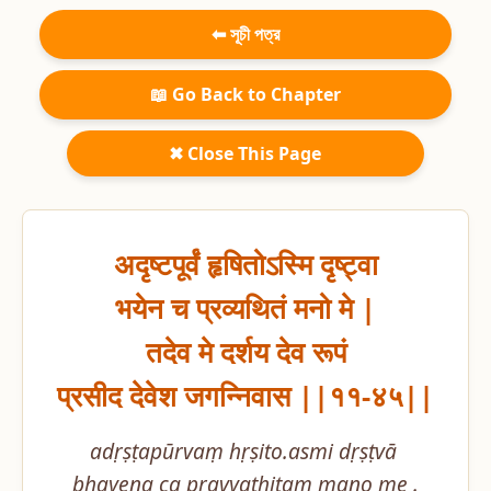
⬅ সূচী পত্র
📖 Go Back to Chapter
✖ Close This Page
अदृष्टपूर्वं हृषितोऽस्मि दृष्ट्वा

भयेन च प्रव्यथितं मनो मे |

तदेव मे दर्शय देव रूपं

प्रसीद देवेश जगन्निवास ||११-४५||
adṛṣṭapūrvaṃ hṛṣito.asmi dṛṣṭvā 
bhayena ca pravyathitaṃ mano me .
