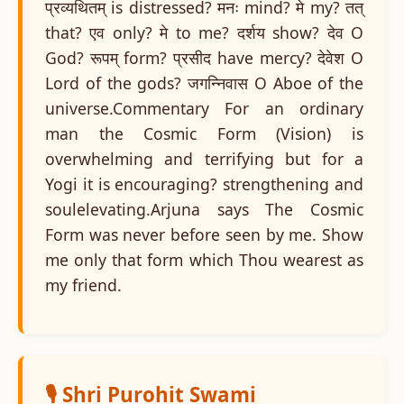
प्रव्यथितम् is distressed? मनः mind? मे my? तत्
that? एव only? मे to me? दर्शय show? देव O
God? रूपम् form? प्रसीद have mercy? देवेश O
Lord of the gods? जगन्निवास O Aboe of the
universe.Commentary For an ordinary
man the Cosmic Form (Vision) is
overwhelming and terrifying but for a
Yogi it is encouraging? strengthening and
soulelevating.Arjuna says The Cosmic
Form was never before seen by me. Show
me only that form which Thou wearest as
my friend.
🎙️ Shri Purohit Swami