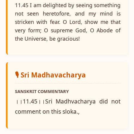
11.45 I am delighted by seeing something
not seen heretofore, and my mind is
stricken with fear. O Lord, show me that
very form; O supreme God, O Abode of
the Universe, be gracious!
🎙️ Sri Madhavacharya
SANSKRIT COMMENTARY
।।11.45।।Sri Madhvacharya did not
comment on this sloka.,