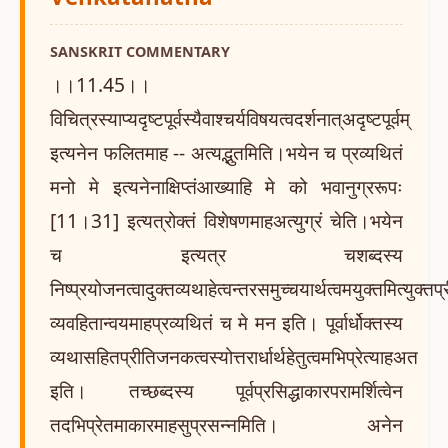
SANSKRIT COMMENTARY
।।11.45।।
विचित्रस्याप्यदृष्टपूर्वस्यैवाश्चर्यविषयत्वदर्शनात्अदृष्टपूर्वम्
इत्यनेन फलितमाह -- अत्यद्भुतमिति।भयेन च प्रव्यथितं
मनो मे इत्यनेनाक्षिप्तंआख्याहि मे को भवानुग्ररूपः
[11।31] इत्यत्रोक्तं विशेषणमाहअत्युग्रं चेति।भयेन
च इत्यत्र चशब्दस्य
निष्प्रयोजनत्वादुक्तव्यथाहेत्वन्तरसमुच्चयार्थत्वमयुक्तमित्युक्तप्
व्यवहितान्वयमाहप्रव्यथितं च मे मन इति। पूर्वार्धोक्तस्य
व्यथासहितप्रीतिजनकत्वस्योत्तरार्धार्थहेतुत्वमभिप्रेत्याहअत
इति। तच्छब्दस्य पूर्वप्रसिद्धाकारपरामर्शित्वेन
तदभिप्रेतमाकारमाहसुप्रसन्नमिति। अनेन