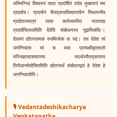
यस्मिन्निदं विश्वरुपं त्वया प्रदर्शितं तदेव मुख्यरुपं मम
प्रदर्शय। प्रदर्शनं चैतद्रूपाधिष्ठानत्वेन स्थितस्यैव
प्रद्योतनमात्रं त्वया कर्तव्यमस्ति नतत्पाद्य
प्रदर्शयितव्यमिति देवेति संबोधनस्य गूढाभिसंधिः।
देवरुपं द्योतनात्मकं रुपमित्येकं वा पदं। तव देवेश त्वं
जगन्निवास त्वं च मया प्रत्यक्षीकृतमतो
मज्जिज्ञासासमाप्त्या मदर्थस्यैतद्रूपस्य
तिरोधानमेवोचितमिति द्योतनार्थं संबोधनद्वयं हे देवेश हे
जगन्निवासेति।
🎙️ Vedantadeshikacharya
Venkatanatha