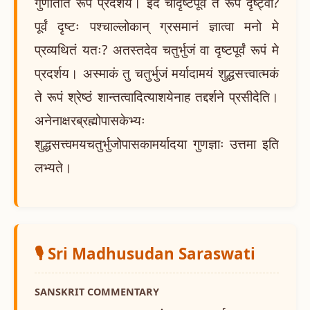
गुणातीतं रूपं प्रदर्शय। इदं चादृष्टपूर्वं ते रूपं दृष्ट्वा?
पूर्वं दृष्टः पश्चाल्लोकान् ग्रसमानं ज्ञात्वा मनो मे
प्रव्यथितं यतः? अतस्तदेव चतुर्भुजं वा दृष्टपूर्वं रूपं मे
प्रदर्शय। अस्माकं तु चतुर्भुजं मर्यादामयं शुद्धसत्त्वात्मकं
ते रूपं श्रेष्ठं शान्तत्वादित्याशयेनाह तद्दर्शने प्रसीदेति।
अनेनाक्षरब्रह्मोपासकेभ्यः
शुद्धसत्त्वमयचतुर्भुजोपासकामर्यादया गुणज्ञाः उत्तमा इति
लभ्यते।
🎙️ Sri Madhusudan Saraswati
SANSKRIT COMMENTARY