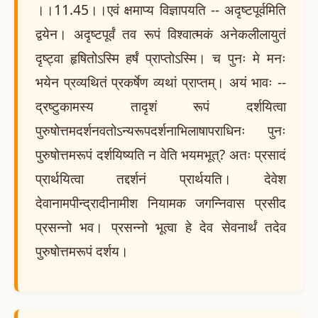
।।11.45।।एवं क्षमाप्य विज्ञापयति -- अदृष्टपूर्वमिति
द्वयेन। अदृष्टपूर्वं तव रूपं विश्वात्मकं अनेकलीलायुतं
दृष्ट्वा हृषितोऽस्मि हर्षं प्राप्तोऽस्मि। च पुनः मे मनः
भयेन प्रव्यथितं प्रकर्षेण व्यथां प्राप्तम्। अयं भावः --
द्रष्टुकामस्य तादृशं रूपं दर्शयित्वा
पुरुषोत्तमदर्शनवतोऽन्यरूपदर्शनाभिलाषापराधिनः पुनः
पुरुषोत्तमरूपं दर्शयिष्यति न वेति भयमभूत्? अतः प्रसादं
प्रार्थयित्वा तद्दर्शनं प्रार्थयति। देवेश
देवानामपीन्द्रादीनामीश नियामक जगन्निवास प्रसीद
प्रसन्नो भव। प्रसन्नो भूत्वा हे देव सेवनार्थं तदेव
पुरुषोत्तमरूपं दर्शय।