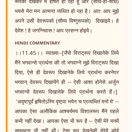
रूपको देखकर मैं हर्षित हो रहा हूँ और (साथ-ही-साथ)
भयसे मेरा मन अत्यन्त व्यथित हो रहा है। अतः आप मुझे
अपने उसी देवरूपको (सौम्य विष्णुरूपको) दिखाइये। हे
देवेश ! हे जगन्निवास ! आप प्रसन्न होइये।
HINDI COMMENTARY
।।11.45।। व्याख्या--[जैसे विराट्रूप दिखानेके लिये
मैंने भगवान्से प्रार्थना की तो भगवान्ने मुझे विराट्रूप दिखा
दिया, ऐसे ही देवरूप दिखानेके लिये प्रार्थना करनेपर
भगवान् देवरूप दिखायेंगे ही -- ऐसी आशा होनेसे अर्जुन
भगवान्से देवरूप दिखानेके लिये प्रार्थना करते हैं।]
'अदृष्टपूर्वं हृषितोऽस्मि दृष्ट्वा भयेन च प्रव्यथितं मनो मे' --
आपका ऐसा अलौकिक आश्चर्यमय विशालरूप मैंने पहले
कभी नहीं देखा। आपका ऐसा भी रूप है -- ऐसी मेरे मनमें
सम्भावना भी नहीं थी। ऐसा रूप देखनेकी मेरेमें कोई