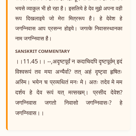
भयसे व्याकुल भी हो रहा है। इसलिये हे देव मुझे अपना वही
रूप दिखलाइये जो मेरा मित्ररूप है। हे देवेश हे
जगन्निवास आप प्रसन्न होइये। जगत्के निवासस्थानका
नाम जगन्निवास है।
SANSKRIT COMMENTARY
।।11.45।। --,अदृष्टपूर्वं न कदाचिदपि दृष्टपूर्वम् इदं
विश्वरूपं तव मया अन्यैर्वा? तत् अहं दृष्ट्वा हृषितः
अस्मि। भयेन च प्रव्यथितं मनः मे। अतः तदेव मे मम
दर्शय हे देव रूपं यत् मत्सखम्। प्रसीद देवेश?
जगन्निवास जगतो निवासो जगन्निवासः? हे
जगन्निवास।।