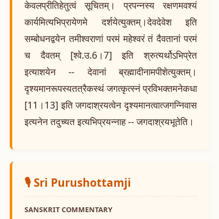
केवलप्रीतिहेतुत्वं सूचितम्। प्रपन्नस्य रक्षणमवश्यं
कार्यमित्यभिप्रायेणमे दर्शयेत्युक्तम्।देवदेवेश इति
सम्बोधनद्वयेन तमीश्वराणां परमं महेश्वरं तं दैवतानां परमं
च दैवतम् [श्वे.उ.6।7] इति श्रुत्यर्थोऽभिप्रेत
इत्याशयेन -- देवानां ब्रह्मादीनामपीशेत्युक्तम्।
दृश्यमानरूपस्यतत्रैकस्थं जगत्कृत्स्नं प्रविभक्तमनेकधा
[11।13] इति जगदाश्रयत्वेन दृश्यमानत्वात्जगन्निवास
इत्यनेन तदुच्यत इत्यभिप्रयन्नाह -- जगदाश्रयभूतेति।
🎙️ Sri Purushottamji
SANSKRIT COMMENTARY