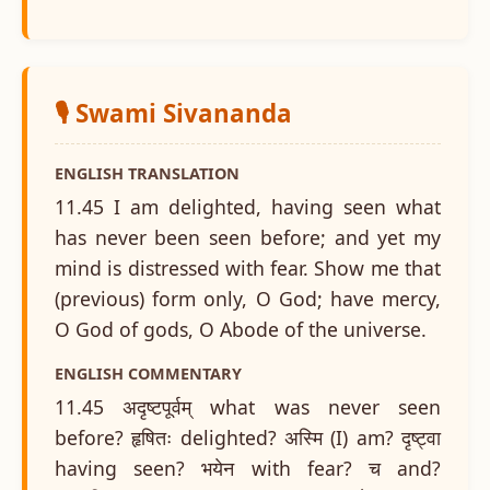
🎙️ Swami Sivananda
ENGLISH TRANSLATION
11.45 I am delighted, having seen what
has never been seen before; and yet my
mind is distressed with fear. Show me that
(previous) form only, O God; have mercy,
O God of gods, O Abode of the universe.
ENGLISH COMMENTARY
11.45 अदृष्टपूर्वम् what was never seen
before? हृषितः delighted? अस्मि (I) am? दृष्ट्वा
having seen? भयेन with fear? च and?