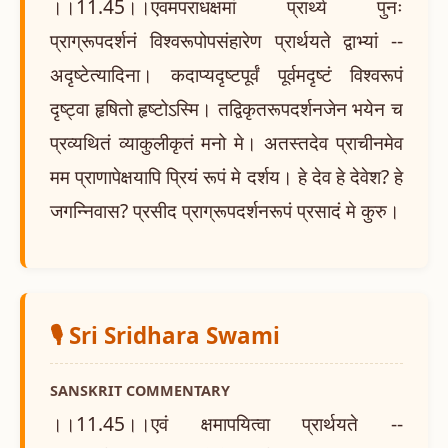
।।11.45।।एवमपराधक्षमां प्रार्थ्य पुनः
प्राग्रूपदर्शनं विश्वरूपोपसंहारेण प्रार्थयते द्वाभ्यां --
अदृष्टेत्यादिना। कदाप्यदृष्टपूर्वं पूर्वमदृष्टं विश्वरूपं
दृष्ट्वा हृषितो हृष्टोऽस्मि। तद्विकृतरूपदर्शनजेन भयेन च
प्रव्यथितं व्याकुलीकृतं मनो मे। अतस्तदेव प्राचीनमेव
मम प्राणापेक्षयापि प्रियं रूपं मे दर्शय। हे देव हे देवेश? हे
जगन्निवास? प्रसीद प्राग्रूपदर्शनरूपं प्रसादं मे कुरु।
🎙️ Sri Sridhara Swami
SANSKRIT COMMENTARY
।।11.45।।एवं क्षमापयित्वा प्रार्थयते --