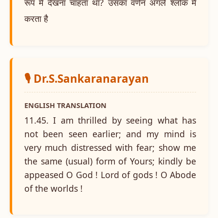
रूप में देखना चाहता था? उसका वर्णन अगले श्लोक में
करता है
🎙️ Dr.S.Sankaranarayan
ENGLISH TRANSLATION
11.45. I am thrilled by seeing what has
not been seen earlier; and my mind is
very much distressed with fear; show me
the same (usual) form of Yours; kindly be
appeased O God ! Lord of gods ! O Abode
of the worlds !