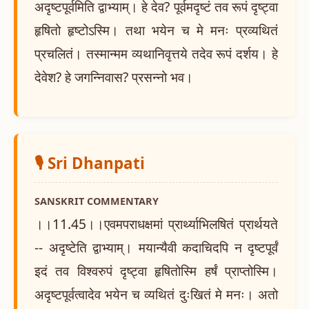
अदृष्टपूर्वमिति द्वाभ्याम्। हे देव? पूर्वमदृष्टं तव रूपं दृष्ट्वा
हृषितो हृष्टोऽस्मि। तथा भयेन च मे मनः प्रव्यथितं
प्रचलितं। तस्मान्मम व्यथानिवृत्तये तदेव रूपं दर्शय। हे
देवेश? हे जगन्निवास? प्रसन्नो भव।
🎙️ Sri Dhanpati
SANSKRIT COMMENTARY
।।11.45।।एवमपराधक्षमां प्रार्थ्याभिलषितं प्रार्थयते
-- अदृष्टेति द्वाभ्याम्। मयान्यैवी कदाचिदपि न दृष्टपूर्वं
इदं तव विश्वरुपं दृष्ट्वा हृषितोस्मि हर्षं प्राप्तोस्मि।
अदृष्टपूर्वत्वादेव भयेन च व्यथितं दुःखितं मे मनः। अतो