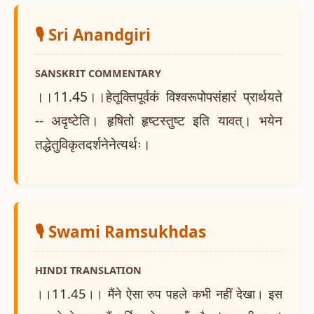
🎙️ Sri Anandgiri
SANSKRIT COMMENTARY
।।11.45।।हेतूक्तिपूर्वकं विश्वरूपोपसंहारं प्रार्थयते
-- अदृष्टेति। हृषितो हृष्टस्तुष्ट इति यावत्। भयेन
तद्धेतुविकृतदर्शनेनेत्यर्थः।
🎙️ Swami Ramsukhdas
HINDI TRANSLATION
।।11.45।। मैंने ऐसा रुप पहले कभी नहीं देखा। इस